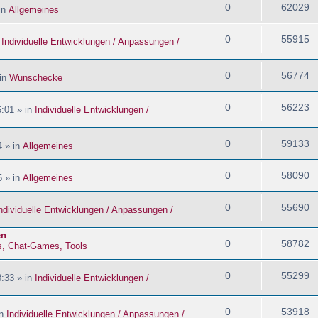
0
62029
in
Allgemeines
0
55915
n
Individuelle Entwicklungen / Anpassungen /
0
56774
 in
Wunschecke
0
56223
:01 » in
Individuelle Entwicklungen /
0
59133
4 » in
Allgemeines
0
58090
5 » in
Allgemeines
0
55690
ndividuelle Entwicklungen / Anpassungen /
en
0
58782
s, Chat-Games, Tools
0
55299
:33 » in
Individuelle Entwicklungen /
0
53918
in
Individuelle Entwicklungen / Anpassungen /