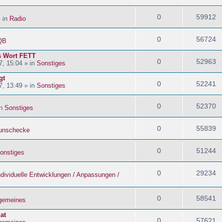
0
59912
» in
Radio
0
56724
QB
s Wort FETT
0
52963
, 15:04 » in
Sonstiges
gt
0
52241
, 13:49 » in
Sonstiges
0
52370
in
Sonstiges
0
55839
nschecke
0
51244
onstiges
0
29234
ndividuelle Entwicklungen / Anpassungen /
0
58541
lgemeines
at
0
57621