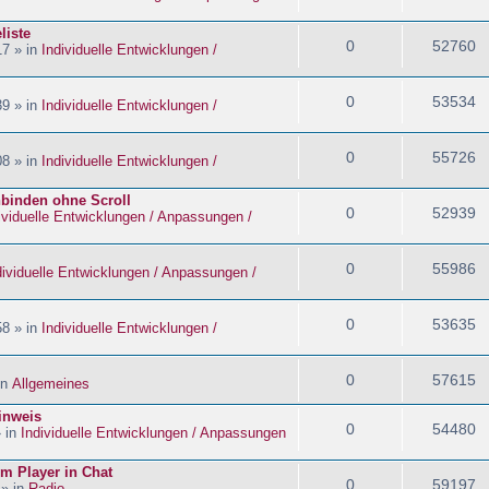
liste
0
52760
17 » in
Individuelle Entwicklungen /
0
53534
39 » in
Individuelle Entwicklungen /
0
55726
08 » in
Individuelle Entwicklungen /
nbinden ohne Scroll
0
52939
ividuelle Entwicklungen / Anpassungen /
0
55986
dividuelle Entwicklungen / Anpassungen /
0
53635
58 » in
Individuelle Entwicklungen /
0
57615
in
Allgemeines
inweis
0
54480
» in
Individuelle Entwicklungen / Anpassungen
im Player in Chat
0
59197
 » in
Radio