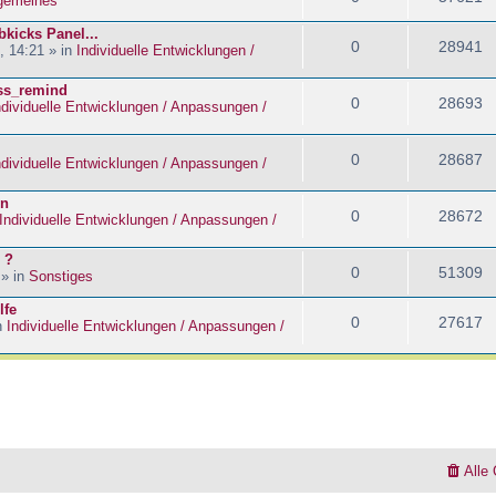
lgemeines
kicks Panel...
0
28941
, 14:21 » in
Individuelle Entwicklungen /
ass_remind
0
28693
ndividuelle Entwicklungen / Anpassungen /
0
28687
ndividuelle Entwicklungen / Anpassungen /
en
0
28672
Individuelle Entwicklungen / Anpassungen /
 ?
0
51309
 » in
Sonstiges
lfe
0
27617
n
Individuelle Entwicklungen / Anpassungen /
Alle