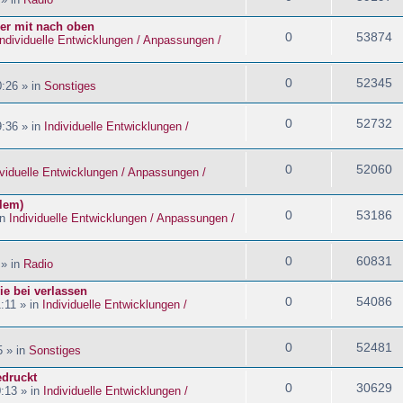
ider mit nach oben
0
53874
Individuelle Entwicklungen / Anpassungen /
0
52345
:26 » in
Sonstiges
0
52732
:36 » in
Individuelle Entwicklungen /
0
52060
ividuelle Entwicklungen / Anpassungen /
blem)
0
53186
in
Individuelle Entwicklungen / Anpassungen /
0
60831
 » in
Radio
ie bei verlassen
0
54086
:11 » in
Individuelle Entwicklungen /
0
52481
5 » in
Sonstiges
edruckt
0
30629
:13 » in
Individuelle Entwicklungen /