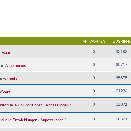
 Suche
ANTWORTEN
ZUGRIFFE
0
83192
n
Radio
0
60717
 in
Allgemeines
0
65875
in
wkTools
0
61234
kStats
0
52871
ndividuelle Entwicklungen / Anpassungen /
0
56321
viduelle Entwicklungen / Anpassungen /