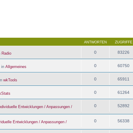
 Suche
ANTWORTEN
ZUGRIFFE
0
83226
n
Radio
0
60750
 in
Allgemeines
0
65911
in
wkTools
0
61264
kStats
0
52892
ndividuelle Entwicklungen / Anpassungen /
0
56338
viduelle Entwicklungen / Anpassungen /