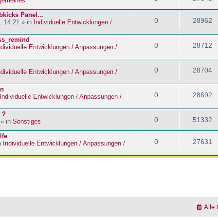
lgemeines
kicks Panel...
0
28962
, 14:21 » in
Individuelle Entwicklungen /
ass_remind
0
28712
ndividuelle Entwicklungen / Anpassungen /
0
28704
ndividuelle Entwicklungen / Anpassungen /
en
0
28692
Individuelle Entwicklungen / Anpassungen /
 ?
0
51332
 » in
Sonstiges
lfe
0
27631
n
Individuelle Entwicklungen / Anpassungen /
Alle