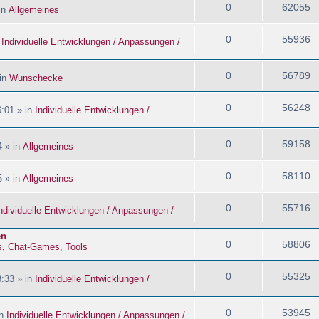
0
62055
in
Allgemeines
0
55936
n
Individuelle Entwicklungen / Anpassungen /
0
56789
 in
Wunschecke
0
56248
:01 » in
Individuelle Entwicklungen /
0
59158
4 » in
Allgemeines
0
58110
5 » in
Allgemeines
0
55716
ndividuelle Entwicklungen / Anpassungen /
en
0
58806
s, Chat-Games, Tools
0
55325
:33 » in
Individuelle Entwicklungen /
0
53945
in
Individuelle Entwicklungen / Anpassungen /