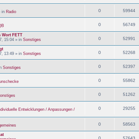
0
59944
» in
Radio
0
56749
QB
s Wort FETT
0
52991
, 15:04 » in
Sonstiges
gt
0
52268
, 13:49 » in
Sonstiges
0
52397
in
Sonstiges
0
55862
nschecke
0
51262
onstiges
0
29255
ndividuelle Entwicklungen / Anpassungen /
0
58563
lgemeines
at
0
57643