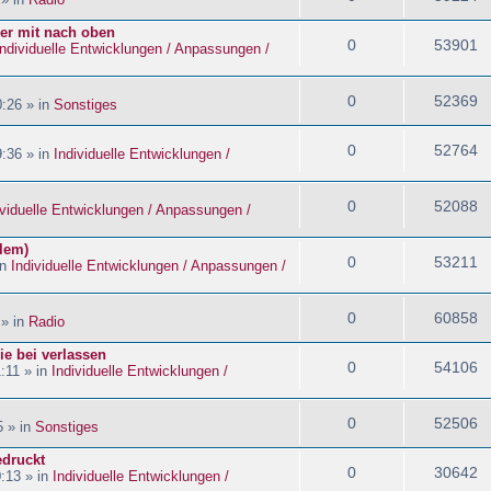
ider mit nach oben
0
53901
Individuelle Entwicklungen / Anpassungen /
0
52369
:26 » in
Sonstiges
0
52764
:36 » in
Individuelle Entwicklungen /
0
52088
ividuelle Entwicklungen / Anpassungen /
blem)
0
53211
in
Individuelle Entwicklungen / Anpassungen /
0
60858
 » in
Radio
ie bei verlassen
0
54106
:11 » in
Individuelle Entwicklungen /
0
52506
5 » in
Sonstiges
edruckt
0
30642
:13 » in
Individuelle Entwicklungen /