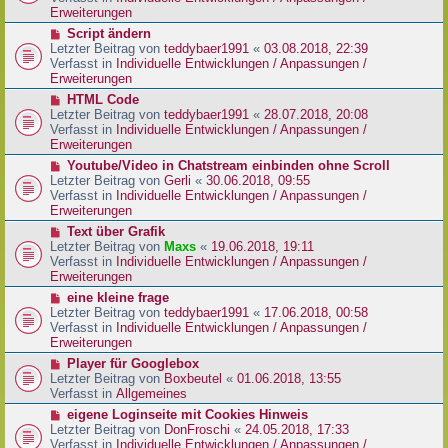
i
e
Erweiterungen
t
r
N
Script ändern
r
B
e
Letzter Beitrag von
teddybaer1991
«
03.08.2018, 22:39
a
e
u
Verfasst in
Individuelle Entwicklungen / Anpassungen /
g
i
e
Erweiterungen
t
r
N
HTML Code
r
B
e
Letzter Beitrag von
teddybaer1991
«
28.07.2018, 20:08
a
e
u
Verfasst in
Individuelle Entwicklungen / Anpassungen /
g
i
e
Erweiterungen
t
r
N
Youtube/Video in Chatstream einbinden ohne Scroll
r
B
e
Letzter Beitrag von
Gerli
«
30.06.2018, 09:55
a
e
u
Verfasst in
Individuelle Entwicklungen / Anpassungen /
g
i
e
Erweiterungen
t
r
N
Text über Grafik
r
B
e
Letzter Beitrag von
Maxs
«
19.06.2018, 19:11
a
e
u
Verfasst in
Individuelle Entwicklungen / Anpassungen /
g
i
e
Erweiterungen
t
r
N
eine kleine frage
r
B
e
Letzter Beitrag von
teddybaer1991
«
17.06.2018, 00:58
a
e
u
Verfasst in
Individuelle Entwicklungen / Anpassungen /
g
i
e
Erweiterungen
t
r
N
Player für Googlebox
r
B
e
Letzter Beitrag von
Boxbeutel
«
01.06.2018, 13:55
a
e
u
Verfasst in
Allgemeines
g
i
e
N
eigene Loginseite mit Cookies Hinweis
t
r
e
Letzter Beitrag von
DonFroschi
«
24.05.2018, 17:33
r
B
u
Verfasst in
Individuelle Entwicklungen / Anpassungen /
a