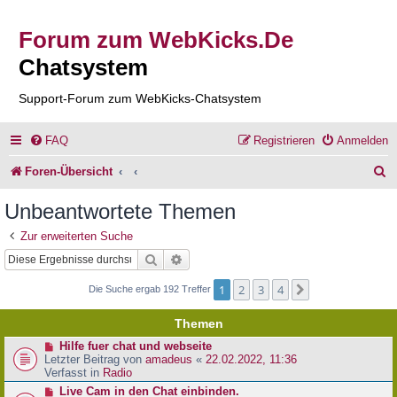
Forum zum WebKicks.De
Chatsystem
Support-Forum zum WebKicks-Chatsystem
FAQ
Registrieren
Anmelden
S
Foren-Übersicht
u
Unbeantwortete Themen
c
Zur erweiterten Suche
h
Suche
Erweiterte Suche
e
1
2
3
4
Nächste
Die Suche ergab 192 Treffer
Themen
N
Hilfe fuer chat und webseite
e
Letzter Beitrag von
amadeus
«
22.02.2022, 11:36
u
Verfasst in
Radio
e
N
Live Cam in den Chat einbinden.