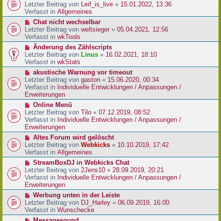
r
e
Letzter Beitrag von
Leif_is_live
«
15.01.2022, 13:36
B
u
Verfasst in
Allgemeines
e
e
N
Chat nicht wechselbar
i
r
e
Letzter Beitrag von
weltsieger
«
05.04.2021, 12:56
t
B
u
Verfasst in
wkTools
r
e
e
a
N
Änderung des Zählscripts
i
r
g
e
Letzter Beitrag von
Linus
«
16.02.2021, 18:10
t
B
u
Verfasst in
wkStats
r
e
e
a
N
akustische Warnung vor timeout
i
r
g
e
Letzter Beitrag von
gaston
«
15.06.2020, 00:34
t
B
u
Verfasst in
Individuelle Entwicklungen / Anpassungen /
r
e
e
Erweiterungen
a
i
r
g
N
Online Menü
t
B
e
Letzter Beitrag von
Tilo
«
07.12.2019, 08:52
r
e
u
Verfasst in
Individuelle Entwicklungen / Anpassungen /
a
i
e
Erweiterungen
g
t
r
N
Altes Forum wird gelöscht
r
B
e
Letzter Beitrag von
Webkicks
«
10.10.2019, 17:42
a
e
u
Verfasst in
Allgemeines
g
i
e
N
StreamBoxDJ in Webkicks Chat
t
r
e
Letzter Beitrag von
2Jens10
«
28.09.2019, 20:21
r
B
u
Verfasst in
Individuelle Entwicklungen / Anpassungen /
a
e
e
Erweiterungen
g
i
r
N
Werbung unten in der Leiste
t
B
e
Letzter Beitrag von
DJ_Harley
«
06.09.2019, 16:00
r
e
u
Verfasst in
Wunschecke
a
i
e
g
N
Messagesound