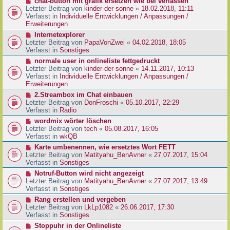
N
chat-button mit grafik ersetzen wie bei verlassen
t
r
e
Letzter Beitrag von
kinder-der-sonne
«
18.02.2018, 11:11
r
B
u
Verfasst in
Individuelle Entwicklungen / Anpassungen /
a
e
e
Erweiterungen
g
i
r
N
Internetexplorer
t
B
e
Letzter Beitrag von
PapaVonZwei
«
04.02.2018, 18:05
r
e
u
Verfasst in
Sonstiges
a
i
e
g
N
normale user in onlineliste fettgedruckt
t
r
e
Letzter Beitrag von
kinder-der-sonne
«
14.11.2017, 10:13
r
B
u
Verfasst in
Individuelle Entwicklungen / Anpassungen /
a
e
e
Erweiterungen
g
i
r
N
2.Streambox im Chat einbauen
t
B
e
Letzter Beitrag von
DonFroschi
«
05.10.2017, 22:29
r
e
u
Verfasst in
Radio
a
i
e
g
N
wordmix wörter löschen
t
r
e
Letzter Beitrag von
tech
«
05.08.2017, 16:05
r
B
u
Verfasst in
wkQB
a
e
e
g
N
Karte umbenennen, wie ersetztes Wort FETT
i
r
e
Letzter Beitrag von
Matityahu_BenAvner
«
27.07.2017, 15:04
t
B
u
Verfasst in
Sonstiges
r
e
e
a
N
Notruf-Button wird nicht angezeigt
i
r
g
e
Letzter Beitrag von
Matityahu_BenAvner
«
27.07.2017, 13:49
t
B
u
Verfasst in
Sonstiges
r
e
e
a
N
Rang erstellen und vergeben
i
r
g
e
Letzter Beitrag von
LkLp1082
«
26.06.2017, 17:30
t
B
u
Verfasst in
Sonstiges
r
e
e
a
N
Stoppuhr in der Onlineliste
i
r