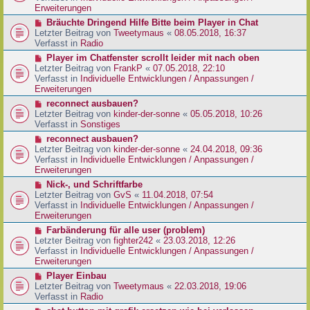
e
e
Erweiterungen
g
i
r
N
Bräuchte Dringend Hilfe Bitte beim Player in Chat
t
B
e
Letzter Beitrag von
Tweetymaus
«
08.05.2018, 16:37
r
e
u
Verfasst in
Radio
a
i
e
g
N
Player im Chatfenster scrollt leider mit nach oben
t
r
e
Letzter Beitrag von
FrankP
«
07.05.2018, 22:10
r
B
u
Verfasst in
Individuelle Entwicklungen / Anpassungen /
a
e
e
Erweiterungen
g
i
r
N
reconnect ausbauen?
t
B
e
Letzter Beitrag von
kinder-der-sonne
«
05.05.2018, 10:26
r
e
u
Verfasst in
Sonstiges
a
i
e
g
N
reconnect ausbauen?
t
r
e
Letzter Beitrag von
kinder-der-sonne
«
24.04.2018, 09:36
r
B
u
Verfasst in
Individuelle Entwicklungen / Anpassungen /
a
e
e
Erweiterungen
g
i
r
N
Nick-, und Schriftfarbe
t
B
e
Letzter Beitrag von
GvS
«
11.04.2018, 07:54
r
e
u
Verfasst in
Individuelle Entwicklungen / Anpassungen /
a
i
e
Erweiterungen
g
t
r
N
Farbänderung für alle user (problem)
r
B
e
Letzter Beitrag von
fighter242
«
23.03.2018, 12:26
a
e
u
Verfasst in
Individuelle Entwicklungen / Anpassungen /
g
i
e
Erweiterungen
t
r
N
Player Einbau
r
B
e
Letzter Beitrag von
Tweetymaus
«
22.03.2018, 19:06
a
e
u
Verfasst in
Radio
g
i
e