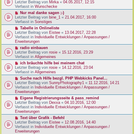
g
e
Letzter Beitrag von
Mirka
«
04.05.2017, 12:15
t
B
u
Verfasst in
Wunschecke
r
e
e
a
N
Nur mal danke sagen ;-)
i
r
g
e
Letzter Beitrag von
bine_1
«
21.04.2017, 16:00
t
B
u
Verfasst in
Sonstiges
r
e
e
a
N
Tabelle in Onlineliste
i
r
g
e
Letzter Beitrag von
Eistee
«
13.04.2017, 22:28
t
B
u
Verfasst in
Individuelle Entwicklungen / Anpassungen /
r
e
e
Erweiterungen
a
i
r
g
N
radio einbauen
t
B
e
Letzter Beitrag von
rosie
«
15.12.2016, 23:29
r
e
u
Verfasst in
Allgemeines
a
i
e
g
N
ich bräuchte hilfe bei meinem chat
t
r
e
Letzter Beitrag von
rosie
«
14.12.2016, 23:04
r
B
u
Verfasst in
Allgemeines
a
e
e
g
N
Suche nach Hilfe bezgl. PHP Webkicks Panel...
i
r
e
Letzter Beitrag von
SunnyPhotography1
«
11.12.2016, 14:21
t
B
u
Verfasst in
Individuelle Entwicklungen / Anpassungen /
r
e
e
Erweiterungen
a
i
r
g
N
Eigene Registrierungsseite & pass_remind
t
B
e
Letzter Beitrag von
Dexxa
«
04.10.2016, 12:00
r
e
u
Verfasst in
Individuelle Entwicklungen / Anpassungen /
a
i
e
Erweiterungen
g
t
r
N
Text über Grafik - Befehl
r
B
e
Letzter Beitrag von
Eistee
«
12.08.2016, 14:40
a
e
u
Verfasst in
Individuelle Entwicklungen / Anpassungen /
g
i
e
Erweiterungen
t