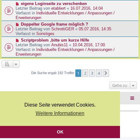
r
N
eigene Loginseite zu verschenken
r
B
e
Letzter Beitrag von
etabliert
«
16.07.2016, 14:04
a
e
u
Verfasst in
Individuelle Entwicklungen / Anpassungen /
g
i
e
Erweiterungen
t
r
N
Doppelter Google frame möglich ?
r
B
e
Letzter Beitrag von
SchrottiGER
«
05.07.2016, 14:35
a
e
u
Verfasst in
Sonstiges
g
i
e
N
Scriptproblem ,bitte um kurze Hilfe
t
r
e
Letzter Beitrag von
Anubis11
«
10.04.2016, 17:00
r
B
u
Verfasst in
Individuelle Entwicklungen / Anpassungen /
a
e
e
Erweiterungen
g
i
r
t
B
r
e
a
i
1
2
3
4
Nächste
Die Suche ergab 192 Treffer
g
t
r
Gehe zu
a
g
Foren-Übersicht
Diese Seite verwendet Cookies.
Weitere Informationen
Copyright Webkicks.de |
Impressum
|
AGB
|
Datenschutz
Powered by
phpBB
® Forum Software © phpBB Limited
Deutsche Übersetzung durch
phpBB.de
OK