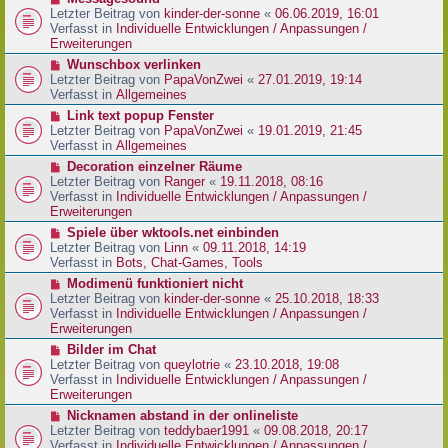
t
r
e
Letzter Beitrag von
kinder-der-sonne
«
06.06.2019, 16:01
r
B
u
Verfasst in
Individuelle Entwicklungen / Anpassungen /
a
e
e
Erweiterungen
g
i
r
N
Wunschbox verlinken
t
B
e
Letzter Beitrag von
PapaVonZwei
«
27.01.2019, 19:14
r
e
u
Verfasst in
Allgemeines
a
i
e
g
N
Link text popup Fenster
t
r
e
Letzter Beitrag von
PapaVonZwei
«
19.01.2019, 21:45
r
B
u
Verfasst in
Allgemeines
a
e
e
g
N
Decoration einzelner Räume
i
r
e
Letzter Beitrag von
Ranger
«
19.11.2018, 08:16
t
B
u
Verfasst in
Individuelle Entwicklungen / Anpassungen /
r
e
e
Erweiterungen
a
i
r
g
N
Spiele über wktools.net einbinden
t
B
e
Letzter Beitrag von
Linn
«
09.11.2018, 14:19
r
e
u
Verfasst in
Bots, Chat-Games, Tools
a
i
e
g
N
Modimenü funktioniert nicht
t
r
e
Letzter Beitrag von
kinder-der-sonne
«
25.10.2018, 18:33
r
B
u
Verfasst in
Individuelle Entwicklungen / Anpassungen /
a
e
e
Erweiterungen
g
i
r
N
Bilder im Chat
t
B
e
Letzter Beitrag von
queylotrie
«
23.10.2018, 19:08
r
e
u
Verfasst in
Individuelle Entwicklungen / Anpassungen /
a
i
e
Erweiterungen
g
t
r
N
Nicknamen abstand in der onlineliste
r
B
e
Letzter Beitrag von
teddybaer1991
«
09.08.2018, 20:17
a
e
u
Verfasst in
Individuelle Entwicklungen / Anpassungen /
g