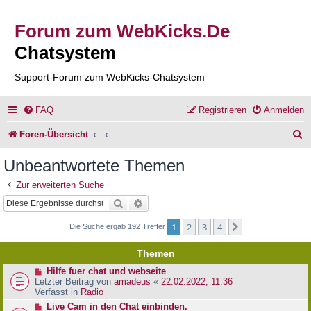
Forum zum WebKicks.De
Chatsystem
Support-Forum zum WebKicks-Chatsystem
FAQ
Registrieren
Anmelden
S
Foren-Übersicht
u
Unbeantwortete Themen
c
Zur erweiterten Suche
h
Suche
Erweiterte Suche
e
1
2
3
4
Nächste
Die Suche ergab 192 Treffer
Themen
N
Hilfe fuer chat und webseite
e
Letzter Beitrag von
amadeus
«
22.02.2022, 11:36
u
Verfasst in
Radio
e
N
Live Cam in den Chat einbinden.