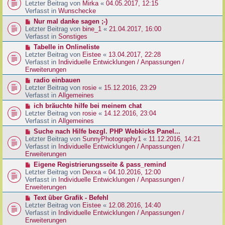
g
e
Letzter Beitrag von
Mirka
«
04.05.2017, 12:15
t
B
u
Verfasst in
Wunschecke
r
e
e
a
N
Nur mal danke sagen ;-)
i
r
g
e
Letzter Beitrag von
bine_1
«
21.04.2017, 16:00
t
B
u
Verfasst in
Sonstiges
r
e
e
a
N
Tabelle in Onlineliste
i
r
g
e
Letzter Beitrag von
Eistee
«
13.04.2017, 22:28
t
B
u
Verfasst in
Individuelle Entwicklungen / Anpassungen /
r
e
e
Erweiterungen
a
i
r
g
N
radio einbauen
t
B
e
Letzter Beitrag von
rosie
«
15.12.2016, 23:29
r
e
u
Verfasst in
Allgemeines
a
i
e
g
N
ich bräuchte hilfe bei meinem chat
t
r
e
Letzter Beitrag von
rosie
«
14.12.2016, 23:04
r
B
u
Verfasst in
Allgemeines
a
e
e
g
N
Suche nach Hilfe bezgl. PHP Webkicks Panel...
i
r
e
Letzter Beitrag von
SunnyPhotography1
«
11.12.2016, 14:21
t
B
u
Verfasst in
Individuelle Entwicklungen / Anpassungen /
r
e
e
Erweiterungen
a
i
r
g
N
Eigene Registrierungsseite & pass_remind
t
B
e
Letzter Beitrag von
Dexxa
«
04.10.2016, 12:00
r
e
u
Verfasst in
Individuelle Entwicklungen / Anpassungen /
a
i
e
Erweiterungen
g
t
r
N
Text über Grafik - Befehl
r
B
e
Letzter Beitrag von
Eistee
«
12.08.2016, 14:40
a
e
u
Verfasst in
Individuelle Entwicklungen / Anpassungen /
g
i
e
Erweiterungen
t