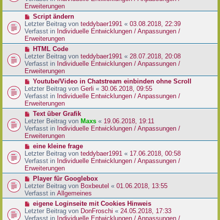
i
e
Erweiterungen
t
r
N
Script ändern
r
B
e
Letzter Beitrag von
teddybaer1991
«
03.08.2018, 22:39
a
e
u
Verfasst in
Individuelle Entwicklungen / Anpassungen /
g
i
e
Erweiterungen
t
r
N
HTML Code
r
B
e
Letzter Beitrag von
teddybaer1991
«
28.07.2018, 20:08
a
e
u
Verfasst in
Individuelle Entwicklungen / Anpassungen /
g
i
e
Erweiterungen
t
r
N
Youtube/Video in Chatstream einbinden ohne Scroll
r
B
e
Letzter Beitrag von
Gerli
«
30.06.2018, 09:55
a
e
u
Verfasst in
Individuelle Entwicklungen / Anpassungen /
g
i
e
Erweiterungen
t
r
N
Text über Grafik
r
B
e
Letzter Beitrag von
Maxs
«
19.06.2018, 19:11
a
e
u
Verfasst in
Individuelle Entwicklungen / Anpassungen /
g
i
e
Erweiterungen
t
r
N
eine kleine frage
r
B
e
Letzter Beitrag von
teddybaer1991
«
17.06.2018, 00:58
a
e
u
Verfasst in
Individuelle Entwicklungen / Anpassungen /
g
i
e
Erweiterungen
t
r
N
Player für Googlebox
r
B
e
Letzter Beitrag von
Boxbeutel
«
01.06.2018, 13:55
a
e
u
Verfasst in
Allgemeines
g
i
e
N
eigene Loginseite mit Cookies Hinweis
t
r
e
Letzter Beitrag von
DonFroschi
«
24.05.2018, 17:33
r
B
u
Verfasst in
Individuelle Entwicklungen / Anpassungen /
a