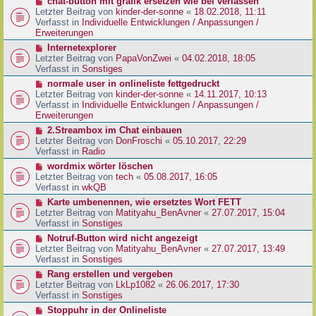
N
chat-button mit grafik ersetzen wie bei verlassen
t
r
e
Letzter Beitrag von
kinder-der-sonne
«
18.02.2018, 11:11
r
B
u
Verfasst in
Individuelle Entwicklungen / Anpassungen /
a
e
e
Erweiterungen
g
i
r
N
Internetexplorer
t
B
e
Letzter Beitrag von
PapaVonZwei
«
04.02.2018, 18:05
r
e
u
Verfasst in
Sonstiges
a
i
e
g
N
normale user in onlineliste fettgedruckt
t
r
e
Letzter Beitrag von
kinder-der-sonne
«
14.11.2017, 10:13
r
B
u
Verfasst in
Individuelle Entwicklungen / Anpassungen /
a
e
e
Erweiterungen
g
i
r
N
2.Streambox im Chat einbauen
t
B
e
Letzter Beitrag von
DonFroschi
«
05.10.2017, 22:29
r
e
u
Verfasst in
Radio
a
i
e
g
N
wordmix wörter löschen
t
r
e
Letzter Beitrag von
tech
«
05.08.2017, 16:05
r
B
u
Verfasst in
wkQB
a
e
e
g
N
Karte umbenennen, wie ersetztes Wort FETT
i
r
e
Letzter Beitrag von
Matityahu_BenAvner
«
27.07.2017, 15:04
t
B
u
Verfasst in
Sonstiges
r
e
e
a
N
Notruf-Button wird nicht angezeigt
i
r
g
e
Letzter Beitrag von
Matityahu_BenAvner
«
27.07.2017, 13:49
t
B
u
Verfasst in
Sonstiges
r
e
e
a
N
Rang erstellen und vergeben
i
r
g
e
Letzter Beitrag von
LkLp1082
«
26.06.2017, 17:30
t
B
u
Verfasst in
Sonstiges
r
e
e
a
N
Stoppuhr in der Onlineliste
i
r