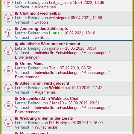
r
e
Letzter Beitrag von
Leif_is_live
«
15.01.2022, 13:36
B
u
Verfasst in
Allgemeines
e
e
N
Chat nicht wechselbar
i
r
e
Letzter Beitrag von
weltsieger
«
05.04.2021, 12:56
t
B
u
Verfasst in
wkTools
r
e
e
a
N
Änderung des Zählscripts
i
r
g
e
Letzter Beitrag von
Linus
«
16.02.2021, 18:10
t
B
u
Verfasst in
wkStats
r
e
e
a
N
akustische Warnung vor timeout
i
r
g
e
Letzter Beitrag von
gaston
«
15.06.2020, 00:34
t
B
u
Verfasst in
Individuelle Entwicklungen / Anpassungen /
r
e
e
Erweiterungen
a
i
r
g
N
Online Menü
t
B
e
Letzter Beitrag von
Tilo
«
07.12.2019, 08:52
r
e
u
Verfasst in
Individuelle Entwicklungen / Anpassungen /
a
i
e
Erweiterungen
g
t
r
N
Altes Forum wird gelöscht
r
B
e
Letzter Beitrag von
Webkicks
«
10.10.2019, 17:42
a
e
u
Verfasst in
Allgemeines
g
i
e
N
StreamBoxDJ in Webkicks Chat
t
r
e
Letzter Beitrag von
2Jens10
«
28.09.2019, 20:21
r
B
u
Verfasst in
Individuelle Entwicklungen / Anpassungen /
a
e
e
Erweiterungen
g
i
r
N
Werbung unten in der Leiste
t
B
e
Letzter Beitrag von
DJ_Harley
«
06.09.2019, 16:00
r
e
u
Verfasst in
Wunschecke
a
i
e
g
N
Messagesound