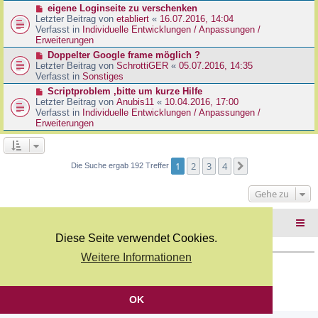
r
N
eigene Loginseite zu verschenken
r
B
e
Letzter Beitrag von
etabliert
«
16.07.2016, 14:04
a
e
u
Verfasst in
Individuelle Entwicklungen / Anpassungen /
g
i
e
Erweiterungen
t
r
N
Doppelter Google frame möglich ?
r
B
e
Letzter Beitrag von
SchrottiGER
«
05.07.2016, 14:35
a
e
u
Verfasst in
Sonstiges
g
i
e
N
Scriptproblem ,bitte um kurze Hilfe
t
r
e
Letzter Beitrag von
Anubis11
«
10.04.2016, 17:00
r
B
u
Verfasst in
Individuelle Entwicklungen / Anpassungen /
a
e
e
Erweiterungen
g
i
r
t
B
r
e
a
i
1
2
3
4
Nächste
Die Suche ergab 192 Treffer
g
t
r
Gehe zu
a
g
Foren-Übersicht
Diese Seite verwendet Cookies.
Weitere Informationen
Copyright Webkicks.de |
Impressum
|
AGB
|
Datenschutz
Powered by
phpBB
® Forum Software © phpBB Limited
Deutsche Übersetzung durch
phpBB.de
OK