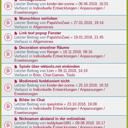
t
r
e
Letzter Beitrag von
kinder-der-sonne
«
06.06.2019, 16:01
r
B
u
Verfasst in
Individuelle Entwicklungen / Anpassungen /
a
e
e
Erweiterungen
g
i
r
N
Wunschbox verlinken
t
B
e
Letzter Beitrag von
PapaVonZwei
«
27.01.2019, 19:14
r
e
u
Verfasst in
Allgemeines
a
i
e
g
N
Link text popup Fenster
t
r
e
Letzter Beitrag von
PapaVonZwei
«
19.01.2019, 21:45
r
B
u
Verfasst in
Allgemeines
a
e
e
g
N
Decoration einzelner Räume
i
r
e
Letzter Beitrag von
Ranger
«
19.11.2018, 08:16
t
B
u
Verfasst in
Individuelle Entwicklungen / Anpassungen /
r
e
e
Erweiterungen
a
i
r
g
N
Spiele über wktools.net einbinden
t
B
e
Letzter Beitrag von
Linn
«
09.11.2018, 14:19
r
e
u
Verfasst in
Bots, Chat-Games, Tools
a
i
e
g
N
Modimenü funktioniert nicht
t
r
e
Letzter Beitrag von
kinder-der-sonne
«
25.10.2018, 18:33
r
B
u
Verfasst in
Individuelle Entwicklungen / Anpassungen /
a
e
e
Erweiterungen
g
i
r
N
Bilder im Chat
t
B
e
Letzter Beitrag von
queylotrie
«
23.10.2018, 19:08
r
e
u
Verfasst in
Individuelle Entwicklungen / Anpassungen /
a
i
e
Erweiterungen
g
t
r
N
Nicknamen abstand in der onlineliste
r
B
e
Letzter Beitrag von
teddybaer1991
«
09.08.2018, 20:17
a
e
u
Verfasst in
Individuelle Entwicklungen / Anpassungen /
g