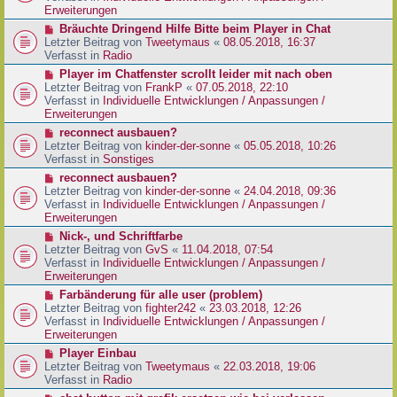
e
e
Erweiterungen
g
i
r
N
Bräuchte Dringend Hilfe Bitte beim Player in Chat
t
B
e
Letzter Beitrag von
Tweetymaus
«
08.05.2018, 16:37
r
e
u
Verfasst in
Radio
a
i
e
g
N
Player im Chatfenster scrollt leider mit nach oben
t
r
e
Letzter Beitrag von
FrankP
«
07.05.2018, 22:10
r
B
u
Verfasst in
Individuelle Entwicklungen / Anpassungen /
a
e
e
Erweiterungen
g
i
r
N
reconnect ausbauen?
t
B
e
Letzter Beitrag von
kinder-der-sonne
«
05.05.2018, 10:26
r
e
u
Verfasst in
Sonstiges
a
i
e
g
N
reconnect ausbauen?
t
r
e
Letzter Beitrag von
kinder-der-sonne
«
24.04.2018, 09:36
r
B
u
Verfasst in
Individuelle Entwicklungen / Anpassungen /
a
e
e
Erweiterungen
g
i
r
N
Nick-, und Schriftfarbe
t
B
e
Letzter Beitrag von
GvS
«
11.04.2018, 07:54
r
e
u
Verfasst in
Individuelle Entwicklungen / Anpassungen /
a
i
e
Erweiterungen
g
t
r
N
Farbänderung für alle user (problem)
r
B
e
Letzter Beitrag von
fighter242
«
23.03.2018, 12:26
a
e
u
Verfasst in
Individuelle Entwicklungen / Anpassungen /
g
i
e
Erweiterungen
t
r
N
Player Einbau
r
B
e
Letzter Beitrag von
Tweetymaus
«
22.03.2018, 19:06
a
e
u
Verfasst in
Radio
g
i
e