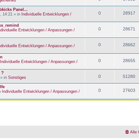
lgemeines
kicks Panel...
0
28917
, 14:21 » in
Individuelle Entwicklungen /
ass_remind
0
28671
ndividuelle Entwicklungen / Anpassungen /
0
28662
ndividuelle Entwicklungen / Anpassungen /
en
0
28655
Individuelle Entwicklungen / Anpassungen /
 ?
0
51280
 » in
Sonstiges
lfe
0
27603
n
Individuelle Entwicklungen / Anpassungen /
Alle