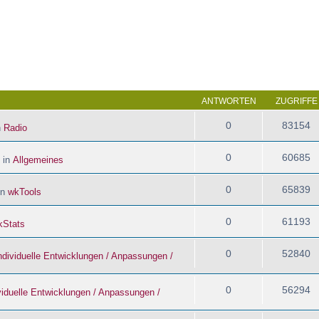
 Suche
ANTWORTEN
ZUGRIFFE
0
83154
n
Radio
0
60685
 in
Allgemeines
0
65839
in
wkTools
0
61193
kStats
0
52840
ndividuelle Entwicklungen / Anpassungen /
0
56294
viduelle Entwicklungen / Anpassungen /