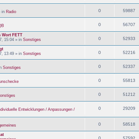
0
59887
» in
Radio
0
56707
QB
s Wort FETT
0
52933
, 15:04 » in
Sonstiges
gt
0
52216
, 13:49 » in
Sonstiges
0
52337
in
Sonstiges
0
55813
nschecke
0
51212
onstiges
0
29209
ndividuelle Entwicklungen / Anpassungen /
0
58518
lgemeines
at
0
57592