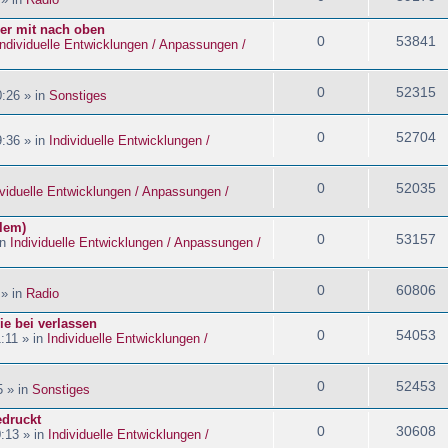
ider mit nach oben
0
53841
Individuelle Entwicklungen / Anpassungen /
0
52315
:26 » in
Sonstiges
0
52704
:36 » in
Individuelle Entwicklungen /
0
52035
ividuelle Entwicklungen / Anpassungen /
blem)
0
53157
in
Individuelle Entwicklungen / Anpassungen /
0
60806
 » in
Radio
ie bei verlassen
0
54053
:11 » in
Individuelle Entwicklungen /
0
52453
5 » in
Sonstiges
edruckt
0
30608
:13 » in
Individuelle Entwicklungen /