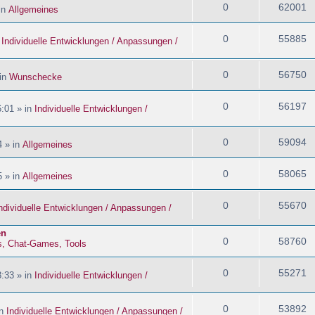
0
62001
in
Allgemeines
0
55885
n
Individuelle Entwicklungen / Anpassungen /
0
56750
 in
Wunschecke
0
56197
:01 » in
Individuelle Entwicklungen /
0
59094
4 » in
Allgemeines
0
58065
5 » in
Allgemeines
0
55670
ndividuelle Entwicklungen / Anpassungen /
en
0
58760
s, Chat-Games, Tools
0
55271
:33 » in
Individuelle Entwicklungen /
0
53892
in
Individuelle Entwicklungen / Anpassungen /