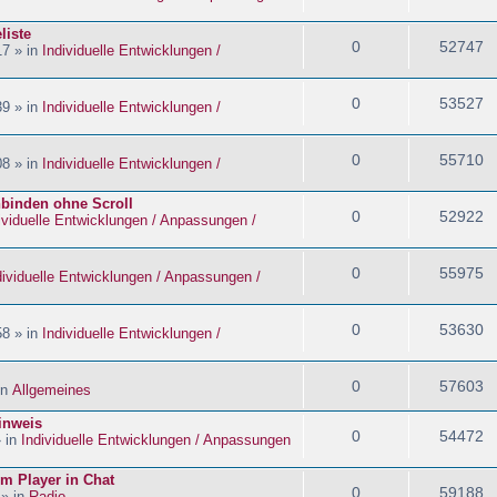
liste
0
52747
17 » in
Individuelle Entwicklungen /
0
53527
39 » in
Individuelle Entwicklungen /
0
55710
08 » in
Individuelle Entwicklungen /
nbinden ohne Scroll
0
52922
ividuelle Entwicklungen / Anpassungen /
0
55975
dividuelle Entwicklungen / Anpassungen /
0
53630
58 » in
Individuelle Entwicklungen /
0
57603
in
Allgemeines
inweis
0
54472
» in
Individuelle Entwicklungen / Anpassungen
im Player in Chat
0
59188
 » in
Radio