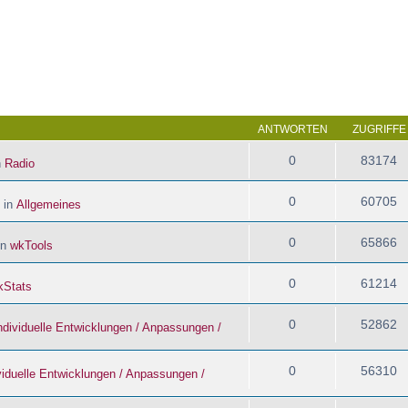
 Suche
ANTWORTEN
ZUGRIFFE
0
83174
n
Radio
0
60705
 in
Allgemeines
0
65866
in
wkTools
0
61214
kStats
0
52862
ndividuelle Entwicklungen / Anpassungen /
0
56310
viduelle Entwicklungen / Anpassungen /