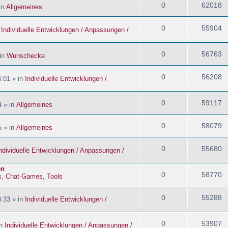
0
62018
in
Allgemeines
0
55904
n
Individuelle Entwicklungen / Anpassungen /
0
56763
 in
Wunschecke
0
56208
:01 » in
Individuelle Entwicklungen /
0
59117
4 » in
Allgemeines
0
58079
5 » in
Allgemeines
0
55680
ndividuelle Entwicklungen / Anpassungen /
en
0
58770
s, Chat-Games, Tools
0
55288
:33 » in
Individuelle Entwicklungen /
0
53907
in
Individuelle Entwicklungen / Anpassungen /