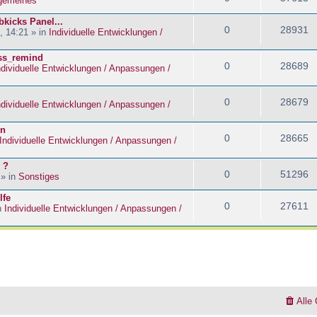
lgemeines
kicks Panel...
0
28931
, 14:21 » in
Individuelle Entwicklungen /
ass_remind
0
28689
ndividuelle Entwicklungen / Anpassungen /
0
28679
ndividuelle Entwicklungen / Anpassungen /
en
0
28665
Individuelle Entwicklungen / Anpassungen /
 ?
0
51296
 » in
Sonstiges
lfe
0
27611
n
Individuelle Entwicklungen / Anpassungen /
Alle