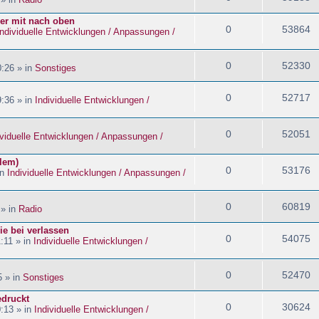
ider mit nach oben
0
53864
Individuelle Entwicklungen / Anpassungen /
0
52330
:26 » in
Sonstiges
0
52717
:36 » in
Individuelle Entwicklungen /
0
52051
ividuelle Entwicklungen / Anpassungen /
blem)
0
53176
in
Individuelle Entwicklungen / Anpassungen /
0
60819
 » in
Radio
ie bei verlassen
0
54075
:11 » in
Individuelle Entwicklungen /
0
52470
5 » in
Sonstiges
edruckt
0
30624
:13 » in
Individuelle Entwicklungen /