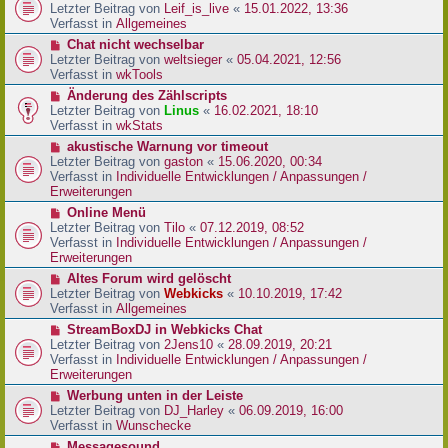
r
e
Letzter Beitrag von
Leif_is_live
«
15.01.2022, 13:36
B
u
Verfasst in
Allgemeines
e
e
N
Chat nicht wechselbar
i
r
e
Letzter Beitrag von
weltsieger
«
05.04.2021, 12:56
t
B
u
Verfasst in
wkTools
r
e
e
a
N
Änderung des Zählscripts
i
r
g
e
Letzter Beitrag von
Linus
«
16.02.2021, 18:10
t
B
u
Verfasst in
wkStats
r
e
e
a
N
akustische Warnung vor timeout
i
r
g
e
Letzter Beitrag von
gaston
«
15.06.2020, 00:34
t
B
u
Verfasst in
Individuelle Entwicklungen / Anpassungen /
r
e
e
Erweiterungen
a
i
r
g
N
Online Menü
t
B
e
Letzter Beitrag von
Tilo
«
07.12.2019, 08:52
r
e
u
Verfasst in
Individuelle Entwicklungen / Anpassungen /
a
i
e
Erweiterungen
g
t
r
N
Altes Forum wird gelöscht
r
B
e
Letzter Beitrag von
Webkicks
«
10.10.2019, 17:42
a
e
u
Verfasst in
Allgemeines
g
i
e
N
StreamBoxDJ in Webkicks Chat
t
r
e
Letzter Beitrag von
2Jens10
«
28.09.2019, 20:21
r
B
u
Verfasst in
Individuelle Entwicklungen / Anpassungen /
a
e
e
Erweiterungen
g
i
r
N
Werbung unten in der Leiste
t
B
e
Letzter Beitrag von
DJ_Harley
«
06.09.2019, 16:00
r
e
u
Verfasst in
Wunschecke
a
i
e
g
N
Messagesound