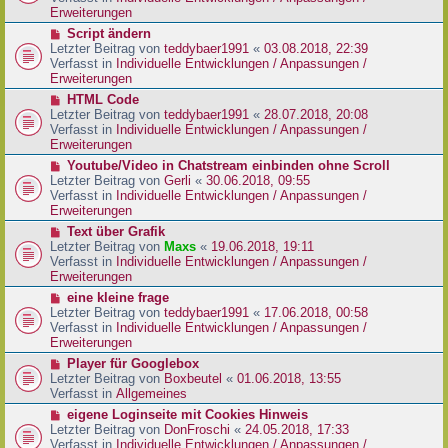
i
e
Erweiterungen
t
r
N
Script ändern
r
B
e
Letzter Beitrag von
teddybaer1991
«
03.08.2018, 22:39
a
e
u
Verfasst in
Individuelle Entwicklungen / Anpassungen /
g
i
e
Erweiterungen
t
r
N
HTML Code
r
B
e
Letzter Beitrag von
teddybaer1991
«
28.07.2018, 20:08
a
e
u
Verfasst in
Individuelle Entwicklungen / Anpassungen /
g
i
e
Erweiterungen
t
r
N
Youtube/Video in Chatstream einbinden ohne Scroll
r
B
e
Letzter Beitrag von
Gerli
«
30.06.2018, 09:55
a
e
u
Verfasst in
Individuelle Entwicklungen / Anpassungen /
g
i
e
Erweiterungen
t
r
N
Text über Grafik
r
B
e
Letzter Beitrag von
Maxs
«
19.06.2018, 19:11
a
e
u
Verfasst in
Individuelle Entwicklungen / Anpassungen /
g
i
e
Erweiterungen
t
r
N
eine kleine frage
r
B
e
Letzter Beitrag von
teddybaer1991
«
17.06.2018, 00:58
a
e
u
Verfasst in
Individuelle Entwicklungen / Anpassungen /
g
i
e
Erweiterungen
t
r
N
Player für Googlebox
r
B
e
Letzter Beitrag von
Boxbeutel
«
01.06.2018, 13:55
a
e
u
Verfasst in
Allgemeines
g
i
e
N
eigene Loginseite mit Cookies Hinweis
t
r
e
Letzter Beitrag von
DonFroschi
«
24.05.2018, 17:33
r
B
u
Verfasst in
Individuelle Entwicklungen / Anpassungen /
a