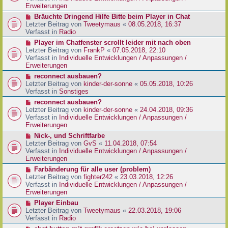
e
e
Erweiterungen
g
i
r
N
Bräuchte Dringend Hilfe Bitte beim Player in Chat
t
B
e
Letzter Beitrag von
Tweetymaus
«
08.05.2018, 16:37
r
e
u
Verfasst in
Radio
a
i
e
g
N
Player im Chatfenster scrollt leider mit nach oben
t
r
e
Letzter Beitrag von
FrankP
«
07.05.2018, 22:10
r
B
u
Verfasst in
Individuelle Entwicklungen / Anpassungen /
a
e
e
Erweiterungen
g
i
r
N
reconnect ausbauen?
t
B
e
Letzter Beitrag von
kinder-der-sonne
«
05.05.2018, 10:26
r
e
u
Verfasst in
Sonstiges
a
i
e
g
N
reconnect ausbauen?
t
r
e
Letzter Beitrag von
kinder-der-sonne
«
24.04.2018, 09:36
r
B
u
Verfasst in
Individuelle Entwicklungen / Anpassungen /
a
e
e
Erweiterungen
g
i
r
N
Nick-, und Schriftfarbe
t
B
e
Letzter Beitrag von
GvS
«
11.04.2018, 07:54
r
e
u
Verfasst in
Individuelle Entwicklungen / Anpassungen /
a
i
e
Erweiterungen
g
t
r
N
Farbänderung für alle user (problem)
r
B
e
Letzter Beitrag von
fighter242
«
23.03.2018, 12:26
a
e
u
Verfasst in
Individuelle Entwicklungen / Anpassungen /
g
i
e
Erweiterungen
t
r
N
Player Einbau
r
B
e
Letzter Beitrag von
Tweetymaus
«
22.03.2018, 19:06
a
e
u
Verfasst in
Radio
g
i
e