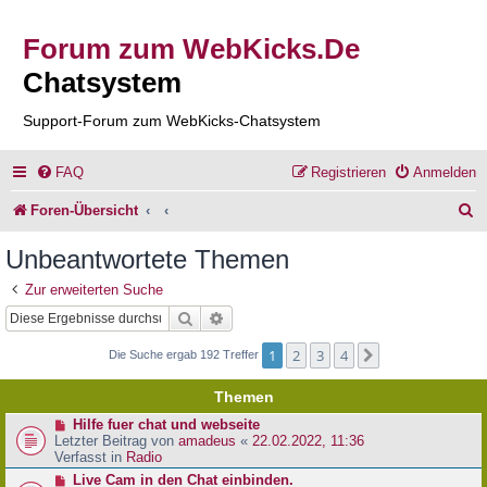
Forum zum WebKicks.De
Chatsystem
Support-Forum zum WebKicks-Chatsystem
FAQ
Registrieren
Anmelden
S
Foren-Übersicht
u
Unbeantwortete Themen
c
Zur erweiterten Suche
h
Suche
Erweiterte Suche
e
1
2
3
4
Nächste
Die Suche ergab 192 Treffer
Themen
N
Hilfe fuer chat und webseite
e
Letzter Beitrag von
amadeus
«
22.02.2022, 11:36
u
Verfasst in
Radio
e
N
Live Cam in den Chat einbinden.