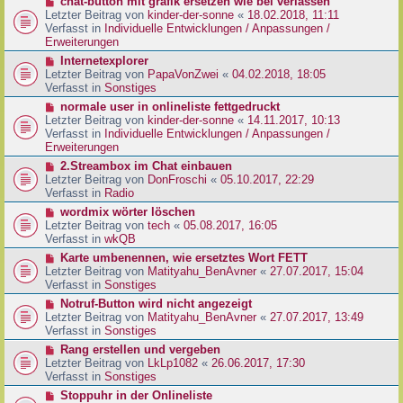
N
chat-button mit grafik ersetzen wie bei verlassen
t
r
e
Letzter Beitrag von
kinder-der-sonne
«
18.02.2018, 11:11
r
B
u
Verfasst in
Individuelle Entwicklungen / Anpassungen /
a
e
e
Erweiterungen
g
i
r
N
Internetexplorer
t
B
e
Letzter Beitrag von
PapaVonZwei
«
04.02.2018, 18:05
r
e
u
Verfasst in
Sonstiges
a
i
e
g
N
normale user in onlineliste fettgedruckt
t
r
e
Letzter Beitrag von
kinder-der-sonne
«
14.11.2017, 10:13
r
B
u
Verfasst in
Individuelle Entwicklungen / Anpassungen /
a
e
e
Erweiterungen
g
i
r
N
2.Streambox im Chat einbauen
t
B
e
Letzter Beitrag von
DonFroschi
«
05.10.2017, 22:29
r
e
u
Verfasst in
Radio
a
i
e
g
N
wordmix wörter löschen
t
r
e
Letzter Beitrag von
tech
«
05.08.2017, 16:05
r
B
u
Verfasst in
wkQB
a
e
e
g
N
Karte umbenennen, wie ersetztes Wort FETT
i
r
e
Letzter Beitrag von
Matityahu_BenAvner
«
27.07.2017, 15:04
t
B
u
Verfasst in
Sonstiges
r
e
e
a
N
Notruf-Button wird nicht angezeigt
i
r
g
e
Letzter Beitrag von
Matityahu_BenAvner
«
27.07.2017, 13:49
t
B
u
Verfasst in
Sonstiges
r
e
e
a
N
Rang erstellen und vergeben
i
r
g
e
Letzter Beitrag von
LkLp1082
«
26.06.2017, 17:30
t
B
u
Verfasst in
Sonstiges
r
e
e
a
N
Stoppuhr in der Onlineliste
i
r