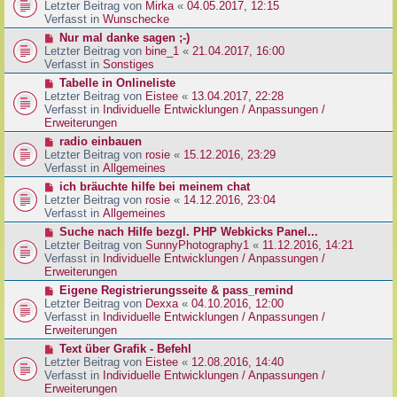
g
e
Letzter Beitrag von
Mirka
«
04.05.2017, 12:15
t
B
u
Verfasst in
Wunschecke
r
e
e
a
N
Nur mal danke sagen ;-)
i
r
g
e
Letzter Beitrag von
bine_1
«
21.04.2017, 16:00
t
B
u
Verfasst in
Sonstiges
r
e
e
a
N
Tabelle in Onlineliste
i
r
g
e
Letzter Beitrag von
Eistee
«
13.04.2017, 22:28
t
B
u
Verfasst in
Individuelle Entwicklungen / Anpassungen /
r
e
e
Erweiterungen
a
i
r
g
N
radio einbauen
t
B
e
Letzter Beitrag von
rosie
«
15.12.2016, 23:29
r
e
u
Verfasst in
Allgemeines
a
i
e
g
N
ich bräuchte hilfe bei meinem chat
t
r
e
Letzter Beitrag von
rosie
«
14.12.2016, 23:04
r
B
u
Verfasst in
Allgemeines
a
e
e
g
N
Suche nach Hilfe bezgl. PHP Webkicks Panel...
i
r
e
Letzter Beitrag von
SunnyPhotography1
«
11.12.2016, 14:21
t
B
u
Verfasst in
Individuelle Entwicklungen / Anpassungen /
r
e
e
Erweiterungen
a
i
r
g
N
Eigene Registrierungsseite & pass_remind
t
B
e
Letzter Beitrag von
Dexxa
«
04.10.2016, 12:00
r
e
u
Verfasst in
Individuelle Entwicklungen / Anpassungen /
a
i
e
Erweiterungen
g
t
r
N
Text über Grafik - Befehl
r
B
e
Letzter Beitrag von
Eistee
«
12.08.2016, 14:40
a
e
u
Verfasst in
Individuelle Entwicklungen / Anpassungen /
g
i
e
Erweiterungen
t