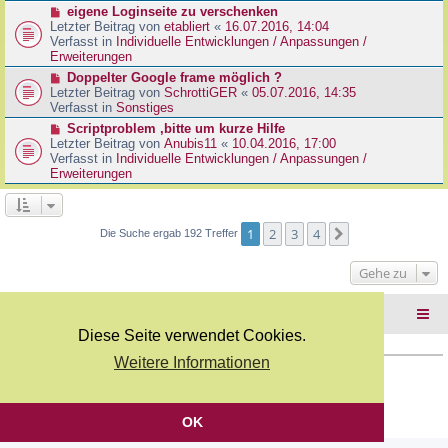
r
N
eigene Loginseite zu verschenken
r
B
e
Letzter Beitrag von
etabliert
«
16.07.2016, 14:04
a
e
u
Verfasst in
Individuelle Entwicklungen / Anpassungen /
g
i
e
Erweiterungen
t
r
N
Doppelter Google frame möglich ?
r
B
e
Letzter Beitrag von
SchrottiGER
«
05.07.2016, 14:35
a
e
u
Verfasst in
Sonstiges
g
i
e
N
Scriptproblem ,bitte um kurze Hilfe
t
r
e
Letzter Beitrag von
Anubis11
«
10.04.2016, 17:00
r
B
u
Verfasst in
Individuelle Entwicklungen / Anpassungen /
a
e
e
Erweiterungen
g
i
r
t
B
r
e
a
i
1
2
3
4
Nächste
Die Suche ergab 192 Treffer
g
t
r
Gehe zu
a
g
Foren-Übersicht
Diese Seite verwendet Cookies.
Weitere Informationen
Copyright Webkicks.de |
Impressum
|
AGB
|
Datenschutz
Powered by
phpBB
® Forum Software © phpBB Limited
Deutsche Übersetzung durch
phpBB.de
OK