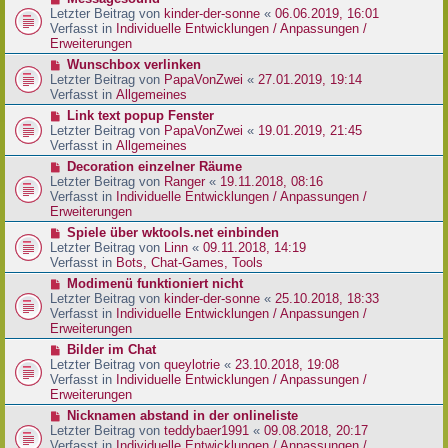
t
r
e
Letzter Beitrag von
kinder-der-sonne
«
06.06.2019, 16:01
r
B
u
Verfasst in
Individuelle Entwicklungen / Anpassungen /
a
e
e
Erweiterungen
g
i
r
N
Wunschbox verlinken
t
B
e
Letzter Beitrag von
PapaVonZwei
«
27.01.2019, 19:14
r
e
u
Verfasst in
Allgemeines
a
i
e
g
N
Link text popup Fenster
t
r
e
Letzter Beitrag von
PapaVonZwei
«
19.01.2019, 21:45
r
B
u
Verfasst in
Allgemeines
a
e
e
g
N
Decoration einzelner Räume
i
r
e
Letzter Beitrag von
Ranger
«
19.11.2018, 08:16
t
B
u
Verfasst in
Individuelle Entwicklungen / Anpassungen /
r
e
e
Erweiterungen
a
i
r
g
N
Spiele über wktools.net einbinden
t
B
e
Letzter Beitrag von
Linn
«
09.11.2018, 14:19
r
e
u
Verfasst in
Bots, Chat-Games, Tools
a
i
e
g
N
Modimenü funktioniert nicht
t
r
e
Letzter Beitrag von
kinder-der-sonne
«
25.10.2018, 18:33
r
B
u
Verfasst in
Individuelle Entwicklungen / Anpassungen /
a
e
e
Erweiterungen
g
i
r
N
Bilder im Chat
t
B
e
Letzter Beitrag von
queylotrie
«
23.10.2018, 19:08
r
e
u
Verfasst in
Individuelle Entwicklungen / Anpassungen /
a
i
e
Erweiterungen
g
t
r
N
Nicknamen abstand in der onlineliste
r
B
e
Letzter Beitrag von
teddybaer1991
«
09.08.2018, 20:17
a
e
u
Verfasst in
Individuelle Entwicklungen / Anpassungen /
g