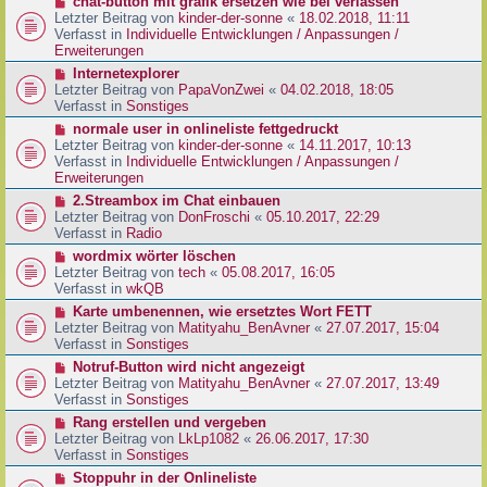
N
chat-button mit grafik ersetzen wie bei verlassen
t
r
e
Letzter Beitrag von
kinder-der-sonne
«
18.02.2018, 11:11
r
B
u
Verfasst in
Individuelle Entwicklungen / Anpassungen /
a
e
e
Erweiterungen
g
i
r
N
Internetexplorer
t
B
e
Letzter Beitrag von
PapaVonZwei
«
04.02.2018, 18:05
r
e
u
Verfasst in
Sonstiges
a
i
e
g
N
normale user in onlineliste fettgedruckt
t
r
e
Letzter Beitrag von
kinder-der-sonne
«
14.11.2017, 10:13
r
B
u
Verfasst in
Individuelle Entwicklungen / Anpassungen /
a
e
e
Erweiterungen
g
i
r
N
2.Streambox im Chat einbauen
t
B
e
Letzter Beitrag von
DonFroschi
«
05.10.2017, 22:29
r
e
u
Verfasst in
Radio
a
i
e
g
N
wordmix wörter löschen
t
r
e
Letzter Beitrag von
tech
«
05.08.2017, 16:05
r
B
u
Verfasst in
wkQB
a
e
e
g
N
Karte umbenennen, wie ersetztes Wort FETT
i
r
e
Letzter Beitrag von
Matityahu_BenAvner
«
27.07.2017, 15:04
t
B
u
Verfasst in
Sonstiges
r
e
e
a
N
Notruf-Button wird nicht angezeigt
i
r
g
e
Letzter Beitrag von
Matityahu_BenAvner
«
27.07.2017, 13:49
t
B
u
Verfasst in
Sonstiges
r
e
e
a
N
Rang erstellen und vergeben
i
r
g
e
Letzter Beitrag von
LkLp1082
«
26.06.2017, 17:30
t
B
u
Verfasst in
Sonstiges
r
e
e
a
N
Stoppuhr in der Onlineliste
i
r