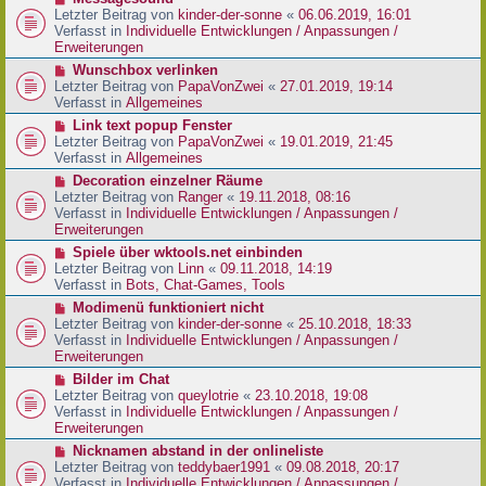
t
r
e
Letzter Beitrag von
kinder-der-sonne
«
06.06.2019, 16:01
r
B
u
Verfasst in
Individuelle Entwicklungen / Anpassungen /
a
e
e
Erweiterungen
g
i
r
N
Wunschbox verlinken
t
B
e
Letzter Beitrag von
PapaVonZwei
«
27.01.2019, 19:14
r
e
u
Verfasst in
Allgemeines
a
i
e
g
N
Link text popup Fenster
t
r
e
Letzter Beitrag von
PapaVonZwei
«
19.01.2019, 21:45
r
B
u
Verfasst in
Allgemeines
a
e
e
g
N
Decoration einzelner Räume
i
r
e
Letzter Beitrag von
Ranger
«
19.11.2018, 08:16
t
B
u
Verfasst in
Individuelle Entwicklungen / Anpassungen /
r
e
e
Erweiterungen
a
i
r
g
N
Spiele über wktools.net einbinden
t
B
e
Letzter Beitrag von
Linn
«
09.11.2018, 14:19
r
e
u
Verfasst in
Bots, Chat-Games, Tools
a
i
e
g
N
Modimenü funktioniert nicht
t
r
e
Letzter Beitrag von
kinder-der-sonne
«
25.10.2018, 18:33
r
B
u
Verfasst in
Individuelle Entwicklungen / Anpassungen /
a
e
e
Erweiterungen
g
i
r
N
Bilder im Chat
t
B
e
Letzter Beitrag von
queylotrie
«
23.10.2018, 19:08
r
e
u
Verfasst in
Individuelle Entwicklungen / Anpassungen /
a
i
e
Erweiterungen
g
t
r
N
Nicknamen abstand in der onlineliste
r
B
e
Letzter Beitrag von
teddybaer1991
«
09.08.2018, 20:17
a
e
u
Verfasst in
Individuelle Entwicklungen / Anpassungen /
g