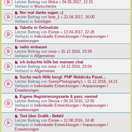
g
e
Letzter Beitrag von
Mirka
«
04.05.2017, 12:15
t
B
u
Verfasst in
Wunschecke
r
e
e
a
N
Nur mal danke sagen ;-)
i
r
g
e
Letzter Beitrag von
bine_1
«
21.04.2017, 16:00
t
B
u
Verfasst in
Sonstiges
r
e
e
a
N
Tabelle in Onlineliste
i
r
g
e
Letzter Beitrag von
Eistee
«
13.04.2017, 22:28
t
B
u
Verfasst in
Individuelle Entwicklungen / Anpassungen /
r
e
e
Erweiterungen
a
i
r
g
N
radio einbauen
t
B
e
Letzter Beitrag von
rosie
«
15.12.2016, 23:29
r
e
u
Verfasst in
Allgemeines
a
i
e
g
N
ich bräuchte hilfe bei meinem chat
t
r
e
Letzter Beitrag von
rosie
«
14.12.2016, 23:04
r
B
u
Verfasst in
Allgemeines
a
e
e
g
N
Suche nach Hilfe bezgl. PHP Webkicks Panel...
i
r
e
Letzter Beitrag von
SunnyPhotography1
«
11.12.2016, 14:21
t
B
u
Verfasst in
Individuelle Entwicklungen / Anpassungen /
r
e
e
Erweiterungen
a
i
r
g
N
Eigene Registrierungsseite & pass_remind
t
B
e
Letzter Beitrag von
Dexxa
«
04.10.2016, 12:00
r
e
u
Verfasst in
Individuelle Entwicklungen / Anpassungen /
a
i
e
Erweiterungen
g
t
r
N
Text über Grafik - Befehl
r
B
e
Letzter Beitrag von
Eistee
«
12.08.2016, 14:40
a
e
u
Verfasst in
Individuelle Entwicklungen / Anpassungen /
g
i
e
Erweiterungen
t