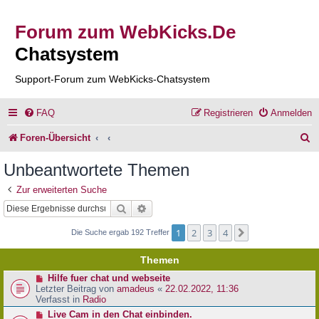
Forum zum WebKicks.De
Chatsystem
Support-Forum zum WebKicks-Chatsystem
FAQ
Registrieren
Anmelden
S
Foren-Übersicht
u
Unbeantwortete Themen
c
Zur erweiterten Suche
h
Suche
Erweiterte Suche
e
1
2
3
4
Nächste
Die Suche ergab 192 Treffer
Themen
N
Hilfe fuer chat und webseite
e
Letzter Beitrag von
amadeus
«
22.02.2022, 11:36
u
Verfasst in
Radio
e
N
Live Cam in den Chat einbinden.