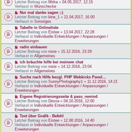
g
e
Letzter Beitrag von
Mirka
«
04.05.2017, 12:15
t
B
u
Verfasst in
Wunschecke
r
e
e
a
N
Nur mal danke sagen ;-)
i
r
g
e
Letzter Beitrag von
bine_1
«
21.04.2017, 16:00
t
B
u
Verfasst in
Sonstiges
r
e
e
a
N
Tabelle in Onlineliste
i
r
g
e
Letzter Beitrag von
Eistee
«
13.04.2017, 22:28
t
B
u
Verfasst in
Individuelle Entwicklungen / Anpassungen /
r
e
e
Erweiterungen
a
i
r
g
N
radio einbauen
t
B
e
Letzter Beitrag von
rosie
«
15.12.2016, 23:29
r
e
u
Verfasst in
Allgemeines
a
i
e
g
N
ich bräuchte hilfe bei meinem chat
t
r
e
Letzter Beitrag von
rosie
«
14.12.2016, 23:04
r
B
u
Verfasst in
Allgemeines
a
e
e
g
N
Suche nach Hilfe bezgl. PHP Webkicks Panel...
i
r
e
Letzter Beitrag von
SunnyPhotography1
«
11.12.2016, 14:21
t
B
u
Verfasst in
Individuelle Entwicklungen / Anpassungen /
r
e
e
Erweiterungen
a
i
r
g
N
Eigene Registrierungsseite & pass_remind
t
B
e
Letzter Beitrag von
Dexxa
«
04.10.2016, 12:00
r
e
u
Verfasst in
Individuelle Entwicklungen / Anpassungen /
a
i
e
Erweiterungen
g
t
r
N
Text über Grafik - Befehl
r
B
e
Letzter Beitrag von
Eistee
«
12.08.2016, 14:40
a
e
u
Verfasst in
Individuelle Entwicklungen / Anpassungen /
g
i
e
Erweiterungen
t