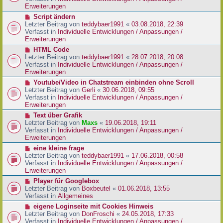
i
e
Erweiterungen
t
r
N
Script ändern
r
B
e
Letzter Beitrag von
teddybaer1991
«
03.08.2018, 22:39
a
e
u
Verfasst in
Individuelle Entwicklungen / Anpassungen /
g
i
e
Erweiterungen
t
r
N
HTML Code
r
B
e
Letzter Beitrag von
teddybaer1991
«
28.07.2018, 20:08
a
e
u
Verfasst in
Individuelle Entwicklungen / Anpassungen /
g
i
e
Erweiterungen
t
r
N
Youtube/Video in Chatstream einbinden ohne Scroll
r
B
e
Letzter Beitrag von
Gerli
«
30.06.2018, 09:55
a
e
u
Verfasst in
Individuelle Entwicklungen / Anpassungen /
g
i
e
Erweiterungen
t
r
N
Text über Grafik
r
B
e
Letzter Beitrag von
Maxs
«
19.06.2018, 19:11
a
e
u
Verfasst in
Individuelle Entwicklungen / Anpassungen /
g
i
e
Erweiterungen
t
r
N
eine kleine frage
r
B
e
Letzter Beitrag von
teddybaer1991
«
17.06.2018, 00:58
a
e
u
Verfasst in
Individuelle Entwicklungen / Anpassungen /
g
i
e
Erweiterungen
t
r
N
Player für Googlebox
r
B
e
Letzter Beitrag von
Boxbeutel
«
01.06.2018, 13:55
a
e
u
Verfasst in
Allgemeines
g
i
e
N
eigene Loginseite mit Cookies Hinweis
t
r
e
Letzter Beitrag von
DonFroschi
«
24.05.2018, 17:33
r
B
u
Verfasst in
Individuelle Entwicklungen / Anpassungen /
a