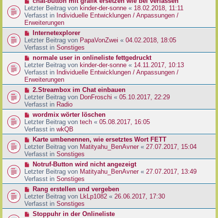
N
chat-button mit grafik ersetzen wie bei verlassen
t
r
e
Letzter Beitrag von
kinder-der-sonne
«
18.02.2018, 11:11
r
B
u
Verfasst in
Individuelle Entwicklungen / Anpassungen /
a
e
e
Erweiterungen
g
i
r
N
Internetexplorer
t
B
e
Letzter Beitrag von
PapaVonZwei
«
04.02.2018, 18:05
r
e
u
Verfasst in
Sonstiges
a
i
e
g
N
normale user in onlineliste fettgedruckt
t
r
e
Letzter Beitrag von
kinder-der-sonne
«
14.11.2017, 10:13
r
B
u
Verfasst in
Individuelle Entwicklungen / Anpassungen /
a
e
e
Erweiterungen
g
i
r
N
2.Streambox im Chat einbauen
t
B
e
Letzter Beitrag von
DonFroschi
«
05.10.2017, 22:29
r
e
u
Verfasst in
Radio
a
i
e
g
N
wordmix wörter löschen
t
r
e
Letzter Beitrag von
tech
«
05.08.2017, 16:05
r
B
u
Verfasst in
wkQB
a
e
e
g
N
Karte umbenennen, wie ersetztes Wort FETT
i
r
e
Letzter Beitrag von
Matityahu_BenAvner
«
27.07.2017, 15:04
t
B
u
Verfasst in
Sonstiges
r
e
e
a
N
Notruf-Button wird nicht angezeigt
i
r
g
e
Letzter Beitrag von
Matityahu_BenAvner
«
27.07.2017, 13:49
t
B
u
Verfasst in
Sonstiges
r
e
e
a
N
Rang erstellen und vergeben
i
r
g
e
Letzter Beitrag von
LkLp1082
«
26.06.2017, 17:30
t
B
u
Verfasst in
Sonstiges
r
e
e
a
N
Stoppuhr in der Onlineliste
i
r