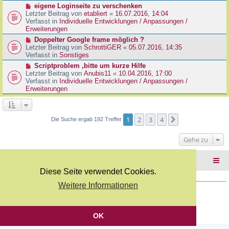
r
N
eigene Loginseite zu verschenken
r
B
e
Letzter Beitrag von
etabliert
«
16.07.2016, 14:04
a
e
u
Verfasst in
Individuelle Entwicklungen / Anpassungen /
g
i
e
Erweiterungen
t
r
N
Doppelter Google frame möglich ?
r
B
e
Letzter Beitrag von
SchrottiGER
«
05.07.2016, 14:35
a
e
u
Verfasst in
Sonstiges
g
i
e
N
Scriptproblem ,bitte um kurze Hilfe
t
r
e
Letzter Beitrag von
Anubis11
«
10.04.2016, 17:00
r
B
u
Verfasst in
Individuelle Entwicklungen / Anpassungen /
a
e
e
Erweiterungen
g
i
r
t
B
r
e
a
i
1
2
3
4
Nächste
Die Suche ergab 192 Treffer
g
t
r
Gehe zu
a
g
Foren-Übersicht
Diese Seite verwendet Cookies.
Weitere Informationen
Copyright Webkicks.de |
Impressum
|
AGB
|
Datenschutz
Powered by
phpBB
® Forum Software © phpBB Limited
Deutsche Übersetzung durch
phpBB.de
OK