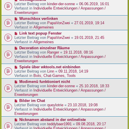
t
r
e
Letzter Beitrag von
kinder-der-sonne
«
06.06.2019, 16:01
r
B
u
Verfasst in
Individuelle Entwicklungen / Anpassungen /
a
e
e
Erweiterungen
g
i
r
N
Wunschbox verlinken
t
B
e
Letzter Beitrag von
PapaVonZwei
«
27.01.2019, 19:14
r
e
u
Verfasst in
Allgemeines
a
i
e
g
N
Link text popup Fenster
t
r
e
Letzter Beitrag von
PapaVonZwei
«
19.01.2019, 21:45
r
B
u
Verfasst in
Allgemeines
a
e
e
g
N
Decoration einzelner Räume
i
r
e
Letzter Beitrag von
Ranger
«
19.11.2018, 08:16
t
B
u
Verfasst in
Individuelle Entwicklungen / Anpassungen /
r
e
e
Erweiterungen
a
i
r
g
N
Spiele über wktools.net einbinden
t
B
e
Letzter Beitrag von
Linn
«
09.11.2018, 14:19
r
e
u
Verfasst in
Bots, Chat-Games, Tools
a
i
e
g
N
Modimenü funktioniert nicht
t
r
e
Letzter Beitrag von
kinder-der-sonne
«
25.10.2018, 18:33
r
B
u
Verfasst in
Individuelle Entwicklungen / Anpassungen /
a
e
e
Erweiterungen
g
i
r
N
Bilder im Chat
t
B
e
Letzter Beitrag von
queylotrie
«
23.10.2018, 19:08
r
e
u
Verfasst in
Individuelle Entwicklungen / Anpassungen /
a
i
e
Erweiterungen
g
t
r
N
Nicknamen abstand in der onlineliste
r
B
e
Letzter Beitrag von
teddybaer1991
«
09.08.2018, 20:17
a
e
u
Verfasst in
Individuelle Entwicklungen / Anpassungen /
g