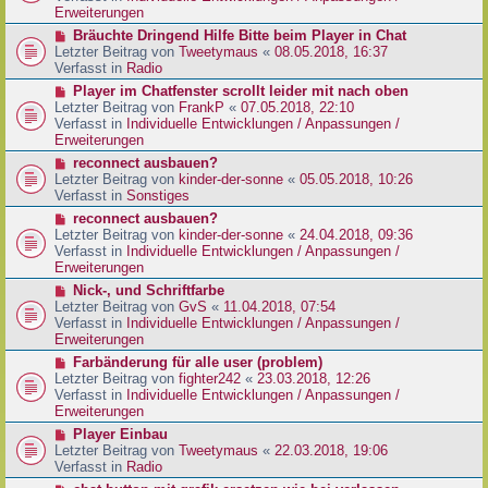
e
e
Erweiterungen
g
i
r
N
Bräuchte Dringend Hilfe Bitte beim Player in Chat
t
B
e
Letzter Beitrag von
Tweetymaus
«
08.05.2018, 16:37
r
e
u
Verfasst in
Radio
a
i
e
g
N
Player im Chatfenster scrollt leider mit nach oben
t
r
e
Letzter Beitrag von
FrankP
«
07.05.2018, 22:10
r
B
u
Verfasst in
Individuelle Entwicklungen / Anpassungen /
a
e
e
Erweiterungen
g
i
r
N
reconnect ausbauen?
t
B
e
Letzter Beitrag von
kinder-der-sonne
«
05.05.2018, 10:26
r
e
u
Verfasst in
Sonstiges
a
i
e
g
N
reconnect ausbauen?
t
r
e
Letzter Beitrag von
kinder-der-sonne
«
24.04.2018, 09:36
r
B
u
Verfasst in
Individuelle Entwicklungen / Anpassungen /
a
e
e
Erweiterungen
g
i
r
N
Nick-, und Schriftfarbe
t
B
e
Letzter Beitrag von
GvS
«
11.04.2018, 07:54
r
e
u
Verfasst in
Individuelle Entwicklungen / Anpassungen /
a
i
e
Erweiterungen
g
t
r
N
Farbänderung für alle user (problem)
r
B
e
Letzter Beitrag von
fighter242
«
23.03.2018, 12:26
a
e
u
Verfasst in
Individuelle Entwicklungen / Anpassungen /
g
i
e
Erweiterungen
t
r
N
Player Einbau
r
B
e
Letzter Beitrag von
Tweetymaus
«
22.03.2018, 19:06
a
e
u
Verfasst in
Radio
g
i
e