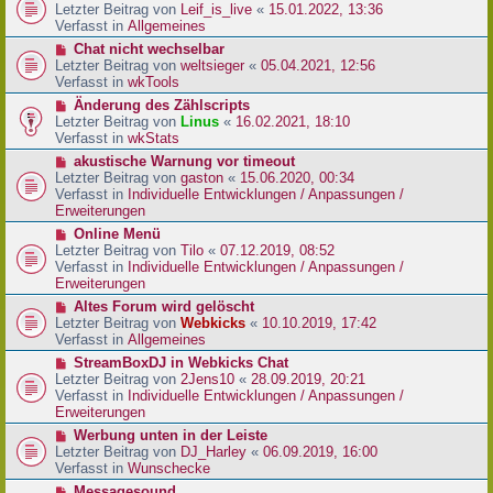
r
e
Letzter Beitrag von
Leif_is_live
«
15.01.2022, 13:36
B
u
Verfasst in
Allgemeines
e
e
N
Chat nicht wechselbar
i
r
e
Letzter Beitrag von
weltsieger
«
05.04.2021, 12:56
t
B
u
Verfasst in
wkTools
r
e
e
a
N
Änderung des Zählscripts
i
r
g
e
Letzter Beitrag von
Linus
«
16.02.2021, 18:10
t
B
u
Verfasst in
wkStats
r
e
e
a
N
akustische Warnung vor timeout
i
r
g
e
Letzter Beitrag von
gaston
«
15.06.2020, 00:34
t
B
u
Verfasst in
Individuelle Entwicklungen / Anpassungen /
r
e
e
Erweiterungen
a
i
r
g
N
Online Menü
t
B
e
Letzter Beitrag von
Tilo
«
07.12.2019, 08:52
r
e
u
Verfasst in
Individuelle Entwicklungen / Anpassungen /
a
i
e
Erweiterungen
g
t
r
N
Altes Forum wird gelöscht
r
B
e
Letzter Beitrag von
Webkicks
«
10.10.2019, 17:42
a
e
u
Verfasst in
Allgemeines
g
i
e
N
StreamBoxDJ in Webkicks Chat
t
r
e
Letzter Beitrag von
2Jens10
«
28.09.2019, 20:21
r
B
u
Verfasst in
Individuelle Entwicklungen / Anpassungen /
a
e
e
Erweiterungen
g
i
r
N
Werbung unten in der Leiste
t
B
e
Letzter Beitrag von
DJ_Harley
«
06.09.2019, 16:00
r
e
u
Verfasst in
Wunschecke
a
i
e
g
N
Messagesound