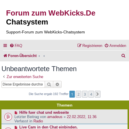
Forum zum WebKicks.De
Chatsystem
Support-Forum zum WebKicks-Chatsystem
FAQ
Registrieren
Anmelden
S
Foren-Übersicht
u
Unbeantwortete Themen
c
Zur erweiterten Suche
h
Suche
Erweiterte Suche
e
1
2
3
4
Nächste
Die Suche ergab 192 Treffer
Themen
N
Hilfe fuer chat und webseite
e
Letzter Beitrag von
amadeus
«
22.02.2022, 11:36
u
Verfasst in
Radio
e
N
Live Cam in den Chat einbinden.