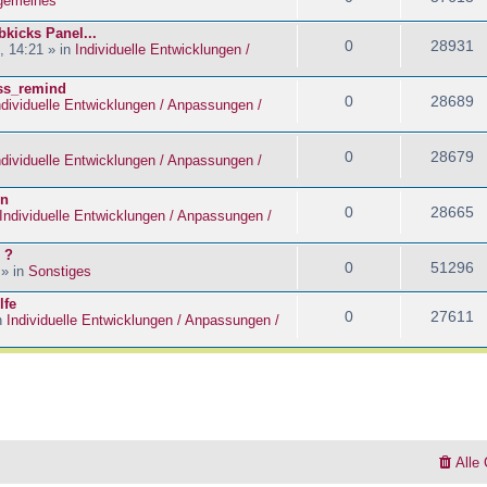
lgemeines
kicks Panel...
0
28931
, 14:21 » in
Individuelle Entwicklungen /
ass_remind
0
28689
ndividuelle Entwicklungen / Anpassungen /
0
28679
ndividuelle Entwicklungen / Anpassungen /
en
0
28665
Individuelle Entwicklungen / Anpassungen /
 ?
0
51296
 » in
Sonstiges
lfe
0
27611
n
Individuelle Entwicklungen / Anpassungen /
Alle