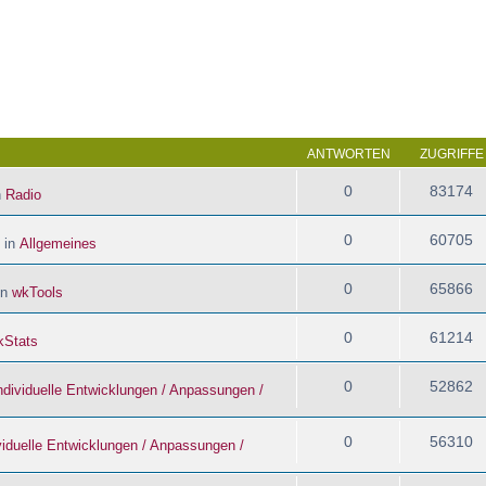
 Suche
ANTWORTEN
ZUGRIFFE
0
83174
n
Radio
0
60705
 in
Allgemeines
0
65866
in
wkTools
0
61214
kStats
0
52862
ndividuelle Entwicklungen / Anpassungen /
0
56310
viduelle Entwicklungen / Anpassungen /