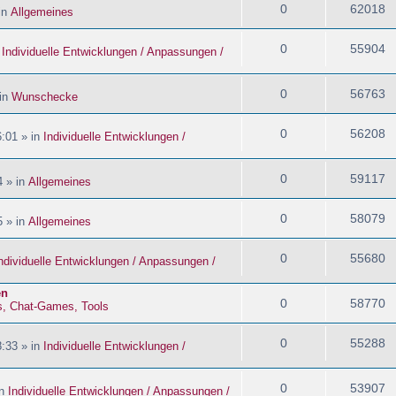
0
62018
in
Allgemeines
0
55904
n
Individuelle Entwicklungen / Anpassungen /
0
56763
 in
Wunschecke
0
56208
:01 » in
Individuelle Entwicklungen /
0
59117
4 » in
Allgemeines
0
58079
5 » in
Allgemeines
0
55680
ndividuelle Entwicklungen / Anpassungen /
en
0
58770
s, Chat-Games, Tools
0
55288
:33 » in
Individuelle Entwicklungen /
0
53907
in
Individuelle Entwicklungen / Anpassungen /