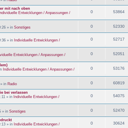
ider mit nach oben
0
53864
Individuelle Entwicklungen / Anpassungen /
0
52330
:26 » in
Sonstiges
0
52717
:36 » in
Individuelle Entwicklungen /
0
52051
ividuelle Entwicklungen / Anpassungen /
blem)
0
53176
in
Individuelle Entwicklungen / Anpassungen /
0
60819
 » in
Radio
ie bei verlassen
0
54075
:11 » in
Individuelle Entwicklungen /
0
52470
5 » in
Sonstiges
edruckt
0
30624
:13 » in
Individuelle Entwicklungen /