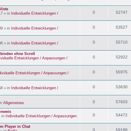
liste
0
52747
17 » in
Individuelle Entwicklungen /
0
53527
39 » in
Individuelle Entwicklungen /
0
55710
08 » in
Individuelle Entwicklungen /
nbinden ohne Scroll
0
52922
ividuelle Entwicklungen / Anpassungen /
0
55975
dividuelle Entwicklungen / Anpassungen /
0
53630
58 » in
Individuelle Entwicklungen /
0
57603
in
Allgemeines
inweis
0
54472
» in
Individuelle Entwicklungen / Anpassungen
im Player in Chat
0
59188
 » in
Radio