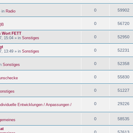
0
59902
» in
Radio
0
56720
QB
s Wort FETT
0
52950
, 15:04 » in
Sonstiges
gt
0
52231
, 13:49 » in
Sonstiges
0
52358
in
Sonstiges
0
55830
nschecke
0
51227
onstiges
0
29226
ndividuelle Entwicklungen / Anpassungen /
0
58535
lgemeines
at
0
57613