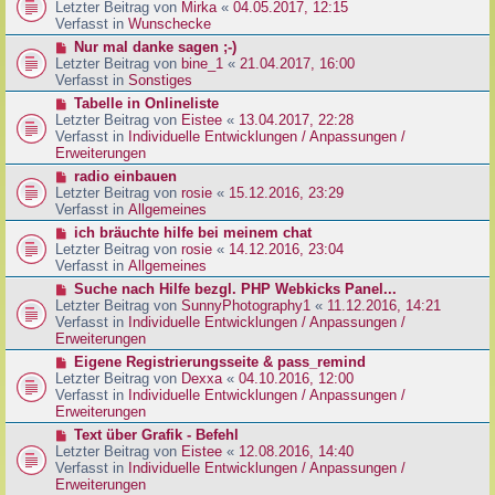
g
e
Letzter Beitrag von
Mirka
«
04.05.2017, 12:15
t
B
u
Verfasst in
Wunschecke
r
e
e
a
N
Nur mal danke sagen ;-)
i
r
g
e
Letzter Beitrag von
bine_1
«
21.04.2017, 16:00
t
B
u
Verfasst in
Sonstiges
r
e
e
a
N
Tabelle in Onlineliste
i
r
g
e
Letzter Beitrag von
Eistee
«
13.04.2017, 22:28
t
B
u
Verfasst in
Individuelle Entwicklungen / Anpassungen /
r
e
e
Erweiterungen
a
i
r
g
N
radio einbauen
t
B
e
Letzter Beitrag von
rosie
«
15.12.2016, 23:29
r
e
u
Verfasst in
Allgemeines
a
i
e
g
N
ich bräuchte hilfe bei meinem chat
t
r
e
Letzter Beitrag von
rosie
«
14.12.2016, 23:04
r
B
u
Verfasst in
Allgemeines
a
e
e
g
N
Suche nach Hilfe bezgl. PHP Webkicks Panel...
i
r
e
Letzter Beitrag von
SunnyPhotography1
«
11.12.2016, 14:21
t
B
u
Verfasst in
Individuelle Entwicklungen / Anpassungen /
r
e
e
Erweiterungen
a
i
r
g
N
Eigene Registrierungsseite & pass_remind
t
B
e
Letzter Beitrag von
Dexxa
«
04.10.2016, 12:00
r
e
u
Verfasst in
Individuelle Entwicklungen / Anpassungen /
a
i
e
Erweiterungen
g
t
r
N
Text über Grafik - Befehl
r
B
e
Letzter Beitrag von
Eistee
«
12.08.2016, 14:40
a
e
u
Verfasst in
Individuelle Entwicklungen / Anpassungen /
g
i
e
Erweiterungen
t