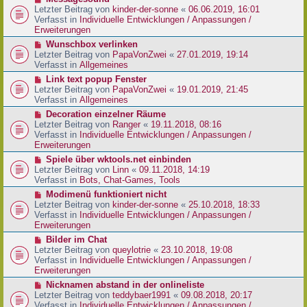
t
r
e
Letzter Beitrag von
kinder-der-sonne
«
06.06.2019, 16:01
r
B
u
Verfasst in
Individuelle Entwicklungen / Anpassungen /
a
e
e
Erweiterungen
g
i
r
N
Wunschbox verlinken
t
B
e
Letzter Beitrag von
PapaVonZwei
«
27.01.2019, 19:14
r
e
u
Verfasst in
Allgemeines
a
i
e
g
N
Link text popup Fenster
t
r
e
Letzter Beitrag von
PapaVonZwei
«
19.01.2019, 21:45
r
B
u
Verfasst in
Allgemeines
a
e
e
g
N
Decoration einzelner Räume
i
r
e
Letzter Beitrag von
Ranger
«
19.11.2018, 08:16
t
B
u
Verfasst in
Individuelle Entwicklungen / Anpassungen /
r
e
e
Erweiterungen
a
i
r
g
N
Spiele über wktools.net einbinden
t
B
e
Letzter Beitrag von
Linn
«
09.11.2018, 14:19
r
e
u
Verfasst in
Bots, Chat-Games, Tools
a
i
e
g
N
Modimenü funktioniert nicht
t
r
e
Letzter Beitrag von
kinder-der-sonne
«
25.10.2018, 18:33
r
B
u
Verfasst in
Individuelle Entwicklungen / Anpassungen /
a
e
e
Erweiterungen
g
i
r
N
Bilder im Chat
t
B
e
Letzter Beitrag von
queylotrie
«
23.10.2018, 19:08
r
e
u
Verfasst in
Individuelle Entwicklungen / Anpassungen /
a
i
e
Erweiterungen
g
t
r
N
Nicknamen abstand in der onlineliste
r
B
e
Letzter Beitrag von
teddybaer1991
«
09.08.2018, 20:17
a
e
u
Verfasst in
Individuelle Entwicklungen / Anpassungen /
g