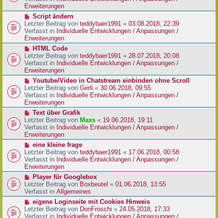
i
e
Erweiterungen
t
r
N
Script ändern
r
B
e
Letzter Beitrag von
teddybaer1991
«
03.08.2018, 22:39
a
e
u
Verfasst in
Individuelle Entwicklungen / Anpassungen /
g
i
e
Erweiterungen
t
r
N
HTML Code
r
B
e
Letzter Beitrag von
teddybaer1991
«
28.07.2018, 20:08
a
e
u
Verfasst in
Individuelle Entwicklungen / Anpassungen /
g
i
e
Erweiterungen
t
r
N
Youtube/Video in Chatstream einbinden ohne Scroll
r
B
e
Letzter Beitrag von
Gerli
«
30.06.2018, 09:55
a
e
u
Verfasst in
Individuelle Entwicklungen / Anpassungen /
g
i
e
Erweiterungen
t
r
N
Text über Grafik
r
B
e
Letzter Beitrag von
Maxs
«
19.06.2018, 19:11
a
e
u
Verfasst in
Individuelle Entwicklungen / Anpassungen /
g
i
e
Erweiterungen
t
r
N
eine kleine frage
r
B
e
Letzter Beitrag von
teddybaer1991
«
17.06.2018, 00:58
a
e
u
Verfasst in
Individuelle Entwicklungen / Anpassungen /
g
i
e
Erweiterungen
t
r
N
Player für Googlebox
r
B
e
Letzter Beitrag von
Boxbeutel
«
01.06.2018, 13:55
a
e
u
Verfasst in
Allgemeines
g
i
e
N
eigene Loginseite mit Cookies Hinweis
t
r
e
Letzter Beitrag von
DonFroschi
«
24.05.2018, 17:33
r
B
u
Verfasst in
Individuelle Entwicklungen / Anpassungen /
a