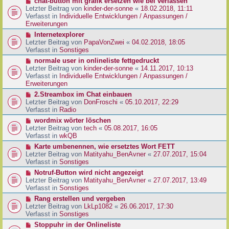
N
chat-button mit grafik ersetzen wie bei verlassen
t
r
e
Letzter Beitrag von
kinder-der-sonne
«
18.02.2018, 11:11
r
B
u
Verfasst in
Individuelle Entwicklungen / Anpassungen /
a
e
e
Erweiterungen
g
i
r
N
Internetexplorer
t
B
e
Letzter Beitrag von
PapaVonZwei
«
04.02.2018, 18:05
r
e
u
Verfasst in
Sonstiges
a
i
e
g
N
normale user in onlineliste fettgedruckt
t
r
e
Letzter Beitrag von
kinder-der-sonne
«
14.11.2017, 10:13
r
B
u
Verfasst in
Individuelle Entwicklungen / Anpassungen /
a
e
e
Erweiterungen
g
i
r
N
2.Streambox im Chat einbauen
t
B
e
Letzter Beitrag von
DonFroschi
«
05.10.2017, 22:29
r
e
u
Verfasst in
Radio
a
i
e
g
N
wordmix wörter löschen
t
r
e
Letzter Beitrag von
tech
«
05.08.2017, 16:05
r
B
u
Verfasst in
wkQB
a
e
e
g
N
Karte umbenennen, wie ersetztes Wort FETT
i
r
e
Letzter Beitrag von
Matityahu_BenAvner
«
27.07.2017, 15:04
t
B
u
Verfasst in
Sonstiges
r
e
e
a
N
Notruf-Button wird nicht angezeigt
i
r
g
e
Letzter Beitrag von
Matityahu_BenAvner
«
27.07.2017, 13:49
t
B
u
Verfasst in
Sonstiges
r
e
e
a
N
Rang erstellen und vergeben
i
r
g
e
Letzter Beitrag von
LkLp1082
«
26.06.2017, 17:30
t
B
u
Verfasst in
Sonstiges
r
e
e
a
N
Stoppuhr in der Onlineliste
i
r