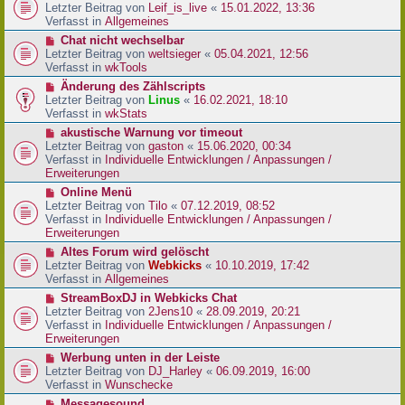
r
e
Letzter Beitrag von
Leif_is_live
«
15.01.2022, 13:36
B
u
Verfasst in
Allgemeines
e
e
N
Chat nicht wechselbar
i
r
e
Letzter Beitrag von
weltsieger
«
05.04.2021, 12:56
t
B
u
Verfasst in
wkTools
r
e
e
a
N
Änderung des Zählscripts
i
r
g
e
Letzter Beitrag von
Linus
«
16.02.2021, 18:10
t
B
u
Verfasst in
wkStats
r
e
e
a
N
akustische Warnung vor timeout
i
r
g
e
Letzter Beitrag von
gaston
«
15.06.2020, 00:34
t
B
u
Verfasst in
Individuelle Entwicklungen / Anpassungen /
r
e
e
Erweiterungen
a
i
r
g
N
Online Menü
t
B
e
Letzter Beitrag von
Tilo
«
07.12.2019, 08:52
r
e
u
Verfasst in
Individuelle Entwicklungen / Anpassungen /
a
i
e
Erweiterungen
g
t
r
N
Altes Forum wird gelöscht
r
B
e
Letzter Beitrag von
Webkicks
«
10.10.2019, 17:42
a
e
u
Verfasst in
Allgemeines
g
i
e
N
StreamBoxDJ in Webkicks Chat
t
r
e
Letzter Beitrag von
2Jens10
«
28.09.2019, 20:21
r
B
u
Verfasst in
Individuelle Entwicklungen / Anpassungen /
a
e
e
Erweiterungen
g
i
r
N
Werbung unten in der Leiste
t
B
e
Letzter Beitrag von
DJ_Harley
«
06.09.2019, 16:00
r
e
u
Verfasst in
Wunschecke
a
i
e
g
N
Messagesound