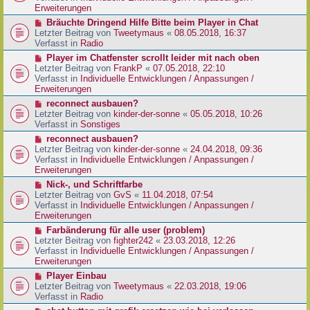
e
e
Erweiterungen
g
i
r
N
Bräuchte Dringend Hilfe Bitte beim Player in Chat
t
B
e
Letzter Beitrag von
Tweetymaus
«
08.05.2018, 16:37
r
e
u
Verfasst in
Radio
a
i
e
g
N
Player im Chatfenster scrollt leider mit nach oben
t
r
e
Letzter Beitrag von
FrankP
«
07.05.2018, 22:10
r
B
u
Verfasst in
Individuelle Entwicklungen / Anpassungen /
a
e
e
Erweiterungen
g
i
r
N
reconnect ausbauen?
t
B
e
Letzter Beitrag von
kinder-der-sonne
«
05.05.2018, 10:26
r
e
u
Verfasst in
Sonstiges
a
i
e
g
N
reconnect ausbauen?
t
r
e
Letzter Beitrag von
kinder-der-sonne
«
24.04.2018, 09:36
r
B
u
Verfasst in
Individuelle Entwicklungen / Anpassungen /
a
e
e
Erweiterungen
g
i
r
N
Nick-, und Schriftfarbe
t
B
e
Letzter Beitrag von
GvS
«
11.04.2018, 07:54
r
e
u
Verfasst in
Individuelle Entwicklungen / Anpassungen /
a
i
e
Erweiterungen
g
t
r
N
Farbänderung für alle user (problem)
r
B
e
Letzter Beitrag von
fighter242
«
23.03.2018, 12:26
a
e
u
Verfasst in
Individuelle Entwicklungen / Anpassungen /
g
i
e
Erweiterungen
t
r
N
Player Einbau
r
B
e
Letzter Beitrag von
Tweetymaus
«
22.03.2018, 19:06
a
e
u
Verfasst in
Radio
g
i
e