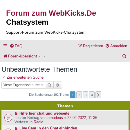
Forum zum WebKicks.De
Chatsystem
Support-Forum zum WebKicks-Chatsystem
FAQ
Registrieren
Anmelden
S
Foren-Übersicht
u
Unbeantwortete Themen
c
Zur erweiterten Suche
h
Suche
Erweiterte Suche
e
1
2
3
4
Nächste
Die Suche ergab 192 Treffer
Themen
N
Hilfe fuer chat und webseite
e
Letzter Beitrag von
amadeus
«
22.02.2022, 11:36
u
Verfasst in
Radio
e
N
Live Cam in den Chat einbinden.