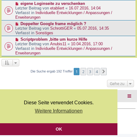
r
N
eigene Loginseite zu verschenken
r
B
e
Letzter Beitrag von
etabliert
«
16.07.2016, 14:04
a
e
u
Verfasst in
Individuelle Entwicklungen / Anpassungen /
g
i
e
Erweiterungen
t
r
N
Doppelter Google frame möglich ?
r
B
e
Letzter Beitrag von
SchrottiGER
«
05.07.2016, 14:35
a
e
u
Verfasst in
Sonstiges
g
i
e
N
Scriptproblem ,bitte um kurze Hilfe
t
r
e
Letzter Beitrag von
Anubis11
«
10.04.2016, 17:00
r
B
u
Verfasst in
Individuelle Entwicklungen / Anpassungen /
a
e
e
Erweiterungen
g
i
r
t
B
r
e
a
i
1
2
3
4
Nächste
Die Suche ergab 192 Treffer
g
t
r
Gehe zu
a
g
Foren-Übersicht
Diese Seite verwendet Cookies.
Weitere Informationen
Copyright Webkicks.de |
Impressum
|
AGB
|
Datenschutz
Powered by
phpBB
® Forum Software © phpBB Limited
Deutsche Übersetzung durch
phpBB.de
OK