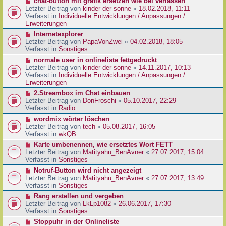
N
chat-button mit grafik ersetzen wie bei verlassen
t
r
e
Letzter Beitrag von
kinder-der-sonne
«
18.02.2018, 11:11
r
B
u
Verfasst in
Individuelle Entwicklungen / Anpassungen /
a
e
e
Erweiterungen
g
i
r
N
Internetexplorer
t
B
e
Letzter Beitrag von
PapaVonZwei
«
04.02.2018, 18:05
r
e
u
Verfasst in
Sonstiges
a
i
e
g
N
normale user in onlineliste fettgedruckt
t
r
e
Letzter Beitrag von
kinder-der-sonne
«
14.11.2017, 10:13
r
B
u
Verfasst in
Individuelle Entwicklungen / Anpassungen /
a
e
e
Erweiterungen
g
i
r
N
2.Streambox im Chat einbauen
t
B
e
Letzter Beitrag von
DonFroschi
«
05.10.2017, 22:29
r
e
u
Verfasst in
Radio
a
i
e
g
N
wordmix wörter löschen
t
r
e
Letzter Beitrag von
tech
«
05.08.2017, 16:05
r
B
u
Verfasst in
wkQB
a
e
e
g
N
Karte umbenennen, wie ersetztes Wort FETT
i
r
e
Letzter Beitrag von
Matityahu_BenAvner
«
27.07.2017, 15:04
t
B
u
Verfasst in
Sonstiges
r
e
e
a
N
Notruf-Button wird nicht angezeigt
i
r
g
e
Letzter Beitrag von
Matityahu_BenAvner
«
27.07.2017, 13:49
t
B
u
Verfasst in
Sonstiges
r
e
e
a
N
Rang erstellen und vergeben
i
r
g
e
Letzter Beitrag von
LkLp1082
«
26.06.2017, 17:30
t
B
u
Verfasst in
Sonstiges
r
e
e
a
N
Stoppuhr in der Onlineliste
i
r