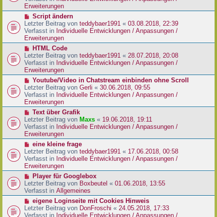
i
e
Erweiterungen
t
r
N
Script ändern
r
B
e
Letzter Beitrag von
teddybaer1991
«
03.08.2018, 22:39
a
e
u
Verfasst in
Individuelle Entwicklungen / Anpassungen /
g
i
e
Erweiterungen
t
r
N
HTML Code
r
B
e
Letzter Beitrag von
teddybaer1991
«
28.07.2018, 20:08
a
e
u
Verfasst in
Individuelle Entwicklungen / Anpassungen /
g
i
e
Erweiterungen
t
r
N
Youtube/Video in Chatstream einbinden ohne Scroll
r
B
e
Letzter Beitrag von
Gerli
«
30.06.2018, 09:55
a
e
u
Verfasst in
Individuelle Entwicklungen / Anpassungen /
g
i
e
Erweiterungen
t
r
N
Text über Grafik
r
B
e
Letzter Beitrag von
Maxs
«
19.06.2018, 19:11
a
e
u
Verfasst in
Individuelle Entwicklungen / Anpassungen /
g
i
e
Erweiterungen
t
r
N
eine kleine frage
r
B
e
Letzter Beitrag von
teddybaer1991
«
17.06.2018, 00:58
a
e
u
Verfasst in
Individuelle Entwicklungen / Anpassungen /
g
i
e
Erweiterungen
t
r
N
Player für Googlebox
r
B
e
Letzter Beitrag von
Boxbeutel
«
01.06.2018, 13:55
a
e
u
Verfasst in
Allgemeines
g
i
e
N
eigene Loginseite mit Cookies Hinweis
t
r
e
Letzter Beitrag von
DonFroschi
«
24.05.2018, 17:33
r
B
u
Verfasst in
Individuelle Entwicklungen / Anpassungen /
a