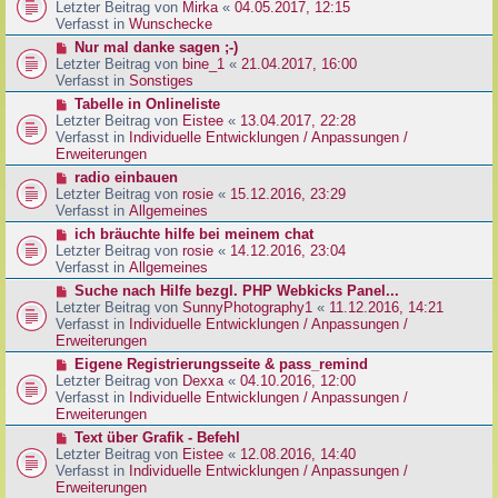
g
e
Letzter Beitrag von
Mirka
«
04.05.2017, 12:15
t
B
u
Verfasst in
Wunschecke
r
e
e
a
N
Nur mal danke sagen ;-)
i
r
g
e
Letzter Beitrag von
bine_1
«
21.04.2017, 16:00
t
B
u
Verfasst in
Sonstiges
r
e
e
a
N
Tabelle in Onlineliste
i
r
g
e
Letzter Beitrag von
Eistee
«
13.04.2017, 22:28
t
B
u
Verfasst in
Individuelle Entwicklungen / Anpassungen /
r
e
e
Erweiterungen
a
i
r
g
N
radio einbauen
t
B
e
Letzter Beitrag von
rosie
«
15.12.2016, 23:29
r
e
u
Verfasst in
Allgemeines
a
i
e
g
N
ich bräuchte hilfe bei meinem chat
t
r
e
Letzter Beitrag von
rosie
«
14.12.2016, 23:04
r
B
u
Verfasst in
Allgemeines
a
e
e
g
N
Suche nach Hilfe bezgl. PHP Webkicks Panel...
i
r
e
Letzter Beitrag von
SunnyPhotography1
«
11.12.2016, 14:21
t
B
u
Verfasst in
Individuelle Entwicklungen / Anpassungen /
r
e
e
Erweiterungen
a
i
r
g
N
Eigene Registrierungsseite & pass_remind
t
B
e
Letzter Beitrag von
Dexxa
«
04.10.2016, 12:00
r
e
u
Verfasst in
Individuelle Entwicklungen / Anpassungen /
a
i
e
Erweiterungen
g
t
r
N
Text über Grafik - Befehl
r
B
e
Letzter Beitrag von
Eistee
«
12.08.2016, 14:40
a
e
u
Verfasst in
Individuelle Entwicklungen / Anpassungen /
g
i
e
Erweiterungen
t