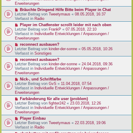
e
e
Erweiterungen
g
i
r
N
Bräuchte Dringend Hilfe Bitte beim Player in Chat
t
B
e
Letzter Beitrag von
Tweetymaus
«
08.05.2018, 16:37
r
e
u
Verfasst in
Radio
a
i
e
g
N
Player im Chatfenster scrollt leider mit nach oben
t
r
e
Letzter Beitrag von
FrankP
«
07.05.2018, 22:10
r
B
u
Verfasst in
Individuelle Entwicklungen / Anpassungen /
a
e
e
Erweiterungen
g
i
r
N
reconnect ausbauen?
t
B
e
Letzter Beitrag von
kinder-der-sonne
«
05.05.2018, 10:26
r
e
u
Verfasst in
Sonstiges
a
i
e
g
N
reconnect ausbauen?
t
r
e
Letzter Beitrag von
kinder-der-sonne
«
24.04.2018, 09:36
r
B
u
Verfasst in
Individuelle Entwicklungen / Anpassungen /
a
e
e
Erweiterungen
g
i
r
N
Nick-, und Schriftfarbe
t
B
e
Letzter Beitrag von
GvS
«
11.04.2018, 07:54
r
e
u
Verfasst in
Individuelle Entwicklungen / Anpassungen /
a
i
e
Erweiterungen
g
t
r
N
Farbänderung für alle user (problem)
r
B
e
Letzter Beitrag von
fighter242
«
23.03.2018, 12:26
a
e
u
Verfasst in
Individuelle Entwicklungen / Anpassungen /
g
i
e
Erweiterungen
t
r
N
Player Einbau
r
B
e
Letzter Beitrag von
Tweetymaus
«
22.03.2018, 19:06
a
e
u
Verfasst in
Radio
g
i
e