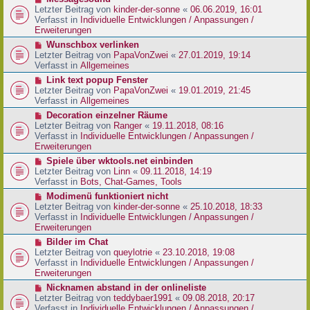
t
r
e
Letzter Beitrag von
kinder-der-sonne
«
06.06.2019, 16:01
r
B
u
Verfasst in
Individuelle Entwicklungen / Anpassungen /
a
e
e
Erweiterungen
g
i
r
N
Wunschbox verlinken
t
B
e
Letzter Beitrag von
PapaVonZwei
«
27.01.2019, 19:14
r
e
u
Verfasst in
Allgemeines
a
i
e
g
N
Link text popup Fenster
t
r
e
Letzter Beitrag von
PapaVonZwei
«
19.01.2019, 21:45
r
B
u
Verfasst in
Allgemeines
a
e
e
g
N
Decoration einzelner Räume
i
r
e
Letzter Beitrag von
Ranger
«
19.11.2018, 08:16
t
B
u
Verfasst in
Individuelle Entwicklungen / Anpassungen /
r
e
e
Erweiterungen
a
i
r
g
N
Spiele über wktools.net einbinden
t
B
e
Letzter Beitrag von
Linn
«
09.11.2018, 14:19
r
e
u
Verfasst in
Bots, Chat-Games, Tools
a
i
e
g
N
Modimenü funktioniert nicht
t
r
e
Letzter Beitrag von
kinder-der-sonne
«
25.10.2018, 18:33
r
B
u
Verfasst in
Individuelle Entwicklungen / Anpassungen /
a
e
e
Erweiterungen
g
i
r
N
Bilder im Chat
t
B
e
Letzter Beitrag von
queylotrie
«
23.10.2018, 19:08
r
e
u
Verfasst in
Individuelle Entwicklungen / Anpassungen /
a
i
e
Erweiterungen
g
t
r
N
Nicknamen abstand in der onlineliste
r
B
e
Letzter Beitrag von
teddybaer1991
«
09.08.2018, 20:17
a
e
u
Verfasst in
Individuelle Entwicklungen / Anpassungen /
g