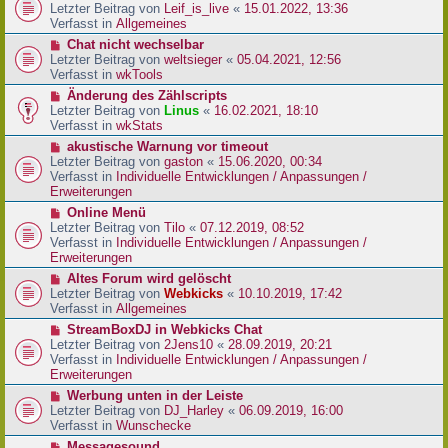
r
e
Letzter Beitrag von
Leif_is_live
«
15.01.2022, 13:36
B
u
Verfasst in
Allgemeines
e
e
N
Chat nicht wechselbar
i
r
e
Letzter Beitrag von
weltsieger
«
05.04.2021, 12:56
t
B
u
Verfasst in
wkTools
r
e
e
a
N
Änderung des Zählscripts
i
r
g
e
Letzter Beitrag von
Linus
«
16.02.2021, 18:10
t
B
u
Verfasst in
wkStats
r
e
e
a
N
akustische Warnung vor timeout
i
r
g
e
Letzter Beitrag von
gaston
«
15.06.2020, 00:34
t
B
u
Verfasst in
Individuelle Entwicklungen / Anpassungen /
r
e
e
Erweiterungen
a
i
r
g
N
Online Menü
t
B
e
Letzter Beitrag von
Tilo
«
07.12.2019, 08:52
r
e
u
Verfasst in
Individuelle Entwicklungen / Anpassungen /
a
i
e
Erweiterungen
g
t
r
N
Altes Forum wird gelöscht
r
B
e
Letzter Beitrag von
Webkicks
«
10.10.2019, 17:42
a
e
u
Verfasst in
Allgemeines
g
i
e
N
StreamBoxDJ in Webkicks Chat
t
r
e
Letzter Beitrag von
2Jens10
«
28.09.2019, 20:21
r
B
u
Verfasst in
Individuelle Entwicklungen / Anpassungen /
a
e
e
Erweiterungen
g
i
r
N
Werbung unten in der Leiste
t
B
e
Letzter Beitrag von
DJ_Harley
«
06.09.2019, 16:00
r
e
u
Verfasst in
Wunschecke
a
i
e
g
N
Messagesound