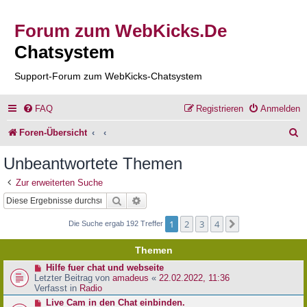
Forum zum WebKicks.De
Chatsystem
Support-Forum zum WebKicks-Chatsystem
FAQ
Registrieren
Anmelden
S
Foren-Übersicht
u
Unbeantwortete Themen
c
Zur erweiterten Suche
h
Suche
Erweiterte Suche
e
1
2
3
4
Nächste
Die Suche ergab 192 Treffer
Themen
N
Hilfe fuer chat und webseite
e
Letzter Beitrag von
amadeus
«
22.02.2022, 11:36
u
Verfasst in
Radio
e
N
Live Cam in den Chat einbinden.