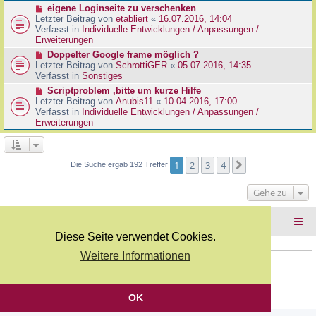
r
N
eigene Loginseite zu verschenken
r
B
e
Letzter Beitrag von
etabliert
«
16.07.2016, 14:04
a
e
u
Verfasst in
Individuelle Entwicklungen / Anpassungen /
g
i
e
Erweiterungen
t
r
N
Doppelter Google frame möglich ?
r
B
e
Letzter Beitrag von
SchrottiGER
«
05.07.2016, 14:35
a
e
u
Verfasst in
Sonstiges
g
i
e
N
Scriptproblem ,bitte um kurze Hilfe
t
r
e
Letzter Beitrag von
Anubis11
«
10.04.2016, 17:00
r
B
u
Verfasst in
Individuelle Entwicklungen / Anpassungen /
a
e
e
Erweiterungen
g
i
r
t
B
r
e
a
i
1
2
3
4
Nächste
Die Suche ergab 192 Treffer
g
t
r
Gehe zu
a
g
Foren-Übersicht
Diese Seite verwendet Cookies.
Weitere Informationen
Copyright Webkicks.de |
Impressum
|
AGB
|
Datenschutz
Powered by
phpBB
® Forum Software © phpBB Limited
Deutsche Übersetzung durch
phpBB.de
OK