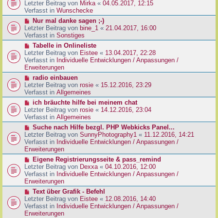
g
e
Letzter Beitrag von
Mirka
«
04.05.2017, 12:15
t
B
u
Verfasst in
Wunschecke
r
e
e
a
N
Nur mal danke sagen ;-)
i
r
g
e
Letzter Beitrag von
bine_1
«
21.04.2017, 16:00
t
B
u
Verfasst in
Sonstiges
r
e
e
a
N
Tabelle in Onlineliste
i
r
g
e
Letzter Beitrag von
Eistee
«
13.04.2017, 22:28
t
B
u
Verfasst in
Individuelle Entwicklungen / Anpassungen /
r
e
e
Erweiterungen
a
i
r
g
N
radio einbauen
t
B
e
Letzter Beitrag von
rosie
«
15.12.2016, 23:29
r
e
u
Verfasst in
Allgemeines
a
i
e
g
N
ich bräuchte hilfe bei meinem chat
t
r
e
Letzter Beitrag von
rosie
«
14.12.2016, 23:04
r
B
u
Verfasst in
Allgemeines
a
e
e
g
N
Suche nach Hilfe bezgl. PHP Webkicks Panel...
i
r
e
Letzter Beitrag von
SunnyPhotography1
«
11.12.2016, 14:21
t
B
u
Verfasst in
Individuelle Entwicklungen / Anpassungen /
r
e
e
Erweiterungen
a
i
r
g
N
Eigene Registrierungsseite & pass_remind
t
B
e
Letzter Beitrag von
Dexxa
«
04.10.2016, 12:00
r
e
u
Verfasst in
Individuelle Entwicklungen / Anpassungen /
a
i
e
Erweiterungen
g
t
r
N
Text über Grafik - Befehl
r
B
e
Letzter Beitrag von
Eistee
«
12.08.2016, 14:40
a
e
u
Verfasst in
Individuelle Entwicklungen / Anpassungen /
g
i
e
Erweiterungen
t