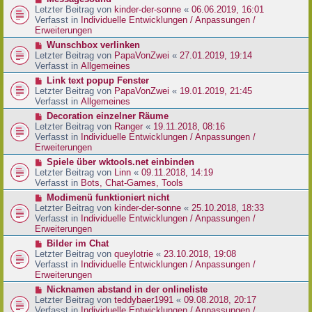
t
r
e
Letzter Beitrag von
kinder-der-sonne
«
06.06.2019, 16:01
r
B
u
Verfasst in
Individuelle Entwicklungen / Anpassungen /
a
e
e
Erweiterungen
g
i
r
N
Wunschbox verlinken
t
B
e
Letzter Beitrag von
PapaVonZwei
«
27.01.2019, 19:14
r
e
u
Verfasst in
Allgemeines
a
i
e
g
N
Link text popup Fenster
t
r
e
Letzter Beitrag von
PapaVonZwei
«
19.01.2019, 21:45
r
B
u
Verfasst in
Allgemeines
a
e
e
g
N
Decoration einzelner Räume
i
r
e
Letzter Beitrag von
Ranger
«
19.11.2018, 08:16
t
B
u
Verfasst in
Individuelle Entwicklungen / Anpassungen /
r
e
e
Erweiterungen
a
i
r
g
N
Spiele über wktools.net einbinden
t
B
e
Letzter Beitrag von
Linn
«
09.11.2018, 14:19
r
e
u
Verfasst in
Bots, Chat-Games, Tools
a
i
e
g
N
Modimenü funktioniert nicht
t
r
e
Letzter Beitrag von
kinder-der-sonne
«
25.10.2018, 18:33
r
B
u
Verfasst in
Individuelle Entwicklungen / Anpassungen /
a
e
e
Erweiterungen
g
i
r
N
Bilder im Chat
t
B
e
Letzter Beitrag von
queylotrie
«
23.10.2018, 19:08
r
e
u
Verfasst in
Individuelle Entwicklungen / Anpassungen /
a
i
e
Erweiterungen
g
t
r
N
Nicknamen abstand in der onlineliste
r
B
e
Letzter Beitrag von
teddybaer1991
«
09.08.2018, 20:17
a
e
u
Verfasst in
Individuelle Entwicklungen / Anpassungen /
g