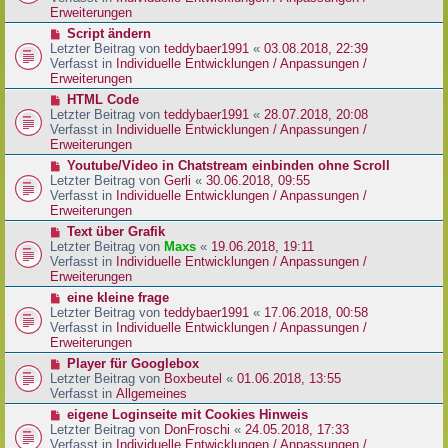
i
e
Erweiterungen
t
r
N
Script ändern
r
B
e
Letzter Beitrag von
teddybaer1991
«
03.08.2018, 22:39
a
e
u
Verfasst in
Individuelle Entwicklungen / Anpassungen /
g
i
e
Erweiterungen
t
r
N
HTML Code
r
B
e
Letzter Beitrag von
teddybaer1991
«
28.07.2018, 20:08
a
e
u
Verfasst in
Individuelle Entwicklungen / Anpassungen /
g
i
e
Erweiterungen
t
r
N
Youtube/Video in Chatstream einbinden ohne Scroll
r
B
e
Letzter Beitrag von
Gerli
«
30.06.2018, 09:55
a
e
u
Verfasst in
Individuelle Entwicklungen / Anpassungen /
g
i
e
Erweiterungen
t
r
N
Text über Grafik
r
B
e
Letzter Beitrag von
Maxs
«
19.06.2018, 19:11
a
e
u
Verfasst in
Individuelle Entwicklungen / Anpassungen /
g
i
e
Erweiterungen
t
r
N
eine kleine frage
r
B
e
Letzter Beitrag von
teddybaer1991
«
17.06.2018, 00:58
a
e
u
Verfasst in
Individuelle Entwicklungen / Anpassungen /
g
i
e
Erweiterungen
t
r
N
Player für Googlebox
r
B
e
Letzter Beitrag von
Boxbeutel
«
01.06.2018, 13:55
a
e
u
Verfasst in
Allgemeines
g
i
e
N
eigene Loginseite mit Cookies Hinweis
t
r
e
Letzter Beitrag von
DonFroschi
«
24.05.2018, 17:33
r
B
u
Verfasst in
Individuelle Entwicklungen / Anpassungen /
a