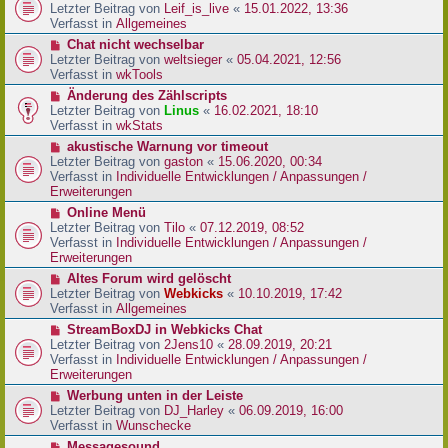
r
e
Letzter Beitrag von
Leif_is_live
«
15.01.2022, 13:36
B
u
Verfasst in
Allgemeines
e
e
N
Chat nicht wechselbar
i
r
e
Letzter Beitrag von
weltsieger
«
05.04.2021, 12:56
t
B
u
Verfasst in
wkTools
r
e
e
a
N
Änderung des Zählscripts
i
r
g
e
Letzter Beitrag von
Linus
«
16.02.2021, 18:10
t
B
u
Verfasst in
wkStats
r
e
e
a
N
akustische Warnung vor timeout
i
r
g
e
Letzter Beitrag von
gaston
«
15.06.2020, 00:34
t
B
u
Verfasst in
Individuelle Entwicklungen / Anpassungen /
r
e
e
Erweiterungen
a
i
r
g
N
Online Menü
t
B
e
Letzter Beitrag von
Tilo
«
07.12.2019, 08:52
r
e
u
Verfasst in
Individuelle Entwicklungen / Anpassungen /
a
i
e
Erweiterungen
g
t
r
N
Altes Forum wird gelöscht
r
B
e
Letzter Beitrag von
Webkicks
«
10.10.2019, 17:42
a
e
u
Verfasst in
Allgemeines
g
i
e
N
StreamBoxDJ in Webkicks Chat
t
r
e
Letzter Beitrag von
2Jens10
«
28.09.2019, 20:21
r
B
u
Verfasst in
Individuelle Entwicklungen / Anpassungen /
a
e
e
Erweiterungen
g
i
r
N
Werbung unten in der Leiste
t
B
e
Letzter Beitrag von
DJ_Harley
«
06.09.2019, 16:00
r
e
u
Verfasst in
Wunschecke
a
i
e
g
N
Messagesound