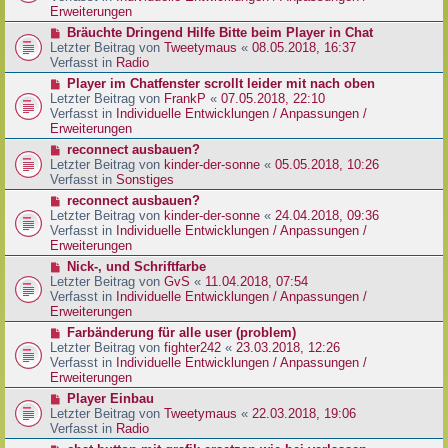
e
e
Erweiterungen
g
i
r
N
Bräuchte Dringend Hilfe Bitte beim Player in Chat
t
B
e
Letzter Beitrag von
Tweetymaus
«
08.05.2018, 16:37
r
e
u
Verfasst in
Radio
a
i
e
g
N
Player im Chatfenster scrollt leider mit nach oben
t
r
e
Letzter Beitrag von
FrankP
«
07.05.2018, 22:10
r
B
u
Verfasst in
Individuelle Entwicklungen / Anpassungen /
a
e
e
Erweiterungen
g
i
r
N
reconnect ausbauen?
t
B
e
Letzter Beitrag von
kinder-der-sonne
«
05.05.2018, 10:26
r
e
u
Verfasst in
Sonstiges
a
i
e
g
N
reconnect ausbauen?
t
r
e
Letzter Beitrag von
kinder-der-sonne
«
24.04.2018, 09:36
r
B
u
Verfasst in
Individuelle Entwicklungen / Anpassungen /
a
e
e
Erweiterungen
g
i
r
N
Nick-, und Schriftfarbe
t
B
e
Letzter Beitrag von
GvS
«
11.04.2018, 07:54
r
e
u
Verfasst in
Individuelle Entwicklungen / Anpassungen /
a
i
e
Erweiterungen
g
t
r
N
Farbänderung für alle user (problem)
r
B
e
Letzter Beitrag von
fighter242
«
23.03.2018, 12:26
a
e
u
Verfasst in
Individuelle Entwicklungen / Anpassungen /
g
i
e
Erweiterungen
t
r
N
Player Einbau
r
B
e
Letzter Beitrag von
Tweetymaus
«
22.03.2018, 19:06
a
e
u
Verfasst in
Radio
g
i
e