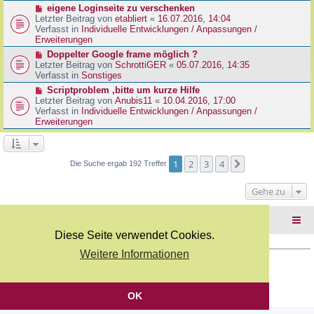
r
N
eigene Loginseite zu verschenken
r
B
e
Letzter Beitrag von
etabliert
«
16.07.2016, 14:04
a
e
u
Verfasst in
Individuelle Entwicklungen / Anpassungen /
g
i
e
Erweiterungen
t
r
N
Doppelter Google frame möglich ?
r
B
e
Letzter Beitrag von
SchrottiGER
«
05.07.2016, 14:35
a
e
u
Verfasst in
Sonstiges
g
i
e
N
Scriptproblem ,bitte um kurze Hilfe
t
r
e
Letzter Beitrag von
Anubis11
«
10.04.2016, 17:00
r
B
u
Verfasst in
Individuelle Entwicklungen / Anpassungen /
a
e
e
Erweiterungen
g
i
r
t
B
r
e
a
i
1
2
3
4
Nächste
Die Suche ergab 192 Treffer
g
t
r
Gehe zu
a
g
Foren-Übersicht
Diese Seite verwendet Cookies.
Weitere Informationen
Copyright Webkicks.de |
Impressum
|
AGB
|
Datenschutz
Powered by
phpBB
® Forum Software © phpBB Limited
Deutsche Übersetzung durch
phpBB.de
OK