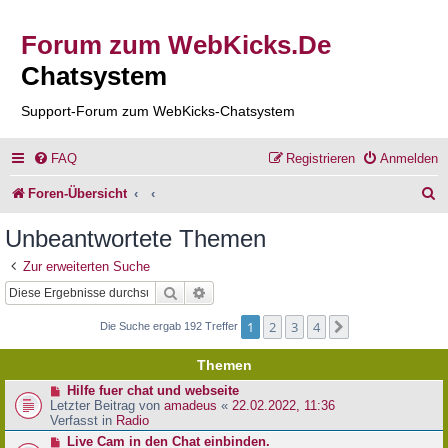
Forum zum WebKicks.De
Chatsystem
Support-Forum zum WebKicks-Chatsystem
FAQ
Registrieren
Anmelden
S
Foren-Übersicht
u
Unbeantwortete Themen
c
Zur erweiterten Suche
h
Suche
Erweiterte Suche
e
1
2
3
4
Nächste
Die Suche ergab 192 Treffer
Themen
N
Hilfe fuer chat und webseite
e
Letzter Beitrag von
amadeus
«
22.02.2022, 11:36
u
Verfasst in
Radio
e
N
Live Cam in den Chat einbinden.