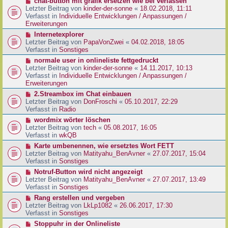
N
chat-button mit grafik ersetzen wie bei verlassen
t
r
e
Letzter Beitrag von
kinder-der-sonne
«
18.02.2018, 11:11
r
B
u
Verfasst in
Individuelle Entwicklungen / Anpassungen /
a
e
e
Erweiterungen
g
i
r
N
Internetexplorer
t
B
e
Letzter Beitrag von
PapaVonZwei
«
04.02.2018, 18:05
r
e
u
Verfasst in
Sonstiges
a
i
e
g
N
normale user in onlineliste fettgedruckt
t
r
e
Letzter Beitrag von
kinder-der-sonne
«
14.11.2017, 10:13
r
B
u
Verfasst in
Individuelle Entwicklungen / Anpassungen /
a
e
e
Erweiterungen
g
i
r
N
2.Streambox im Chat einbauen
t
B
e
Letzter Beitrag von
DonFroschi
«
05.10.2017, 22:29
r
e
u
Verfasst in
Radio
a
i
e
g
N
wordmix wörter löschen
t
r
e
Letzter Beitrag von
tech
«
05.08.2017, 16:05
r
B
u
Verfasst in
wkQB
a
e
e
g
N
Karte umbenennen, wie ersetztes Wort FETT
i
r
e
Letzter Beitrag von
Matityahu_BenAvner
«
27.07.2017, 15:04
t
B
u
Verfasst in
Sonstiges
r
e
e
a
N
Notruf-Button wird nicht angezeigt
i
r
g
e
Letzter Beitrag von
Matityahu_BenAvner
«
27.07.2017, 13:49
t
B
u
Verfasst in
Sonstiges
r
e
e
a
N
Rang erstellen und vergeben
i
r
g
e
Letzter Beitrag von
LkLp1082
«
26.06.2017, 17:30
t
B
u
Verfasst in
Sonstiges
r
e
e
a
N
Stoppuhr in der Onlineliste
i
r