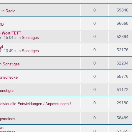
0
59846
» in
Radio
0
56668
QB
s Wort FETT
0
52894
, 15:04 » in
Sonstiges
gt
0
52176
, 13:49 » in
Sonstiges
0
52294
in
Sonstiges
0
55776
nschecke
0
51172
onstiges
0
29180
ndividuelle Entwicklungen / Anpassungen /
0
58489
lgemeines
at
0
57555