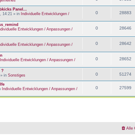
lgemeines
kicks Panel...
0
28883
, 14:21 » in
Individuelle Entwicklungen /
ass_remind
0
28646
ndividuelle Entwicklungen / Anpassungen /
0
28642
ndividuelle Entwicklungen / Anpassungen /
en
0
28652
Individuelle Entwicklungen / Anpassungen /
 ?
0
51274
 » in
Sonstiges
lfe
0
27599
n
Individuelle Entwicklungen / Anpassungen /
Alle