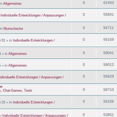
0
61943
in
Allgemeines
0
55841
n
Individuelle Entwicklungen / Anpassungen /
0
56711
 in
Wunschecke
0
56159
:01 » in
Individuelle Entwicklungen /
0
59041
4 » in
Allgemeines
0
58012
5 » in
Allgemeines
0
55629
ndividuelle Entwicklungen / Anpassungen /
en
0
58710
s, Chat-Games, Tools
0
55226
:33 » in
Individuelle Entwicklungen /
0
53851
in
Individuelle Entwicklungen / Anpassungen /