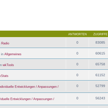
 Suche
ANTWORTEN
ZUGRIFFE
0
83085
n
Radio
0
60615
 in
Allgemeines
0
65758
in
wkTools
0
61152
kStats
0
52799
ndividuelle Entwicklungen / Anpassungen /
0
56243
viduelle Entwicklungen / Anpassungen /