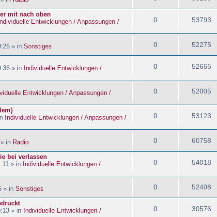
ider mit nach oben
0
53793
Individuelle Entwicklungen / Anpassungen /
0
52275
:26 » in
Sonstiges
0
52665
:36 » in
Individuelle Entwicklungen /
0
52005
ividuelle Entwicklungen / Anpassungen /
blem)
0
53123
in
Individuelle Entwicklungen / Anpassungen /
0
60758
 » in
Radio
ie bei verlassen
0
54018
:11 » in
Individuelle Entwicklungen /
0
52408
5 » in
Sonstiges
edruckt
0
30576
:13 » in
Individuelle Entwicklungen /