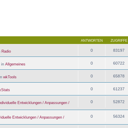
 Suche
ANTWORTEN
ZUGRIFFE
0
83197
n
Radio
0
60722
 in
Allgemeines
0
65878
in
wkTools
0
61237
kStats
0
52872
ndividuelle Entwicklungen / Anpassungen /
0
56324
viduelle Entwicklungen / Anpassungen /