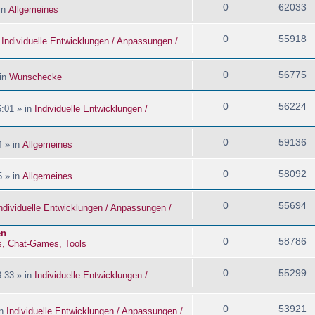
0
62033
in
Allgemeines
0
55918
n
Individuelle Entwicklungen / Anpassungen /
0
56775
 in
Wunschecke
0
56224
:01 » in
Individuelle Entwicklungen /
0
59136
4 » in
Allgemeines
0
58092
5 » in
Allgemeines
0
55694
ndividuelle Entwicklungen / Anpassungen /
en
0
58786
s, Chat-Games, Tools
0
55299
:33 » in
Individuelle Entwicklungen /
0
53921
in
Individuelle Entwicklungen / Anpassungen /