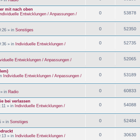
ider mit nach oben
0
53878
Individuelle Entwicklungen / Anpassungen /
0
52350
:26 » in
Sonstiges
0
52735
:36 » in
Individuelle Entwicklungen /
0
52065
ividuelle Entwicklungen / Anpassungen /
blem)
0
53189
in
Individuelle Entwicklungen / Anpassungen /
0
60833
 » in
Radio
ie bei verlassen
0
54088
:11 » in
Individuelle Entwicklungen /
0
52484
5 » in
Sonstiges
edruckt
0
30630
:13 » in
Individuelle Entwicklungen /