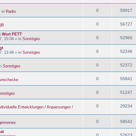
0
59917
» in
Radio
0
56727
QB
s Wort FETT
0
52966
, 15:04 » in
Sonstiges
gt
0
52246
, 13:49 » in
Sonstiges
0
52372
in
Sonstiges
0
55841
nschecke
0
51247
onstiges
0
29234
ndividuelle Entwicklungen / Anpassungen /
0
58542
lgemeines
at
0
57623