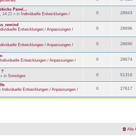
lgemeines
kicks Panel...
0
28943
, 14:21 » in
Individuelle Entwicklungen /
ass_remind
0
28696
ndividuelle Entwicklungen / Anpassungen /
0
28690
ndividuelle Entwicklungen / Anpassungen /
en
0
28674
Individuelle Entwicklungen / Anpassungen /
 ?
0
51316
 » in
Sonstiges
lfe
0
27617
n
Individuelle Entwicklungen / Anpassungen /
Alle