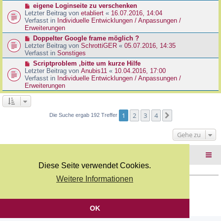
r
N
eigene Loginseite zu verschenken
r
B
e
Letzter Beitrag von
etabliert
«
16.07.2016, 14:04
a
e
u
Verfasst in
Individuelle Entwicklungen / Anpassungen /
g
i
e
Erweiterungen
t
r
N
Doppelter Google frame möglich ?
r
B
e
Letzter Beitrag von
SchrottiGER
«
05.07.2016, 14:35
a
e
u
Verfasst in
Sonstiges
g
i
e
N
Scriptproblem ,bitte um kurze Hilfe
t
r
e
Letzter Beitrag von
Anubis11
«
10.04.2016, 17:00
r
B
u
Verfasst in
Individuelle Entwicklungen / Anpassungen /
a
e
e
Erweiterungen
g
i
r
t
B
r
e
a
i
1
2
3
4
Nächste
Die Suche ergab 192 Treffer
g
t
r
Gehe zu
a
g
Foren-Übersicht
Diese Seite verwendet Cookies.
Weitere Informationen
Copyright Webkicks.de |
Impressum
|
AGB
|
Datenschutz
Powered by
phpBB
® Forum Software © phpBB Limited
Deutsche Übersetzung durch
phpBB.de
OK