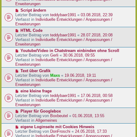
i
e
Erweiterungen
t
r
N
Script ändern
r
B
e
Letzter Beitrag von
teddybaer1991
«
03.08.2018, 22:39
a
e
u
Verfasst in
Individuelle Entwicklungen / Anpassungen /
g
i
e
Erweiterungen
t
r
N
HTML Code
r
B
e
Letzter Beitrag von
teddybaer1991
«
28.07.2018, 20:08
a
e
u
Verfasst in
Individuelle Entwicklungen / Anpassungen /
g
i
e
Erweiterungen
t
r
N
Youtube/Video in Chatstream einbinden ohne Scroll
r
B
e
Letzter Beitrag von
Gerli
«
30.06.2018, 09:55
a
e
u
Verfasst in
Individuelle Entwicklungen / Anpassungen /
g
i
e
Erweiterungen
t
r
N
Text über Grafik
r
B
e
Letzter Beitrag von
Maxs
«
19.06.2018, 19:11
a
e
u
Verfasst in
Individuelle Entwicklungen / Anpassungen /
g
i
e
Erweiterungen
t
r
N
eine kleine frage
r
B
e
Letzter Beitrag von
teddybaer1991
«
17.06.2018, 00:58
a
e
u
Verfasst in
Individuelle Entwicklungen / Anpassungen /
g
i
e
Erweiterungen
t
r
N
Player für Googlebox
r
B
e
Letzter Beitrag von
Boxbeutel
«
01.06.2018, 13:55
a
e
u
Verfasst in
Allgemeines
g
i
e
N
eigene Loginseite mit Cookies Hinweis
t
r
e
Letzter Beitrag von
DonFroschi
«
24.05.2018, 17:33
r
B
u
Verfasst in
Individuelle Entwicklungen / Anpassungen /
a