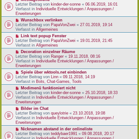
t
r
e
Letzter Beitrag von
kinder-der-sonne
«
06.06.2019, 16:01
r
B
u
Verfasst in
Individuelle Entwicklungen / Anpassungen /
a
e
e
Erweiterungen
g
i
r
N
Wunschbox verlinken
t
B
e
Letzter Beitrag von
PapaVonZwei
«
27.01.2019, 19:14
r
e
u
Verfasst in
Allgemeines
a
i
e
g
N
Link text popup Fenster
t
r
e
Letzter Beitrag von
PapaVonZwei
«
19.01.2019, 21:45
r
B
u
Verfasst in
Allgemeines
a
e
e
g
N
Decoration einzelner Räume
i
r
e
Letzter Beitrag von
Ranger
«
19.11.2018, 08:16
t
B
u
Verfasst in
Individuelle Entwicklungen / Anpassungen /
r
e
e
Erweiterungen
a
i
r
g
N
Spiele über wktools.net einbinden
t
B
e
Letzter Beitrag von
Linn
«
09.11.2018, 14:19
r
e
u
Verfasst in
Bots, Chat-Games, Tools
a
i
e
g
N
Modimenü funktioniert nicht
t
r
e
Letzter Beitrag von
kinder-der-sonne
«
25.10.2018, 18:33
r
B
u
Verfasst in
Individuelle Entwicklungen / Anpassungen /
a
e
e
Erweiterungen
g
i
r
N
Bilder im Chat
t
B
e
Letzter Beitrag von
queylotrie
«
23.10.2018, 19:08
r
e
u
Verfasst in
Individuelle Entwicklungen / Anpassungen /
a
i
e
Erweiterungen
g
t
r
N
Nicknamen abstand in der onlineliste
r
B
e
Letzter Beitrag von
teddybaer1991
«
09.08.2018, 20:17
a
e
u
Verfasst in
Individuelle Entwicklungen / Anpassungen /
g