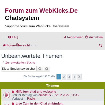
Forum zum WebKicks.De
Chatsystem
Support-Forum zum WebKicks-Chatsystem
FAQ
Registrieren
Anmelden
S
Foren-Übersicht
u
Unbeantwortete Themen
c
Zur erweiterten Suche
h
Suche
Erweiterte Suche
e
1
2
3
4
Nächste
Die Suche ergab 192 Treffer
Themen
N
Hilfe fuer chat und webseite
e
Letzter Beitrag von
amadeus
«
22.02.2022, 11:36
u
Verfasst in
Radio
e
N
Live Cam in den Chat einbinden.