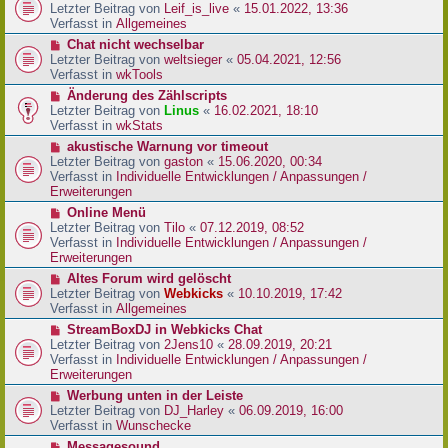
r
e
Letzter Beitrag von
Leif_is_live
«
15.01.2022, 13:36
B
u
Verfasst in
Allgemeines
e
e
N
Chat nicht wechselbar
i
r
e
Letzter Beitrag von
weltsieger
«
05.04.2021, 12:56
t
B
u
Verfasst in
wkTools
r
e
e
a
N
Änderung des Zählscripts
i
r
g
e
Letzter Beitrag von
Linus
«
16.02.2021, 18:10
t
B
u
Verfasst in
wkStats
r
e
e
a
N
akustische Warnung vor timeout
i
r
g
e
Letzter Beitrag von
gaston
«
15.06.2020, 00:34
t
B
u
Verfasst in
Individuelle Entwicklungen / Anpassungen /
r
e
e
Erweiterungen
a
i
r
g
N
Online Menü
t
B
e
Letzter Beitrag von
Tilo
«
07.12.2019, 08:52
r
e
u
Verfasst in
Individuelle Entwicklungen / Anpassungen /
a
i
e
Erweiterungen
g
t
r
N
Altes Forum wird gelöscht
r
B
e
Letzter Beitrag von
Webkicks
«
10.10.2019, 17:42
a
e
u
Verfasst in
Allgemeines
g
i
e
N
StreamBoxDJ in Webkicks Chat
t
r
e
Letzter Beitrag von
2Jens10
«
28.09.2019, 20:21
r
B
u
Verfasst in
Individuelle Entwicklungen / Anpassungen /
a
e
e
Erweiterungen
g
i
r
N
Werbung unten in der Leiste
t
B
e
Letzter Beitrag von
DJ_Harley
«
06.09.2019, 16:00
r
e
u
Verfasst in
Wunschecke
a
i
e
g
N
Messagesound