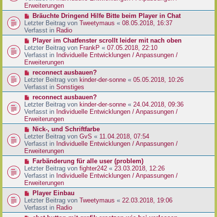
e
e
Erweiterungen
g
i
r
N
Bräuchte Dringend Hilfe Bitte beim Player in Chat
t
B
e
Letzter Beitrag von
Tweetymaus
«
08.05.2018, 16:37
r
e
u
Verfasst in
Radio
a
i
e
g
N
Player im Chatfenster scrollt leider mit nach oben
t
r
e
Letzter Beitrag von
FrankP
«
07.05.2018, 22:10
r
B
u
Verfasst in
Individuelle Entwicklungen / Anpassungen /
a
e
e
Erweiterungen
g
i
r
N
reconnect ausbauen?
t
B
e
Letzter Beitrag von
kinder-der-sonne
«
05.05.2018, 10:26
r
e
u
Verfasst in
Sonstiges
a
i
e
g
N
reconnect ausbauen?
t
r
e
Letzter Beitrag von
kinder-der-sonne
«
24.04.2018, 09:36
r
B
u
Verfasst in
Individuelle Entwicklungen / Anpassungen /
a
e
e
Erweiterungen
g
i
r
N
Nick-, und Schriftfarbe
t
B
e
Letzter Beitrag von
GvS
«
11.04.2018, 07:54
r
e
u
Verfasst in
Individuelle Entwicklungen / Anpassungen /
a
i
e
Erweiterungen
g
t
r
N
Farbänderung für alle user (problem)
r
B
e
Letzter Beitrag von
fighter242
«
23.03.2018, 12:26
a
e
u
Verfasst in
Individuelle Entwicklungen / Anpassungen /
g
i
e
Erweiterungen
t
r
N
Player Einbau
r
B
e
Letzter Beitrag von
Tweetymaus
«
22.03.2018, 19:06
a
e
u
Verfasst in
Radio
g
i
e