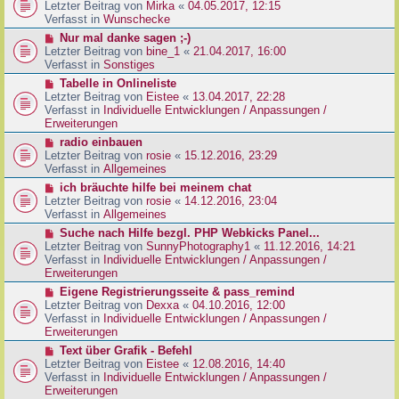
g
e
Letzter Beitrag von
Mirka
«
04.05.2017, 12:15
t
B
u
Verfasst in
Wunschecke
r
e
e
a
N
Nur mal danke sagen ;-)
i
r
g
e
Letzter Beitrag von
bine_1
«
21.04.2017, 16:00
t
B
u
Verfasst in
Sonstiges
r
e
e
a
N
Tabelle in Onlineliste
i
r
g
e
Letzter Beitrag von
Eistee
«
13.04.2017, 22:28
t
B
u
Verfasst in
Individuelle Entwicklungen / Anpassungen /
r
e
e
Erweiterungen
a
i
r
g
N
radio einbauen
t
B
e
Letzter Beitrag von
rosie
«
15.12.2016, 23:29
r
e
u
Verfasst in
Allgemeines
a
i
e
g
N
ich bräuchte hilfe bei meinem chat
t
r
e
Letzter Beitrag von
rosie
«
14.12.2016, 23:04
r
B
u
Verfasst in
Allgemeines
a
e
e
g
N
Suche nach Hilfe bezgl. PHP Webkicks Panel...
i
r
e
Letzter Beitrag von
SunnyPhotography1
«
11.12.2016, 14:21
t
B
u
Verfasst in
Individuelle Entwicklungen / Anpassungen /
r
e
e
Erweiterungen
a
i
r
g
N
Eigene Registrierungsseite & pass_remind
t
B
e
Letzter Beitrag von
Dexxa
«
04.10.2016, 12:00
r
e
u
Verfasst in
Individuelle Entwicklungen / Anpassungen /
a
i
e
Erweiterungen
g
t
r
N
Text über Grafik - Befehl
r
B
e
Letzter Beitrag von
Eistee
«
12.08.2016, 14:40
a
e
u
Verfasst in
Individuelle Entwicklungen / Anpassungen /
g
i
e
Erweiterungen
t