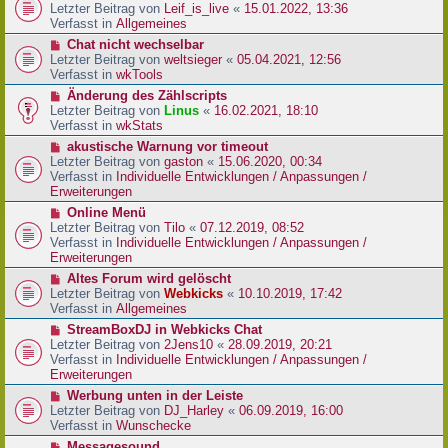
r
e
Letzter Beitrag von
Leif_is_live
«
15.01.2022, 13:36
B
u
Verfasst in
Allgemeines
e
e
N
Chat nicht wechselbar
i
r
e
Letzter Beitrag von
weltsieger
«
05.04.2021, 12:56
t
B
u
Verfasst in
wkTools
r
e
e
a
N
Änderung des Zählscripts
i
r
g
e
Letzter Beitrag von
Linus
«
16.02.2021, 18:10
t
B
u
Verfasst in
wkStats
r
e
e
a
N
akustische Warnung vor timeout
i
r
g
e
Letzter Beitrag von
gaston
«
15.06.2020, 00:34
t
B
u
Verfasst in
Individuelle Entwicklungen / Anpassungen /
r
e
e
Erweiterungen
a
i
r
g
N
Online Menü
t
B
e
Letzter Beitrag von
Tilo
«
07.12.2019, 08:52
r
e
u
Verfasst in
Individuelle Entwicklungen / Anpassungen /
a
i
e
Erweiterungen
g
t
r
N
Altes Forum wird gelöscht
r
B
e
Letzter Beitrag von
Webkicks
«
10.10.2019, 17:42
a
e
u
Verfasst in
Allgemeines
g
i
e
N
StreamBoxDJ in Webkicks Chat
t
r
e
Letzter Beitrag von
2Jens10
«
28.09.2019, 20:21
r
B
u
Verfasst in
Individuelle Entwicklungen / Anpassungen /
a
e
e
Erweiterungen
g
i
r
N
Werbung unten in der Leiste
t
B
e
Letzter Beitrag von
DJ_Harley
«
06.09.2019, 16:00
r
e
u
Verfasst in
Wunschecke
a
i
e
g
N
Messagesound