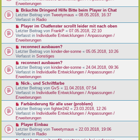
e
e
Erweiterungen
g
i
r
N
Bräuchte Dringend Hilfe Bitte beim Player in Chat
t
B
e
Letzter Beitrag von
Tweetymaus
«
08.05.2018, 16:37
r
e
u
Verfasst in
Radio
a
i
e
g
N
Player im Chatfenster scrollt leider mit nach oben
t
r
e
Letzter Beitrag von
FrankP
«
07.05.2018, 22:10
r
B
u
Verfasst in
Individuelle Entwicklungen / Anpassungen /
a
e
e
Erweiterungen
g
i
r
N
reconnect ausbauen?
t
B
e
Letzter Beitrag von
kinder-der-sonne
«
05.05.2018, 10:26
r
e
u
Verfasst in
Sonstiges
a
i
e
g
N
reconnect ausbauen?
t
r
e
Letzter Beitrag von
kinder-der-sonne
«
24.04.2018, 09:36
r
B
u
Verfasst in
Individuelle Entwicklungen / Anpassungen /
a
e
e
Erweiterungen
g
i
r
N
Nick-, und Schriftfarbe
t
B
e
Letzter Beitrag von
GvS
«
11.04.2018, 07:54
r
e
u
Verfasst in
Individuelle Entwicklungen / Anpassungen /
a
i
e
Erweiterungen
g
t
r
N
Farbänderung für alle user (problem)
r
B
e
Letzter Beitrag von
fighter242
«
23.03.2018, 12:26
a
e
u
Verfasst in
Individuelle Entwicklungen / Anpassungen /
g
i
e
Erweiterungen
t
r
N
Player Einbau
r
B
e
Letzter Beitrag von
Tweetymaus
«
22.03.2018, 19:06
a
e
u
Verfasst in
Radio
g
i
e