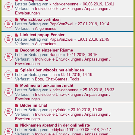
t
r
e
Letzter Beitrag von
kinder-der-sonne
«
06.06.2019, 16:01
r
B
u
Verfasst in
Individuelle Entwicklungen / Anpassungen /
a
e
e
Erweiterungen
g
i
r
N
Wunschbox verlinken
t
B
e
Letzter Beitrag von
PapaVonZwei
«
27.01.2019, 19:14
r
e
u
Verfasst in
Allgemeines
a
i
e
g
N
Link text popup Fenster
t
r
e
Letzter Beitrag von
PapaVonZwei
«
19.01.2019, 21:45
r
B
u
Verfasst in
Allgemeines
a
e
e
g
N
Decoration einzelner Räume
i
r
e
Letzter Beitrag von
Ranger
«
19.11.2018, 08:16
t
B
u
Verfasst in
Individuelle Entwicklungen / Anpassungen /
r
e
e
Erweiterungen
a
i
r
g
N
Spiele über wktools.net einbinden
t
B
e
Letzter Beitrag von
Linn
«
09.11.2018, 14:19
r
e
u
Verfasst in
Bots, Chat-Games, Tools
a
i
e
g
N
Modimenü funktioniert nicht
t
r
e
Letzter Beitrag von
kinder-der-sonne
«
25.10.2018, 18:33
r
B
u
Verfasst in
Individuelle Entwicklungen / Anpassungen /
a
e
e
Erweiterungen
g
i
r
N
Bilder im Chat
t
B
e
Letzter Beitrag von
queylotrie
«
23.10.2018, 19:08
r
e
u
Verfasst in
Individuelle Entwicklungen / Anpassungen /
a
i
e
Erweiterungen
g
t
r
N
Nicknamen abstand in der onlineliste
r
B
e
Letzter Beitrag von
teddybaer1991
«
09.08.2018, 20:17
a
e
u
Verfasst in
Individuelle Entwicklungen / Anpassungen /
g