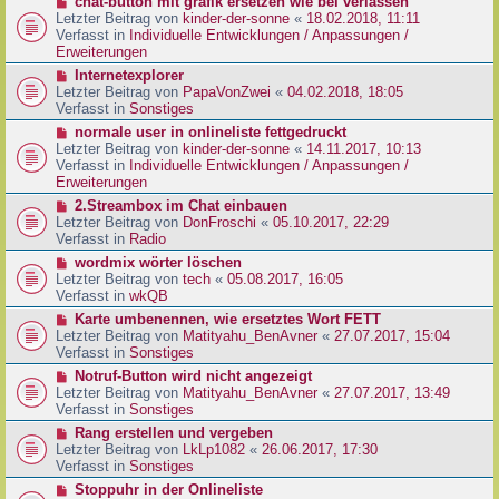
N
chat-button mit grafik ersetzen wie bei verlassen
t
r
e
Letzter Beitrag von
kinder-der-sonne
«
18.02.2018, 11:11
r
B
u
Verfasst in
Individuelle Entwicklungen / Anpassungen /
a
e
e
Erweiterungen
g
i
r
N
Internetexplorer
t
B
e
Letzter Beitrag von
PapaVonZwei
«
04.02.2018, 18:05
r
e
u
Verfasst in
Sonstiges
a
i
e
g
N
normale user in onlineliste fettgedruckt
t
r
e
Letzter Beitrag von
kinder-der-sonne
«
14.11.2017, 10:13
r
B
u
Verfasst in
Individuelle Entwicklungen / Anpassungen /
a
e
e
Erweiterungen
g
i
r
N
2.Streambox im Chat einbauen
t
B
e
Letzter Beitrag von
DonFroschi
«
05.10.2017, 22:29
r
e
u
Verfasst in
Radio
a
i
e
g
N
wordmix wörter löschen
t
r
e
Letzter Beitrag von
tech
«
05.08.2017, 16:05
r
B
u
Verfasst in
wkQB
a
e
e
g
N
Karte umbenennen, wie ersetztes Wort FETT
i
r
e
Letzter Beitrag von
Matityahu_BenAvner
«
27.07.2017, 15:04
t
B
u
Verfasst in
Sonstiges
r
e
e
a
N
Notruf-Button wird nicht angezeigt
i
r
g
e
Letzter Beitrag von
Matityahu_BenAvner
«
27.07.2017, 13:49
t
B
u
Verfasst in
Sonstiges
r
e
e
a
N
Rang erstellen und vergeben
i
r
g
e
Letzter Beitrag von
LkLp1082
«
26.06.2017, 17:30
t
B
u
Verfasst in
Sonstiges
r
e
e
a
N
Stoppuhr in der Onlineliste
i
r