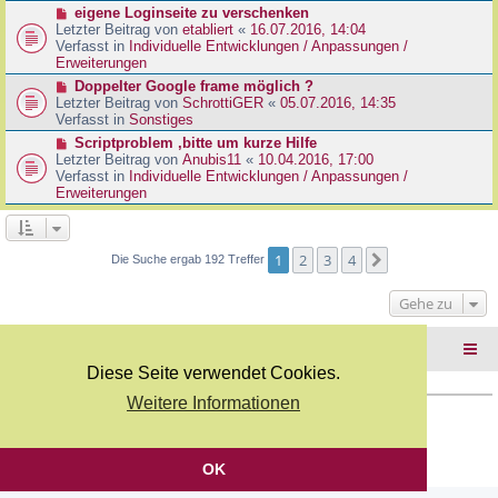
r
N
eigene Loginseite zu verschenken
r
B
e
Letzter Beitrag von
etabliert
«
16.07.2016, 14:04
a
e
u
Verfasst in
Individuelle Entwicklungen / Anpassungen /
g
i
e
Erweiterungen
t
r
N
Doppelter Google frame möglich ?
r
B
e
Letzter Beitrag von
SchrottiGER
«
05.07.2016, 14:35
a
e
u
Verfasst in
Sonstiges
g
i
e
N
Scriptproblem ,bitte um kurze Hilfe
t
r
e
Letzter Beitrag von
Anubis11
«
10.04.2016, 17:00
r
B
u
Verfasst in
Individuelle Entwicklungen / Anpassungen /
a
e
e
Erweiterungen
g
i
r
t
B
r
e
a
i
1
2
3
4
Nächste
Die Suche ergab 192 Treffer
g
t
r
Gehe zu
a
g
Foren-Übersicht
Diese Seite verwendet Cookies.
Weitere Informationen
Copyright Webkicks.de |
Impressum
|
AGB
|
Datenschutz
Powered by
phpBB
® Forum Software © phpBB Limited
Deutsche Übersetzung durch
phpBB.de
OK