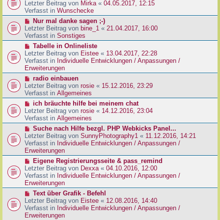
g
e
Letzter Beitrag von
Mirka
«
04.05.2017, 12:15
t
B
u
Verfasst in
Wunschecke
r
e
e
a
N
Nur mal danke sagen ;-)
i
r
g
e
Letzter Beitrag von
bine_1
«
21.04.2017, 16:00
t
B
u
Verfasst in
Sonstiges
r
e
e
a
N
Tabelle in Onlineliste
i
r
g
e
Letzter Beitrag von
Eistee
«
13.04.2017, 22:28
t
B
u
Verfasst in
Individuelle Entwicklungen / Anpassungen /
r
e
e
Erweiterungen
a
i
r
g
N
radio einbauen
t
B
e
Letzter Beitrag von
rosie
«
15.12.2016, 23:29
r
e
u
Verfasst in
Allgemeines
a
i
e
g
N
ich bräuchte hilfe bei meinem chat
t
r
e
Letzter Beitrag von
rosie
«
14.12.2016, 23:04
r
B
u
Verfasst in
Allgemeines
a
e
e
g
N
Suche nach Hilfe bezgl. PHP Webkicks Panel...
i
r
e
Letzter Beitrag von
SunnyPhotography1
«
11.12.2016, 14:21
t
B
u
Verfasst in
Individuelle Entwicklungen / Anpassungen /
r
e
e
Erweiterungen
a
i
r
g
N
Eigene Registrierungsseite & pass_remind
t
B
e
Letzter Beitrag von
Dexxa
«
04.10.2016, 12:00
r
e
u
Verfasst in
Individuelle Entwicklungen / Anpassungen /
a
i
e
Erweiterungen
g
t
r
N
Text über Grafik - Befehl
r
B
e
Letzter Beitrag von
Eistee
«
12.08.2016, 14:40
a
e
u
Verfasst in
Individuelle Entwicklungen / Anpassungen /
g
i
e
Erweiterungen
t