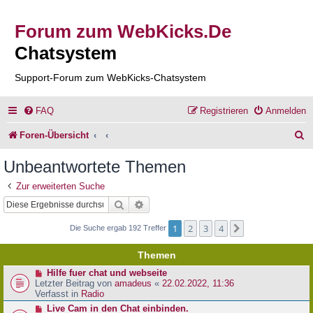
Forum zum WebKicks.De
Chatsystem
Support-Forum zum WebKicks-Chatsystem
FAQ
Registrieren
Anmelden
S
Foren-Übersicht
u
Unbeantwortete Themen
c
Zur erweiterten Suche
h
Suche
Erweiterte Suche
e
1
2
3
4
Nächste
Die Suche ergab 192 Treffer
Themen
N
Hilfe fuer chat und webseite
e
Letzter Beitrag von
amadeus
«
22.02.2022, 11:36
u
Verfasst in
Radio
e
N
Live Cam in den Chat einbinden.