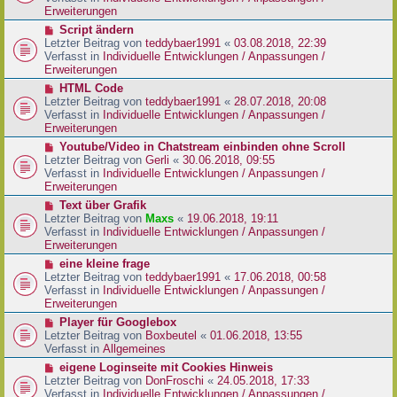
i
e
Erweiterungen
t
r
N
Script ändern
r
B
e
Letzter Beitrag von
teddybaer1991
«
03.08.2018, 22:39
a
e
u
Verfasst in
Individuelle Entwicklungen / Anpassungen /
g
i
e
Erweiterungen
t
r
N
HTML Code
r
B
e
Letzter Beitrag von
teddybaer1991
«
28.07.2018, 20:08
a
e
u
Verfasst in
Individuelle Entwicklungen / Anpassungen /
g
i
e
Erweiterungen
t
r
N
Youtube/Video in Chatstream einbinden ohne Scroll
r
B
e
Letzter Beitrag von
Gerli
«
30.06.2018, 09:55
a
e
u
Verfasst in
Individuelle Entwicklungen / Anpassungen /
g
i
e
Erweiterungen
t
r
N
Text über Grafik
r
B
e
Letzter Beitrag von
Maxs
«
19.06.2018, 19:11
a
e
u
Verfasst in
Individuelle Entwicklungen / Anpassungen /
g
i
e
Erweiterungen
t
r
N
eine kleine frage
r
B
e
Letzter Beitrag von
teddybaer1991
«
17.06.2018, 00:58
a
e
u
Verfasst in
Individuelle Entwicklungen / Anpassungen /
g
i
e
Erweiterungen
t
r
N
Player für Googlebox
r
B
e
Letzter Beitrag von
Boxbeutel
«
01.06.2018, 13:55
a
e
u
Verfasst in
Allgemeines
g
i
e
N
eigene Loginseite mit Cookies Hinweis
t
r
e
Letzter Beitrag von
DonFroschi
«
24.05.2018, 17:33
r
B
u
Verfasst in
Individuelle Entwicklungen / Anpassungen /
a