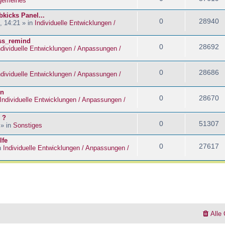
lgemeines
kicks Panel...
0
28940
, 14:21 » in
Individuelle Entwicklungen /
ass_remind
0
28692
ndividuelle Entwicklungen / Anpassungen /
0
28686
ndividuelle Entwicklungen / Anpassungen /
en
0
28670
Individuelle Entwicklungen / Anpassungen /
 ?
0
51307
 » in
Sonstiges
lfe
0
27617
n
Individuelle Entwicklungen / Anpassungen /
Alle