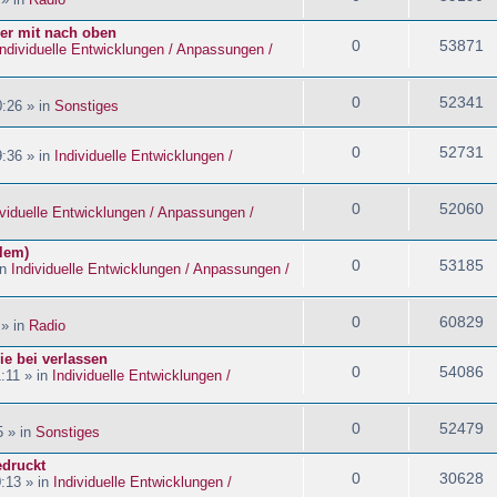
ider mit nach oben
0
53871
Individuelle Entwicklungen / Anpassungen /
0
52341
:26 » in
Sonstiges
0
52731
:36 » in
Individuelle Entwicklungen /
0
52060
ividuelle Entwicklungen / Anpassungen /
blem)
0
53185
in
Individuelle Entwicklungen / Anpassungen /
0
60829
 » in
Radio
ie bei verlassen
0
54086
:11 » in
Individuelle Entwicklungen /
0
52479
5 » in
Sonstiges
edruckt
0
30628
:13 » in
Individuelle Entwicklungen /