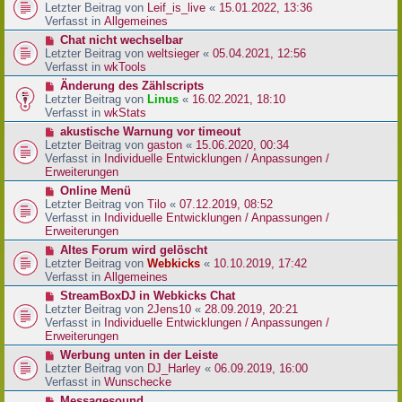
r
e
Letzter Beitrag von
Leif_is_live
«
15.01.2022, 13:36
B
u
Verfasst in
Allgemeines
e
e
N
Chat nicht wechselbar
i
r
e
Letzter Beitrag von
weltsieger
«
05.04.2021, 12:56
t
B
u
Verfasst in
wkTools
r
e
e
a
N
Änderung des Zählscripts
i
r
g
e
Letzter Beitrag von
Linus
«
16.02.2021, 18:10
t
B
u
Verfasst in
wkStats
r
e
e
a
N
akustische Warnung vor timeout
i
r
g
e
Letzter Beitrag von
gaston
«
15.06.2020, 00:34
t
B
u
Verfasst in
Individuelle Entwicklungen / Anpassungen /
r
e
e
Erweiterungen
a
i
r
g
N
Online Menü
t
B
e
Letzter Beitrag von
Tilo
«
07.12.2019, 08:52
r
e
u
Verfasst in
Individuelle Entwicklungen / Anpassungen /
a
i
e
Erweiterungen
g
t
r
N
Altes Forum wird gelöscht
r
B
e
Letzter Beitrag von
Webkicks
«
10.10.2019, 17:42
a
e
u
Verfasst in
Allgemeines
g
i
e
N
StreamBoxDJ in Webkicks Chat
t
r
e
Letzter Beitrag von
2Jens10
«
28.09.2019, 20:21
r
B
u
Verfasst in
Individuelle Entwicklungen / Anpassungen /
a
e
e
Erweiterungen
g
i
r
N
Werbung unten in der Leiste
t
B
e
Letzter Beitrag von
DJ_Harley
«
06.09.2019, 16:00
r
e
u
Verfasst in
Wunschecke
a
i
e
g
N
Messagesound