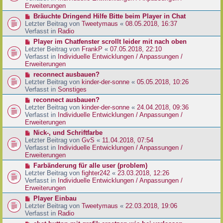
e
e
Erweiterungen
g
i
r
N
Bräuchte Dringend Hilfe Bitte beim Player in Chat
t
B
e
Letzter Beitrag von
Tweetymaus
«
08.05.2018, 16:37
r
e
u
Verfasst in
Radio
a
i
e
g
N
Player im Chatfenster scrollt leider mit nach oben
t
r
e
Letzter Beitrag von
FrankP
«
07.05.2018, 22:10
r
B
u
Verfasst in
Individuelle Entwicklungen / Anpassungen /
a
e
e
Erweiterungen
g
i
r
N
reconnect ausbauen?
t
B
e
Letzter Beitrag von
kinder-der-sonne
«
05.05.2018, 10:26
r
e
u
Verfasst in
Sonstiges
a
i
e
g
N
reconnect ausbauen?
t
r
e
Letzter Beitrag von
kinder-der-sonne
«
24.04.2018, 09:36
r
B
u
Verfasst in
Individuelle Entwicklungen / Anpassungen /
a
e
e
Erweiterungen
g
i
r
N
Nick-, und Schriftfarbe
t
B
e
Letzter Beitrag von
GvS
«
11.04.2018, 07:54
r
e
u
Verfasst in
Individuelle Entwicklungen / Anpassungen /
a
i
e
Erweiterungen
g
t
r
N
Farbänderung für alle user (problem)
r
B
e
Letzter Beitrag von
fighter242
«
23.03.2018, 12:26
a
e
u
Verfasst in
Individuelle Entwicklungen / Anpassungen /
g
i
e
Erweiterungen
t
r
N
Player Einbau
r
B
e
Letzter Beitrag von
Tweetymaus
«
22.03.2018, 19:06
a
e
u
Verfasst in
Radio
g
i
e