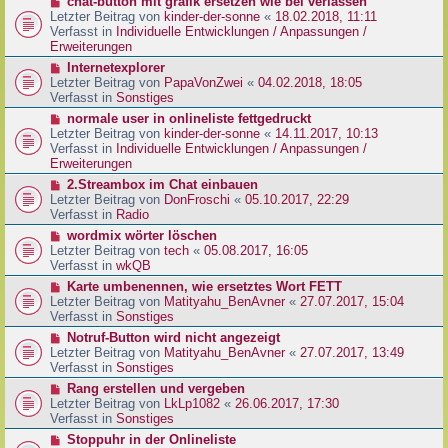
N
chat-button mit grafik ersetzen wie bei verlassen
t
r
e
Letzter Beitrag von
kinder-der-sonne
«
18.02.2018, 11:11
r
B
u
Verfasst in
Individuelle Entwicklungen / Anpassungen /
a
e
e
Erweiterungen
g
i
r
N
Internetexplorer
t
B
e
Letzter Beitrag von
PapaVonZwei
«
04.02.2018, 18:05
r
e
u
Verfasst in
Sonstiges
a
i
e
g
N
normale user in onlineliste fettgedruckt
t
r
e
Letzter Beitrag von
kinder-der-sonne
«
14.11.2017, 10:13
r
B
u
Verfasst in
Individuelle Entwicklungen / Anpassungen /
a
e
e
Erweiterungen
g
i
r
N
2.Streambox im Chat einbauen
t
B
e
Letzter Beitrag von
DonFroschi
«
05.10.2017, 22:29
r
e
u
Verfasst in
Radio
a
i
e
g
N
wordmix wörter löschen
t
r
e
Letzter Beitrag von
tech
«
05.08.2017, 16:05
r
B
u
Verfasst in
wkQB
a
e
e
g
N
Karte umbenennen, wie ersetztes Wort FETT
i
r
e
Letzter Beitrag von
Matityahu_BenAvner
«
27.07.2017, 15:04
t
B
u
Verfasst in
Sonstiges
r
e
e
a
N
Notruf-Button wird nicht angezeigt
i
r
g
e
Letzter Beitrag von
Matityahu_BenAvner
«
27.07.2017, 13:49
t
B
u
Verfasst in
Sonstiges
r
e
e
a
N
Rang erstellen und vergeben
i
r
g
e
Letzter Beitrag von
LkLp1082
«
26.06.2017, 17:30
t
B
u
Verfasst in
Sonstiges
r
e
e
a
N
Stoppuhr in der Onlineliste
i
r