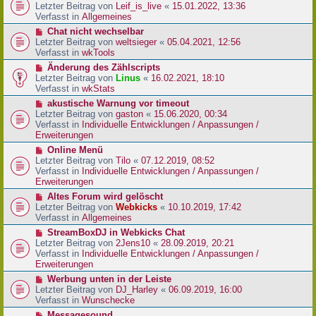
r
e
Letzter Beitrag von
Leif_is_live
«
15.01.2022, 13:36
B
u
Verfasst in
Allgemeines
e
e
N
Chat nicht wechselbar
i
r
e
Letzter Beitrag von
weltsieger
«
05.04.2021, 12:56
t
B
u
Verfasst in
wkTools
r
e
e
a
N
Änderung des Zählscripts
i
r
g
e
Letzter Beitrag von
Linus
«
16.02.2021, 18:10
t
B
u
Verfasst in
wkStats
r
e
e
a
N
akustische Warnung vor timeout
i
r
g
e
Letzter Beitrag von
gaston
«
15.06.2020, 00:34
t
B
u
Verfasst in
Individuelle Entwicklungen / Anpassungen /
r
e
e
Erweiterungen
a
i
r
g
N
Online Menü
t
B
e
Letzter Beitrag von
Tilo
«
07.12.2019, 08:52
r
e
u
Verfasst in
Individuelle Entwicklungen / Anpassungen /
a
i
e
Erweiterungen
g
t
r
N
Altes Forum wird gelöscht
r
B
e
Letzter Beitrag von
Webkicks
«
10.10.2019, 17:42
a
e
u
Verfasst in
Allgemeines
g
i
e
N
StreamBoxDJ in Webkicks Chat
t
r
e
Letzter Beitrag von
2Jens10
«
28.09.2019, 20:21
r
B
u
Verfasst in
Individuelle Entwicklungen / Anpassungen /
a
e
e
Erweiterungen
g
i
r
N
Werbung unten in der Leiste
t
B
e
Letzter Beitrag von
DJ_Harley
«
06.09.2019, 16:00
r
e
u
Verfasst in
Wunschecke
a
i
e
g
N
Messagesound