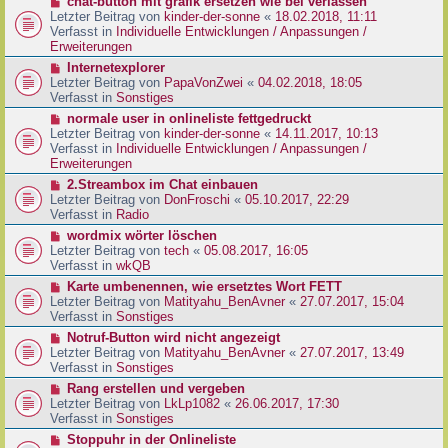
N
chat-button mit grafik ersetzen wie bei verlassen
t
r
e
Letzter Beitrag von
kinder-der-sonne
«
18.02.2018, 11:11
r
B
u
Verfasst in
Individuelle Entwicklungen / Anpassungen /
a
e
e
Erweiterungen
g
i
r
N
Internetexplorer
t
B
e
Letzter Beitrag von
PapaVonZwei
«
04.02.2018, 18:05
r
e
u
Verfasst in
Sonstiges
a
i
e
g
N
normale user in onlineliste fettgedruckt
t
r
e
Letzter Beitrag von
kinder-der-sonne
«
14.11.2017, 10:13
r
B
u
Verfasst in
Individuelle Entwicklungen / Anpassungen /
a
e
e
Erweiterungen
g
i
r
N
2.Streambox im Chat einbauen
t
B
e
Letzter Beitrag von
DonFroschi
«
05.10.2017, 22:29
r
e
u
Verfasst in
Radio
a
i
e
g
N
wordmix wörter löschen
t
r
e
Letzter Beitrag von
tech
«
05.08.2017, 16:05
r
B
u
Verfasst in
wkQB
a
e
e
g
N
Karte umbenennen, wie ersetztes Wort FETT
i
r
e
Letzter Beitrag von
Matityahu_BenAvner
«
27.07.2017, 15:04
t
B
u
Verfasst in
Sonstiges
r
e
e
a
N
Notruf-Button wird nicht angezeigt
i
r
g
e
Letzter Beitrag von
Matityahu_BenAvner
«
27.07.2017, 13:49
t
B
u
Verfasst in
Sonstiges
r
e
e
a
N
Rang erstellen und vergeben
i
r
g
e
Letzter Beitrag von
LkLp1082
«
26.06.2017, 17:30
t
B
u
Verfasst in
Sonstiges
r
e
e
a
N
Stoppuhr in der Onlineliste
i
r