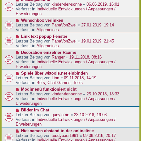
t
r
e
Letzter Beitrag von
kinder-der-sonne
«
06.06.2019, 16:01
r
B
u
Verfasst in
Individuelle Entwicklungen / Anpassungen /
a
e
e
Erweiterungen
g
i
r
N
Wunschbox verlinken
t
B
e
Letzter Beitrag von
PapaVonZwei
«
27.01.2019, 19:14
r
e
u
Verfasst in
Allgemeines
a
i
e
g
N
Link text popup Fenster
t
r
e
Letzter Beitrag von
PapaVonZwei
«
19.01.2019, 21:45
r
B
u
Verfasst in
Allgemeines
a
e
e
g
N
Decoration einzelner Räume
i
r
e
Letzter Beitrag von
Ranger
«
19.11.2018, 08:16
t
B
u
Verfasst in
Individuelle Entwicklungen / Anpassungen /
r
e
e
Erweiterungen
a
i
r
g
N
Spiele über wktools.net einbinden
t
B
e
Letzter Beitrag von
Linn
«
09.11.2018, 14:19
r
e
u
Verfasst in
Bots, Chat-Games, Tools
a
i
e
g
N
Modimenü funktioniert nicht
t
r
e
Letzter Beitrag von
kinder-der-sonne
«
25.10.2018, 18:33
r
B
u
Verfasst in
Individuelle Entwicklungen / Anpassungen /
a
e
e
Erweiterungen
g
i
r
N
Bilder im Chat
t
B
e
Letzter Beitrag von
queylotrie
«
23.10.2018, 19:08
r
e
u
Verfasst in
Individuelle Entwicklungen / Anpassungen /
a
i
e
Erweiterungen
g
t
r
N
Nicknamen abstand in der onlineliste
r
B
e
Letzter Beitrag von
teddybaer1991
«
09.08.2018, 20:17
a
e
u
Verfasst in
Individuelle Entwicklungen / Anpassungen /
g