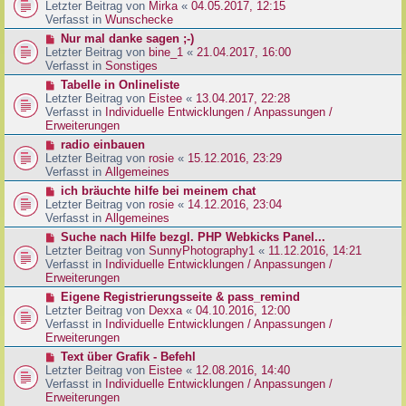
g
e
Letzter Beitrag von
Mirka
«
04.05.2017, 12:15
t
B
u
Verfasst in
Wunschecke
r
e
e
a
N
Nur mal danke sagen ;-)
i
r
g
e
Letzter Beitrag von
bine_1
«
21.04.2017, 16:00
t
B
u
Verfasst in
Sonstiges
r
e
e
a
N
Tabelle in Onlineliste
i
r
g
e
Letzter Beitrag von
Eistee
«
13.04.2017, 22:28
t
B
u
Verfasst in
Individuelle Entwicklungen / Anpassungen /
r
e
e
Erweiterungen
a
i
r
g
N
radio einbauen
t
B
e
Letzter Beitrag von
rosie
«
15.12.2016, 23:29
r
e
u
Verfasst in
Allgemeines
a
i
e
g
N
ich bräuchte hilfe bei meinem chat
t
r
e
Letzter Beitrag von
rosie
«
14.12.2016, 23:04
r
B
u
Verfasst in
Allgemeines
a
e
e
g
N
Suche nach Hilfe bezgl. PHP Webkicks Panel...
i
r
e
Letzter Beitrag von
SunnyPhotography1
«
11.12.2016, 14:21
t
B
u
Verfasst in
Individuelle Entwicklungen / Anpassungen /
r
e
e
Erweiterungen
a
i
r
g
N
Eigene Registrierungsseite & pass_remind
t
B
e
Letzter Beitrag von
Dexxa
«
04.10.2016, 12:00
r
e
u
Verfasst in
Individuelle Entwicklungen / Anpassungen /
a
i
e
Erweiterungen
g
t
r
N
Text über Grafik - Befehl
r
B
e
Letzter Beitrag von
Eistee
«
12.08.2016, 14:40
a
e
u
Verfasst in
Individuelle Entwicklungen / Anpassungen /
g
i
e
Erweiterungen
t