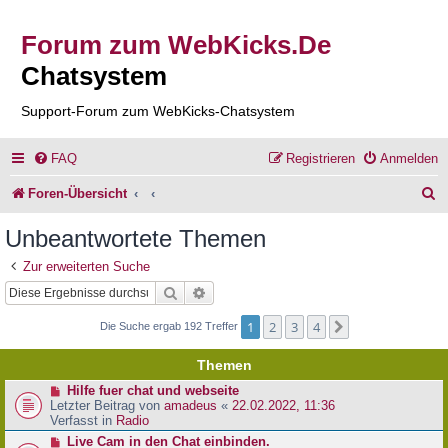
Forum zum WebKicks.De
Chatsystem
Support-Forum zum WebKicks-Chatsystem
FAQ
Registrieren
Anmelden
S
Foren-Übersicht
u
Unbeantwortete Themen
c
Zur erweiterten Suche
h
Suche
Erweiterte Suche
e
1
2
3
4
Nächste
Die Suche ergab 192 Treffer
Themen
N
Hilfe fuer chat und webseite
e
Letzter Beitrag von
amadeus
«
22.02.2022, 11:36
u
Verfasst in
Radio
e
N
Live Cam in den Chat einbinden.