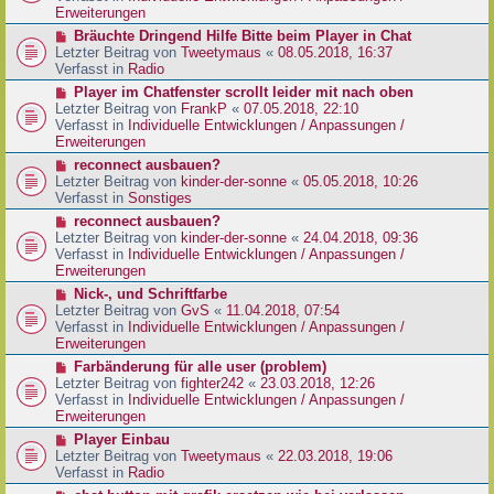
e
e
Erweiterungen
g
i
r
N
Bräuchte Dringend Hilfe Bitte beim Player in Chat
t
B
e
Letzter Beitrag von
Tweetymaus
«
08.05.2018, 16:37
r
e
u
Verfasst in
Radio
a
i
e
g
N
Player im Chatfenster scrollt leider mit nach oben
t
r
e
Letzter Beitrag von
FrankP
«
07.05.2018, 22:10
r
B
u
Verfasst in
Individuelle Entwicklungen / Anpassungen /
a
e
e
Erweiterungen
g
i
r
N
reconnect ausbauen?
t
B
e
Letzter Beitrag von
kinder-der-sonne
«
05.05.2018, 10:26
r
e
u
Verfasst in
Sonstiges
a
i
e
g
N
reconnect ausbauen?
t
r
e
Letzter Beitrag von
kinder-der-sonne
«
24.04.2018, 09:36
r
B
u
Verfasst in
Individuelle Entwicklungen / Anpassungen /
a
e
e
Erweiterungen
g
i
r
N
Nick-, und Schriftfarbe
t
B
e
Letzter Beitrag von
GvS
«
11.04.2018, 07:54
r
e
u
Verfasst in
Individuelle Entwicklungen / Anpassungen /
a
i
e
Erweiterungen
g
t
r
N
Farbänderung für alle user (problem)
r
B
e
Letzter Beitrag von
fighter242
«
23.03.2018, 12:26
a
e
u
Verfasst in
Individuelle Entwicklungen / Anpassungen /
g
i
e
Erweiterungen
t
r
N
Player Einbau
r
B
e
Letzter Beitrag von
Tweetymaus
«
22.03.2018, 19:06
a
e
u
Verfasst in
Radio
g
i
e