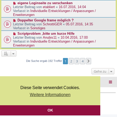
r
N
eigene Loginseite zu verschenken
r
B
e
Letzter Beitrag von
etabliert
«
16.07.2016, 14:04
a
e
u
Verfasst in
Individuelle Entwicklungen / Anpassungen /
g
i
e
Erweiterungen
t
r
N
Doppelter Google frame möglich ?
r
B
e
Letzter Beitrag von
SchrottiGER
«
05.07.2016, 14:35
a
e
u
Verfasst in
Sonstiges
g
i
e
N
Scriptproblem ,bitte um kurze Hilfe
t
r
e
Letzter Beitrag von
Anubis11
«
10.04.2016, 17:00
r
B
u
Verfasst in
Individuelle Entwicklungen / Anpassungen /
a
e
e
Erweiterungen
g
i
r
t
B
r
e
a
i
1
2
3
4
Nächste
Die Suche ergab 192 Treffer
g
t
r
Gehe zu
a
g
Foren-Übersicht
Diese Seite verwendet Cookies.
Weitere Informationen
Copyright Webkicks.de |
Impressum
|
AGB
|
Datenschutz
Powered by
phpBB
® Forum Software © phpBB Limited
Deutsche Übersetzung durch
phpBB.de
OK