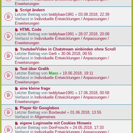
i
e
Erweiterungen
t
r
N
Script ändern
r
B
e
Letzter Beitrag von
teddybaer1991
«
03.08.2018, 22:39
a
e
u
Verfasst in
Individuelle Entwicklungen / Anpassungen /
g
i
e
Erweiterungen
t
r
N
HTML Code
r
B
e
Letzter Beitrag von
teddybaer1991
«
28.07.2018, 20:08
a
e
u
Verfasst in
Individuelle Entwicklungen / Anpassungen /
g
i
e
Erweiterungen
t
r
N
Youtube/Video in Chatstream einbinden ohne Scroll
r
B
e
Letzter Beitrag von
Gerli
«
30.06.2018, 09:55
a
e
u
Verfasst in
Individuelle Entwicklungen / Anpassungen /
g
i
e
Erweiterungen
t
r
N
Text über Grafik
r
B
e
Letzter Beitrag von
Maxs
«
19.06.2018, 19:11
a
e
u
Verfasst in
Individuelle Entwicklungen / Anpassungen /
g
i
e
Erweiterungen
t
r
N
eine kleine frage
r
B
e
Letzter Beitrag von
teddybaer1991
«
17.06.2018, 00:58
a
e
u
Verfasst in
Individuelle Entwicklungen / Anpassungen /
g
i
e
Erweiterungen
t
r
N
Player für Googlebox
r
B
e
Letzter Beitrag von
Boxbeutel
«
01.06.2018, 13:55
a
e
u
Verfasst in
Allgemeines
g
i
e
N
eigene Loginseite mit Cookies Hinweis
t
r
e
Letzter Beitrag von
DonFroschi
«
24.05.2018, 17:33
r
B
u
Verfasst in
Individuelle Entwicklungen / Anpassungen /
a