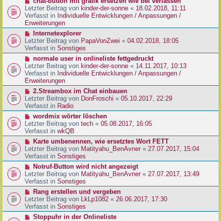
N
chat-button mit grafik ersetzen wie bei verlassen
t
r
e
Letzter Beitrag von
kinder-der-sonne
«
18.02.2018, 11:11
r
B
u
Verfasst in
Individuelle Entwicklungen / Anpassungen /
a
e
e
Erweiterungen
g
i
r
N
Internetexplorer
t
B
e
Letzter Beitrag von
PapaVonZwei
«
04.02.2018, 18:05
r
e
u
Verfasst in
Sonstiges
a
i
e
g
N
normale user in onlineliste fettgedruckt
t
r
e
Letzter Beitrag von
kinder-der-sonne
«
14.11.2017, 10:13
r
B
u
Verfasst in
Individuelle Entwicklungen / Anpassungen /
a
e
e
Erweiterungen
g
i
r
N
2.Streambox im Chat einbauen
t
B
e
Letzter Beitrag von
DonFroschi
«
05.10.2017, 22:29
r
e
u
Verfasst in
Radio
a
i
e
g
N
wordmix wörter löschen
t
r
e
Letzter Beitrag von
tech
«
05.08.2017, 16:05
r
B
u
Verfasst in
wkQB
a
e
e
g
N
Karte umbenennen, wie ersetztes Wort FETT
i
r
e
Letzter Beitrag von
Matityahu_BenAvner
«
27.07.2017, 15:04
t
B
u
Verfasst in
Sonstiges
r
e
e
a
N
Notruf-Button wird nicht angezeigt
i
r
g
e
Letzter Beitrag von
Matityahu_BenAvner
«
27.07.2017, 13:49
t
B
u
Verfasst in
Sonstiges
r
e
e
a
N
Rang erstellen und vergeben
i
r
g
e
Letzter Beitrag von
LkLp1082
«
26.06.2017, 17:30
t
B
u
Verfasst in
Sonstiges
r
e
e
a
N
Stoppuhr in der Onlineliste
i
r