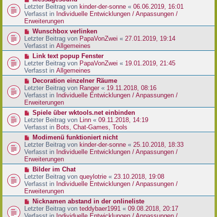
t
r
e
Letzter Beitrag von
kinder-der-sonne
«
06.06.2019, 16:01
r
B
u
Verfasst in
Individuelle Entwicklungen / Anpassungen /
a
e
e
Erweiterungen
g
i
r
N
Wunschbox verlinken
t
B
e
Letzter Beitrag von
PapaVonZwei
«
27.01.2019, 19:14
r
e
u
Verfasst in
Allgemeines
a
i
e
g
N
Link text popup Fenster
t
r
e
Letzter Beitrag von
PapaVonZwei
«
19.01.2019, 21:45
r
B
u
Verfasst in
Allgemeines
a
e
e
g
N
Decoration einzelner Räume
i
r
e
Letzter Beitrag von
Ranger
«
19.11.2018, 08:16
t
B
u
Verfasst in
Individuelle Entwicklungen / Anpassungen /
r
e
e
Erweiterungen
a
i
r
g
N
Spiele über wktools.net einbinden
t
B
e
Letzter Beitrag von
Linn
«
09.11.2018, 14:19
r
e
u
Verfasst in
Bots, Chat-Games, Tools
a
i
e
g
N
Modimenü funktioniert nicht
t
r
e
Letzter Beitrag von
kinder-der-sonne
«
25.10.2018, 18:33
r
B
u
Verfasst in
Individuelle Entwicklungen / Anpassungen /
a
e
e
Erweiterungen
g
i
r
N
Bilder im Chat
t
B
e
Letzter Beitrag von
queylotrie
«
23.10.2018, 19:08
r
e
u
Verfasst in
Individuelle Entwicklungen / Anpassungen /
a
i
e
Erweiterungen
g
t
r
N
Nicknamen abstand in der onlineliste
r
B
e
Letzter Beitrag von
teddybaer1991
«
09.08.2018, 20:17
a
e
u
Verfasst in
Individuelle Entwicklungen / Anpassungen /
g