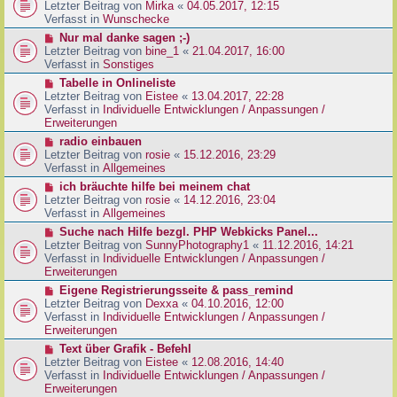
g
e
Letzter Beitrag von
Mirka
«
04.05.2017, 12:15
t
B
u
Verfasst in
Wunschecke
r
e
e
a
N
Nur mal danke sagen ;-)
i
r
g
e
Letzter Beitrag von
bine_1
«
21.04.2017, 16:00
t
B
u
Verfasst in
Sonstiges
r
e
e
a
N
Tabelle in Onlineliste
i
r
g
e
Letzter Beitrag von
Eistee
«
13.04.2017, 22:28
t
B
u
Verfasst in
Individuelle Entwicklungen / Anpassungen /
r
e
e
Erweiterungen
a
i
r
g
N
radio einbauen
t
B
e
Letzter Beitrag von
rosie
«
15.12.2016, 23:29
r
e
u
Verfasst in
Allgemeines
a
i
e
g
N
ich bräuchte hilfe bei meinem chat
t
r
e
Letzter Beitrag von
rosie
«
14.12.2016, 23:04
r
B
u
Verfasst in
Allgemeines
a
e
e
g
N
Suche nach Hilfe bezgl. PHP Webkicks Panel...
i
r
e
Letzter Beitrag von
SunnyPhotography1
«
11.12.2016, 14:21
t
B
u
Verfasst in
Individuelle Entwicklungen / Anpassungen /
r
e
e
Erweiterungen
a
i
r
g
N
Eigene Registrierungsseite & pass_remind
t
B
e
Letzter Beitrag von
Dexxa
«
04.10.2016, 12:00
r
e
u
Verfasst in
Individuelle Entwicklungen / Anpassungen /
a
i
e
Erweiterungen
g
t
r
N
Text über Grafik - Befehl
r
B
e
Letzter Beitrag von
Eistee
«
12.08.2016, 14:40
a
e
u
Verfasst in
Individuelle Entwicklungen / Anpassungen /
g
i
e
Erweiterungen
t