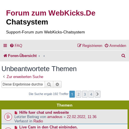
Forum zum WebKicks.De
Chatsystem
Support-Forum zum WebKicks-Chatsystem
FAQ
Registrieren
Anmelden
S
Foren-Übersicht
u
Unbeantwortete Themen
c
Zur erweiterten Suche
h
Suche
Erweiterte Suche
e
1
2
3
4
Nächste
Die Suche ergab 192 Treffer
Themen
N
Hilfe fuer chat und webseite
e
Letzter Beitrag von
amadeus
«
22.02.2022, 11:36
u
Verfasst in
Radio
e
N
Live Cam in den Chat einbinden.