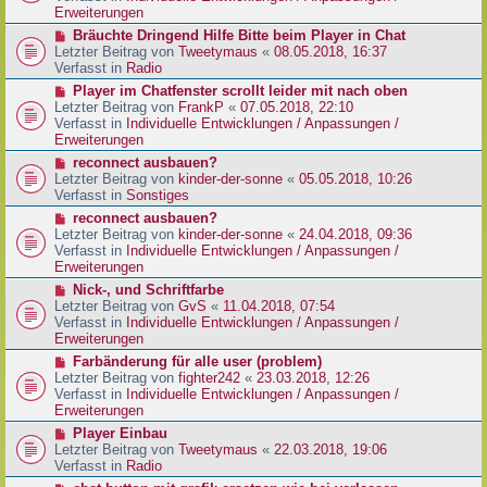
e
e
Erweiterungen
g
i
r
N
Bräuchte Dringend Hilfe Bitte beim Player in Chat
t
B
e
Letzter Beitrag von
Tweetymaus
«
08.05.2018, 16:37
r
e
u
Verfasst in
Radio
a
i
e
g
N
Player im Chatfenster scrollt leider mit nach oben
t
r
e
Letzter Beitrag von
FrankP
«
07.05.2018, 22:10
r
B
u
Verfasst in
Individuelle Entwicklungen / Anpassungen /
a
e
e
Erweiterungen
g
i
r
N
reconnect ausbauen?
t
B
e
Letzter Beitrag von
kinder-der-sonne
«
05.05.2018, 10:26
r
e
u
Verfasst in
Sonstiges
a
i
e
g
N
reconnect ausbauen?
t
r
e
Letzter Beitrag von
kinder-der-sonne
«
24.04.2018, 09:36
r
B
u
Verfasst in
Individuelle Entwicklungen / Anpassungen /
a
e
e
Erweiterungen
g
i
r
N
Nick-, und Schriftfarbe
t
B
e
Letzter Beitrag von
GvS
«
11.04.2018, 07:54
r
e
u
Verfasst in
Individuelle Entwicklungen / Anpassungen /
a
i
e
Erweiterungen
g
t
r
N
Farbänderung für alle user (problem)
r
B
e
Letzter Beitrag von
fighter242
«
23.03.2018, 12:26
a
e
u
Verfasst in
Individuelle Entwicklungen / Anpassungen /
g
i
e
Erweiterungen
t
r
N
Player Einbau
r
B
e
Letzter Beitrag von
Tweetymaus
«
22.03.2018, 19:06
a
e
u
Verfasst in
Radio
g
i
e