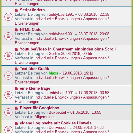
i
e
Erweiterungen
t
r
N
Script ändern
r
B
e
Letzter Beitrag von
teddybaer1991
«
03.08.2018, 22:39
a
e
u
Verfasst in
Individuelle Entwicklungen / Anpassungen /
g
i
e
Erweiterungen
t
r
N
HTML Code
r
B
e
Letzter Beitrag von
teddybaer1991
«
28.07.2018, 20:08
a
e
u
Verfasst in
Individuelle Entwicklungen / Anpassungen /
g
i
e
Erweiterungen
t
r
N
Youtube/Video in Chatstream einbinden ohne Scroll
r
B
e
Letzter Beitrag von
Gerli
«
30.06.2018, 09:55
a
e
u
Verfasst in
Individuelle Entwicklungen / Anpassungen /
g
i
e
Erweiterungen
t
r
N
Text über Grafik
r
B
e
Letzter Beitrag von
Maxs
«
19.06.2018, 19:11
a
e
u
Verfasst in
Individuelle Entwicklungen / Anpassungen /
g
i
e
Erweiterungen
t
r
N
eine kleine frage
r
B
e
Letzter Beitrag von
teddybaer1991
«
17.06.2018, 00:58
a
e
u
Verfasst in
Individuelle Entwicklungen / Anpassungen /
g
i
e
Erweiterungen
t
r
N
Player für Googlebox
r
B
e
Letzter Beitrag von
Boxbeutel
«
01.06.2018, 13:55
a
e
u
Verfasst in
Allgemeines
g
i
e
N
eigene Loginseite mit Cookies Hinweis
t
r
e
Letzter Beitrag von
DonFroschi
«
24.05.2018, 17:33
r
B
u
Verfasst in
Individuelle Entwicklungen / Anpassungen /
a