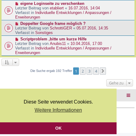
r
N
eigene Loginseite zu verschenken
r
B
e
Letzter Beitrag von
etabliert
«
16.07.2016, 14:04
a
e
u
Verfasst in
Individuelle Entwicklungen / Anpassungen /
g
i
e
Erweiterungen
t
r
N
Doppelter Google frame möglich ?
r
B
e
Letzter Beitrag von
SchrottiGER
«
05.07.2016, 14:35
a
e
u
Verfasst in
Sonstiges
g
i
e
N
Scriptproblem ,bitte um kurze Hilfe
t
r
e
Letzter Beitrag von
Anubis11
«
10.04.2016, 17:00
r
B
u
Verfasst in
Individuelle Entwicklungen / Anpassungen /
a
e
e
Erweiterungen
g
i
r
t
B
r
e
a
i
1
2
3
4
Nächste
Die Suche ergab 192 Treffer
g
t
r
Gehe zu
a
g
Foren-Übersicht
Diese Seite verwendet Cookies.
Weitere Informationen
Copyright Webkicks.de |
Impressum
|
AGB
|
Datenschutz
Powered by
phpBB
® Forum Software © phpBB Limited
Deutsche Übersetzung durch
phpBB.de
OK