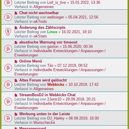
r
e
Letzter Beitrag von
Leif_is_live
«
15.01.2022, 13:36
B
u
Verfasst in
Allgemeines
e
e
N
Chat nicht wechselbar
i
r
e
Letzter Beitrag von
weltsieger
«
05.04.2021, 12:56
t
B
u
Verfasst in
wkTools
r
e
e
a
N
Änderung des Zählscripts
i
r
g
e
Letzter Beitrag von
Linus
«
16.02.2021, 18:10
t
B
u
Verfasst in
wkStats
r
e
e
a
N
akustische Warnung vor timeout
i
r
g
e
Letzter Beitrag von
gaston
«
15.06.2020, 00:34
t
B
u
Verfasst in
Individuelle Entwicklungen / Anpassungen /
r
e
e
Erweiterungen
a
i
r
g
N
Online Menü
t
B
e
Letzter Beitrag von
Tilo
«
07.12.2019, 08:52
r
e
u
Verfasst in
Individuelle Entwicklungen / Anpassungen /
a
i
e
Erweiterungen
g
t
r
N
Altes Forum wird gelöscht
r
B
e
Letzter Beitrag von
Webkicks
«
10.10.2019, 17:42
a
e
u
Verfasst in
Allgemeines
g
i
e
N
StreamBoxDJ in Webkicks Chat
t
r
e
Letzter Beitrag von
2Jens10
«
28.09.2019, 20:21
r
B
u
Verfasst in
Individuelle Entwicklungen / Anpassungen /
a
e
e
Erweiterungen
g
i
r
N
Werbung unten in der Leiste
t
B
e
Letzter Beitrag von
DJ_Harley
«
06.09.2019, 16:00
r
e
u
Verfasst in
Wunschecke
a
i
e
g
N
Messagesound