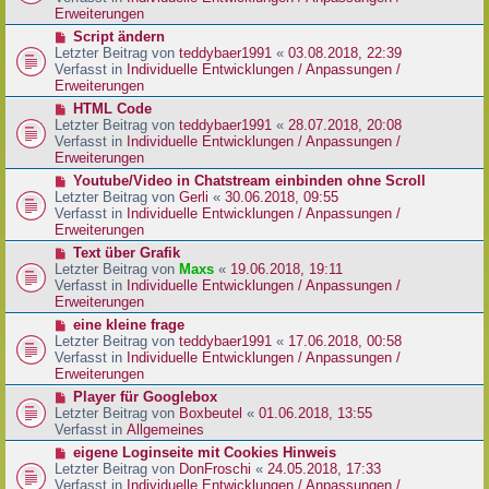
i
e
Erweiterungen
t
r
N
Script ändern
r
B
e
Letzter Beitrag von
teddybaer1991
«
03.08.2018, 22:39
a
e
u
Verfasst in
Individuelle Entwicklungen / Anpassungen /
g
i
e
Erweiterungen
t
r
N
HTML Code
r
B
e
Letzter Beitrag von
teddybaer1991
«
28.07.2018, 20:08
a
e
u
Verfasst in
Individuelle Entwicklungen / Anpassungen /
g
i
e
Erweiterungen
t
r
N
Youtube/Video in Chatstream einbinden ohne Scroll
r
B
e
Letzter Beitrag von
Gerli
«
30.06.2018, 09:55
a
e
u
Verfasst in
Individuelle Entwicklungen / Anpassungen /
g
i
e
Erweiterungen
t
r
N
Text über Grafik
r
B
e
Letzter Beitrag von
Maxs
«
19.06.2018, 19:11
a
e
u
Verfasst in
Individuelle Entwicklungen / Anpassungen /
g
i
e
Erweiterungen
t
r
N
eine kleine frage
r
B
e
Letzter Beitrag von
teddybaer1991
«
17.06.2018, 00:58
a
e
u
Verfasst in
Individuelle Entwicklungen / Anpassungen /
g
i
e
Erweiterungen
t
r
N
Player für Googlebox
r
B
e
Letzter Beitrag von
Boxbeutel
«
01.06.2018, 13:55
a
e
u
Verfasst in
Allgemeines
g
i
e
N
eigene Loginseite mit Cookies Hinweis
t
r
e
Letzter Beitrag von
DonFroschi
«
24.05.2018, 17:33
r
B
u
Verfasst in
Individuelle Entwicklungen / Anpassungen /
a