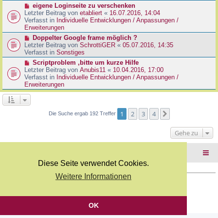
r
N
eigene Loginseite zu verschenken
r
B
e
Letzter Beitrag von
etabliert
«
16.07.2016, 14:04
a
e
u
Verfasst in
Individuelle Entwicklungen / Anpassungen /
g
i
e
Erweiterungen
t
r
N
Doppelter Google frame möglich ?
r
B
e
Letzter Beitrag von
SchrottiGER
«
05.07.2016, 14:35
a
e
u
Verfasst in
Sonstiges
g
i
e
N
Scriptproblem ,bitte um kurze Hilfe
t
r
e
Letzter Beitrag von
Anubis11
«
10.04.2016, 17:00
r
B
u
Verfasst in
Individuelle Entwicklungen / Anpassungen /
a
e
e
Erweiterungen
g
i
r
t
B
r
e
a
i
1
2
3
4
Nächste
Die Suche ergab 192 Treffer
g
t
r
Gehe zu
a
g
Foren-Übersicht
Diese Seite verwendet Cookies.
Weitere Informationen
Copyright Webkicks.de |
Impressum
|
AGB
|
Datenschutz
Powered by
phpBB
® Forum Software © phpBB Limited
Deutsche Übersetzung durch
phpBB.de
OK