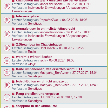
N
chat-button mit grafik ersetzen wie bei verlassen
t
r
e
Letzter Beitrag von
kinder-der-sonne
«
18.02.2018, 11:11
r
B
u
Verfasst in
Individuelle Entwicklungen / Anpassungen /
a
e
e
Erweiterungen
g
i
r
N
Internetexplorer
t
B
e
Letzter Beitrag von
PapaVonZwei
«
04.02.2018, 18:05
r
e
u
Verfasst in
Sonstiges
a
i
e
g
N
normale user in onlineliste fettgedruckt
t
r
e
Letzter Beitrag von
kinder-der-sonne
«
14.11.2017, 10:13
r
B
u
Verfasst in
Individuelle Entwicklungen / Anpassungen /
a
e
e
Erweiterungen
g
i
r
N
2.Streambox im Chat einbauen
t
B
e
Letzter Beitrag von
DonFroschi
«
05.10.2017, 22:29
r
e
u
Verfasst in
Radio
a
i
e
g
N
wordmix wörter löschen
t
r
e
Letzter Beitrag von
tech
«
05.08.2017, 16:05
r
B
u
Verfasst in
wkQB
a
e
e
g
N
Karte umbenennen, wie ersetztes Wort FETT
i
r
e
Letzter Beitrag von
Matityahu_BenAvner
«
27.07.2017, 15:04
t
B
u
Verfasst in
Sonstiges
r
e
e
a
N
Notruf-Button wird nicht angezeigt
i
r
g
e
Letzter Beitrag von
Matityahu_BenAvner
«
27.07.2017, 13:49
t
B
u
Verfasst in
Sonstiges
r
e
e
a
N
Rang erstellen und vergeben
i
r
g
e
Letzter Beitrag von
LkLp1082
«
26.06.2017, 17:30
t
B
u
Verfasst in
Sonstiges
r
e
e
a
N
Stoppuhr in der Onlineliste
i
r