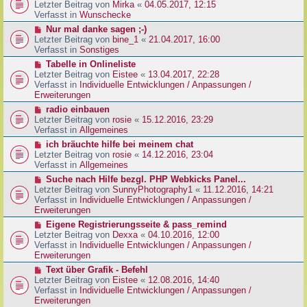
g
e
Letzter Beitrag von
Mirka
«
04.05.2017, 12:15
t
B
u
Verfasst in
Wunschecke
r
e
e
a
N
Nur mal danke sagen ;-)
i
r
g
e
Letzter Beitrag von
bine_1
«
21.04.2017, 16:00
t
B
u
Verfasst in
Sonstiges
r
e
e
a
N
Tabelle in Onlineliste
i
r
g
e
Letzter Beitrag von
Eistee
«
13.04.2017, 22:28
t
B
u
Verfasst in
Individuelle Entwicklungen / Anpassungen /
r
e
e
Erweiterungen
a
i
r
g
N
radio einbauen
t
B
e
Letzter Beitrag von
rosie
«
15.12.2016, 23:29
r
e
u
Verfasst in
Allgemeines
a
i
e
g
N
ich bräuchte hilfe bei meinem chat
t
r
e
Letzter Beitrag von
rosie
«
14.12.2016, 23:04
r
B
u
Verfasst in
Allgemeines
a
e
e
g
N
Suche nach Hilfe bezgl. PHP Webkicks Panel...
i
r
e
Letzter Beitrag von
SunnyPhotography1
«
11.12.2016, 14:21
t
B
u
Verfasst in
Individuelle Entwicklungen / Anpassungen /
r
e
e
Erweiterungen
a
i
r
g
N
Eigene Registrierungsseite & pass_remind
t
B
e
Letzter Beitrag von
Dexxa
«
04.10.2016, 12:00
r
e
u
Verfasst in
Individuelle Entwicklungen / Anpassungen /
a
i
e
Erweiterungen
g
t
r
N
Text über Grafik - Befehl
r
B
e
Letzter Beitrag von
Eistee
«
12.08.2016, 14:40
a
e
u
Verfasst in
Individuelle Entwicklungen / Anpassungen /
g
i
e
Erweiterungen
t