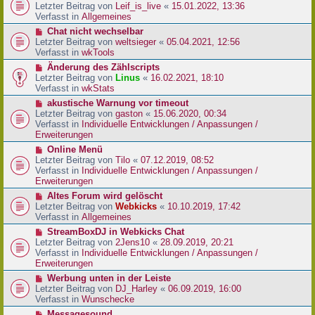
r
e
Letzter Beitrag von
Leif_is_live
«
15.01.2022, 13:36
B
u
Verfasst in
Allgemeines
e
e
N
Chat nicht wechselbar
i
r
e
Letzter Beitrag von
weltsieger
«
05.04.2021, 12:56
t
B
u
Verfasst in
wkTools
r
e
e
a
N
Änderung des Zählscripts
i
r
g
e
Letzter Beitrag von
Linus
«
16.02.2021, 18:10
t
B
u
Verfasst in
wkStats
r
e
e
a
N
akustische Warnung vor timeout
i
r
g
e
Letzter Beitrag von
gaston
«
15.06.2020, 00:34
t
B
u
Verfasst in
Individuelle Entwicklungen / Anpassungen /
r
e
e
Erweiterungen
a
i
r
g
N
Online Menü
t
B
e
Letzter Beitrag von
Tilo
«
07.12.2019, 08:52
r
e
u
Verfasst in
Individuelle Entwicklungen / Anpassungen /
a
i
e
Erweiterungen
g
t
r
N
Altes Forum wird gelöscht
r
B
e
Letzter Beitrag von
Webkicks
«
10.10.2019, 17:42
a
e
u
Verfasst in
Allgemeines
g
i
e
N
StreamBoxDJ in Webkicks Chat
t
r
e
Letzter Beitrag von
2Jens10
«
28.09.2019, 20:21
r
B
u
Verfasst in
Individuelle Entwicklungen / Anpassungen /
a
e
e
Erweiterungen
g
i
r
N
Werbung unten in der Leiste
t
B
e
Letzter Beitrag von
DJ_Harley
«
06.09.2019, 16:00
r
e
u
Verfasst in
Wunschecke
a
i
e
g
N
Messagesound