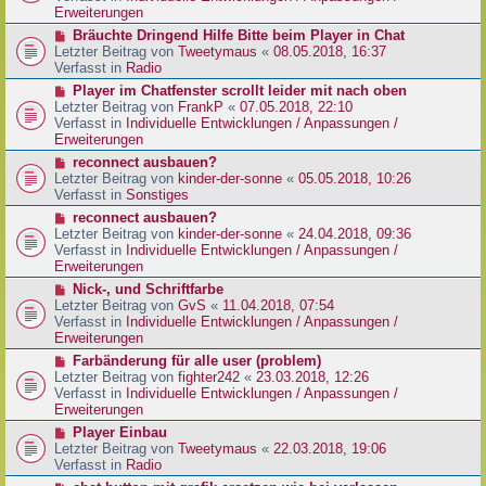
e
e
Erweiterungen
g
i
r
N
Bräuchte Dringend Hilfe Bitte beim Player in Chat
t
B
e
Letzter Beitrag von
Tweetymaus
«
08.05.2018, 16:37
r
e
u
Verfasst in
Radio
a
i
e
g
N
Player im Chatfenster scrollt leider mit nach oben
t
r
e
Letzter Beitrag von
FrankP
«
07.05.2018, 22:10
r
B
u
Verfasst in
Individuelle Entwicklungen / Anpassungen /
a
e
e
Erweiterungen
g
i
r
N
reconnect ausbauen?
t
B
e
Letzter Beitrag von
kinder-der-sonne
«
05.05.2018, 10:26
r
e
u
Verfasst in
Sonstiges
a
i
e
g
N
reconnect ausbauen?
t
r
e
Letzter Beitrag von
kinder-der-sonne
«
24.04.2018, 09:36
r
B
u
Verfasst in
Individuelle Entwicklungen / Anpassungen /
a
e
e
Erweiterungen
g
i
r
N
Nick-, und Schriftfarbe
t
B
e
Letzter Beitrag von
GvS
«
11.04.2018, 07:54
r
e
u
Verfasst in
Individuelle Entwicklungen / Anpassungen /
a
i
e
Erweiterungen
g
t
r
N
Farbänderung für alle user (problem)
r
B
e
Letzter Beitrag von
fighter242
«
23.03.2018, 12:26
a
e
u
Verfasst in
Individuelle Entwicklungen / Anpassungen /
g
i
e
Erweiterungen
t
r
N
Player Einbau
r
B
e
Letzter Beitrag von
Tweetymaus
«
22.03.2018, 19:06
a
e
u
Verfasst in
Radio
g
i
e