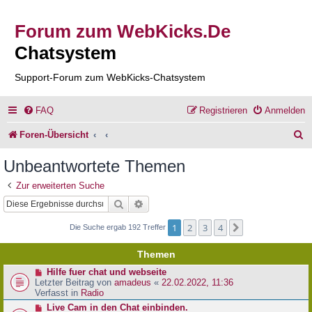
Forum zum WebKicks.De
Chatsystem
Support-Forum zum WebKicks-Chatsystem
FAQ
Registrieren
Anmelden
S
Foren-Übersicht
u
Unbeantwortete Themen
c
Zur erweiterten Suche
h
Suche
Erweiterte Suche
e
1
2
3
4
Nächste
Die Suche ergab 192 Treffer
Themen
N
Hilfe fuer chat und webseite
e
Letzter Beitrag von
amadeus
«
22.02.2022, 11:36
u
Verfasst in
Radio
e
N
Live Cam in den Chat einbinden.