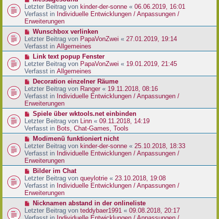
t
r
e
Letzter Beitrag von
kinder-der-sonne
«
06.06.2019, 16:01
r
B
u
Verfasst in
Individuelle Entwicklungen / Anpassungen /
a
e
e
Erweiterungen
g
i
r
N
Wunschbox verlinken
t
B
e
Letzter Beitrag von
PapaVonZwei
«
27.01.2019, 19:14
r
e
u
Verfasst in
Allgemeines
a
i
e
g
N
Link text popup Fenster
t
r
e
Letzter Beitrag von
PapaVonZwei
«
19.01.2019, 21:45
r
B
u
Verfasst in
Allgemeines
a
e
e
g
N
Decoration einzelner Räume
i
r
e
Letzter Beitrag von
Ranger
«
19.11.2018, 08:16
t
B
u
Verfasst in
Individuelle Entwicklungen / Anpassungen /
r
e
e
Erweiterungen
a
i
r
g
N
Spiele über wktools.net einbinden
t
B
e
Letzter Beitrag von
Linn
«
09.11.2018, 14:19
r
e
u
Verfasst in
Bots, Chat-Games, Tools
a
i
e
g
N
Modimenü funktioniert nicht
t
r
e
Letzter Beitrag von
kinder-der-sonne
«
25.10.2018, 18:33
r
B
u
Verfasst in
Individuelle Entwicklungen / Anpassungen /
a
e
e
Erweiterungen
g
i
r
N
Bilder im Chat
t
B
e
Letzter Beitrag von
queylotrie
«
23.10.2018, 19:08
r
e
u
Verfasst in
Individuelle Entwicklungen / Anpassungen /
a
i
e
Erweiterungen
g
t
r
N
Nicknamen abstand in der onlineliste
r
B
e
Letzter Beitrag von
teddybaer1991
«
09.08.2018, 20:17
a
e
u
Verfasst in
Individuelle Entwicklungen / Anpassungen /
g