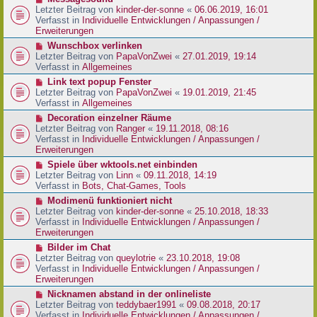
t
r
e
Letzter Beitrag von
kinder-der-sonne
«
06.06.2019, 16:01
r
B
u
Verfasst in
Individuelle Entwicklungen / Anpassungen /
a
e
e
Erweiterungen
g
i
r
N
Wunschbox verlinken
t
B
e
Letzter Beitrag von
PapaVonZwei
«
27.01.2019, 19:14
r
e
u
Verfasst in
Allgemeines
a
i
e
g
N
Link text popup Fenster
t
r
e
Letzter Beitrag von
PapaVonZwei
«
19.01.2019, 21:45
r
B
u
Verfasst in
Allgemeines
a
e
e
g
N
Decoration einzelner Räume
i
r
e
Letzter Beitrag von
Ranger
«
19.11.2018, 08:16
t
B
u
Verfasst in
Individuelle Entwicklungen / Anpassungen /
r
e
e
Erweiterungen
a
i
r
g
N
Spiele über wktools.net einbinden
t
B
e
Letzter Beitrag von
Linn
«
09.11.2018, 14:19
r
e
u
Verfasst in
Bots, Chat-Games, Tools
a
i
e
g
N
Modimenü funktioniert nicht
t
r
e
Letzter Beitrag von
kinder-der-sonne
«
25.10.2018, 18:33
r
B
u
Verfasst in
Individuelle Entwicklungen / Anpassungen /
a
e
e
Erweiterungen
g
i
r
N
Bilder im Chat
t
B
e
Letzter Beitrag von
queylotrie
«
23.10.2018, 19:08
r
e
u
Verfasst in
Individuelle Entwicklungen / Anpassungen /
a
i
e
Erweiterungen
g
t
r
N
Nicknamen abstand in der onlineliste
r
B
e
Letzter Beitrag von
teddybaer1991
«
09.08.2018, 20:17
a
e
u
Verfasst in
Individuelle Entwicklungen / Anpassungen /
g