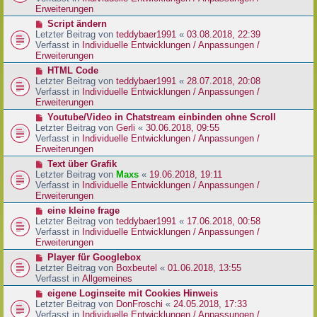
i
e
Erweiterungen
t
r
N
Script ändern
r
B
e
Letzter Beitrag von
teddybaer1991
«
03.08.2018, 22:39
a
e
u
Verfasst in
Individuelle Entwicklungen / Anpassungen /
g
i
e
Erweiterungen
t
r
N
HTML Code
r
B
e
Letzter Beitrag von
teddybaer1991
«
28.07.2018, 20:08
a
e
u
Verfasst in
Individuelle Entwicklungen / Anpassungen /
g
i
e
Erweiterungen
t
r
N
Youtube/Video in Chatstream einbinden ohne Scroll
r
B
e
Letzter Beitrag von
Gerli
«
30.06.2018, 09:55
a
e
u
Verfasst in
Individuelle Entwicklungen / Anpassungen /
g
i
e
Erweiterungen
t
r
N
Text über Grafik
r
B
e
Letzter Beitrag von
Maxs
«
19.06.2018, 19:11
a
e
u
Verfasst in
Individuelle Entwicklungen / Anpassungen /
g
i
e
Erweiterungen
t
r
N
eine kleine frage
r
B
e
Letzter Beitrag von
teddybaer1991
«
17.06.2018, 00:58
a
e
u
Verfasst in
Individuelle Entwicklungen / Anpassungen /
g
i
e
Erweiterungen
t
r
N
Player für Googlebox
r
B
e
Letzter Beitrag von
Boxbeutel
«
01.06.2018, 13:55
a
e
u
Verfasst in
Allgemeines
g
i
e
N
eigene Loginseite mit Cookies Hinweis
t
r
e
Letzter Beitrag von
DonFroschi
«
24.05.2018, 17:33
r
B
u
Verfasst in
Individuelle Entwicklungen / Anpassungen /
a