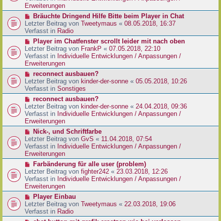
e
e
Erweiterungen
g
i
r
N
Bräuchte Dringend Hilfe Bitte beim Player in Chat
t
B
e
Letzter Beitrag von
Tweetymaus
«
08.05.2018, 16:37
r
e
u
Verfasst in
Radio
a
i
e
g
N
Player im Chatfenster scrollt leider mit nach oben
t
r
e
Letzter Beitrag von
FrankP
«
07.05.2018, 22:10
r
B
u
Verfasst in
Individuelle Entwicklungen / Anpassungen /
a
e
e
Erweiterungen
g
i
r
N
reconnect ausbauen?
t
B
e
Letzter Beitrag von
kinder-der-sonne
«
05.05.2018, 10:26
r
e
u
Verfasst in
Sonstiges
a
i
e
g
N
reconnect ausbauen?
t
r
e
Letzter Beitrag von
kinder-der-sonne
«
24.04.2018, 09:36
r
B
u
Verfasst in
Individuelle Entwicklungen / Anpassungen /
a
e
e
Erweiterungen
g
i
r
N
Nick-, und Schriftfarbe
t
B
e
Letzter Beitrag von
GvS
«
11.04.2018, 07:54
r
e
u
Verfasst in
Individuelle Entwicklungen / Anpassungen /
a
i
e
Erweiterungen
g
t
r
N
Farbänderung für alle user (problem)
r
B
e
Letzter Beitrag von
fighter242
«
23.03.2018, 12:26
a
e
u
Verfasst in
Individuelle Entwicklungen / Anpassungen /
g
i
e
Erweiterungen
t
r
N
Player Einbau
r
B
e
Letzter Beitrag von
Tweetymaus
«
22.03.2018, 19:06
a
e
u
Verfasst in
Radio
g
i
e