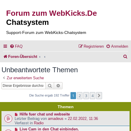
Forum zum WebKicks.De
Chatsystem
Support-Forum zum WebKicks-Chatsystem
FAQ
Registrieren
Anmelden
S
Foren-Übersicht
u
Unbeantwortete Themen
c
Zur erweiterten Suche
h
Suche
Erweiterte Suche
e
1
2
3
4
Nächste
Die Suche ergab 192 Treffer
Themen
N
Hilfe fuer chat und webseite
e
Letzter Beitrag von
amadeus
«
22.02.2022, 11:36
u
Verfasst in
Radio
e
N
Live Cam in den Chat einbinden.