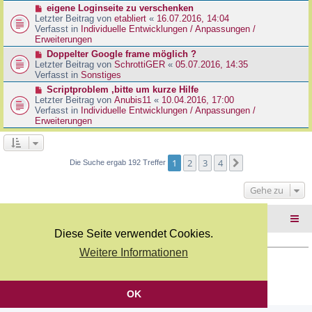
r
N
eigene Loginseite zu verschenken
r
B
e
Letzter Beitrag von
etabliert
«
16.07.2016, 14:04
a
e
u
Verfasst in
Individuelle Entwicklungen / Anpassungen /
g
i
e
Erweiterungen
t
r
N
Doppelter Google frame möglich ?
r
B
e
Letzter Beitrag von
SchrottiGER
«
05.07.2016, 14:35
a
e
u
Verfasst in
Sonstiges
g
i
e
N
Scriptproblem ,bitte um kurze Hilfe
t
r
e
Letzter Beitrag von
Anubis11
«
10.04.2016, 17:00
r
B
u
Verfasst in
Individuelle Entwicklungen / Anpassungen /
a
e
e
Erweiterungen
g
i
r
t
B
r
e
a
i
1
2
3
4
Nächste
Die Suche ergab 192 Treffer
g
t
r
Gehe zu
a
g
Foren-Übersicht
Diese Seite verwendet Cookies.
Weitere Informationen
Copyright Webkicks.de |
Impressum
|
AGB
|
Datenschutz
Powered by
phpBB
® Forum Software © phpBB Limited
Deutsche Übersetzung durch
phpBB.de
OK