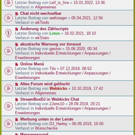
r
e
Letzter Beitrag von
Leif_is_live
«
15.01.2022, 13:36
B
u
Verfasst in
Allgemeines
e
e
N
Chat nicht wechselbar
i
r
e
Letzter Beitrag von
weltsieger
«
05.04.2021, 12:56
t
B
u
Verfasst in
wkTools
r
e
e
a
N
Änderung des Zählscripts
i
r
g
e
Letzter Beitrag von
Linus
«
16.02.2021, 18:10
t
B
u
Verfasst in
wkStats
r
e
e
a
N
akustische Warnung vor timeout
i
r
g
e
Letzter Beitrag von
gaston
«
15.06.2020, 00:34
t
B
u
Verfasst in
Individuelle Entwicklungen / Anpassungen /
r
e
e
Erweiterungen
a
i
r
g
N
Online Menü
t
B
e
Letzter Beitrag von
Tilo
«
07.12.2019, 08:52
r
e
u
Verfasst in
Individuelle Entwicklungen / Anpassungen /
a
i
e
Erweiterungen
g
t
r
N
Altes Forum wird gelöscht
r
B
e
Letzter Beitrag von
Webkicks
«
10.10.2019, 17:42
a
e
u
Verfasst in
Allgemeines
g
i
e
N
StreamBoxDJ in Webkicks Chat
t
r
e
Letzter Beitrag von
2Jens10
«
28.09.2019, 20:21
r
B
u
Verfasst in
Individuelle Entwicklungen / Anpassungen /
a
e
e
Erweiterungen
g
i
r
N
Werbung unten in der Leiste
t
B
e
Letzter Beitrag von
DJ_Harley
«
06.09.2019, 16:00
r
e
u
Verfasst in
Wunschecke
a
i
e
g
N
Messagesound