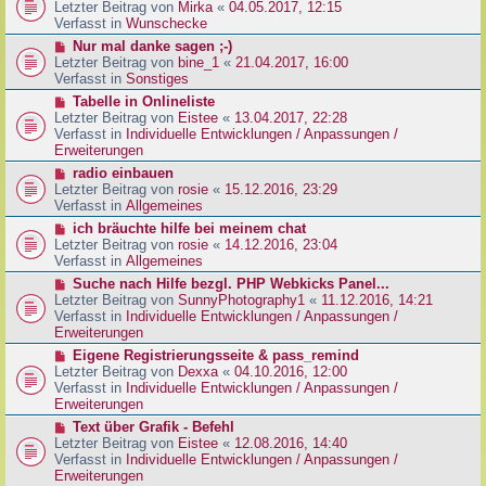
g
e
Letzter Beitrag von
Mirka
«
04.05.2017, 12:15
t
B
u
Verfasst in
Wunschecke
r
e
e
a
N
Nur mal danke sagen ;-)
i
r
g
e
Letzter Beitrag von
bine_1
«
21.04.2017, 16:00
t
B
u
Verfasst in
Sonstiges
r
e
e
a
N
Tabelle in Onlineliste
i
r
g
e
Letzter Beitrag von
Eistee
«
13.04.2017, 22:28
t
B
u
Verfasst in
Individuelle Entwicklungen / Anpassungen /
r
e
e
Erweiterungen
a
i
r
g
N
radio einbauen
t
B
e
Letzter Beitrag von
rosie
«
15.12.2016, 23:29
r
e
u
Verfasst in
Allgemeines
a
i
e
g
N
ich bräuchte hilfe bei meinem chat
t
r
e
Letzter Beitrag von
rosie
«
14.12.2016, 23:04
r
B
u
Verfasst in
Allgemeines
a
e
e
g
N
Suche nach Hilfe bezgl. PHP Webkicks Panel...
i
r
e
Letzter Beitrag von
SunnyPhotography1
«
11.12.2016, 14:21
t
B
u
Verfasst in
Individuelle Entwicklungen / Anpassungen /
r
e
e
Erweiterungen
a
i
r
g
N
Eigene Registrierungsseite & pass_remind
t
B
e
Letzter Beitrag von
Dexxa
«
04.10.2016, 12:00
r
e
u
Verfasst in
Individuelle Entwicklungen / Anpassungen /
a
i
e
Erweiterungen
g
t
r
N
Text über Grafik - Befehl
r
B
e
Letzter Beitrag von
Eistee
«
12.08.2016, 14:40
a
e
u
Verfasst in
Individuelle Entwicklungen / Anpassungen /
g
i
e
Erweiterungen
t