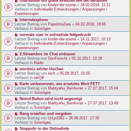
N
chat-button mit grafik ersetzen wie bei verlassen
t
r
e
Letzter Beitrag von
kinder-der-sonne
«
18.02.2018, 11:11
r
B
u
Verfasst in
Individuelle Entwicklungen / Anpassungen /
a
e
e
Erweiterungen
g
i
r
N
Internetexplorer
t
B
e
Letzter Beitrag von
PapaVonZwei
«
04.02.2018, 18:05
r
e
u
Verfasst in
Sonstiges
a
i
e
g
N
normale user in onlineliste fettgedruckt
t
r
e
Letzter Beitrag von
kinder-der-sonne
«
14.11.2017, 10:13
r
B
u
Verfasst in
Individuelle Entwicklungen / Anpassungen /
a
e
e
Erweiterungen
g
i
r
N
2.Streambox im Chat einbauen
t
B
e
Letzter Beitrag von
DonFroschi
«
05.10.2017, 22:29
r
e
u
Verfasst in
Radio
a
i
e
g
N
wordmix wörter löschen
t
r
e
Letzter Beitrag von
tech
«
05.08.2017, 16:05
r
B
u
Verfasst in
wkQB
a
e
e
g
N
Karte umbenennen, wie ersetztes Wort FETT
i
r
e
Letzter Beitrag von
Matityahu_BenAvner
«
27.07.2017, 15:04
t
B
u
Verfasst in
Sonstiges
r
e
e
a
N
Notruf-Button wird nicht angezeigt
i
r
g
e
Letzter Beitrag von
Matityahu_BenAvner
«
27.07.2017, 13:49
t
B
u
Verfasst in
Sonstiges
r
e
e
a
N
Rang erstellen und vergeben
i
r
g
e
Letzter Beitrag von
LkLp1082
«
26.06.2017, 17:30
t
B
u
Verfasst in
Sonstiges
r
e
e
a
N
Stoppuhr in der Onlineliste
i
r