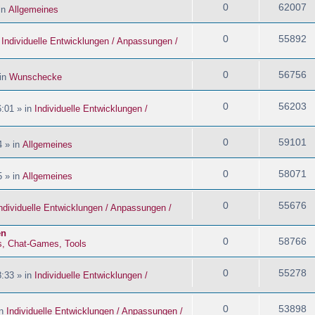
0
62007
in
Allgemeines
0
55892
n
Individuelle Entwicklungen / Anpassungen /
0
56756
 in
Wunschecke
0
56203
:01 » in
Individuelle Entwicklungen /
0
59101
4 » in
Allgemeines
0
58071
5 » in
Allgemeines
0
55676
ndividuelle Entwicklungen / Anpassungen /
en
0
58766
s, Chat-Games, Tools
0
55278
:33 » in
Individuelle Entwicklungen /
0
53898
in
Individuelle Entwicklungen / Anpassungen /