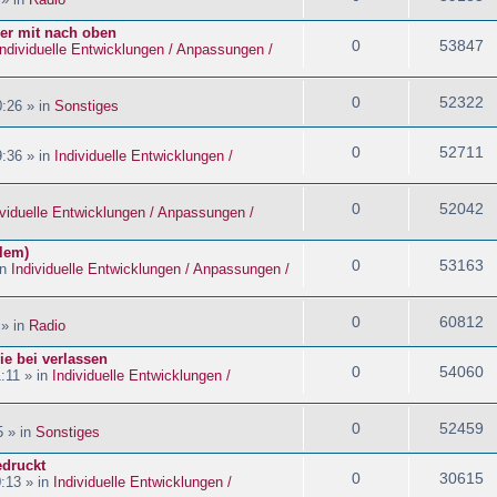
ider mit nach oben
0
53847
Individuelle Entwicklungen / Anpassungen /
0
52322
:26 » in
Sonstiges
0
52711
:36 » in
Individuelle Entwicklungen /
0
52042
ividuelle Entwicklungen / Anpassungen /
blem)
0
53163
in
Individuelle Entwicklungen / Anpassungen /
0
60812
 » in
Radio
ie bei verlassen
0
54060
:11 » in
Individuelle Entwicklungen /
0
52459
5 » in
Sonstiges
edruckt
0
30615
:13 » in
Individuelle Entwicklungen /