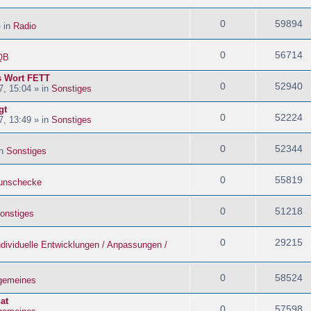
0
59894
» in
Radio
0
56714
QB
s Wort FETT
0
52940
, 15:04 » in
Sonstiges
gt
0
52224
, 13:49 » in
Sonstiges
0
52344
in
Sonstiges
0
55819
nschecke
0
51218
onstiges
0
29215
ndividuelle Entwicklungen / Anpassungen /
0
58524
lgemeines
at
0
57598