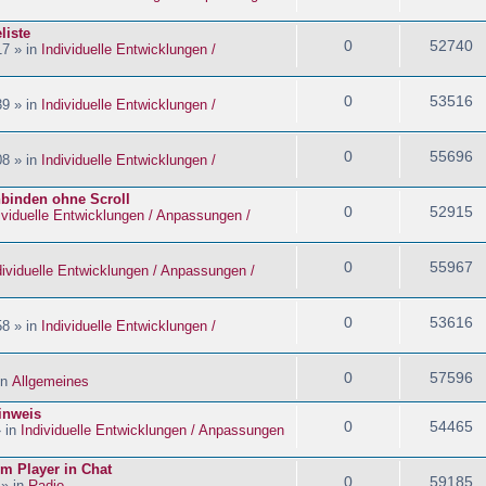
liste
0
52740
17 » in
Individuelle Entwicklungen /
0
53516
39 » in
Individuelle Entwicklungen /
0
55696
08 » in
Individuelle Entwicklungen /
nbinden ohne Scroll
0
52915
ividuelle Entwicklungen / Anpassungen /
0
55967
dividuelle Entwicklungen / Anpassungen /
0
53616
58 » in
Individuelle Entwicklungen /
0
57596
in
Allgemeines
inweis
0
54465
» in
Individuelle Entwicklungen / Anpassungen
im Player in Chat
0
59185
 » in
Radio