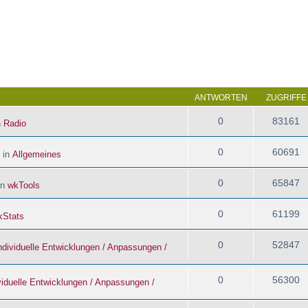
 Suche
ANTWORTEN
ZUGRIFFE
0
83161
n
Radio
0
60691
 in
Allgemeines
0
65847
in
wkTools
0
61199
kStats
0
52847
ndividuelle Entwicklungen / Anpassungen /
0
56300
viduelle Entwicklungen / Anpassungen /