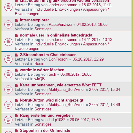
N
chat-button mit grafik ersetzen wie bei verlassen
t
r
e
Letzter Beitrag von
kinder-der-sonne
«
18.02.2018, 11:11
r
B
u
Verfasst in
Individuelle Entwicklungen / Anpassungen /
a
e
e
Erweiterungen
g
i
r
N
Internetexplorer
t
B
e
Letzter Beitrag von
PapaVonZwei
«
04.02.2018, 18:05
r
e
u
Verfasst in
Sonstiges
a
i
e
g
N
normale user in onlineliste fettgedruckt
t
r
e
Letzter Beitrag von
kinder-der-sonne
«
14.11.2017, 10:13
r
B
u
Verfasst in
Individuelle Entwicklungen / Anpassungen /
a
e
e
Erweiterungen
g
i
r
N
2.Streambox im Chat einbauen
t
B
e
Letzter Beitrag von
DonFroschi
«
05.10.2017, 22:29
r
e
u
Verfasst in
Radio
a
i
e
g
N
wordmix wörter löschen
t
r
e
Letzter Beitrag von
tech
«
05.08.2017, 16:05
r
B
u
Verfasst in
wkQB
a
e
e
g
N
Karte umbenennen, wie ersetztes Wort FETT
i
r
e
Letzter Beitrag von
Matityahu_BenAvner
«
27.07.2017, 15:04
t
B
u
Verfasst in
Sonstiges
r
e
e
a
N
Notruf-Button wird nicht angezeigt
i
r
g
e
Letzter Beitrag von
Matityahu_BenAvner
«
27.07.2017, 13:49
t
B
u
Verfasst in
Sonstiges
r
e
e
a
N
Rang erstellen und vergeben
i
r
g
e
Letzter Beitrag von
LkLp1082
«
26.06.2017, 17:30
t
B
u
Verfasst in
Sonstiges
r
e
e
a
N
Stoppuhr in der Onlineliste
i
r