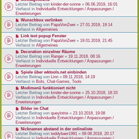
t
r
e
Letzter Beitrag von
kinder-der-sonne
«
06.06.2019, 16:01
r
B
u
Verfasst in
Individuelle Entwicklungen / Anpassungen /
a
e
e
Erweiterungen
g
i
r
N
Wunschbox verlinken
t
B
e
Letzter Beitrag von
PapaVonZwei
«
27.01.2019, 19:14
r
e
u
Verfasst in
Allgemeines
a
i
e
g
N
Link text popup Fenster
t
r
e
Letzter Beitrag von
PapaVonZwei
«
19.01.2019, 21:45
r
B
u
Verfasst in
Allgemeines
a
e
e
g
N
Decoration einzelner Räume
i
r
e
Letzter Beitrag von
Ranger
«
19.11.2018, 08:16
t
B
u
Verfasst in
Individuelle Entwicklungen / Anpassungen /
r
e
e
Erweiterungen
a
i
r
g
N
Spiele über wktools.net einbinden
t
B
e
Letzter Beitrag von
Linn
«
09.11.2018, 14:19
r
e
u
Verfasst in
Bots, Chat-Games, Tools
a
i
e
g
N
Modimenü funktioniert nicht
t
r
e
Letzter Beitrag von
kinder-der-sonne
«
25.10.2018, 18:33
r
B
u
Verfasst in
Individuelle Entwicklungen / Anpassungen /
a
e
e
Erweiterungen
g
i
r
N
Bilder im Chat
t
B
e
Letzter Beitrag von
queylotrie
«
23.10.2018, 19:08
r
e
u
Verfasst in
Individuelle Entwicklungen / Anpassungen /
a
i
e
Erweiterungen
g
t
r
N
Nicknamen abstand in der onlineliste
r
B
e
Letzter Beitrag von
teddybaer1991
«
09.08.2018, 20:17
a
e
u
Verfasst in
Individuelle Entwicklungen / Anpassungen /
g