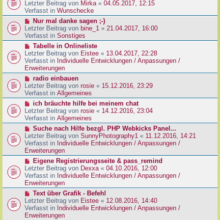
g
e
Letzter Beitrag von
Mirka
«
04.05.2017, 12:15
t
B
u
Verfasst in
Wunschecke
r
e
e
a
N
Nur mal danke sagen ;-)
i
r
g
e
Letzter Beitrag von
bine_1
«
21.04.2017, 16:00
t
B
u
Verfasst in
Sonstiges
r
e
e
a
N
Tabelle in Onlineliste
i
r
g
e
Letzter Beitrag von
Eistee
«
13.04.2017, 22:28
t
B
u
Verfasst in
Individuelle Entwicklungen / Anpassungen /
r
e
e
Erweiterungen
a
i
r
g
N
radio einbauen
t
B
e
Letzter Beitrag von
rosie
«
15.12.2016, 23:29
r
e
u
Verfasst in
Allgemeines
a
i
e
g
N
ich bräuchte hilfe bei meinem chat
t
r
e
Letzter Beitrag von
rosie
«
14.12.2016, 23:04
r
B
u
Verfasst in
Allgemeines
a
e
e
g
N
Suche nach Hilfe bezgl. PHP Webkicks Panel...
i
r
e
Letzter Beitrag von
SunnyPhotography1
«
11.12.2016, 14:21
t
B
u
Verfasst in
Individuelle Entwicklungen / Anpassungen /
r
e
e
Erweiterungen
a
i
r
g
N
Eigene Registrierungsseite & pass_remind
t
B
e
Letzter Beitrag von
Dexxa
«
04.10.2016, 12:00
r
e
u
Verfasst in
Individuelle Entwicklungen / Anpassungen /
a
i
e
Erweiterungen
g
t
r
N
Text über Grafik - Befehl
r
B
e
Letzter Beitrag von
Eistee
«
12.08.2016, 14:40
a
e
u
Verfasst in
Individuelle Entwicklungen / Anpassungen /
g
i
e
Erweiterungen
t