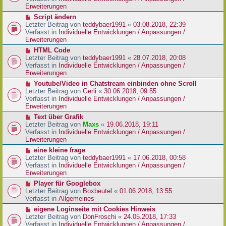
i
e
Erweiterungen
t
r
N
Script ändern
r
B
e
Letzter Beitrag von
teddybaer1991
«
03.08.2018, 22:39
a
e
u
Verfasst in
Individuelle Entwicklungen / Anpassungen /
g
i
e
Erweiterungen
t
r
N
HTML Code
r
B
e
Letzter Beitrag von
teddybaer1991
«
28.07.2018, 20:08
a
e
u
Verfasst in
Individuelle Entwicklungen / Anpassungen /
g
i
e
Erweiterungen
t
r
N
Youtube/Video in Chatstream einbinden ohne Scroll
r
B
e
Letzter Beitrag von
Gerli
«
30.06.2018, 09:55
a
e
u
Verfasst in
Individuelle Entwicklungen / Anpassungen /
g
i
e
Erweiterungen
t
r
N
Text über Grafik
r
B
e
Letzter Beitrag von
Maxs
«
19.06.2018, 19:11
a
e
u
Verfasst in
Individuelle Entwicklungen / Anpassungen /
g
i
e
Erweiterungen
t
r
N
eine kleine frage
r
B
e
Letzter Beitrag von
teddybaer1991
«
17.06.2018, 00:58
a
e
u
Verfasst in
Individuelle Entwicklungen / Anpassungen /
g
i
e
Erweiterungen
t
r
N
Player für Googlebox
r
B
e
Letzter Beitrag von
Boxbeutel
«
01.06.2018, 13:55
a
e
u
Verfasst in
Allgemeines
g
i
e
N
eigene Loginseite mit Cookies Hinweis
t
r
e
Letzter Beitrag von
DonFroschi
«
24.05.2018, 17:33
r
B
u
Verfasst in
Individuelle Entwicklungen / Anpassungen /
a