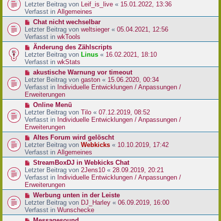
r
e
Letzter Beitrag von
Leif_is_live
«
15.01.2022, 13:36
B
u
Verfasst in
Allgemeines
e
e
N
Chat nicht wechselbar
i
r
e
Letzter Beitrag von
weltsieger
«
05.04.2021, 12:56
t
B
u
Verfasst in
wkTools
r
e
e
a
N
Änderung des Zählscripts
i
r
g
e
Letzter Beitrag von
Linus
«
16.02.2021, 18:10
t
B
u
Verfasst in
wkStats
r
e
e
a
N
akustische Warnung vor timeout
i
r
g
e
Letzter Beitrag von
gaston
«
15.06.2020, 00:34
t
B
u
Verfasst in
Individuelle Entwicklungen / Anpassungen /
r
e
e
Erweiterungen
a
i
r
g
N
Online Menü
t
B
e
Letzter Beitrag von
Tilo
«
07.12.2019, 08:52
r
e
u
Verfasst in
Individuelle Entwicklungen / Anpassungen /
a
i
e
Erweiterungen
g
t
r
N
Altes Forum wird gelöscht
r
B
e
Letzter Beitrag von
Webkicks
«
10.10.2019, 17:42
a
e
u
Verfasst in
Allgemeines
g
i
e
N
StreamBoxDJ in Webkicks Chat
t
r
e
Letzter Beitrag von
2Jens10
«
28.09.2019, 20:21
r
B
u
Verfasst in
Individuelle Entwicklungen / Anpassungen /
a
e
e
Erweiterungen
g
i
r
N
Werbung unten in der Leiste
t
B
e
Letzter Beitrag von
DJ_Harley
«
06.09.2019, 16:00
r
e
u
Verfasst in
Wunschecke
a
i
e
g
N
Messagesound