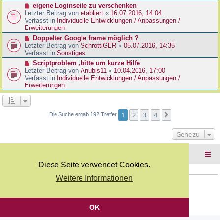
r
N
eigene Loginseite zu verschenken
r
B
e
Letzter Beitrag von
etabliert
«
16.07.2016, 14:04
a
e
u
Verfasst in
Individuelle Entwicklungen / Anpassungen /
g
i
e
Erweiterungen
t
r
N
Doppelter Google frame möglich ?
r
B
e
Letzter Beitrag von
SchrottiGER
«
05.07.2016, 14:35
a
e
u
Verfasst in
Sonstiges
g
i
e
N
Scriptproblem ,bitte um kurze Hilfe
t
r
e
Letzter Beitrag von
Anubis11
«
10.04.2016, 17:00
r
B
u
Verfasst in
Individuelle Entwicklungen / Anpassungen /
a
e
e
Erweiterungen
g
i
r
t
B
r
e
a
i
1
2
3
4
Nächste
Die Suche ergab 192 Treffer
g
t
r
Gehe zu
a
g
Foren-Übersicht
Diese Seite verwendet Cookies.
Weitere Informationen
Copyright Webkicks.de |
Impressum
|
AGB
|
Datenschutz
Powered by
phpBB
® Forum Software © phpBB Limited
Deutsche Übersetzung durch
phpBB.de
OK