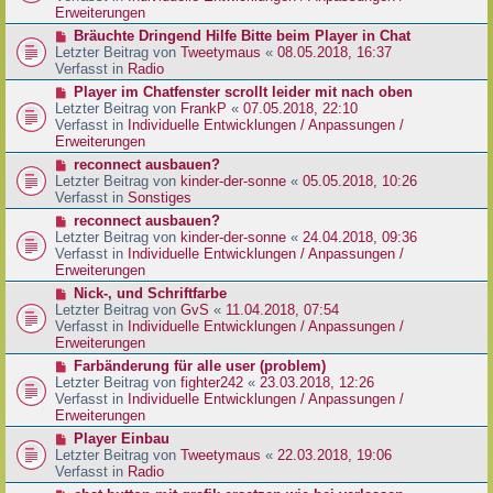
e
e
Erweiterungen
g
i
r
N
Bräuchte Dringend Hilfe Bitte beim Player in Chat
t
B
e
Letzter Beitrag von
Tweetymaus
«
08.05.2018, 16:37
r
e
u
Verfasst in
Radio
a
i
e
g
N
Player im Chatfenster scrollt leider mit nach oben
t
r
e
Letzter Beitrag von
FrankP
«
07.05.2018, 22:10
r
B
u
Verfasst in
Individuelle Entwicklungen / Anpassungen /
a
e
e
Erweiterungen
g
i
r
N
reconnect ausbauen?
t
B
e
Letzter Beitrag von
kinder-der-sonne
«
05.05.2018, 10:26
r
e
u
Verfasst in
Sonstiges
a
i
e
g
N
reconnect ausbauen?
t
r
e
Letzter Beitrag von
kinder-der-sonne
«
24.04.2018, 09:36
r
B
u
Verfasst in
Individuelle Entwicklungen / Anpassungen /
a
e
e
Erweiterungen
g
i
r
N
Nick-, und Schriftfarbe
t
B
e
Letzter Beitrag von
GvS
«
11.04.2018, 07:54
r
e
u
Verfasst in
Individuelle Entwicklungen / Anpassungen /
a
i
e
Erweiterungen
g
t
r
N
Farbänderung für alle user (problem)
r
B
e
Letzter Beitrag von
fighter242
«
23.03.2018, 12:26
a
e
u
Verfasst in
Individuelle Entwicklungen / Anpassungen /
g
i
e
Erweiterungen
t
r
N
Player Einbau
r
B
e
Letzter Beitrag von
Tweetymaus
«
22.03.2018, 19:06
a
e
u
Verfasst in
Radio
g
i
e