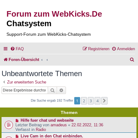
Forum zum WebKicks.De
Chatsystem
Support-Forum zum WebKicks-Chatsystem
FAQ
Registrieren
Anmelden
S
Foren-Übersicht
u
Unbeantwortete Themen
c
Zur erweiterten Suche
h
Suche
Erweiterte Suche
e
1
2
3
4
Nächste
Die Suche ergab 192 Treffer
Themen
N
Hilfe fuer chat und webseite
e
Letzter Beitrag von
amadeus
«
22.02.2022, 11:36
u
Verfasst in
Radio
e
N
Live Cam in den Chat einbinden.