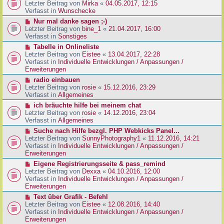
g
e
Letzter Beitrag von
Mirka
«
04.05.2017, 12:15
t
B
u
Verfasst in
Wunschecke
r
e
e
a
N
Nur mal danke sagen ;-)
i
r
g
e
Letzter Beitrag von
bine_1
«
21.04.2017, 16:00
t
B
u
Verfasst in
Sonstiges
r
e
e
a
N
Tabelle in Onlineliste
i
r
g
e
Letzter Beitrag von
Eistee
«
13.04.2017, 22:28
t
B
u
Verfasst in
Individuelle Entwicklungen / Anpassungen /
r
e
e
Erweiterungen
a
i
r
g
N
radio einbauen
t
B
e
Letzter Beitrag von
rosie
«
15.12.2016, 23:29
r
e
u
Verfasst in
Allgemeines
a
i
e
g
N
ich bräuchte hilfe bei meinem chat
t
r
e
Letzter Beitrag von
rosie
«
14.12.2016, 23:04
r
B
u
Verfasst in
Allgemeines
a
e
e
g
N
Suche nach Hilfe bezgl. PHP Webkicks Panel...
i
r
e
Letzter Beitrag von
SunnyPhotography1
«
11.12.2016, 14:21
t
B
u
Verfasst in
Individuelle Entwicklungen / Anpassungen /
r
e
e
Erweiterungen
a
i
r
g
N
Eigene Registrierungsseite & pass_remind
t
B
e
Letzter Beitrag von
Dexxa
«
04.10.2016, 12:00
r
e
u
Verfasst in
Individuelle Entwicklungen / Anpassungen /
a
i
e
Erweiterungen
g
t
r
N
Text über Grafik - Befehl
r
B
e
Letzter Beitrag von
Eistee
«
12.08.2016, 14:40
a
e
u
Verfasst in
Individuelle Entwicklungen / Anpassungen /
g
i
e
Erweiterungen
t