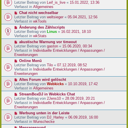
r
e
Letzter Beitrag von
Leif_is_live
«
15.01.2022, 13:36
B
u
Verfasst in
Allgemeines
e
e
N
Chat nicht wechselbar
i
r
e
Letzter Beitrag von
weltsieger
«
05.04.2021, 12:56
t
B
u
Verfasst in
wkTools
r
e
e
a
N
Änderung des Zählscripts
i
r
g
e
Letzter Beitrag von
Linus
«
16.02.2021, 18:10
t
B
u
Verfasst in
wkStats
r
e
e
a
N
akustische Warnung vor timeout
i
r
g
e
Letzter Beitrag von
gaston
«
15.06.2020, 00:34
t
B
u
Verfasst in
Individuelle Entwicklungen / Anpassungen /
r
e
e
Erweiterungen
a
i
r
g
N
Online Menü
t
B
e
Letzter Beitrag von
Tilo
«
07.12.2019, 08:52
r
e
u
Verfasst in
Individuelle Entwicklungen / Anpassungen /
a
i
e
Erweiterungen
g
t
r
N
Altes Forum wird gelöscht
r
B
e
Letzter Beitrag von
Webkicks
«
10.10.2019, 17:42
a
e
u
Verfasst in
Allgemeines
g
i
e
N
StreamBoxDJ in Webkicks Chat
t
r
e
Letzter Beitrag von
2Jens10
«
28.09.2019, 20:21
r
B
u
Verfasst in
Individuelle Entwicklungen / Anpassungen /
a
e
e
Erweiterungen
g
i
r
N
Werbung unten in der Leiste
t
B
e
Letzter Beitrag von
DJ_Harley
«
06.09.2019, 16:00
r
e
u
Verfasst in
Wunschecke
a
i
e
g
N
Messagesound