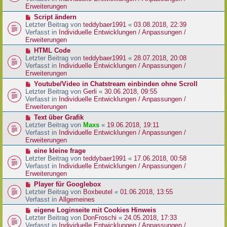
i
e
Erweiterungen
t
r
N
Script ändern
r
B
e
Letzter Beitrag von
teddybaer1991
«
03.08.2018, 22:39
a
e
u
Verfasst in
Individuelle Entwicklungen / Anpassungen /
g
i
e
Erweiterungen
t
r
N
HTML Code
r
B
e
Letzter Beitrag von
teddybaer1991
«
28.07.2018, 20:08
a
e
u
Verfasst in
Individuelle Entwicklungen / Anpassungen /
g
i
e
Erweiterungen
t
r
N
Youtube/Video in Chatstream einbinden ohne Scroll
r
B
e
Letzter Beitrag von
Gerli
«
30.06.2018, 09:55
a
e
u
Verfasst in
Individuelle Entwicklungen / Anpassungen /
g
i
e
Erweiterungen
t
r
N
Text über Grafik
r
B
e
Letzter Beitrag von
Maxs
«
19.06.2018, 19:11
a
e
u
Verfasst in
Individuelle Entwicklungen / Anpassungen /
g
i
e
Erweiterungen
t
r
N
eine kleine frage
r
B
e
Letzter Beitrag von
teddybaer1991
«
17.06.2018, 00:58
a
e
u
Verfasst in
Individuelle Entwicklungen / Anpassungen /
g
i
e
Erweiterungen
t
r
N
Player für Googlebox
r
B
e
Letzter Beitrag von
Boxbeutel
«
01.06.2018, 13:55
a
e
u
Verfasst in
Allgemeines
g
i
e
N
eigene Loginseite mit Cookies Hinweis
t
r
e
Letzter Beitrag von
DonFroschi
«
24.05.2018, 17:33
r
B
u
Verfasst in
Individuelle Entwicklungen / Anpassungen /
a