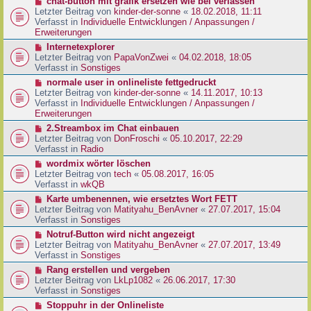
N
chat-button mit grafik ersetzen wie bei verlassen
t
r
e
Letzter Beitrag von
kinder-der-sonne
«
18.02.2018, 11:11
r
B
u
Verfasst in
Individuelle Entwicklungen / Anpassungen /
a
e
e
Erweiterungen
g
i
r
N
Internetexplorer
t
B
e
Letzter Beitrag von
PapaVonZwei
«
04.02.2018, 18:05
r
e
u
Verfasst in
Sonstiges
a
i
e
g
N
normale user in onlineliste fettgedruckt
t
r
e
Letzter Beitrag von
kinder-der-sonne
«
14.11.2017, 10:13
r
B
u
Verfasst in
Individuelle Entwicklungen / Anpassungen /
a
e
e
Erweiterungen
g
i
r
N
2.Streambox im Chat einbauen
t
B
e
Letzter Beitrag von
DonFroschi
«
05.10.2017, 22:29
r
e
u
Verfasst in
Radio
a
i
e
g
N
wordmix wörter löschen
t
r
e
Letzter Beitrag von
tech
«
05.08.2017, 16:05
r
B
u
Verfasst in
wkQB
a
e
e
g
N
Karte umbenennen, wie ersetztes Wort FETT
i
r
e
Letzter Beitrag von
Matityahu_BenAvner
«
27.07.2017, 15:04
t
B
u
Verfasst in
Sonstiges
r
e
e
a
N
Notruf-Button wird nicht angezeigt
i
r
g
e
Letzter Beitrag von
Matityahu_BenAvner
«
27.07.2017, 13:49
t
B
u
Verfasst in
Sonstiges
r
e
e
a
N
Rang erstellen und vergeben
i
r
g
e
Letzter Beitrag von
LkLp1082
«
26.06.2017, 17:30
t
B
u
Verfasst in
Sonstiges
r
e
e
a
N
Stoppuhr in der Onlineliste
i
r