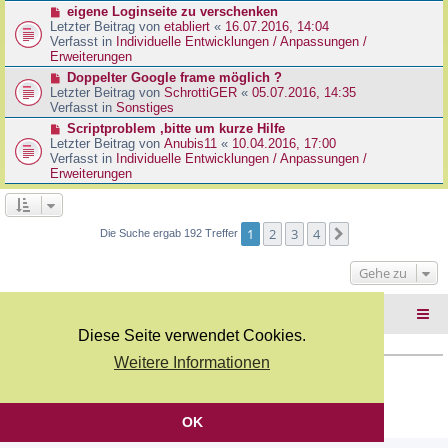
r
N
eigene Loginseite zu verschenken
r
B
e
Letzter Beitrag von
etabliert
«
16.07.2016, 14:04
a
e
u
Verfasst in
Individuelle Entwicklungen / Anpassungen /
g
i
e
Erweiterungen
t
r
N
Doppelter Google frame möglich ?
r
B
e
Letzter Beitrag von
SchrottiGER
«
05.07.2016, 14:35
a
e
u
Verfasst in
Sonstiges
g
i
e
N
Scriptproblem ,bitte um kurze Hilfe
t
r
e
Letzter Beitrag von
Anubis11
«
10.04.2016, 17:00
r
B
u
Verfasst in
Individuelle Entwicklungen / Anpassungen /
a
e
e
Erweiterungen
g
i
r
t
B
r
e
a
i
1
2
3
4
Nächste
Die Suche ergab 192 Treffer
g
t
r
Gehe zu
a
g
Foren-Übersicht
Diese Seite verwendet Cookies.
Weitere Informationen
Copyright Webkicks.de |
Impressum
|
AGB
|
Datenschutz
Powered by
phpBB
® Forum Software © phpBB Limited
Deutsche Übersetzung durch
phpBB.de
OK