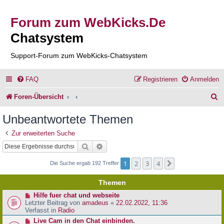
Forum zum WebKicks.De
Chatsystem
Support-Forum zum WebKicks-Chatsystem
FAQ
Registrieren
Anmelden
S
Foren-Übersicht
u
Unbeantwortete Themen
c
Zur erweiterten Suche
h
Suche
Erweiterte Suche
e
1
2
3
4
Nächste
Die Suche ergab 192 Treffer
Themen
N
Hilfe fuer chat und webseite
e
Letzter Beitrag von
amadeus
«
22.02.2022, 11:36
u
Verfasst in
Radio
e
N
Live Cam in den Chat einbinden.