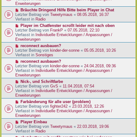
e
e
Erweiterungen
g
i
r
N
Bräuchte Dringend Hilfe Bitte beim Player in Chat
t
B
e
Letzter Beitrag von
Tweetymaus
«
08.05.2018, 16:37
r
e
u
Verfasst in
Radio
a
i
e
g
N
Player im Chatfenster scrollt leider mit nach oben
t
r
e
Letzter Beitrag von
FrankP
«
07.05.2018, 22:10
r
B
u
Verfasst in
Individuelle Entwicklungen / Anpassungen /
a
e
e
Erweiterungen
g
i
r
N
reconnect ausbauen?
t
B
e
Letzter Beitrag von
kinder-der-sonne
«
05.05.2018, 10:26
r
e
u
Verfasst in
Sonstiges
a
i
e
g
N
reconnect ausbauen?
t
r
e
Letzter Beitrag von
kinder-der-sonne
«
24.04.2018, 09:36
r
B
u
Verfasst in
Individuelle Entwicklungen / Anpassungen /
a
e
e
Erweiterungen
g
i
r
N
Nick-, und Schriftfarbe
t
B
e
Letzter Beitrag von
GvS
«
11.04.2018, 07:54
r
e
u
Verfasst in
Individuelle Entwicklungen / Anpassungen /
a
i
e
Erweiterungen
g
t
r
N
Farbänderung für alle user (problem)
r
B
e
Letzter Beitrag von
fighter242
«
23.03.2018, 12:26
a
e
u
Verfasst in
Individuelle Entwicklungen / Anpassungen /
g
i
e
Erweiterungen
t
r
N
Player Einbau
r
B
e
Letzter Beitrag von
Tweetymaus
«
22.03.2018, 19:06
a
e
u
Verfasst in
Radio
g
i
e