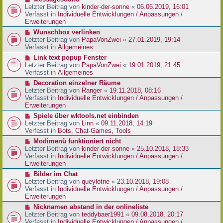
t
r
e
Letzter Beitrag von
kinder-der-sonne
«
06.06.2019, 16:01
r
B
u
Verfasst in
Individuelle Entwicklungen / Anpassungen /
a
e
e
Erweiterungen
g
i
r
N
Wunschbox verlinken
t
B
e
Letzter Beitrag von
PapaVonZwei
«
27.01.2019, 19:14
r
e
u
Verfasst in
Allgemeines
a
i
e
g
N
Link text popup Fenster
t
r
e
Letzter Beitrag von
PapaVonZwei
«
19.01.2019, 21:45
r
B
u
Verfasst in
Allgemeines
a
e
e
g
N
Decoration einzelner Räume
i
r
e
Letzter Beitrag von
Ranger
«
19.11.2018, 08:16
t
B
u
Verfasst in
Individuelle Entwicklungen / Anpassungen /
r
e
e
Erweiterungen
a
i
r
g
N
Spiele über wktools.net einbinden
t
B
e
Letzter Beitrag von
Linn
«
09.11.2018, 14:19
r
e
u
Verfasst in
Bots, Chat-Games, Tools
a
i
e
g
N
Modimenü funktioniert nicht
t
r
e
Letzter Beitrag von
kinder-der-sonne
«
25.10.2018, 18:33
r
B
u
Verfasst in
Individuelle Entwicklungen / Anpassungen /
a
e
e
Erweiterungen
g
i
r
N
Bilder im Chat
t
B
e
Letzter Beitrag von
queylotrie
«
23.10.2018, 19:08
r
e
u
Verfasst in
Individuelle Entwicklungen / Anpassungen /
a
i
e
Erweiterungen
g
t
r
N
Nicknamen abstand in der onlineliste
r
B
e
Letzter Beitrag von
teddybaer1991
«
09.08.2018, 20:17
a
e
u
Verfasst in
Individuelle Entwicklungen / Anpassungen /
g