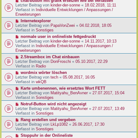
N
chat-button mit grafik ersetzen wie bei verlassen
t
r
e
Letzter Beitrag von
kinder-der-sonne
«
18.02.2018, 11:11
r
B
u
Verfasst in
Individuelle Entwicklungen / Anpassungen /
a
e
e
Erweiterungen
g
i
r
N
Internetexplorer
t
B
e
Letzter Beitrag von
PapaVonZwei
«
04.02.2018, 18:05
r
e
u
Verfasst in
Sonstiges
a
i
e
g
N
normale user in onlineliste fettgedruckt
t
r
e
Letzter Beitrag von
kinder-der-sonne
«
14.11.2017, 10:13
r
B
u
Verfasst in
Individuelle Entwicklungen / Anpassungen /
a
e
e
Erweiterungen
g
i
r
N
2.Streambox im Chat einbauen
t
B
e
Letzter Beitrag von
DonFroschi
«
05.10.2017, 22:29
r
e
u
Verfasst in
Radio
a
i
e
g
N
wordmix wörter löschen
t
r
e
Letzter Beitrag von
tech
«
05.08.2017, 16:05
r
B
u
Verfasst in
wkQB
a
e
e
g
N
Karte umbenennen, wie ersetztes Wort FETT
i
r
e
Letzter Beitrag von
Matityahu_BenAvner
«
27.07.2017, 15:04
t
B
u
Verfasst in
Sonstiges
r
e
e
a
N
Notruf-Button wird nicht angezeigt
i
r
g
e
Letzter Beitrag von
Matityahu_BenAvner
«
27.07.2017, 13:49
t
B
u
Verfasst in
Sonstiges
r
e
e
a
N
Rang erstellen und vergeben
i
r
g
e
Letzter Beitrag von
LkLp1082
«
26.06.2017, 17:30
t
B
u
Verfasst in
Sonstiges
r
e
e
a
N
Stoppuhr in der Onlineliste
i
r