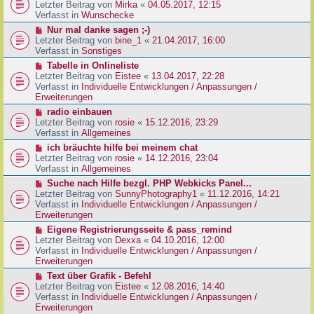
g
e
Letzter Beitrag von
Mirka
«
04.05.2017, 12:15
t
B
u
Verfasst in
Wunschecke
r
e
e
a
N
Nur mal danke sagen ;-)
i
r
g
e
Letzter Beitrag von
bine_1
«
21.04.2017, 16:00
t
B
u
Verfasst in
Sonstiges
r
e
e
a
N
Tabelle in Onlineliste
i
r
g
e
Letzter Beitrag von
Eistee
«
13.04.2017, 22:28
t
B
u
Verfasst in
Individuelle Entwicklungen / Anpassungen /
r
e
e
Erweiterungen
a
i
r
g
N
radio einbauen
t
B
e
Letzter Beitrag von
rosie
«
15.12.2016, 23:29
r
e
u
Verfasst in
Allgemeines
a
i
e
g
N
ich bräuchte hilfe bei meinem chat
t
r
e
Letzter Beitrag von
rosie
«
14.12.2016, 23:04
r
B
u
Verfasst in
Allgemeines
a
e
e
g
N
Suche nach Hilfe bezgl. PHP Webkicks Panel...
i
r
e
Letzter Beitrag von
SunnyPhotography1
«
11.12.2016, 14:21
t
B
u
Verfasst in
Individuelle Entwicklungen / Anpassungen /
r
e
e
Erweiterungen
a
i
r
g
N
Eigene Registrierungsseite & pass_remind
t
B
e
Letzter Beitrag von
Dexxa
«
04.10.2016, 12:00
r
e
u
Verfasst in
Individuelle Entwicklungen / Anpassungen /
a
i
e
Erweiterungen
g
t
r
N
Text über Grafik - Befehl
r
B
e
Letzter Beitrag von
Eistee
«
12.08.2016, 14:40
a
e
u
Verfasst in
Individuelle Entwicklungen / Anpassungen /
g
i
e
Erweiterungen
t