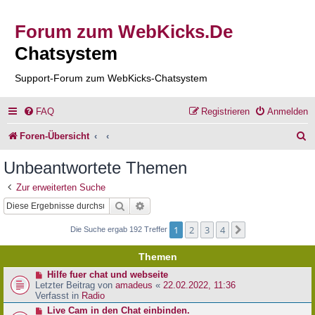
Forum zum WebKicks.De
Chatsystem
Support-Forum zum WebKicks-Chatsystem
FAQ
Registrieren
Anmelden
S
Foren-Übersicht
u
Unbeantwortete Themen
c
Zur erweiterten Suche
h
Suche
Erweiterte Suche
e
1
2
3
4
Nächste
Die Suche ergab 192 Treffer
Themen
N
Hilfe fuer chat und webseite
e
Letzter Beitrag von
amadeus
«
22.02.2022, 11:36
u
Verfasst in
Radio
e
N
Live Cam in den Chat einbinden.