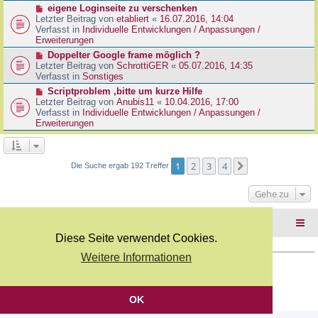
r
N
eigene Loginseite zu verschenken
r
B
e
Letzter Beitrag von
etabliert
«
16.07.2016, 14:04
a
e
u
Verfasst in
Individuelle Entwicklungen / Anpassungen /
g
i
e
Erweiterungen
t
r
N
Doppelter Google frame möglich ?
r
B
e
Letzter Beitrag von
SchrottiGER
«
05.07.2016, 14:35
a
e
u
Verfasst in
Sonstiges
g
i
e
N
Scriptproblem ,bitte um kurze Hilfe
t
r
e
Letzter Beitrag von
Anubis11
«
10.04.2016, 17:00
r
B
u
Verfasst in
Individuelle Entwicklungen / Anpassungen /
a
e
e
Erweiterungen
g
i
r
t
B
r
e
a
i
1
2
3
4
Nächste
Die Suche ergab 192 Treffer
g
t
r
Gehe zu
a
g
Foren-Übersicht
Diese Seite verwendet Cookies.
Weitere Informationen
Copyright Webkicks.de |
Impressum
|
AGB
|
Datenschutz
Powered by
phpBB
® Forum Software © phpBB Limited
Deutsche Übersetzung durch
phpBB.de
OK