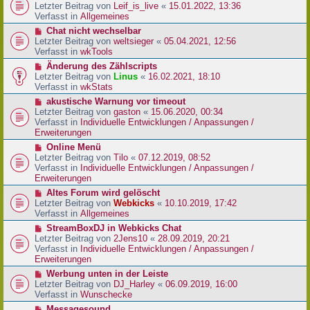
r
e
Letzter Beitrag von
Leif_is_live
«
15.01.2022, 13:36
B
u
Verfasst in
Allgemeines
e
e
N
Chat nicht wechselbar
i
r
e
Letzter Beitrag von
weltsieger
«
05.04.2021, 12:56
t
B
u
Verfasst in
wkTools
r
e
e
a
N
Änderung des Zählscripts
i
r
g
e
Letzter Beitrag von
Linus
«
16.02.2021, 18:10
t
B
u
Verfasst in
wkStats
r
e
e
a
N
akustische Warnung vor timeout
i
r
g
e
Letzter Beitrag von
gaston
«
15.06.2020, 00:34
t
B
u
Verfasst in
Individuelle Entwicklungen / Anpassungen /
r
e
e
Erweiterungen
a
i
r
g
N
Online Menü
t
B
e
Letzter Beitrag von
Tilo
«
07.12.2019, 08:52
r
e
u
Verfasst in
Individuelle Entwicklungen / Anpassungen /
a
i
e
Erweiterungen
g
t
r
N
Altes Forum wird gelöscht
r
B
e
Letzter Beitrag von
Webkicks
«
10.10.2019, 17:42
a
e
u
Verfasst in
Allgemeines
g
i
e
N
StreamBoxDJ in Webkicks Chat
t
r
e
Letzter Beitrag von
2Jens10
«
28.09.2019, 20:21
r
B
u
Verfasst in
Individuelle Entwicklungen / Anpassungen /
a
e
e
Erweiterungen
g
i
r
N
Werbung unten in der Leiste
t
B
e
Letzter Beitrag von
DJ_Harley
«
06.09.2019, 16:00
r
e
u
Verfasst in
Wunschecke
a
i
e
g
N
Messagesound