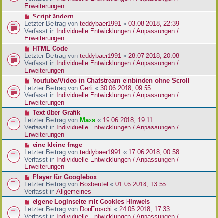
i
e
Erweiterungen
t
r
N
Script ändern
r
B
e
Letzter Beitrag von
teddybaer1991
«
03.08.2018, 22:39
a
e
u
Verfasst in
Individuelle Entwicklungen / Anpassungen /
g
i
e
Erweiterungen
t
r
N
HTML Code
r
B
e
Letzter Beitrag von
teddybaer1991
«
28.07.2018, 20:08
a
e
u
Verfasst in
Individuelle Entwicklungen / Anpassungen /
g
i
e
Erweiterungen
t
r
N
Youtube/Video in Chatstream einbinden ohne Scroll
r
B
e
Letzter Beitrag von
Gerli
«
30.06.2018, 09:55
a
e
u
Verfasst in
Individuelle Entwicklungen / Anpassungen /
g
i
e
Erweiterungen
t
r
N
Text über Grafik
r
B
e
Letzter Beitrag von
Maxs
«
19.06.2018, 19:11
a
e
u
Verfasst in
Individuelle Entwicklungen / Anpassungen /
g
i
e
Erweiterungen
t
r
N
eine kleine frage
r
B
e
Letzter Beitrag von
teddybaer1991
«
17.06.2018, 00:58
a
e
u
Verfasst in
Individuelle Entwicklungen / Anpassungen /
g
i
e
Erweiterungen
t
r
N
Player für Googlebox
r
B
e
Letzter Beitrag von
Boxbeutel
«
01.06.2018, 13:55
a
e
u
Verfasst in
Allgemeines
g
i
e
N
eigene Loginseite mit Cookies Hinweis
t
r
e
Letzter Beitrag von
DonFroschi
«
24.05.2018, 17:33
r
B
u
Verfasst in
Individuelle Entwicklungen / Anpassungen /
a