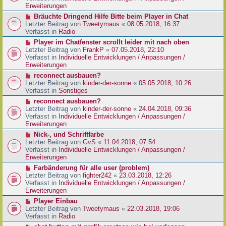
e
e
Erweiterungen
g
i
r
N
Bräuchte Dringend Hilfe Bitte beim Player in Chat
t
B
e
Letzter Beitrag von
Tweetymaus
«
08.05.2018, 16:37
r
e
u
Verfasst in
Radio
a
i
e
g
N
Player im Chatfenster scrollt leider mit nach oben
t
r
e
Letzter Beitrag von
FrankP
«
07.05.2018, 22:10
r
B
u
Verfasst in
Individuelle Entwicklungen / Anpassungen /
a
e
e
Erweiterungen
g
i
r
N
reconnect ausbauen?
t
B
e
Letzter Beitrag von
kinder-der-sonne
«
05.05.2018, 10:26
r
e
u
Verfasst in
Sonstiges
a
i
e
g
N
reconnect ausbauen?
t
r
e
Letzter Beitrag von
kinder-der-sonne
«
24.04.2018, 09:36
r
B
u
Verfasst in
Individuelle Entwicklungen / Anpassungen /
a
e
e
Erweiterungen
g
i
r
N
Nick-, und Schriftfarbe
t
B
e
Letzter Beitrag von
GvS
«
11.04.2018, 07:54
r
e
u
Verfasst in
Individuelle Entwicklungen / Anpassungen /
a
i
e
Erweiterungen
g
t
r
N
Farbänderung für alle user (problem)
r
B
e
Letzter Beitrag von
fighter242
«
23.03.2018, 12:26
a
e
u
Verfasst in
Individuelle Entwicklungen / Anpassungen /
g
i
e
Erweiterungen
t
r
N
Player Einbau
r
B
e
Letzter Beitrag von
Tweetymaus
«
22.03.2018, 19:06
a
e
u
Verfasst in
Radio
g
i
e