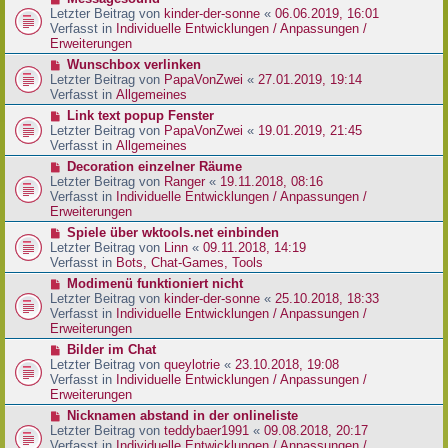
t
r
e
Letzter Beitrag von
kinder-der-sonne
«
06.06.2019, 16:01
r
B
u
Verfasst in
Individuelle Entwicklungen / Anpassungen /
a
e
e
Erweiterungen
g
i
r
N
Wunschbox verlinken
t
B
e
Letzter Beitrag von
PapaVonZwei
«
27.01.2019, 19:14
r
e
u
Verfasst in
Allgemeines
a
i
e
g
N
Link text popup Fenster
t
r
e
Letzter Beitrag von
PapaVonZwei
«
19.01.2019, 21:45
r
B
u
Verfasst in
Allgemeines
a
e
e
g
N
Decoration einzelner Räume
i
r
e
Letzter Beitrag von
Ranger
«
19.11.2018, 08:16
t
B
u
Verfasst in
Individuelle Entwicklungen / Anpassungen /
r
e
e
Erweiterungen
a
i
r
g
N
Spiele über wktools.net einbinden
t
B
e
Letzter Beitrag von
Linn
«
09.11.2018, 14:19
r
e
u
Verfasst in
Bots, Chat-Games, Tools
a
i
e
g
N
Modimenü funktioniert nicht
t
r
e
Letzter Beitrag von
kinder-der-sonne
«
25.10.2018, 18:33
r
B
u
Verfasst in
Individuelle Entwicklungen / Anpassungen /
a
e
e
Erweiterungen
g
i
r
N
Bilder im Chat
t
B
e
Letzter Beitrag von
queylotrie
«
23.10.2018, 19:08
r
e
u
Verfasst in
Individuelle Entwicklungen / Anpassungen /
a
i
e
Erweiterungen
g
t
r
N
Nicknamen abstand in der onlineliste
r
B
e
Letzter Beitrag von
teddybaer1991
«
09.08.2018, 20:17
a
e
u
Verfasst in
Individuelle Entwicklungen / Anpassungen /
g