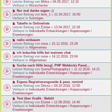
g
e
Letzter Beitrag von
Mirka
«
04.05.2017, 12:15
t
B
u
Verfasst in
Wunschecke
r
e
e
a
N
Nur mal danke sagen ;-)
i
r
g
e
Letzter Beitrag von
bine_1
«
21.04.2017, 16:00
t
B
u
Verfasst in
Sonstiges
r
e
e
a
N
Tabelle in Onlineliste
i
r
g
e
Letzter Beitrag von
Eistee
«
13.04.2017, 22:28
t
B
u
Verfasst in
Individuelle Entwicklungen / Anpassungen /
r
e
e
Erweiterungen
a
i
r
g
N
radio einbauen
t
B
e
Letzter Beitrag von
rosie
«
15.12.2016, 23:29
r
e
u
Verfasst in
Allgemeines
a
i
e
g
N
ich bräuchte hilfe bei meinem chat
t
r
e
Letzter Beitrag von
rosie
«
14.12.2016, 23:04
r
B
u
Verfasst in
Allgemeines
a
e
e
g
N
Suche nach Hilfe bezgl. PHP Webkicks Panel...
i
r
e
Letzter Beitrag von
SunnyPhotography1
«
11.12.2016, 14:21
t
B
u
Verfasst in
Individuelle Entwicklungen / Anpassungen /
r
e
e
Erweiterungen
a
i
r
g
N
Eigene Registrierungsseite & pass_remind
t
B
e
Letzter Beitrag von
Dexxa
«
04.10.2016, 12:00
r
e
u
Verfasst in
Individuelle Entwicklungen / Anpassungen /
a
i
e
Erweiterungen
g
t
r
N
Text über Grafik - Befehl
r
B
e
Letzter Beitrag von
Eistee
«
12.08.2016, 14:40
a
e
u
Verfasst in
Individuelle Entwicklungen / Anpassungen /
g
i
e
Erweiterungen
t