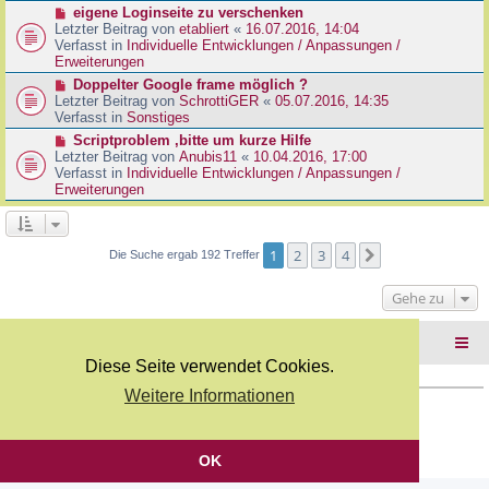
r
N
eigene Loginseite zu verschenken
r
B
e
Letzter Beitrag von
etabliert
«
16.07.2016, 14:04
a
e
u
Verfasst in
Individuelle Entwicklungen / Anpassungen /
g
i
e
Erweiterungen
t
r
N
Doppelter Google frame möglich ?
r
B
e
Letzter Beitrag von
SchrottiGER
«
05.07.2016, 14:35
a
e
u
Verfasst in
Sonstiges
g
i
e
N
Scriptproblem ,bitte um kurze Hilfe
t
r
e
Letzter Beitrag von
Anubis11
«
10.04.2016, 17:00
r
B
u
Verfasst in
Individuelle Entwicklungen / Anpassungen /
a
e
e
Erweiterungen
g
i
r
t
B
r
e
a
i
1
2
3
4
Nächste
Die Suche ergab 192 Treffer
g
t
r
Gehe zu
a
g
Foren-Übersicht
Diese Seite verwendet Cookies.
Weitere Informationen
Copyright Webkicks.de |
Impressum
|
AGB
|
Datenschutz
Powered by
phpBB
® Forum Software © phpBB Limited
Deutsche Übersetzung durch
phpBB.de
OK