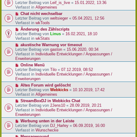
r
e
Letzter Beitrag von
Leif_is_live
«
15.01.2022, 13:36
B
u
Verfasst in
Allgemeines
e
e
N
Chat nicht wechselbar
i
r
e
Letzter Beitrag von
weltsieger
«
05.04.2021, 12:56
t
B
u
Verfasst in
wkTools
r
e
e
a
N
Änderung des Zählscripts
i
r
g
e
Letzter Beitrag von
Linus
«
16.02.2021, 18:10
t
B
u
Verfasst in
wkStats
r
e
e
a
N
akustische Warnung vor timeout
i
r
g
e
Letzter Beitrag von
gaston
«
15.06.2020, 00:34
t
B
u
Verfasst in
Individuelle Entwicklungen / Anpassungen /
r
e
e
Erweiterungen
a
i
r
g
N
Online Menü
t
B
e
Letzter Beitrag von
Tilo
«
07.12.2019, 08:52
r
e
u
Verfasst in
Individuelle Entwicklungen / Anpassungen /
a
i
e
Erweiterungen
g
t
r
N
Altes Forum wird gelöscht
r
B
e
Letzter Beitrag von
Webkicks
«
10.10.2019, 17:42
a
e
u
Verfasst in
Allgemeines
g
i
e
N
StreamBoxDJ in Webkicks Chat
t
r
e
Letzter Beitrag von
2Jens10
«
28.09.2019, 20:21
r
B
u
Verfasst in
Individuelle Entwicklungen / Anpassungen /
a
e
e
Erweiterungen
g
i
r
N
Werbung unten in der Leiste
t
B
e
Letzter Beitrag von
DJ_Harley
«
06.09.2019, 16:00
r
e
u
Verfasst in
Wunschecke
a
i
e
g
N
Messagesound