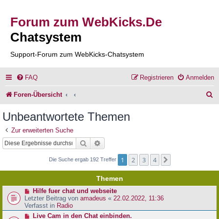
Forum zum WebKicks.De
Chatsystem
Support-Forum zum WebKicks-Chatsystem
FAQ
Registrieren
Anmelden
S
Foren-Übersicht
u
Unbeantwortete Themen
c
Zur erweiterten Suche
h
Suche
Erweiterte Suche
e
1
2
3
4
Nächste
Die Suche ergab 192 Treffer
Themen
N
Hilfe fuer chat und webseite
e
Letzter Beitrag von
amadeus
«
22.02.2022, 11:36
u
Verfasst in
Radio
e
N
Live Cam in den Chat einbinden.