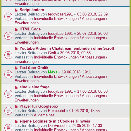
i
e
Erweiterungen
t
r
N
Script ändern
r
B
e
Letzter Beitrag von
teddybaer1991
«
03.08.2018, 22:39
a
e
u
Verfasst in
Individuelle Entwicklungen / Anpassungen /
g
i
e
Erweiterungen
t
r
N
HTML Code
r
B
e
Letzter Beitrag von
teddybaer1991
«
28.07.2018, 20:08
a
e
u
Verfasst in
Individuelle Entwicklungen / Anpassungen /
g
i
e
Erweiterungen
t
r
N
Youtube/Video in Chatstream einbinden ohne Scroll
r
B
e
Letzter Beitrag von
Gerli
«
30.06.2018, 09:55
a
e
u
Verfasst in
Individuelle Entwicklungen / Anpassungen /
g
i
e
Erweiterungen
t
r
N
Text über Grafik
r
B
e
Letzter Beitrag von
Maxs
«
19.06.2018, 19:11
a
e
u
Verfasst in
Individuelle Entwicklungen / Anpassungen /
g
i
e
Erweiterungen
t
r
N
eine kleine frage
r
B
e
Letzter Beitrag von
teddybaer1991
«
17.06.2018, 00:58
a
e
u
Verfasst in
Individuelle Entwicklungen / Anpassungen /
g
i
e
Erweiterungen
t
r
N
Player für Googlebox
r
B
e
Letzter Beitrag von
Boxbeutel
«
01.06.2018, 13:55
a
e
u
Verfasst in
Allgemeines
g
i
e
N
eigene Loginseite mit Cookies Hinweis
t
r
e
Letzter Beitrag von
DonFroschi
«
24.05.2018, 17:33
r
B
u
Verfasst in
Individuelle Entwicklungen / Anpassungen /
a