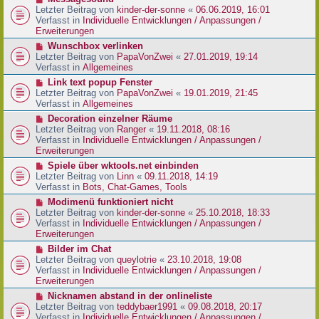
t
r
e
Letzter Beitrag von
kinder-der-sonne
«
06.06.2019, 16:01
r
B
u
Verfasst in
Individuelle Entwicklungen / Anpassungen /
a
e
e
Erweiterungen
g
i
r
N
Wunschbox verlinken
t
B
e
Letzter Beitrag von
PapaVonZwei
«
27.01.2019, 19:14
r
e
u
Verfasst in
Allgemeines
a
i
e
g
N
Link text popup Fenster
t
r
e
Letzter Beitrag von
PapaVonZwei
«
19.01.2019, 21:45
r
B
u
Verfasst in
Allgemeines
a
e
e
g
N
Decoration einzelner Räume
i
r
e
Letzter Beitrag von
Ranger
«
19.11.2018, 08:16
t
B
u
Verfasst in
Individuelle Entwicklungen / Anpassungen /
r
e
e
Erweiterungen
a
i
r
g
N
Spiele über wktools.net einbinden
t
B
e
Letzter Beitrag von
Linn
«
09.11.2018, 14:19
r
e
u
Verfasst in
Bots, Chat-Games, Tools
a
i
e
g
N
Modimenü funktioniert nicht
t
r
e
Letzter Beitrag von
kinder-der-sonne
«
25.10.2018, 18:33
r
B
u
Verfasst in
Individuelle Entwicklungen / Anpassungen /
a
e
e
Erweiterungen
g
i
r
N
Bilder im Chat
t
B
e
Letzter Beitrag von
queylotrie
«
23.10.2018, 19:08
r
e
u
Verfasst in
Individuelle Entwicklungen / Anpassungen /
a
i
e
Erweiterungen
g
t
r
N
Nicknamen abstand in der onlineliste
r
B
e
Letzter Beitrag von
teddybaer1991
«
09.08.2018, 20:17
a
e
u
Verfasst in
Individuelle Entwicklungen / Anpassungen /
g