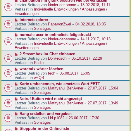
N
chat-button mit grafik ersetzen wie bei verlassen
t
r
e
Letzter Beitrag von
kinder-der-sonne
«
18.02.2018, 11:11
r
B
u
Verfasst in
Individuelle Entwicklungen / Anpassungen /
a
e
e
Erweiterungen
g
i
r
N
Internetexplorer
t
B
e
Letzter Beitrag von
PapaVonZwei
«
04.02.2018, 18:05
r
e
u
Verfasst in
Sonstiges
a
i
e
g
N
normale user in onlineliste fettgedruckt
t
r
e
Letzter Beitrag von
kinder-der-sonne
«
14.11.2017, 10:13
r
B
u
Verfasst in
Individuelle Entwicklungen / Anpassungen /
a
e
e
Erweiterungen
g
i
r
N
2.Streambox im Chat einbauen
t
B
e
Letzter Beitrag von
DonFroschi
«
05.10.2017, 22:29
r
e
u
Verfasst in
Radio
a
i
e
g
N
wordmix wörter löschen
t
r
e
Letzter Beitrag von
tech
«
05.08.2017, 16:05
r
B
u
Verfasst in
wkQB
a
e
e
g
N
Karte umbenennen, wie ersetztes Wort FETT
i
r
e
Letzter Beitrag von
Matityahu_BenAvner
«
27.07.2017, 15:04
t
B
u
Verfasst in
Sonstiges
r
e
e
a
N
Notruf-Button wird nicht angezeigt
i
r
g
e
Letzter Beitrag von
Matityahu_BenAvner
«
27.07.2017, 13:49
t
B
u
Verfasst in
Sonstiges
r
e
e
a
N
Rang erstellen und vergeben
i
r
g
e
Letzter Beitrag von
LkLp1082
«
26.06.2017, 17:30
t
B
u
Verfasst in
Sonstiges
r
e
e
a
N
Stoppuhr in der Onlineliste
i
r