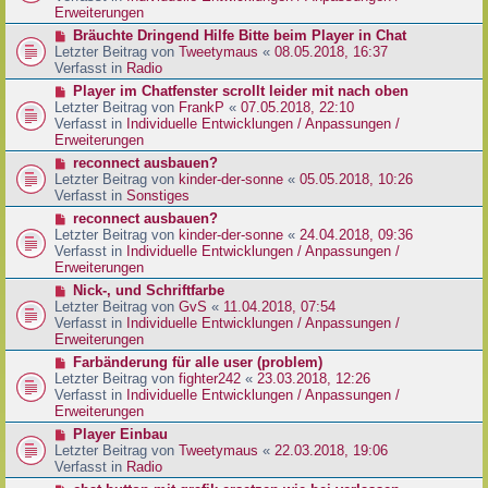
e
e
Erweiterungen
g
i
r
N
Bräuchte Dringend Hilfe Bitte beim Player in Chat
t
B
e
Letzter Beitrag von
Tweetymaus
«
08.05.2018, 16:37
r
e
u
Verfasst in
Radio
a
i
e
g
N
Player im Chatfenster scrollt leider mit nach oben
t
r
e
Letzter Beitrag von
FrankP
«
07.05.2018, 22:10
r
B
u
Verfasst in
Individuelle Entwicklungen / Anpassungen /
a
e
e
Erweiterungen
g
i
r
N
reconnect ausbauen?
t
B
e
Letzter Beitrag von
kinder-der-sonne
«
05.05.2018, 10:26
r
e
u
Verfasst in
Sonstiges
a
i
e
g
N
reconnect ausbauen?
t
r
e
Letzter Beitrag von
kinder-der-sonne
«
24.04.2018, 09:36
r
B
u
Verfasst in
Individuelle Entwicklungen / Anpassungen /
a
e
e
Erweiterungen
g
i
r
N
Nick-, und Schriftfarbe
t
B
e
Letzter Beitrag von
GvS
«
11.04.2018, 07:54
r
e
u
Verfasst in
Individuelle Entwicklungen / Anpassungen /
a
i
e
Erweiterungen
g
t
r
N
Farbänderung für alle user (problem)
r
B
e
Letzter Beitrag von
fighter242
«
23.03.2018, 12:26
a
e
u
Verfasst in
Individuelle Entwicklungen / Anpassungen /
g
i
e
Erweiterungen
t
r
N
Player Einbau
r
B
e
Letzter Beitrag von
Tweetymaus
«
22.03.2018, 19:06
a
e
u
Verfasst in
Radio
g
i
e