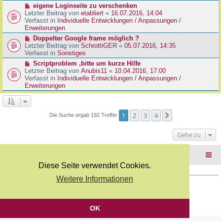
r
N
eigene Loginseite zu verschenken
r
B
e
Letzter Beitrag von
etabliert
«
16.07.2016, 14:04
a
e
u
Verfasst in
Individuelle Entwicklungen / Anpassungen /
g
i
e
Erweiterungen
t
r
N
Doppelter Google frame möglich ?
r
B
e
Letzter Beitrag von
SchrottiGER
«
05.07.2016, 14:35
a
e
u
Verfasst in
Sonstiges
g
i
e
N
Scriptproblem ,bitte um kurze Hilfe
t
r
e
Letzter Beitrag von
Anubis11
«
10.04.2016, 17:00
r
B
u
Verfasst in
Individuelle Entwicklungen / Anpassungen /
a
e
e
Erweiterungen
g
i
r
t
B
r
e
a
i
1
2
3
4
Nächste
Die Suche ergab 192 Treffer
g
t
r
Gehe zu
a
g
Foren-Übersicht
Diese Seite verwendet Cookies.
Weitere Informationen
Copyright Webkicks.de |
Impressum
|
AGB
|
Datenschutz
Powered by
phpBB
® Forum Software © phpBB Limited
Deutsche Übersetzung durch
phpBB.de
OK