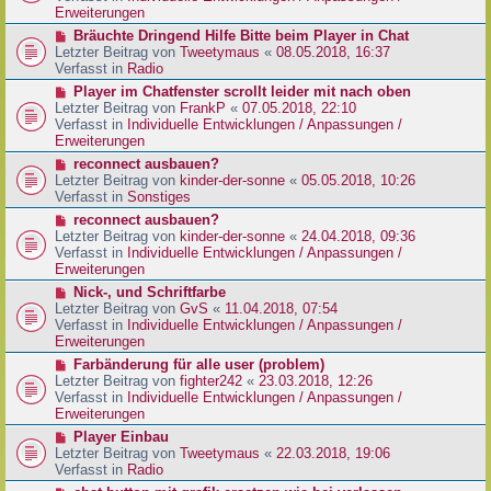
e
e
Erweiterungen
g
i
r
N
Bräuchte Dringend Hilfe Bitte beim Player in Chat
t
B
e
Letzter Beitrag von
Tweetymaus
«
08.05.2018, 16:37
r
e
u
Verfasst in
Radio
a
i
e
g
N
Player im Chatfenster scrollt leider mit nach oben
t
r
e
Letzter Beitrag von
FrankP
«
07.05.2018, 22:10
r
B
u
Verfasst in
Individuelle Entwicklungen / Anpassungen /
a
e
e
Erweiterungen
g
i
r
N
reconnect ausbauen?
t
B
e
Letzter Beitrag von
kinder-der-sonne
«
05.05.2018, 10:26
r
e
u
Verfasst in
Sonstiges
a
i
e
g
N
reconnect ausbauen?
t
r
e
Letzter Beitrag von
kinder-der-sonne
«
24.04.2018, 09:36
r
B
u
Verfasst in
Individuelle Entwicklungen / Anpassungen /
a
e
e
Erweiterungen
g
i
r
N
Nick-, und Schriftfarbe
t
B
e
Letzter Beitrag von
GvS
«
11.04.2018, 07:54
r
e
u
Verfasst in
Individuelle Entwicklungen / Anpassungen /
a
i
e
Erweiterungen
g
t
r
N
Farbänderung für alle user (problem)
r
B
e
Letzter Beitrag von
fighter242
«
23.03.2018, 12:26
a
e
u
Verfasst in
Individuelle Entwicklungen / Anpassungen /
g
i
e
Erweiterungen
t
r
N
Player Einbau
r
B
e
Letzter Beitrag von
Tweetymaus
«
22.03.2018, 19:06
a
e
u
Verfasst in
Radio
g
i
e