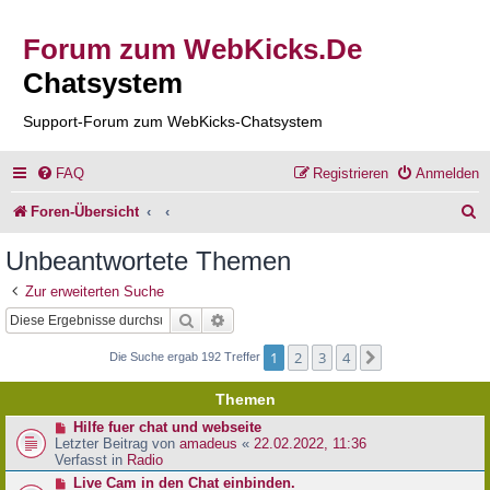
Forum zum WebKicks.De
Chatsystem
Support-Forum zum WebKicks-Chatsystem
FAQ
Registrieren
Anmelden
S
Foren-Übersicht
u
Unbeantwortete Themen
c
Zur erweiterten Suche
h
Suche
Erweiterte Suche
e
1
2
3
4
Nächste
Die Suche ergab 192 Treffer
Themen
N
Hilfe fuer chat und webseite
e
Letzter Beitrag von
amadeus
«
22.02.2022, 11:36
u
Verfasst in
Radio
e
N
Live Cam in den Chat einbinden.