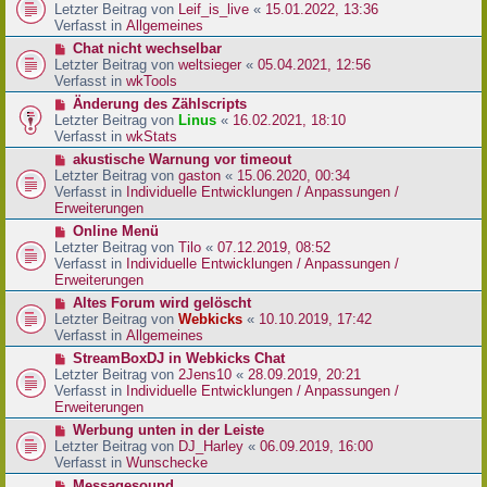
r
e
Letzter Beitrag von
Leif_is_live
«
15.01.2022, 13:36
B
u
Verfasst in
Allgemeines
e
e
N
Chat nicht wechselbar
i
r
e
Letzter Beitrag von
weltsieger
«
05.04.2021, 12:56
t
B
u
Verfasst in
wkTools
r
e
e
a
N
Änderung des Zählscripts
i
r
g
e
Letzter Beitrag von
Linus
«
16.02.2021, 18:10
t
B
u
Verfasst in
wkStats
r
e
e
a
N
akustische Warnung vor timeout
i
r
g
e
Letzter Beitrag von
gaston
«
15.06.2020, 00:34
t
B
u
Verfasst in
Individuelle Entwicklungen / Anpassungen /
r
e
e
Erweiterungen
a
i
r
g
N
Online Menü
t
B
e
Letzter Beitrag von
Tilo
«
07.12.2019, 08:52
r
e
u
Verfasst in
Individuelle Entwicklungen / Anpassungen /
a
i
e
Erweiterungen
g
t
r
N
Altes Forum wird gelöscht
r
B
e
Letzter Beitrag von
Webkicks
«
10.10.2019, 17:42
a
e
u
Verfasst in
Allgemeines
g
i
e
N
StreamBoxDJ in Webkicks Chat
t
r
e
Letzter Beitrag von
2Jens10
«
28.09.2019, 20:21
r
B
u
Verfasst in
Individuelle Entwicklungen / Anpassungen /
a
e
e
Erweiterungen
g
i
r
N
Werbung unten in der Leiste
t
B
e
Letzter Beitrag von
DJ_Harley
«
06.09.2019, 16:00
r
e
u
Verfasst in
Wunschecke
a
i
e
g
N
Messagesound