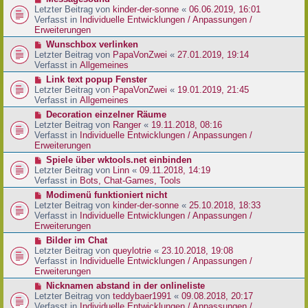
t
r
e
Letzter Beitrag von
kinder-der-sonne
«
06.06.2019, 16:01
r
B
u
Verfasst in
Individuelle Entwicklungen / Anpassungen /
a
e
e
Erweiterungen
g
i
r
N
Wunschbox verlinken
t
B
e
Letzter Beitrag von
PapaVonZwei
«
27.01.2019, 19:14
r
e
u
Verfasst in
Allgemeines
a
i
e
g
N
Link text popup Fenster
t
r
e
Letzter Beitrag von
PapaVonZwei
«
19.01.2019, 21:45
r
B
u
Verfasst in
Allgemeines
a
e
e
g
N
Decoration einzelner Räume
i
r
e
Letzter Beitrag von
Ranger
«
19.11.2018, 08:16
t
B
u
Verfasst in
Individuelle Entwicklungen / Anpassungen /
r
e
e
Erweiterungen
a
i
r
g
N
Spiele über wktools.net einbinden
t
B
e
Letzter Beitrag von
Linn
«
09.11.2018, 14:19
r
e
u
Verfasst in
Bots, Chat-Games, Tools
a
i
e
g
N
Modimenü funktioniert nicht
t
r
e
Letzter Beitrag von
kinder-der-sonne
«
25.10.2018, 18:33
r
B
u
Verfasst in
Individuelle Entwicklungen / Anpassungen /
a
e
e
Erweiterungen
g
i
r
N
Bilder im Chat
t
B
e
Letzter Beitrag von
queylotrie
«
23.10.2018, 19:08
r
e
u
Verfasst in
Individuelle Entwicklungen / Anpassungen /
a
i
e
Erweiterungen
g
t
r
N
Nicknamen abstand in der onlineliste
r
B
e
Letzter Beitrag von
teddybaer1991
«
09.08.2018, 20:17
a
e
u
Verfasst in
Individuelle Entwicklungen / Anpassungen /
g