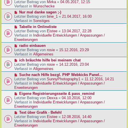
g
e
Letzter Beitrag von
Mirka
«
04.05.2017, 12:15
t
B
u
Verfasst in
Wunschecke
r
e
e
a
N
Nur mal danke sagen ;-)
i
r
g
e
Letzter Beitrag von
bine_1
«
21.04.2017, 16:00
t
B
u
Verfasst in
Sonstiges
r
e
e
a
N
Tabelle in Onlineliste
i
r
g
e
Letzter Beitrag von
Eistee
«
13.04.2017, 22:28
t
B
u
Verfasst in
Individuelle Entwicklungen / Anpassungen /
r
e
e
Erweiterungen
a
i
r
g
N
radio einbauen
t
B
e
Letzter Beitrag von
rosie
«
15.12.2016, 23:29
r
e
u
Verfasst in
Allgemeines
a
i
e
g
N
ich bräuchte hilfe bei meinem chat
t
r
e
Letzter Beitrag von
rosie
«
14.12.2016, 23:04
r
B
u
Verfasst in
Allgemeines
a
e
e
g
N
Suche nach Hilfe bezgl. PHP Webkicks Panel...
i
r
e
Letzter Beitrag von
SunnyPhotography1
«
11.12.2016, 14:21
t
B
u
Verfasst in
Individuelle Entwicklungen / Anpassungen /
r
e
e
Erweiterungen
a
i
r
g
N
Eigene Registrierungsseite & pass_remind
t
B
e
Letzter Beitrag von
Dexxa
«
04.10.2016, 12:00
r
e
u
Verfasst in
Individuelle Entwicklungen / Anpassungen /
a
i
e
Erweiterungen
g
t
r
N
Text über Grafik - Befehl
r
B
e
Letzter Beitrag von
Eistee
«
12.08.2016, 14:40
a
e
u
Verfasst in
Individuelle Entwicklungen / Anpassungen /
g
i
e
Erweiterungen
t