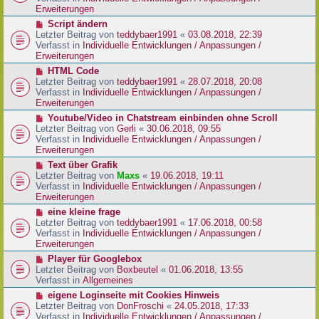
i
e
Erweiterungen
t
r
N
Script ändern
r
B
e
Letzter Beitrag von
teddybaer1991
«
03.08.2018, 22:39
a
e
u
Verfasst in
Individuelle Entwicklungen / Anpassungen /
g
i
e
Erweiterungen
t
r
N
HTML Code
r
B
e
Letzter Beitrag von
teddybaer1991
«
28.07.2018, 20:08
a
e
u
Verfasst in
Individuelle Entwicklungen / Anpassungen /
g
i
e
Erweiterungen
t
r
N
Youtube/Video in Chatstream einbinden ohne Scroll
r
B
e
Letzter Beitrag von
Gerli
«
30.06.2018, 09:55
a
e
u
Verfasst in
Individuelle Entwicklungen / Anpassungen /
g
i
e
Erweiterungen
t
r
N
Text über Grafik
r
B
e
Letzter Beitrag von
Maxs
«
19.06.2018, 19:11
a
e
u
Verfasst in
Individuelle Entwicklungen / Anpassungen /
g
i
e
Erweiterungen
t
r
N
eine kleine frage
r
B
e
Letzter Beitrag von
teddybaer1991
«
17.06.2018, 00:58
a
e
u
Verfasst in
Individuelle Entwicklungen / Anpassungen /
g
i
e
Erweiterungen
t
r
N
Player für Googlebox
r
B
e
Letzter Beitrag von
Boxbeutel
«
01.06.2018, 13:55
a
e
u
Verfasst in
Allgemeines
g
i
e
N
eigene Loginseite mit Cookies Hinweis
t
r
e
Letzter Beitrag von
DonFroschi
«
24.05.2018, 17:33
r
B
u
Verfasst in
Individuelle Entwicklungen / Anpassungen /
a