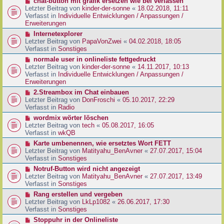
N
chat-button mit grafik ersetzen wie bei verlassen
t
r
e
Letzter Beitrag von
kinder-der-sonne
«
18.02.2018, 11:11
r
B
u
Verfasst in
Individuelle Entwicklungen / Anpassungen /
a
e
e
Erweiterungen
g
i
r
N
Internetexplorer
t
B
e
Letzter Beitrag von
PapaVonZwei
«
04.02.2018, 18:05
r
e
u
Verfasst in
Sonstiges
a
i
e
g
N
normale user in onlineliste fettgedruckt
t
r
e
Letzter Beitrag von
kinder-der-sonne
«
14.11.2017, 10:13
r
B
u
Verfasst in
Individuelle Entwicklungen / Anpassungen /
a
e
e
Erweiterungen
g
i
r
N
2.Streambox im Chat einbauen
t
B
e
Letzter Beitrag von
DonFroschi
«
05.10.2017, 22:29
r
e
u
Verfasst in
Radio
a
i
e
g
N
wordmix wörter löschen
t
r
e
Letzter Beitrag von
tech
«
05.08.2017, 16:05
r
B
u
Verfasst in
wkQB
a
e
e
g
N
Karte umbenennen, wie ersetztes Wort FETT
i
r
e
Letzter Beitrag von
Matityahu_BenAvner
«
27.07.2017, 15:04
t
B
u
Verfasst in
Sonstiges
r
e
e
a
N
Notruf-Button wird nicht angezeigt
i
r
g
e
Letzter Beitrag von
Matityahu_BenAvner
«
27.07.2017, 13:49
t
B
u
Verfasst in
Sonstiges
r
e
e
a
N
Rang erstellen und vergeben
i
r
g
e
Letzter Beitrag von
LkLp1082
«
26.06.2017, 17:30
t
B
u
Verfasst in
Sonstiges
r
e
e
a
N
Stoppuhr in der Onlineliste
i
r