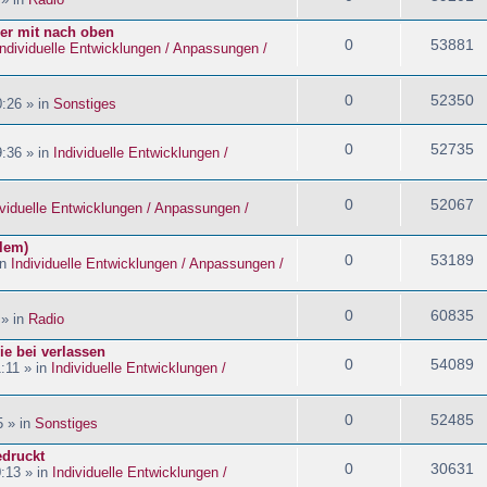
ider mit nach oben
0
53881
Individuelle Entwicklungen / Anpassungen /
0
52350
:26 » in
Sonstiges
0
52735
:36 » in
Individuelle Entwicklungen /
0
52067
ividuelle Entwicklungen / Anpassungen /
blem)
0
53189
in
Individuelle Entwicklungen / Anpassungen /
0
60835
 » in
Radio
ie bei verlassen
0
54089
:11 » in
Individuelle Entwicklungen /
0
52485
5 » in
Sonstiges
edruckt
0
30631
:13 » in
Individuelle Entwicklungen /