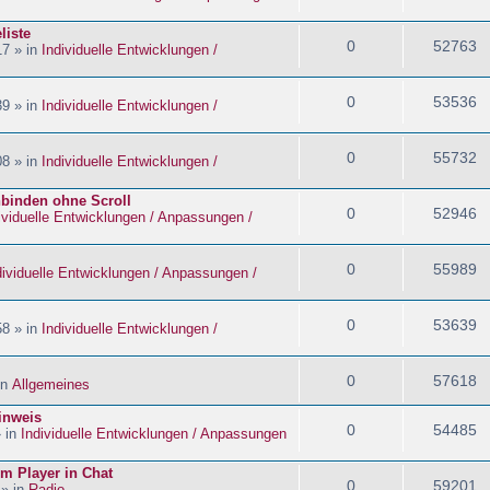
liste
0
52763
17 » in
Individuelle Entwicklungen /
0
53536
39 » in
Individuelle Entwicklungen /
0
55732
08 » in
Individuelle Entwicklungen /
nbinden ohne Scroll
0
52946
ividuelle Entwicklungen / Anpassungen /
0
55989
dividuelle Entwicklungen / Anpassungen /
0
53639
58 » in
Individuelle Entwicklungen /
0
57618
in
Allgemeines
inweis
0
54485
» in
Individuelle Entwicklungen / Anpassungen
im Player in Chat
0
59201
 » in
Radio