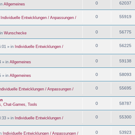
0
62037
in
Allgemeines
0
55919
n
Individuelle Entwicklungen / Anpassungen /
0
56775
 in
Wunschecke
0
56225
:01 » in
Individuelle Entwicklungen /
0
59138
4 » in
Allgemeines
0
58093
5 » in
Allgemeines
0
55695
ndividuelle Entwicklungen / Anpassungen /
en
0
58787
s, Chat-Games, Tools
0
55300
:33 » in
Individuelle Entwicklungen /
0
53923
in
Individuelle Entwicklungen / Anpassungen /