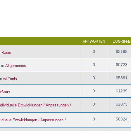
 Suche
ANTWORTEN
ZUGRIFFE
0
83199
n
Radio
0
60723
 in
Allgemeines
0
65881
in
wkTools
0
61239
kStats
0
52873
ndividuelle Entwicklungen / Anpassungen /
0
56324
viduelle Entwicklungen / Anpassungen /