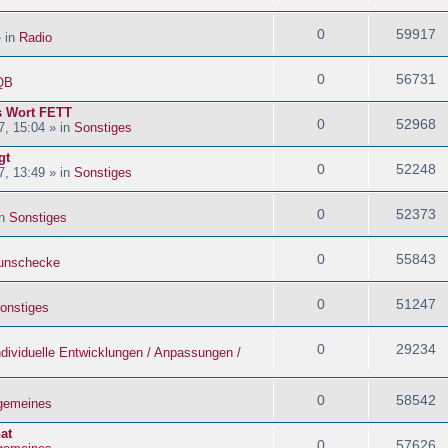
0
59917
» in
Radio
0
56731
QB
s Wort FETT
0
52968
, 15:04 » in
Sonstiges
gt
0
52248
, 13:49 » in
Sonstiges
0
52373
in
Sonstiges
0
55843
nschecke
0
51247
onstiges
0
29234
ndividuelle Entwicklungen / Anpassungen /
0
58542
lgemeines
at
0
57626