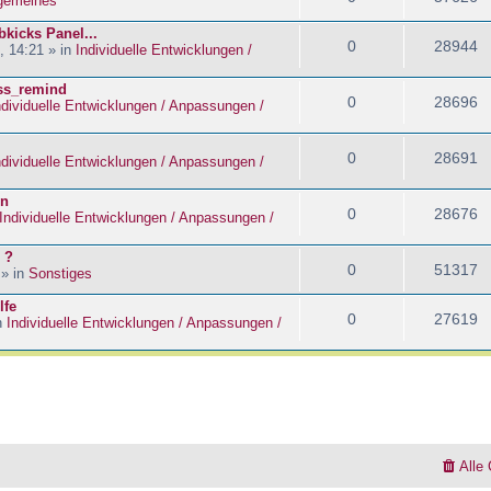
lgemeines
kicks Panel...
0
28944
, 14:21 » in
Individuelle Entwicklungen /
ass_remind
0
28696
ndividuelle Entwicklungen / Anpassungen /
0
28691
ndividuelle Entwicklungen / Anpassungen /
en
0
28676
Individuelle Entwicklungen / Anpassungen /
 ?
0
51317
 » in
Sonstiges
lfe
0
27619
n
Individuelle Entwicklungen / Anpassungen /
Alle