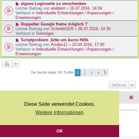
r
N
eigene Loginseite zu verschenken
r
B
e
Letzter Beitrag von
etabliert
«
16.07.2016, 14:04
a
e
u
Verfasst in
Individuelle Entwicklungen / Anpassungen /
g
i
e
Erweiterungen
t
r
N
Doppelter Google frame möglich ?
r
B
e
Letzter Beitrag von
SchrottiGER
«
05.07.2016, 14:35
a
e
u
Verfasst in
Sonstiges
g
i
e
N
Scriptproblem ,bitte um kurze Hilfe
t
r
e
Letzter Beitrag von
Anubis11
«
10.04.2016, 17:00
r
B
u
Verfasst in
Individuelle Entwicklungen / Anpassungen /
a
e
e
Erweiterungen
g
i
r
t
B
r
e
a
i
1
2
3
4
Nächste
Die Suche ergab 192 Treffer
g
t
r
Gehe zu
a
g
Foren-Übersicht
Diese Seite verwendet Cookies.
Weitere Informationen
Copyright Webkicks.de |
Impressum
|
AGB
|
Datenschutz
Powered by
phpBB
® Forum Software © phpBB Limited
Deutsche Übersetzung durch
phpBB.de
OK