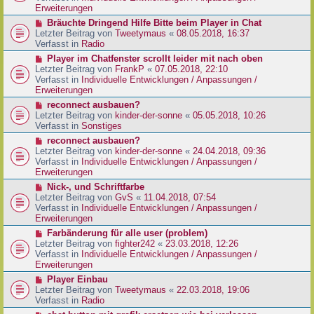
e
e
Erweiterungen
g
i
r
N
Bräuchte Dringend Hilfe Bitte beim Player in Chat
t
B
e
Letzter Beitrag von
Tweetymaus
«
08.05.2018, 16:37
r
e
u
Verfasst in
Radio
a
i
e
g
N
Player im Chatfenster scrollt leider mit nach oben
t
r
e
Letzter Beitrag von
FrankP
«
07.05.2018, 22:10
r
B
u
Verfasst in
Individuelle Entwicklungen / Anpassungen /
a
e
e
Erweiterungen
g
i
r
N
reconnect ausbauen?
t
B
e
Letzter Beitrag von
kinder-der-sonne
«
05.05.2018, 10:26
r
e
u
Verfasst in
Sonstiges
a
i
e
g
N
reconnect ausbauen?
t
r
e
Letzter Beitrag von
kinder-der-sonne
«
24.04.2018, 09:36
r
B
u
Verfasst in
Individuelle Entwicklungen / Anpassungen /
a
e
e
Erweiterungen
g
i
r
N
Nick-, und Schriftfarbe
t
B
e
Letzter Beitrag von
GvS
«
11.04.2018, 07:54
r
e
u
Verfasst in
Individuelle Entwicklungen / Anpassungen /
a
i
e
Erweiterungen
g
t
r
N
Farbänderung für alle user (problem)
r
B
e
Letzter Beitrag von
fighter242
«
23.03.2018, 12:26
a
e
u
Verfasst in
Individuelle Entwicklungen / Anpassungen /
g
i
e
Erweiterungen
t
r
N
Player Einbau
r
B
e
Letzter Beitrag von
Tweetymaus
«
22.03.2018, 19:06
a
e
u
Verfasst in
Radio
g
i
e