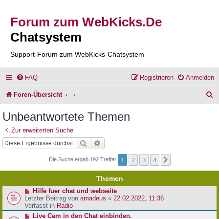
Forum zum WebKicks.De
Chatsystem
Support-Forum zum WebKicks-Chatsystem
FAQ
Registrieren
Anmelden
S
Foren-Übersicht
u
Unbeantwortete Themen
c
Zur erweiterten Suche
h
Suche
Erweiterte Suche
e
1
2
3
4
Nächste
Die Suche ergab 192 Treffer
Themen
N
Hilfe fuer chat und webseite
e
Letzter Beitrag von
amadeus
«
22.02.2022, 11:36
u
Verfasst in
Radio
e
N
Live Cam in den Chat einbinden.