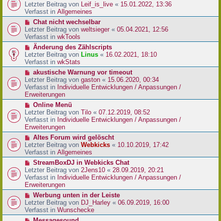
r
e
Letzter Beitrag von
Leif_is_live
«
15.01.2022, 13:36
B
u
Verfasst in
Allgemeines
e
e
N
Chat nicht wechselbar
i
r
e
Letzter Beitrag von
weltsieger
«
05.04.2021, 12:56
t
B
u
Verfasst in
wkTools
r
e
e
a
N
Änderung des Zählscripts
i
r
g
e
Letzter Beitrag von
Linus
«
16.02.2021, 18:10
t
B
u
Verfasst in
wkStats
r
e
e
a
N
akustische Warnung vor timeout
i
r
g
e
Letzter Beitrag von
gaston
«
15.06.2020, 00:34
t
B
u
Verfasst in
Individuelle Entwicklungen / Anpassungen /
r
e
e
Erweiterungen
a
i
r
g
N
Online Menü
t
B
e
Letzter Beitrag von
Tilo
«
07.12.2019, 08:52
r
e
u
Verfasst in
Individuelle Entwicklungen / Anpassungen /
a
i
e
Erweiterungen
g
t
r
N
Altes Forum wird gelöscht
r
B
e
Letzter Beitrag von
Webkicks
«
10.10.2019, 17:42
a
e
u
Verfasst in
Allgemeines
g
i
e
N
StreamBoxDJ in Webkicks Chat
t
r
e
Letzter Beitrag von
2Jens10
«
28.09.2019, 20:21
r
B
u
Verfasst in
Individuelle Entwicklungen / Anpassungen /
a
e
e
Erweiterungen
g
i
r
N
Werbung unten in der Leiste
t
B
e
Letzter Beitrag von
DJ_Harley
«
06.09.2019, 16:00
r
e
u
Verfasst in
Wunschecke
a
i
e
g
N
Messagesound