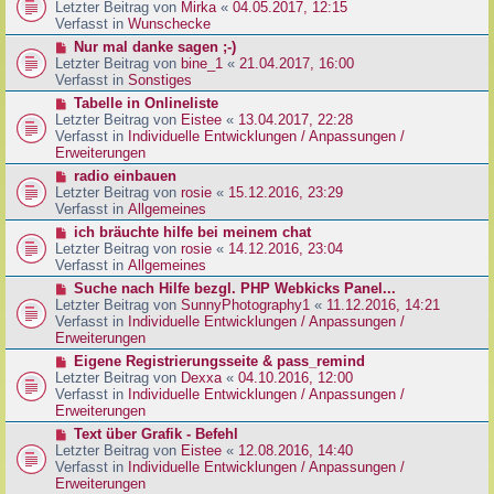
g
e
Letzter Beitrag von
Mirka
«
04.05.2017, 12:15
t
B
u
Verfasst in
Wunschecke
r
e
e
a
N
Nur mal danke sagen ;-)
i
r
g
e
Letzter Beitrag von
bine_1
«
21.04.2017, 16:00
t
B
u
Verfasst in
Sonstiges
r
e
e
a
N
Tabelle in Onlineliste
i
r
g
e
Letzter Beitrag von
Eistee
«
13.04.2017, 22:28
t
B
u
Verfasst in
Individuelle Entwicklungen / Anpassungen /
r
e
e
Erweiterungen
a
i
r
g
N
radio einbauen
t
B
e
Letzter Beitrag von
rosie
«
15.12.2016, 23:29
r
e
u
Verfasst in
Allgemeines
a
i
e
g
N
ich bräuchte hilfe bei meinem chat
t
r
e
Letzter Beitrag von
rosie
«
14.12.2016, 23:04
r
B
u
Verfasst in
Allgemeines
a
e
e
g
N
Suche nach Hilfe bezgl. PHP Webkicks Panel...
i
r
e
Letzter Beitrag von
SunnyPhotography1
«
11.12.2016, 14:21
t
B
u
Verfasst in
Individuelle Entwicklungen / Anpassungen /
r
e
e
Erweiterungen
a
i
r
g
N
Eigene Registrierungsseite & pass_remind
t
B
e
Letzter Beitrag von
Dexxa
«
04.10.2016, 12:00
r
e
u
Verfasst in
Individuelle Entwicklungen / Anpassungen /
a
i
e
Erweiterungen
g
t
r
N
Text über Grafik - Befehl
r
B
e
Letzter Beitrag von
Eistee
«
12.08.2016, 14:40
a
e
u
Verfasst in
Individuelle Entwicklungen / Anpassungen /
g
i
e
Erweiterungen
t