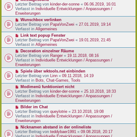
t
r
e
Letzter Beitrag von
kinder-der-sonne
«
06.06.2019, 16:01
r
B
u
Verfasst in
Individuelle Entwicklungen / Anpassungen /
a
e
e
Erweiterungen
g
i
r
N
Wunschbox verlinken
t
B
e
Letzter Beitrag von
PapaVonZwei
«
27.01.2019, 19:14
r
e
u
Verfasst in
Allgemeines
a
i
e
g
N
Link text popup Fenster
t
r
e
Letzter Beitrag von
PapaVonZwei
«
19.01.2019, 21:45
r
B
u
Verfasst in
Allgemeines
a
e
e
g
N
Decoration einzelner Räume
i
r
e
Letzter Beitrag von
Ranger
«
19.11.2018, 08:16
t
B
u
Verfasst in
Individuelle Entwicklungen / Anpassungen /
r
e
e
Erweiterungen
a
i
r
g
N
Spiele über wktools.net einbinden
t
B
e
Letzter Beitrag von
Linn
«
09.11.2018, 14:19
r
e
u
Verfasst in
Bots, Chat-Games, Tools
a
i
e
g
N
Modimenü funktioniert nicht
t
r
e
Letzter Beitrag von
kinder-der-sonne
«
25.10.2018, 18:33
r
B
u
Verfasst in
Individuelle Entwicklungen / Anpassungen /
a
e
e
Erweiterungen
g
i
r
N
Bilder im Chat
t
B
e
Letzter Beitrag von
queylotrie
«
23.10.2018, 19:08
r
e
u
Verfasst in
Individuelle Entwicklungen / Anpassungen /
a
i
e
Erweiterungen
g
t
r
N
Nicknamen abstand in der onlineliste
r
B
e
Letzter Beitrag von
teddybaer1991
«
09.08.2018, 20:17
a
e
u
Verfasst in
Individuelle Entwicklungen / Anpassungen /
g