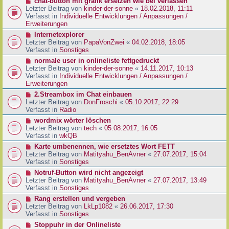
N
chat-button mit grafik ersetzen wie bei verlassen
t
r
e
Letzter Beitrag von
kinder-der-sonne
«
18.02.2018, 11:11
r
B
u
Verfasst in
Individuelle Entwicklungen / Anpassungen /
a
e
e
Erweiterungen
g
i
r
N
Internetexplorer
t
B
e
Letzter Beitrag von
PapaVonZwei
«
04.02.2018, 18:05
r
e
u
Verfasst in
Sonstiges
a
i
e
g
N
normale user in onlineliste fettgedruckt
t
r
e
Letzter Beitrag von
kinder-der-sonne
«
14.11.2017, 10:13
r
B
u
Verfasst in
Individuelle Entwicklungen / Anpassungen /
a
e
e
Erweiterungen
g
i
r
N
2.Streambox im Chat einbauen
t
B
e
Letzter Beitrag von
DonFroschi
«
05.10.2017, 22:29
r
e
u
Verfasst in
Radio
a
i
e
g
N
wordmix wörter löschen
t
r
e
Letzter Beitrag von
tech
«
05.08.2017, 16:05
r
B
u
Verfasst in
wkQB
a
e
e
g
N
Karte umbenennen, wie ersetztes Wort FETT
i
r
e
Letzter Beitrag von
Matityahu_BenAvner
«
27.07.2017, 15:04
t
B
u
Verfasst in
Sonstiges
r
e
e
a
N
Notruf-Button wird nicht angezeigt
i
r
g
e
Letzter Beitrag von
Matityahu_BenAvner
«
27.07.2017, 13:49
t
B
u
Verfasst in
Sonstiges
r
e
e
a
N
Rang erstellen und vergeben
i
r
g
e
Letzter Beitrag von
LkLp1082
«
26.06.2017, 17:30
t
B
u
Verfasst in
Sonstiges
r
e
e
a
N
Stoppuhr in der Onlineliste
i
r