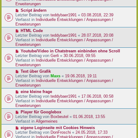
i
e
Erweiterungen
t
r
N
Script ändern
r
B
e
Letzter Beitrag von
teddybaer1991
«
03.08.2018, 22:39
a
e
u
Verfasst in
Individuelle Entwicklungen / Anpassungen /
g
i
e
Erweiterungen
t
r
N
HTML Code
r
B
e
Letzter Beitrag von
teddybaer1991
«
28.07.2018, 20:08
a
e
u
Verfasst in
Individuelle Entwicklungen / Anpassungen /
g
i
e
Erweiterungen
t
r
N
Youtube/Video in Chatstream einbinden ohne Scroll
r
B
e
Letzter Beitrag von
Gerli
«
30.06.2018, 09:55
a
e
u
Verfasst in
Individuelle Entwicklungen / Anpassungen /
g
i
e
Erweiterungen
t
r
N
Text über Grafik
r
B
e
Letzter Beitrag von
Maxs
«
19.06.2018, 19:11
a
e
u
Verfasst in
Individuelle Entwicklungen / Anpassungen /
g
i
e
Erweiterungen
t
r
N
eine kleine frage
r
B
e
Letzter Beitrag von
teddybaer1991
«
17.06.2018, 00:58
a
e
u
Verfasst in
Individuelle Entwicklungen / Anpassungen /
g
i
e
Erweiterungen
t
r
N
Player für Googlebox
r
B
e
Letzter Beitrag von
Boxbeutel
«
01.06.2018, 13:55
a
e
u
Verfasst in
Allgemeines
g
i
e
N
eigene Loginseite mit Cookies Hinweis
t
r
e
Letzter Beitrag von
DonFroschi
«
24.05.2018, 17:33
r
B
u
Verfasst in
Individuelle Entwicklungen / Anpassungen /
a