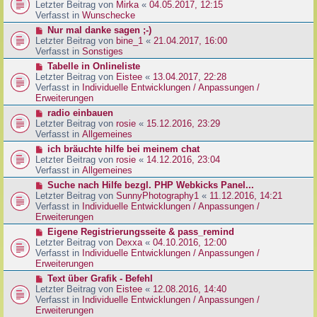
g
e
Letzter Beitrag von
Mirka
«
04.05.2017, 12:15
t
B
u
Verfasst in
Wunschecke
r
e
e
a
N
Nur mal danke sagen ;-)
i
r
g
e
Letzter Beitrag von
bine_1
«
21.04.2017, 16:00
t
B
u
Verfasst in
Sonstiges
r
e
e
a
N
Tabelle in Onlineliste
i
r
g
e
Letzter Beitrag von
Eistee
«
13.04.2017, 22:28
t
B
u
Verfasst in
Individuelle Entwicklungen / Anpassungen /
r
e
e
Erweiterungen
a
i
r
g
N
radio einbauen
t
B
e
Letzter Beitrag von
rosie
«
15.12.2016, 23:29
r
e
u
Verfasst in
Allgemeines
a
i
e
g
N
ich bräuchte hilfe bei meinem chat
t
r
e
Letzter Beitrag von
rosie
«
14.12.2016, 23:04
r
B
u
Verfasst in
Allgemeines
a
e
e
g
N
Suche nach Hilfe bezgl. PHP Webkicks Panel...
i
r
e
Letzter Beitrag von
SunnyPhotography1
«
11.12.2016, 14:21
t
B
u
Verfasst in
Individuelle Entwicklungen / Anpassungen /
r
e
e
Erweiterungen
a
i
r
g
N
Eigene Registrierungsseite & pass_remind
t
B
e
Letzter Beitrag von
Dexxa
«
04.10.2016, 12:00
r
e
u
Verfasst in
Individuelle Entwicklungen / Anpassungen /
a
i
e
Erweiterungen
g
t
r
N
Text über Grafik - Befehl
r
B
e
Letzter Beitrag von
Eistee
«
12.08.2016, 14:40
a
e
u
Verfasst in
Individuelle Entwicklungen / Anpassungen /
g
i
e
Erweiterungen
t