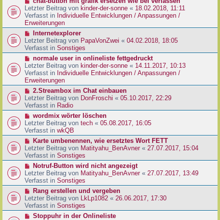
N
chat-button mit grafik ersetzen wie bei verlassen
t
r
e
Letzter Beitrag von
kinder-der-sonne
«
18.02.2018, 11:11
r
B
u
Verfasst in
Individuelle Entwicklungen / Anpassungen /
a
e
e
Erweiterungen
g
i
r
N
Internetexplorer
t
B
e
Letzter Beitrag von
PapaVonZwei
«
04.02.2018, 18:05
r
e
u
Verfasst in
Sonstiges
a
i
e
g
N
normale user in onlineliste fettgedruckt
t
r
e
Letzter Beitrag von
kinder-der-sonne
«
14.11.2017, 10:13
r
B
u
Verfasst in
Individuelle Entwicklungen / Anpassungen /
a
e
e
Erweiterungen
g
i
r
N
2.Streambox im Chat einbauen
t
B
e
Letzter Beitrag von
DonFroschi
«
05.10.2017, 22:29
r
e
u
Verfasst in
Radio
a
i
e
g
N
wordmix wörter löschen
t
r
e
Letzter Beitrag von
tech
«
05.08.2017, 16:05
r
B
u
Verfasst in
wkQB
a
e
e
g
N
Karte umbenennen, wie ersetztes Wort FETT
i
r
e
Letzter Beitrag von
Matityahu_BenAvner
«
27.07.2017, 15:04
t
B
u
Verfasst in
Sonstiges
r
e
e
a
N
Notruf-Button wird nicht angezeigt
i
r
g
e
Letzter Beitrag von
Matityahu_BenAvner
«
27.07.2017, 13:49
t
B
u
Verfasst in
Sonstiges
r
e
e
a
N
Rang erstellen und vergeben
i
r
g
e
Letzter Beitrag von
LkLp1082
«
26.06.2017, 17:30
t
B
u
Verfasst in
Sonstiges
r
e
e
a
N
Stoppuhr in der Onlineliste
i
r