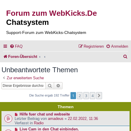
Forum zum WebKicks.De
Chatsystem
Support-Forum zum WebKicks-Chatsystem
FAQ
Registrieren
Anmelden
S
Foren-Übersicht
u
Unbeantwortete Themen
c
Zur erweiterten Suche
h
Suche
Erweiterte Suche
e
1
2
3
4
Nächste
Die Suche ergab 192 Treffer
Themen
N
Hilfe fuer chat und webseite
e
Letzter Beitrag von
amadeus
«
22.02.2022, 11:36
u
Verfasst in
Radio
e
N
Live Cam in den Chat einbinden.