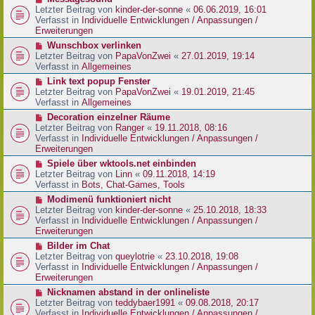
t
r
e
Letzter Beitrag von
kinder-der-sonne
«
06.06.2019, 16:01
r
B
u
Verfasst in
Individuelle Entwicklungen / Anpassungen /
a
e
e
Erweiterungen
g
i
r
N
Wunschbox verlinken
t
B
e
Letzter Beitrag von
PapaVonZwei
«
27.01.2019, 19:14
r
e
u
Verfasst in
Allgemeines
a
i
e
g
N
Link text popup Fenster
t
r
e
Letzter Beitrag von
PapaVonZwei
«
19.01.2019, 21:45
r
B
u
Verfasst in
Allgemeines
a
e
e
g
N
Decoration einzelner Räume
i
r
e
Letzter Beitrag von
Ranger
«
19.11.2018, 08:16
t
B
u
Verfasst in
Individuelle Entwicklungen / Anpassungen /
r
e
e
Erweiterungen
a
i
r
g
N
Spiele über wktools.net einbinden
t
B
e
Letzter Beitrag von
Linn
«
09.11.2018, 14:19
r
e
u
Verfasst in
Bots, Chat-Games, Tools
a
i
e
g
N
Modimenü funktioniert nicht
t
r
e
Letzter Beitrag von
kinder-der-sonne
«
25.10.2018, 18:33
r
B
u
Verfasst in
Individuelle Entwicklungen / Anpassungen /
a
e
e
Erweiterungen
g
i
r
N
Bilder im Chat
t
B
e
Letzter Beitrag von
queylotrie
«
23.10.2018, 19:08
r
e
u
Verfasst in
Individuelle Entwicklungen / Anpassungen /
a
i
e
Erweiterungen
g
t
r
N
Nicknamen abstand in der onlineliste
r
B
e
Letzter Beitrag von
teddybaer1991
«
09.08.2018, 20:17
a
e
u
Verfasst in
Individuelle Entwicklungen / Anpassungen /
g