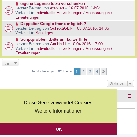
r
N
eigene Loginseite zu verschenken
r
B
e
Letzter Beitrag von
etabliert
«
16.07.2016, 14:04
a
e
u
Verfasst in
Individuelle Entwicklungen / Anpassungen /
g
i
e
Erweiterungen
t
r
N
Doppelter Google frame möglich ?
r
B
e
Letzter Beitrag von
SchrottiGER
«
05.07.2016, 14:35
a
e
u
Verfasst in
Sonstiges
g
i
e
N
Scriptproblem ,bitte um kurze Hilfe
t
r
e
Letzter Beitrag von
Anubis11
«
10.04.2016, 17:00
r
B
u
Verfasst in
Individuelle Entwicklungen / Anpassungen /
a
e
e
Erweiterungen
g
i
r
t
B
r
e
a
i
1
2
3
4
Nächste
Die Suche ergab 192 Treffer
g
t
r
Gehe zu
a
g
Foren-Übersicht
Diese Seite verwendet Cookies.
Weitere Informationen
Copyright Webkicks.de |
Impressum
|
AGB
|
Datenschutz
Powered by
phpBB
® Forum Software © phpBB Limited
Deutsche Übersetzung durch
phpBB.de
OK