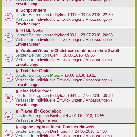
i
e
Erweiterungen
t
r
N
Script ändern
r
B
e
Letzter Beitrag von
teddybaer1991
«
03.08.2018, 22:39
a
e
u
Verfasst in
Individuelle Entwicklungen / Anpassungen /
g
i
e
Erweiterungen
t
r
N
HTML Code
r
B
e
Letzter Beitrag von
teddybaer1991
«
28.07.2018, 20:08
a
e
u
Verfasst in
Individuelle Entwicklungen / Anpassungen /
g
i
e
Erweiterungen
t
r
N
Youtube/Video in Chatstream einbinden ohne Scroll
r
B
e
Letzter Beitrag von
Gerli
«
30.06.2018, 09:55
a
e
u
Verfasst in
Individuelle Entwicklungen / Anpassungen /
g
i
e
Erweiterungen
t
r
N
Text über Grafik
r
B
e
Letzter Beitrag von
Maxs
«
19.06.2018, 19:11
a
e
u
Verfasst in
Individuelle Entwicklungen / Anpassungen /
g
i
e
Erweiterungen
t
r
N
eine kleine frage
r
B
e
Letzter Beitrag von
teddybaer1991
«
17.06.2018, 00:58
a
e
u
Verfasst in
Individuelle Entwicklungen / Anpassungen /
g
i
e
Erweiterungen
t
r
N
Player für Googlebox
r
B
e
Letzter Beitrag von
Boxbeutel
«
01.06.2018, 13:55
a
e
u
Verfasst in
Allgemeines
g
i
e
N
eigene Loginseite mit Cookies Hinweis
t
r
e
Letzter Beitrag von
DonFroschi
«
24.05.2018, 17:33
r
B
u
Verfasst in
Individuelle Entwicklungen / Anpassungen /
a