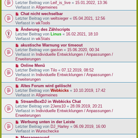
r
e
Letzter Beitrag von
Leif_is_live
«
15.01.2022, 13:36
B
u
Verfasst in
Allgemeines
e
e
N
Chat nicht wechselbar
i
r
e
Letzter Beitrag von
weltsieger
«
05.04.2021, 12:56
t
B
u
Verfasst in
wkTools
r
e
e
a
N
Änderung des Zählscripts
i
r
g
e
Letzter Beitrag von
Linus
«
16.02.2021, 18:10
t
B
u
Verfasst in
wkStats
r
e
e
a
N
akustische Warnung vor timeout
i
r
g
e
Letzter Beitrag von
gaston
«
15.06.2020, 00:34
t
B
u
Verfasst in
Individuelle Entwicklungen / Anpassungen /
r
e
e
Erweiterungen
a
i
r
g
N
Online Menü
t
B
e
Letzter Beitrag von
Tilo
«
07.12.2019, 08:52
r
e
u
Verfasst in
Individuelle Entwicklungen / Anpassungen /
a
i
e
Erweiterungen
g
t
r
N
Altes Forum wird gelöscht
r
B
e
Letzter Beitrag von
Webkicks
«
10.10.2019, 17:42
a
e
u
Verfasst in
Allgemeines
g
i
e
N
StreamBoxDJ in Webkicks Chat
t
r
e
Letzter Beitrag von
2Jens10
«
28.09.2019, 20:21
r
B
u
Verfasst in
Individuelle Entwicklungen / Anpassungen /
a
e
e
Erweiterungen
g
i
r
N
Werbung unten in der Leiste
t
B
e
Letzter Beitrag von
DJ_Harley
«
06.09.2019, 16:00
r
e
u
Verfasst in
Wunschecke
a
i
e
g
N
Messagesound