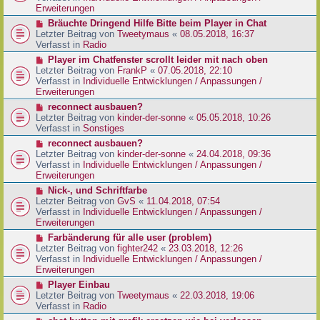
e
e
Erweiterungen
g
i
r
N
Bräuchte Dringend Hilfe Bitte beim Player in Chat
t
B
e
Letzter Beitrag von
Tweetymaus
«
08.05.2018, 16:37
r
e
u
Verfasst in
Radio
a
i
e
g
N
Player im Chatfenster scrollt leider mit nach oben
t
r
e
Letzter Beitrag von
FrankP
«
07.05.2018, 22:10
r
B
u
Verfasst in
Individuelle Entwicklungen / Anpassungen /
a
e
e
Erweiterungen
g
i
r
N
reconnect ausbauen?
t
B
e
Letzter Beitrag von
kinder-der-sonne
«
05.05.2018, 10:26
r
e
u
Verfasst in
Sonstiges
a
i
e
g
N
reconnect ausbauen?
t
r
e
Letzter Beitrag von
kinder-der-sonne
«
24.04.2018, 09:36
r
B
u
Verfasst in
Individuelle Entwicklungen / Anpassungen /
a
e
e
Erweiterungen
g
i
r
N
Nick-, und Schriftfarbe
t
B
e
Letzter Beitrag von
GvS
«
11.04.2018, 07:54
r
e
u
Verfasst in
Individuelle Entwicklungen / Anpassungen /
a
i
e
Erweiterungen
g
t
r
N
Farbänderung für alle user (problem)
r
B
e
Letzter Beitrag von
fighter242
«
23.03.2018, 12:26
a
e
u
Verfasst in
Individuelle Entwicklungen / Anpassungen /
g
i
e
Erweiterungen
t
r
N
Player Einbau
r
B
e
Letzter Beitrag von
Tweetymaus
«
22.03.2018, 19:06
a
e
u
Verfasst in
Radio
g
i
e