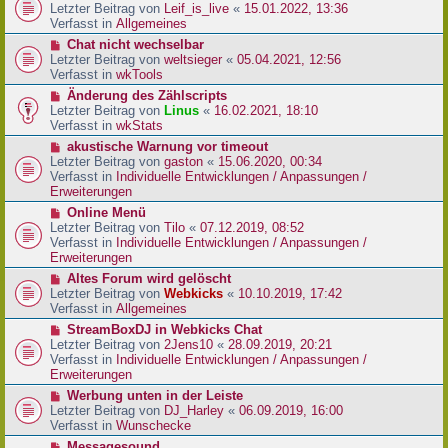
r
e
Letzter Beitrag von
Leif_is_live
«
15.01.2022, 13:36
B
u
Verfasst in
Allgemeines
e
e
N
Chat nicht wechselbar
i
r
e
Letzter Beitrag von
weltsieger
«
05.04.2021, 12:56
t
B
u
Verfasst in
wkTools
r
e
e
a
N
Änderung des Zählscripts
i
r
g
e
Letzter Beitrag von
Linus
«
16.02.2021, 18:10
t
B
u
Verfasst in
wkStats
r
e
e
a
N
akustische Warnung vor timeout
i
r
g
e
Letzter Beitrag von
gaston
«
15.06.2020, 00:34
t
B
u
Verfasst in
Individuelle Entwicklungen / Anpassungen /
r
e
e
Erweiterungen
a
i
r
g
N
Online Menü
t
B
e
Letzter Beitrag von
Tilo
«
07.12.2019, 08:52
r
e
u
Verfasst in
Individuelle Entwicklungen / Anpassungen /
a
i
e
Erweiterungen
g
t
r
N
Altes Forum wird gelöscht
r
B
e
Letzter Beitrag von
Webkicks
«
10.10.2019, 17:42
a
e
u
Verfasst in
Allgemeines
g
i
e
N
StreamBoxDJ in Webkicks Chat
t
r
e
Letzter Beitrag von
2Jens10
«
28.09.2019, 20:21
r
B
u
Verfasst in
Individuelle Entwicklungen / Anpassungen /
a
e
e
Erweiterungen
g
i
r
N
Werbung unten in der Leiste
t
B
e
Letzter Beitrag von
DJ_Harley
«
06.09.2019, 16:00
r
e
u
Verfasst in
Wunschecke
a
i
e
g
N
Messagesound