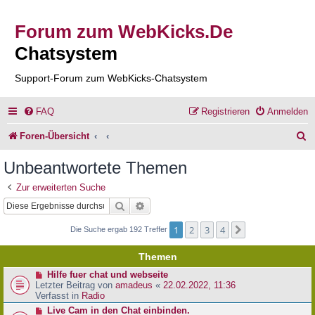
Forum zum WebKicks.De
Chatsystem
Support-Forum zum WebKicks-Chatsystem
FAQ
Registrieren
Anmelden
S
Foren-Übersicht
u
Unbeantwortete Themen
c
Zur erweiterten Suche
h
Suche
Erweiterte Suche
e
1
2
3
4
Nächste
Die Suche ergab 192 Treffer
Themen
N
Hilfe fuer chat und webseite
e
Letzter Beitrag von
amadeus
«
22.02.2022, 11:36
u
Verfasst in
Radio
e
N
Live Cam in den Chat einbinden.