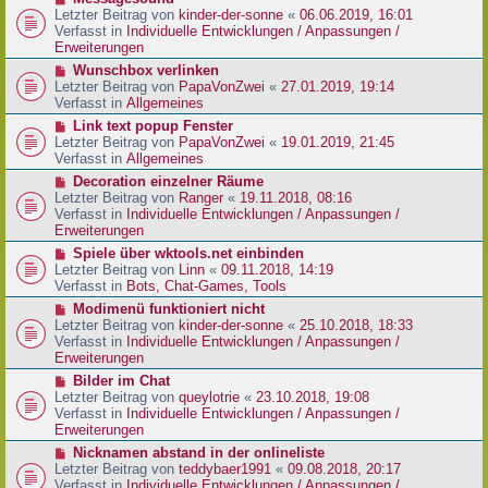
t
r
e
Letzter Beitrag von
kinder-der-sonne
«
06.06.2019, 16:01
r
B
u
Verfasst in
Individuelle Entwicklungen / Anpassungen /
a
e
e
Erweiterungen
g
i
r
N
Wunschbox verlinken
t
B
e
Letzter Beitrag von
PapaVonZwei
«
27.01.2019, 19:14
r
e
u
Verfasst in
Allgemeines
a
i
e
g
N
Link text popup Fenster
t
r
e
Letzter Beitrag von
PapaVonZwei
«
19.01.2019, 21:45
r
B
u
Verfasst in
Allgemeines
a
e
e
g
N
Decoration einzelner Räume
i
r
e
Letzter Beitrag von
Ranger
«
19.11.2018, 08:16
t
B
u
Verfasst in
Individuelle Entwicklungen / Anpassungen /
r
e
e
Erweiterungen
a
i
r
g
N
Spiele über wktools.net einbinden
t
B
e
Letzter Beitrag von
Linn
«
09.11.2018, 14:19
r
e
u
Verfasst in
Bots, Chat-Games, Tools
a
i
e
g
N
Modimenü funktioniert nicht
t
r
e
Letzter Beitrag von
kinder-der-sonne
«
25.10.2018, 18:33
r
B
u
Verfasst in
Individuelle Entwicklungen / Anpassungen /
a
e
e
Erweiterungen
g
i
r
N
Bilder im Chat
t
B
e
Letzter Beitrag von
queylotrie
«
23.10.2018, 19:08
r
e
u
Verfasst in
Individuelle Entwicklungen / Anpassungen /
a
i
e
Erweiterungen
g
t
r
N
Nicknamen abstand in der onlineliste
r
B
e
Letzter Beitrag von
teddybaer1991
«
09.08.2018, 20:17
a
e
u
Verfasst in
Individuelle Entwicklungen / Anpassungen /
g