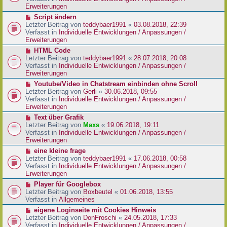
i
e
Erweiterungen
t
r
N
Script ändern
r
B
e
Letzter Beitrag von
teddybaer1991
«
03.08.2018, 22:39
a
e
u
Verfasst in
Individuelle Entwicklungen / Anpassungen /
g
i
e
Erweiterungen
t
r
N
HTML Code
r
B
e
Letzter Beitrag von
teddybaer1991
«
28.07.2018, 20:08
a
e
u
Verfasst in
Individuelle Entwicklungen / Anpassungen /
g
i
e
Erweiterungen
t
r
N
Youtube/Video in Chatstream einbinden ohne Scroll
r
B
e
Letzter Beitrag von
Gerli
«
30.06.2018, 09:55
a
e
u
Verfasst in
Individuelle Entwicklungen / Anpassungen /
g
i
e
Erweiterungen
t
r
N
Text über Grafik
r
B
e
Letzter Beitrag von
Maxs
«
19.06.2018, 19:11
a
e
u
Verfasst in
Individuelle Entwicklungen / Anpassungen /
g
i
e
Erweiterungen
t
r
N
eine kleine frage
r
B
e
Letzter Beitrag von
teddybaer1991
«
17.06.2018, 00:58
a
e
u
Verfasst in
Individuelle Entwicklungen / Anpassungen /
g
i
e
Erweiterungen
t
r
N
Player für Googlebox
r
B
e
Letzter Beitrag von
Boxbeutel
«
01.06.2018, 13:55
a
e
u
Verfasst in
Allgemeines
g
i
e
N
eigene Loginseite mit Cookies Hinweis
t
r
e
Letzter Beitrag von
DonFroschi
«
24.05.2018, 17:33
r
B
u
Verfasst in
Individuelle Entwicklungen / Anpassungen /
a