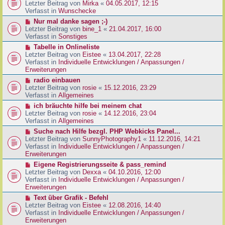
g
e
Letzter Beitrag von
Mirka
«
04.05.2017, 12:15
t
B
u
Verfasst in
Wunschecke
r
e
e
a
N
Nur mal danke sagen ;-)
i
r
g
e
Letzter Beitrag von
bine_1
«
21.04.2017, 16:00
t
B
u
Verfasst in
Sonstiges
r
e
e
a
N
Tabelle in Onlineliste
i
r
g
e
Letzter Beitrag von
Eistee
«
13.04.2017, 22:28
t
B
u
Verfasst in
Individuelle Entwicklungen / Anpassungen /
r
e
e
Erweiterungen
a
i
r
g
N
radio einbauen
t
B
e
Letzter Beitrag von
rosie
«
15.12.2016, 23:29
r
e
u
Verfasst in
Allgemeines
a
i
e
g
N
ich bräuchte hilfe bei meinem chat
t
r
e
Letzter Beitrag von
rosie
«
14.12.2016, 23:04
r
B
u
Verfasst in
Allgemeines
a
e
e
g
N
Suche nach Hilfe bezgl. PHP Webkicks Panel...
i
r
e
Letzter Beitrag von
SunnyPhotography1
«
11.12.2016, 14:21
t
B
u
Verfasst in
Individuelle Entwicklungen / Anpassungen /
r
e
e
Erweiterungen
a
i
r
g
N
Eigene Registrierungsseite & pass_remind
t
B
e
Letzter Beitrag von
Dexxa
«
04.10.2016, 12:00
r
e
u
Verfasst in
Individuelle Entwicklungen / Anpassungen /
a
i
e
Erweiterungen
g
t
r
N
Text über Grafik - Befehl
r
B
e
Letzter Beitrag von
Eistee
«
12.08.2016, 14:40
a
e
u
Verfasst in
Individuelle Entwicklungen / Anpassungen /
g
i
e
Erweiterungen
t