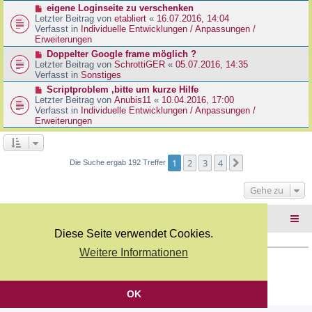
r
N
eigene Loginseite zu verschenken
r
B
e
Letzter Beitrag von
etabliert
«
16.07.2016, 14:04
a
e
u
Verfasst in
Individuelle Entwicklungen / Anpassungen /
g
i
e
Erweiterungen
t
r
N
Doppelter Google frame möglich ?
r
B
e
Letzter Beitrag von
SchrottiGER
«
05.07.2016, 14:35
a
e
u
Verfasst in
Sonstiges
g
i
e
N
Scriptproblem ,bitte um kurze Hilfe
t
r
e
Letzter Beitrag von
Anubis11
«
10.04.2016, 17:00
r
B
u
Verfasst in
Individuelle Entwicklungen / Anpassungen /
a
e
e
Erweiterungen
g
i
r
t
B
r
e
a
i
1
2
3
4
Nächste
Die Suche ergab 192 Treffer
g
t
r
Gehe zu
a
g
Foren-Übersicht
Diese Seite verwendet Cookies.
Weitere Informationen
Copyright Webkicks.de |
Impressum
|
AGB
|
Datenschutz
Powered by
phpBB
® Forum Software © phpBB Limited
Deutsche Übersetzung durch
phpBB.de
OK