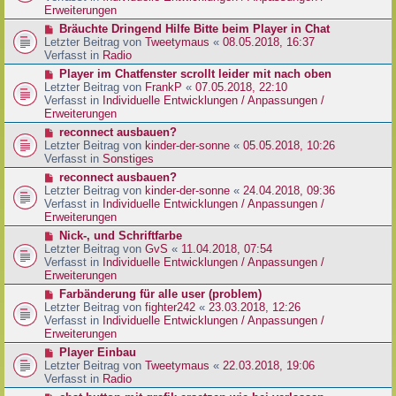
e
e
Erweiterungen
g
i
r
N
Bräuchte Dringend Hilfe Bitte beim Player in Chat
t
B
e
Letzter Beitrag von
Tweetymaus
«
08.05.2018, 16:37
r
e
u
Verfasst in
Radio
a
i
e
g
N
Player im Chatfenster scrollt leider mit nach oben
t
r
e
Letzter Beitrag von
FrankP
«
07.05.2018, 22:10
r
B
u
Verfasst in
Individuelle Entwicklungen / Anpassungen /
a
e
e
Erweiterungen
g
i
r
N
reconnect ausbauen?
t
B
e
Letzter Beitrag von
kinder-der-sonne
«
05.05.2018, 10:26
r
e
u
Verfasst in
Sonstiges
a
i
e
g
N
reconnect ausbauen?
t
r
e
Letzter Beitrag von
kinder-der-sonne
«
24.04.2018, 09:36
r
B
u
Verfasst in
Individuelle Entwicklungen / Anpassungen /
a
e
e
Erweiterungen
g
i
r
N
Nick-, und Schriftfarbe
t
B
e
Letzter Beitrag von
GvS
«
11.04.2018, 07:54
r
e
u
Verfasst in
Individuelle Entwicklungen / Anpassungen /
a
i
e
Erweiterungen
g
t
r
N
Farbänderung für alle user (problem)
r
B
e
Letzter Beitrag von
fighter242
«
23.03.2018, 12:26
a
e
u
Verfasst in
Individuelle Entwicklungen / Anpassungen /
g
i
e
Erweiterungen
t
r
N
Player Einbau
r
B
e
Letzter Beitrag von
Tweetymaus
«
22.03.2018, 19:06
a
e
u
Verfasst in
Radio
g
i
e