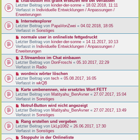
N
chat-button mit grafik ersetzen wie bei verlassen
t
r
e
Letzter Beitrag von
kinder-der-sonne
«
18.02.2018, 11:11
r
B
u
Verfasst in
Individuelle Entwicklungen / Anpassungen /
a
e
e
Erweiterungen
g
i
r
N
Internetexplorer
t
B
e
Letzter Beitrag von
PapaVonZwei
«
04.02.2018, 18:05
r
e
u
Verfasst in
Sonstiges
a
i
e
g
N
normale user in onlineliste fettgedruckt
t
r
e
Letzter Beitrag von
kinder-der-sonne
«
14.11.2017, 10:13
r
B
u
Verfasst in
Individuelle Entwicklungen / Anpassungen /
a
e
e
Erweiterungen
g
i
r
N
2.Streambox im Chat einbauen
t
B
e
Letzter Beitrag von
DonFroschi
«
05.10.2017, 22:29
r
e
u
Verfasst in
Radio
a
i
e
g
N
wordmix wörter löschen
t
r
e
Letzter Beitrag von
tech
«
05.08.2017, 16:05
r
B
u
Verfasst in
wkQB
a
e
e
g
N
Karte umbenennen, wie ersetztes Wort FETT
i
r
e
Letzter Beitrag von
Matityahu_BenAvner
«
27.07.2017, 15:04
t
B
u
Verfasst in
Sonstiges
r
e
e
a
N
Notruf-Button wird nicht angezeigt
i
r
g
e
Letzter Beitrag von
Matityahu_BenAvner
«
27.07.2017, 13:49
t
B
u
Verfasst in
Sonstiges
r
e
e
a
N
Rang erstellen und vergeben
i
r
g
e
Letzter Beitrag von
LkLp1082
«
26.06.2017, 17:30
t
B
u
Verfasst in
Sonstiges
r
e
e
a
N
Stoppuhr in der Onlineliste
i
r