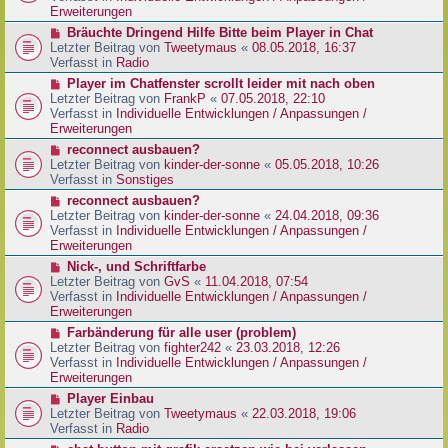
e
e
Erweiterungen
g
i
r
N
Bräuchte Dringend Hilfe Bitte beim Player in Chat
t
B
e
Letzter Beitrag von
Tweetymaus
«
08.05.2018, 16:37
r
e
u
Verfasst in
Radio
a
i
e
g
N
Player im Chatfenster scrollt leider mit nach oben
t
r
e
Letzter Beitrag von
FrankP
«
07.05.2018, 22:10
r
B
u
Verfasst in
Individuelle Entwicklungen / Anpassungen /
a
e
e
Erweiterungen
g
i
r
N
reconnect ausbauen?
t
B
e
Letzter Beitrag von
kinder-der-sonne
«
05.05.2018, 10:26
r
e
u
Verfasst in
Sonstiges
a
i
e
g
N
reconnect ausbauen?
t
r
e
Letzter Beitrag von
kinder-der-sonne
«
24.04.2018, 09:36
r
B
u
Verfasst in
Individuelle Entwicklungen / Anpassungen /
a
e
e
Erweiterungen
g
i
r
N
Nick-, und Schriftfarbe
t
B
e
Letzter Beitrag von
GvS
«
11.04.2018, 07:54
r
e
u
Verfasst in
Individuelle Entwicklungen / Anpassungen /
a
i
e
Erweiterungen
g
t
r
N
Farbänderung für alle user (problem)
r
B
e
Letzter Beitrag von
fighter242
«
23.03.2018, 12:26
a
e
u
Verfasst in
Individuelle Entwicklungen / Anpassungen /
g
i
e
Erweiterungen
t
r
N
Player Einbau
r
B
e
Letzter Beitrag von
Tweetymaus
«
22.03.2018, 19:06
a
e
u
Verfasst in
Radio
g
i
e