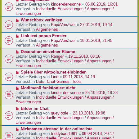
t
r
e
Letzter Beitrag von
kinder-der-sonne
«
06.06.2019, 16:01
r
B
u
Verfasst in
Individuelle Entwicklungen / Anpassungen /
a
e
e
Erweiterungen
g
i
r
N
Wunschbox verlinken
t
B
e
Letzter Beitrag von
PapaVonZwei
«
27.01.2019, 19:14
r
e
u
Verfasst in
Allgemeines
a
i
e
g
N
Link text popup Fenster
t
r
e
Letzter Beitrag von
PapaVonZwei
«
19.01.2019, 21:45
r
B
u
Verfasst in
Allgemeines
a
e
e
g
N
Decoration einzelner Räume
i
r
e
Letzter Beitrag von
Ranger
«
19.11.2018, 08:16
t
B
u
Verfasst in
Individuelle Entwicklungen / Anpassungen /
r
e
e
Erweiterungen
a
i
r
g
N
Spiele über wktools.net einbinden
t
B
e
Letzter Beitrag von
Linn
«
09.11.2018, 14:19
r
e
u
Verfasst in
Bots, Chat-Games, Tools
a
i
e
g
N
Modimenü funktioniert nicht
t
r
e
Letzter Beitrag von
kinder-der-sonne
«
25.10.2018, 18:33
r
B
u
Verfasst in
Individuelle Entwicklungen / Anpassungen /
a
e
e
Erweiterungen
g
i
r
N
Bilder im Chat
t
B
e
Letzter Beitrag von
queylotrie
«
23.10.2018, 19:08
r
e
u
Verfasst in
Individuelle Entwicklungen / Anpassungen /
a
i
e
Erweiterungen
g
t
r
N
Nicknamen abstand in der onlineliste
r
B
e
Letzter Beitrag von
teddybaer1991
«
09.08.2018, 20:17
a
e
u
Verfasst in
Individuelle Entwicklungen / Anpassungen /
g