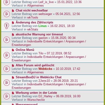
r
e
Letzter Beitrag von
Leif_is_live
«
15.01.2022, 13:36
B
u
Verfasst in
Allgemeines
e
e
N
Chat nicht wechselbar
i
r
e
Letzter Beitrag von
weltsieger
«
05.04.2021, 12:56
t
B
u
Verfasst in
wkTools
r
e
e
a
N
Änderung des Zählscripts
i
r
g
e
Letzter Beitrag von
Linus
«
16.02.2021, 18:10
t
B
u
Verfasst in
wkStats
r
e
e
a
N
akustische Warnung vor timeout
i
r
g
e
Letzter Beitrag von
gaston
«
15.06.2020, 00:34
t
B
u
Verfasst in
Individuelle Entwicklungen / Anpassungen /
r
e
e
Erweiterungen
a
i
r
g
N
Online Menü
t
B
e
Letzter Beitrag von
Tilo
«
07.12.2019, 08:52
r
e
u
Verfasst in
Individuelle Entwicklungen / Anpassungen /
a
i
e
Erweiterungen
g
t
r
N
Altes Forum wird gelöscht
r
B
e
Letzter Beitrag von
Webkicks
«
10.10.2019, 17:42
a
e
u
Verfasst in
Allgemeines
g
i
e
N
StreamBoxDJ in Webkicks Chat
t
r
e
Letzter Beitrag von
2Jens10
«
28.09.2019, 20:21
r
B
u
Verfasst in
Individuelle Entwicklungen / Anpassungen /
a
e
e
Erweiterungen
g
i
r
N
Werbung unten in der Leiste
t
B
e
Letzter Beitrag von
DJ_Harley
«
06.09.2019, 16:00
r
e
u
Verfasst in
Wunschecke
a
i
e
g
N
Messagesound