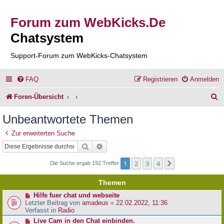
Forum zum WebKicks.De
Chatsystem
Support-Forum zum WebKicks-Chatsystem
FAQ
Registrieren
Anmelden
S
Foren-Übersicht
u
Unbeantwortete Themen
c
Zur erweiterten Suche
h
Suche
Erweiterte Suche
e
1
2
3
4
Nächste
Die Suche ergab 192 Treffer
Themen
N
Hilfe fuer chat und webseite
e
Letzter Beitrag von
amadeus
«
22.02.2022, 11:36
u
Verfasst in
Radio
e
N
Live Cam in den Chat einbinden.