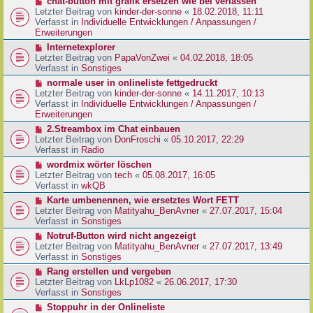
N
chat-button mit grafik ersetzen wie bei verlassen
t
r
e
Letzter Beitrag von
kinder-der-sonne
«
18.02.2018, 11:11
r
B
u
Verfasst in
Individuelle Entwicklungen / Anpassungen /
a
e
e
Erweiterungen
g
i
r
N
Internetexplorer
t
B
e
Letzter Beitrag von
PapaVonZwei
«
04.02.2018, 18:05
r
e
u
Verfasst in
Sonstiges
a
i
e
g
N
normale user in onlineliste fettgedruckt
t
r
e
Letzter Beitrag von
kinder-der-sonne
«
14.11.2017, 10:13
r
B
u
Verfasst in
Individuelle Entwicklungen / Anpassungen /
a
e
e
Erweiterungen
g
i
r
N
2.Streambox im Chat einbauen
t
B
e
Letzter Beitrag von
DonFroschi
«
05.10.2017, 22:29
r
e
u
Verfasst in
Radio
a
i
e
g
N
wordmix wörter löschen
t
r
e
Letzter Beitrag von
tech
«
05.08.2017, 16:05
r
B
u
Verfasst in
wkQB
a
e
e
g
N
Karte umbenennen, wie ersetztes Wort FETT
i
r
e
Letzter Beitrag von
Matityahu_BenAvner
«
27.07.2017, 15:04
t
B
u
Verfasst in
Sonstiges
r
e
e
a
N
Notruf-Button wird nicht angezeigt
i
r
g
e
Letzter Beitrag von
Matityahu_BenAvner
«
27.07.2017, 13:49
t
B
u
Verfasst in
Sonstiges
r
e
e
a
N
Rang erstellen und vergeben
i
r
g
e
Letzter Beitrag von
LkLp1082
«
26.06.2017, 17:30
t
B
u
Verfasst in
Sonstiges
r
e
e
a
N
Stoppuhr in der Onlineliste
i
r