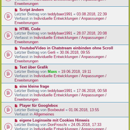
i
e
Erweiterungen
t
r
N
Script ändern
r
B
e
Letzter Beitrag von
teddybaer1991
«
03.08.2018, 22:39
a
e
u
Verfasst in
Individuelle Entwicklungen / Anpassungen /
g
i
e
Erweiterungen
t
r
N
HTML Code
r
B
e
Letzter Beitrag von
teddybaer1991
«
28.07.2018, 20:08
a
e
u
Verfasst in
Individuelle Entwicklungen / Anpassungen /
g
i
e
Erweiterungen
t
r
N
Youtube/Video in Chatstream einbinden ohne Scroll
r
B
e
Letzter Beitrag von
Gerli
«
30.06.2018, 09:55
a
e
u
Verfasst in
Individuelle Entwicklungen / Anpassungen /
g
i
e
Erweiterungen
t
r
N
Text über Grafik
r
B
e
Letzter Beitrag von
Maxs
«
19.06.2018, 19:11
a
e
u
Verfasst in
Individuelle Entwicklungen / Anpassungen /
g
i
e
Erweiterungen
t
r
N
eine kleine frage
r
B
e
Letzter Beitrag von
teddybaer1991
«
17.06.2018, 00:58
a
e
u
Verfasst in
Individuelle Entwicklungen / Anpassungen /
g
i
e
Erweiterungen
t
r
N
Player für Googlebox
r
B
e
Letzter Beitrag von
Boxbeutel
«
01.06.2018, 13:55
a
e
u
Verfasst in
Allgemeines
g
i
e
N
eigene Loginseite mit Cookies Hinweis
t
r
e
Letzter Beitrag von
DonFroschi
«
24.05.2018, 17:33
r
B
u
Verfasst in
Individuelle Entwicklungen / Anpassungen /
a