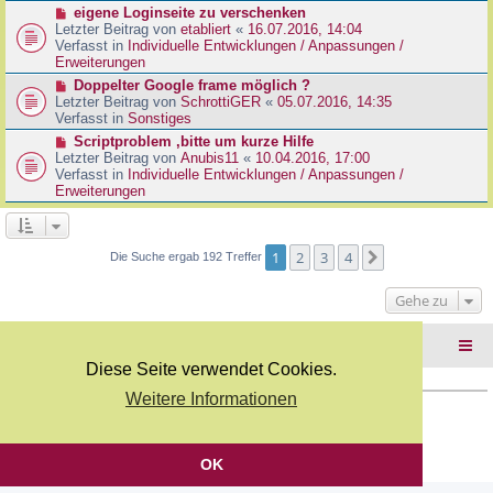
r
N
eigene Loginseite zu verschenken
r
B
e
Letzter Beitrag von
etabliert
«
16.07.2016, 14:04
a
e
u
Verfasst in
Individuelle Entwicklungen / Anpassungen /
g
i
e
Erweiterungen
t
r
N
Doppelter Google frame möglich ?
r
B
e
Letzter Beitrag von
SchrottiGER
«
05.07.2016, 14:35
a
e
u
Verfasst in
Sonstiges
g
i
e
N
Scriptproblem ,bitte um kurze Hilfe
t
r
e
Letzter Beitrag von
Anubis11
«
10.04.2016, 17:00
r
B
u
Verfasst in
Individuelle Entwicklungen / Anpassungen /
a
e
e
Erweiterungen
g
i
r
t
B
r
e
a
i
1
2
3
4
Nächste
Die Suche ergab 192 Treffer
g
t
r
Gehe zu
a
g
Foren-Übersicht
Diese Seite verwendet Cookies.
Weitere Informationen
Copyright Webkicks.de |
Impressum
|
AGB
|
Datenschutz
Powered by
phpBB
® Forum Software © phpBB Limited
Deutsche Übersetzung durch
phpBB.de
OK