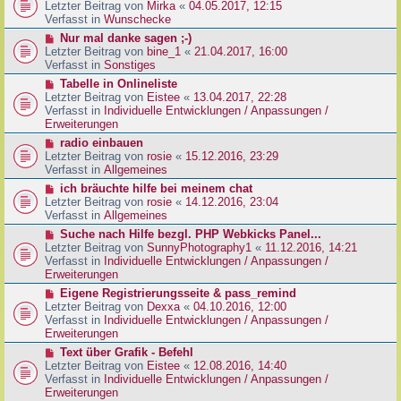
g
e
Letzter Beitrag von
Mirka
«
04.05.2017, 12:15
t
B
u
Verfasst in
Wunschecke
r
e
e
a
N
Nur mal danke sagen ;-)
i
r
g
e
Letzter Beitrag von
bine_1
«
21.04.2017, 16:00
t
B
u
Verfasst in
Sonstiges
r
e
e
a
N
Tabelle in Onlineliste
i
r
g
e
Letzter Beitrag von
Eistee
«
13.04.2017, 22:28
t
B
u
Verfasst in
Individuelle Entwicklungen / Anpassungen /
r
e
e
Erweiterungen
a
i
r
g
N
radio einbauen
t
B
e
Letzter Beitrag von
rosie
«
15.12.2016, 23:29
r
e
u
Verfasst in
Allgemeines
a
i
e
g
N
ich bräuchte hilfe bei meinem chat
t
r
e
Letzter Beitrag von
rosie
«
14.12.2016, 23:04
r
B
u
Verfasst in
Allgemeines
a
e
e
g
N
Suche nach Hilfe bezgl. PHP Webkicks Panel...
i
r
e
Letzter Beitrag von
SunnyPhotography1
«
11.12.2016, 14:21
t
B
u
Verfasst in
Individuelle Entwicklungen / Anpassungen /
r
e
e
Erweiterungen
a
i
r
g
N
Eigene Registrierungsseite & pass_remind
t
B
e
Letzter Beitrag von
Dexxa
«
04.10.2016, 12:00
r
e
u
Verfasst in
Individuelle Entwicklungen / Anpassungen /
a
i
e
Erweiterungen
g
t
r
N
Text über Grafik - Befehl
r
B
e
Letzter Beitrag von
Eistee
«
12.08.2016, 14:40
a
e
u
Verfasst in
Individuelle Entwicklungen / Anpassungen /
g
i
e
Erweiterungen
t