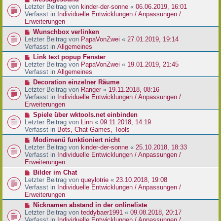
t
r
e
Letzter Beitrag von
kinder-der-sonne
«
06.06.2019, 16:01
r
B
u
Verfasst in
Individuelle Entwicklungen / Anpassungen /
a
e
e
Erweiterungen
g
i
r
N
Wunschbox verlinken
t
B
e
Letzter Beitrag von
PapaVonZwei
«
27.01.2019, 19:14
r
e
u
Verfasst in
Allgemeines
a
i
e
g
N
Link text popup Fenster
t
r
e
Letzter Beitrag von
PapaVonZwei
«
19.01.2019, 21:45
r
B
u
Verfasst in
Allgemeines
a
e
e
g
N
Decoration einzelner Räume
i
r
e
Letzter Beitrag von
Ranger
«
19.11.2018, 08:16
t
B
u
Verfasst in
Individuelle Entwicklungen / Anpassungen /
r
e
e
Erweiterungen
a
i
r
g
N
Spiele über wktools.net einbinden
t
B
e
Letzter Beitrag von
Linn
«
09.11.2018, 14:19
r
e
u
Verfasst in
Bots, Chat-Games, Tools
a
i
e
g
N
Modimenü funktioniert nicht
t
r
e
Letzter Beitrag von
kinder-der-sonne
«
25.10.2018, 18:33
r
B
u
Verfasst in
Individuelle Entwicklungen / Anpassungen /
a
e
e
Erweiterungen
g
i
r
N
Bilder im Chat
t
B
e
Letzter Beitrag von
queylotrie
«
23.10.2018, 19:08
r
e
u
Verfasst in
Individuelle Entwicklungen / Anpassungen /
a
i
e
Erweiterungen
g
t
r
N
Nicknamen abstand in der onlineliste
r
B
e
Letzter Beitrag von
teddybaer1991
«
09.08.2018, 20:17
a
e
u
Verfasst in
Individuelle Entwicklungen / Anpassungen /
g