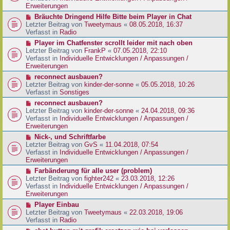
e
e
Erweiterungen
g
i
r
N
Bräuchte Dringend Hilfe Bitte beim Player in Chat
t
B
e
Letzter Beitrag von
Tweetymaus
«
08.05.2018, 16:37
r
e
u
Verfasst in
Radio
a
i
e
g
N
Player im Chatfenster scrollt leider mit nach oben
t
r
e
Letzter Beitrag von
FrankP
«
07.05.2018, 22:10
r
B
u
Verfasst in
Individuelle Entwicklungen / Anpassungen /
a
e
e
Erweiterungen
g
i
r
N
reconnect ausbauen?
t
B
e
Letzter Beitrag von
kinder-der-sonne
«
05.05.2018, 10:26
r
e
u
Verfasst in
Sonstiges
a
i
e
g
N
reconnect ausbauen?
t
r
e
Letzter Beitrag von
kinder-der-sonne
«
24.04.2018, 09:36
r
B
u
Verfasst in
Individuelle Entwicklungen / Anpassungen /
a
e
e
Erweiterungen
g
i
r
N
Nick-, und Schriftfarbe
t
B
e
Letzter Beitrag von
GvS
«
11.04.2018, 07:54
r
e
u
Verfasst in
Individuelle Entwicklungen / Anpassungen /
a
i
e
Erweiterungen
g
t
r
N
Farbänderung für alle user (problem)
r
B
e
Letzter Beitrag von
fighter242
«
23.03.2018, 12:26
a
e
u
Verfasst in
Individuelle Entwicklungen / Anpassungen /
g
i
e
Erweiterungen
t
r
N
Player Einbau
r
B
e
Letzter Beitrag von
Tweetymaus
«
22.03.2018, 19:06
a
e
u
Verfasst in
Radio
g
i
e