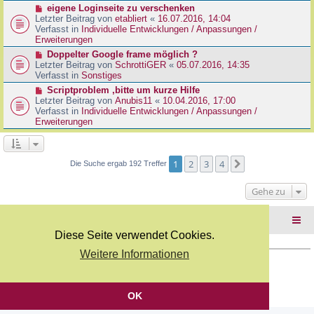
r
N
eigene Loginseite zu verschenken
r
B
e
Letzter Beitrag von
etabliert
«
16.07.2016, 14:04
a
e
u
Verfasst in
Individuelle Entwicklungen / Anpassungen /
g
i
e
Erweiterungen
t
r
N
Doppelter Google frame möglich ?
r
B
e
Letzter Beitrag von
SchrottiGER
«
05.07.2016, 14:35
a
e
u
Verfasst in
Sonstiges
g
i
e
N
Scriptproblem ,bitte um kurze Hilfe
t
r
e
Letzter Beitrag von
Anubis11
«
10.04.2016, 17:00
r
B
u
Verfasst in
Individuelle Entwicklungen / Anpassungen /
a
e
e
Erweiterungen
g
i
r
t
B
r
e
a
i
1
2
3
4
Nächste
Die Suche ergab 192 Treffer
g
t
r
Gehe zu
a
g
Foren-Übersicht
Diese Seite verwendet Cookies.
Weitere Informationen
Copyright Webkicks.de |
Impressum
|
AGB
|
Datenschutz
Powered by
phpBB
® Forum Software © phpBB Limited
Deutsche Übersetzung durch
phpBB.de
OK