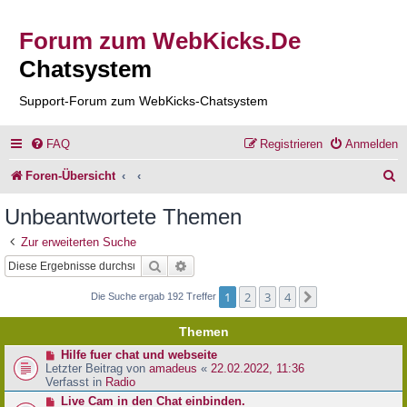
Forum zum WebKicks.De
Chatsystem
Support-Forum zum WebKicks-Chatsystem
FAQ
Registrieren
Anmelden
S
Foren-Übersicht
u
Unbeantwortete Themen
c
Zur erweiterten Suche
h
Suche
Erweiterte Suche
e
1
2
3
4
Nächste
Die Suche ergab 192 Treffer
Themen
N
Hilfe fuer chat und webseite
e
Letzter Beitrag von
amadeus
«
22.02.2022, 11:36
u
Verfasst in
Radio
e
N
Live Cam in den Chat einbinden.