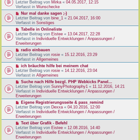
g
e
Letzter Beitrag von
Mirka
«
04.05.2017, 12:15
t
B
u
Verfasst in
Wunschecke
r
e
e
a
N
Nur mal danke sagen ;-)
i
r
g
e
Letzter Beitrag von
bine_1
«
21.04.2017, 16:00
t
B
u
Verfasst in
Sonstiges
r
e
e
a
N
Tabelle in Onlineliste
i
r
g
e
Letzter Beitrag von
Eistee
«
13.04.2017, 22:28
t
B
u
Verfasst in
Individuelle Entwicklungen / Anpassungen /
r
e
e
Erweiterungen
a
i
r
g
N
radio einbauen
t
B
e
Letzter Beitrag von
rosie
«
15.12.2016, 23:29
r
e
u
Verfasst in
Allgemeines
a
i
e
g
N
ich bräuchte hilfe bei meinem chat
t
r
e
Letzter Beitrag von
rosie
«
14.12.2016, 23:04
r
B
u
Verfasst in
Allgemeines
a
e
e
g
N
Suche nach Hilfe bezgl. PHP Webkicks Panel...
i
r
e
Letzter Beitrag von
SunnyPhotography1
«
11.12.2016, 14:21
t
B
u
Verfasst in
Individuelle Entwicklungen / Anpassungen /
r
e
e
Erweiterungen
a
i
r
g
N
Eigene Registrierungsseite & pass_remind
t
B
e
Letzter Beitrag von
Dexxa
«
04.10.2016, 12:00
r
e
u
Verfasst in
Individuelle Entwicklungen / Anpassungen /
a
i
e
Erweiterungen
g
t
r
N
Text über Grafik - Befehl
r
B
e
Letzter Beitrag von
Eistee
«
12.08.2016, 14:40
a
e
u
Verfasst in
Individuelle Entwicklungen / Anpassungen /
g
i
e
Erweiterungen
t