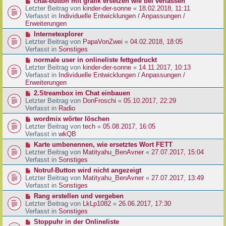
N
chat-button mit grafik ersetzen wie bei verlassen
t
r
e
Letzter Beitrag von
kinder-der-sonne
«
18.02.2018, 11:11
r
B
u
Verfasst in
Individuelle Entwicklungen / Anpassungen /
a
e
e
Erweiterungen
g
i
r
N
Internetexplorer
t
B
e
Letzter Beitrag von
PapaVonZwei
«
04.02.2018, 18:05
r
e
u
Verfasst in
Sonstiges
a
i
e
g
N
normale user in onlineliste fettgedruckt
t
r
e
Letzter Beitrag von
kinder-der-sonne
«
14.11.2017, 10:13
r
B
u
Verfasst in
Individuelle Entwicklungen / Anpassungen /
a
e
e
Erweiterungen
g
i
r
N
2.Streambox im Chat einbauen
t
B
e
Letzter Beitrag von
DonFroschi
«
05.10.2017, 22:29
r
e
u
Verfasst in
Radio
a
i
e
g
N
wordmix wörter löschen
t
r
e
Letzter Beitrag von
tech
«
05.08.2017, 16:05
r
B
u
Verfasst in
wkQB
a
e
e
g
N
Karte umbenennen, wie ersetztes Wort FETT
i
r
e
Letzter Beitrag von
Matityahu_BenAvner
«
27.07.2017, 15:04
t
B
u
Verfasst in
Sonstiges
r
e
e
a
N
Notruf-Button wird nicht angezeigt
i
r
g
e
Letzter Beitrag von
Matityahu_BenAvner
«
27.07.2017, 13:49
t
B
u
Verfasst in
Sonstiges
r
e
e
a
N
Rang erstellen und vergeben
i
r
g
e
Letzter Beitrag von
LkLp1082
«
26.06.2017, 17:30
t
B
u
Verfasst in
Sonstiges
r
e
e
a
N
Stoppuhr in der Onlineliste
i
r