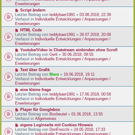
i
e
Erweiterungen
t
r
N
Script ändern
r
B
e
Letzter Beitrag von
teddybaer1991
«
03.08.2018, 22:39
a
e
u
Verfasst in
Individuelle Entwicklungen / Anpassungen /
g
i
e
Erweiterungen
t
r
N
HTML Code
r
B
e
Letzter Beitrag von
teddybaer1991
«
28.07.2018, 20:08
a
e
u
Verfasst in
Individuelle Entwicklungen / Anpassungen /
g
i
e
Erweiterungen
t
r
N
Youtube/Video in Chatstream einbinden ohne Scroll
r
B
e
Letzter Beitrag von
Gerli
«
30.06.2018, 09:55
a
e
u
Verfasst in
Individuelle Entwicklungen / Anpassungen /
g
i
e
Erweiterungen
t
r
N
Text über Grafik
r
B
e
Letzter Beitrag von
Maxs
«
19.06.2018, 19:11
a
e
u
Verfasst in
Individuelle Entwicklungen / Anpassungen /
g
i
e
Erweiterungen
t
r
N
eine kleine frage
r
B
e
Letzter Beitrag von
teddybaer1991
«
17.06.2018, 00:58
a
e
u
Verfasst in
Individuelle Entwicklungen / Anpassungen /
g
i
e
Erweiterungen
t
r
N
Player für Googlebox
r
B
e
Letzter Beitrag von
Boxbeutel
«
01.06.2018, 13:55
a
e
u
Verfasst in
Allgemeines
g
i
e
N
eigene Loginseite mit Cookies Hinweis
t
r
e
Letzter Beitrag von
DonFroschi
«
24.05.2018, 17:33
r
B
u
Verfasst in
Individuelle Entwicklungen / Anpassungen /
a