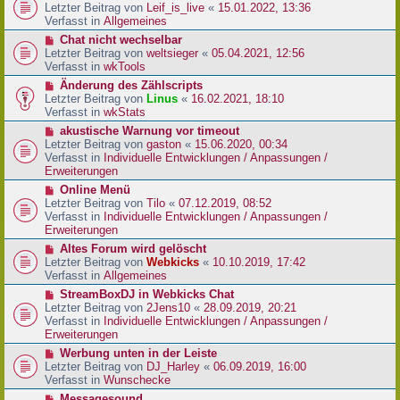
r
e
Letzter Beitrag von
Leif_is_live
«
15.01.2022, 13:36
B
u
Verfasst in
Allgemeines
e
e
N
Chat nicht wechselbar
i
r
e
Letzter Beitrag von
weltsieger
«
05.04.2021, 12:56
t
B
u
Verfasst in
wkTools
r
e
e
a
N
Änderung des Zählscripts
i
r
g
e
Letzter Beitrag von
Linus
«
16.02.2021, 18:10
t
B
u
Verfasst in
wkStats
r
e
e
a
N
akustische Warnung vor timeout
i
r
g
e
Letzter Beitrag von
gaston
«
15.06.2020, 00:34
t
B
u
Verfasst in
Individuelle Entwicklungen / Anpassungen /
r
e
e
Erweiterungen
a
i
r
g
N
Online Menü
t
B
e
Letzter Beitrag von
Tilo
«
07.12.2019, 08:52
r
e
u
Verfasst in
Individuelle Entwicklungen / Anpassungen /
a
i
e
Erweiterungen
g
t
r
N
Altes Forum wird gelöscht
r
B
e
Letzter Beitrag von
Webkicks
«
10.10.2019, 17:42
a
e
u
Verfasst in
Allgemeines
g
i
e
N
StreamBoxDJ in Webkicks Chat
t
r
e
Letzter Beitrag von
2Jens10
«
28.09.2019, 20:21
r
B
u
Verfasst in
Individuelle Entwicklungen / Anpassungen /
a
e
e
Erweiterungen
g
i
r
N
Werbung unten in der Leiste
t
B
e
Letzter Beitrag von
DJ_Harley
«
06.09.2019, 16:00
r
e
u
Verfasst in
Wunschecke
a
i
e
g
N
Messagesound