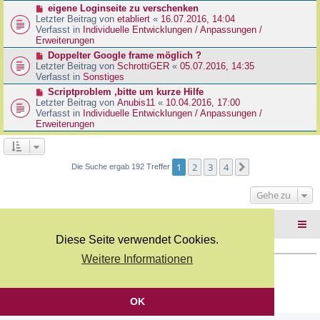
r
N
eigene Loginseite zu verschenken
r
B
e
Letzter Beitrag von
etabliert
«
16.07.2016, 14:04
a
e
u
Verfasst in
Individuelle Entwicklungen / Anpassungen /
g
i
e
Erweiterungen
t
r
N
Doppelter Google frame möglich ?
r
B
e
Letzter Beitrag von
SchrottiGER
«
05.07.2016, 14:35
a
e
u
Verfasst in
Sonstiges
g
i
e
N
Scriptproblem ,bitte um kurze Hilfe
t
r
e
Letzter Beitrag von
Anubis11
«
10.04.2016, 17:00
r
B
u
Verfasst in
Individuelle Entwicklungen / Anpassungen /
a
e
e
Erweiterungen
g
i
r
t
B
r
e
a
i
1
2
3
4
Nächste
Die Suche ergab 192 Treffer
g
t
r
Gehe zu
a
g
Foren-Übersicht
Diese Seite verwendet Cookies.
Weitere Informationen
Copyright Webkicks.de |
Impressum
|
AGB
|
Datenschutz
Powered by
phpBB
® Forum Software © phpBB Limited
Deutsche Übersetzung durch
phpBB.de
OK