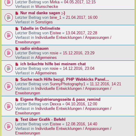
g
e
Letzter Beitrag von
Mirka
«
04.05.2017, 12:15
t
B
u
Verfasst in
Wunschecke
r
e
e
a
N
Nur mal danke sagen ;-)
i
r
g
e
Letzter Beitrag von
bine_1
«
21.04.2017, 16:00
t
B
u
Verfasst in
Sonstiges
r
e
e
a
N
Tabelle in Onlineliste
i
r
g
e
Letzter Beitrag von
Eistee
«
13.04.2017, 22:28
t
B
u
Verfasst in
Individuelle Entwicklungen / Anpassungen /
r
e
e
Erweiterungen
a
i
r
g
N
radio einbauen
t
B
e
Letzter Beitrag von
rosie
«
15.12.2016, 23:29
r
e
u
Verfasst in
Allgemeines
a
i
e
g
N
ich bräuchte hilfe bei meinem chat
t
r
e
Letzter Beitrag von
rosie
«
14.12.2016, 23:04
r
B
u
Verfasst in
Allgemeines
a
e
e
g
N
Suche nach Hilfe bezgl. PHP Webkicks Panel...
i
r
e
Letzter Beitrag von
SunnyPhotography1
«
11.12.2016, 14:21
t
B
u
Verfasst in
Individuelle Entwicklungen / Anpassungen /
r
e
e
Erweiterungen
a
i
r
g
N
Eigene Registrierungsseite & pass_remind
t
B
e
Letzter Beitrag von
Dexxa
«
04.10.2016, 12:00
r
e
u
Verfasst in
Individuelle Entwicklungen / Anpassungen /
a
i
e
Erweiterungen
g
t
r
N
Text über Grafik - Befehl
r
B
e
Letzter Beitrag von
Eistee
«
12.08.2016, 14:40
a
e
u
Verfasst in
Individuelle Entwicklungen / Anpassungen /
g
i
e
Erweiterungen
t