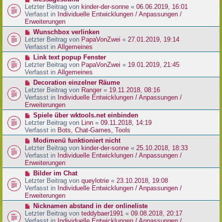
t
r
e
Letzter Beitrag von
kinder-der-sonne
«
06.06.2019, 16:01
r
B
u
Verfasst in
Individuelle Entwicklungen / Anpassungen /
a
e
e
Erweiterungen
g
i
r
N
Wunschbox verlinken
t
B
e
Letzter Beitrag von
PapaVonZwei
«
27.01.2019, 19:14
r
e
u
Verfasst in
Allgemeines
a
i
e
g
N
Link text popup Fenster
t
r
e
Letzter Beitrag von
PapaVonZwei
«
19.01.2019, 21:45
r
B
u
Verfasst in
Allgemeines
a
e
e
g
N
Decoration einzelner Räume
i
r
e
Letzter Beitrag von
Ranger
«
19.11.2018, 08:16
t
B
u
Verfasst in
Individuelle Entwicklungen / Anpassungen /
r
e
e
Erweiterungen
a
i
r
g
N
Spiele über wktools.net einbinden
t
B
e
Letzter Beitrag von
Linn
«
09.11.2018, 14:19
r
e
u
Verfasst in
Bots, Chat-Games, Tools
a
i
e
g
N
Modimenü funktioniert nicht
t
r
e
Letzter Beitrag von
kinder-der-sonne
«
25.10.2018, 18:33
r
B
u
Verfasst in
Individuelle Entwicklungen / Anpassungen /
a
e
e
Erweiterungen
g
i
r
N
Bilder im Chat
t
B
e
Letzter Beitrag von
queylotrie
«
23.10.2018, 19:08
r
e
u
Verfasst in
Individuelle Entwicklungen / Anpassungen /
a
i
e
Erweiterungen
g
t
r
N
Nicknamen abstand in der onlineliste
r
B
e
Letzter Beitrag von
teddybaer1991
«
09.08.2018, 20:17
a
e
u
Verfasst in
Individuelle Entwicklungen / Anpassungen /
g