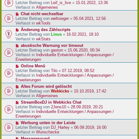
r
e
Letzter Beitrag von
Leif_is_live
«
15.01.2022, 13:36
B
u
Verfasst in
Allgemeines
e
e
N
Chat nicht wechselbar
i
r
e
Letzter Beitrag von
weltsieger
«
05.04.2021, 12:56
t
B
u
Verfasst in
wkTools
r
e
e
a
N
Änderung des Zählscripts
i
r
g
e
Letzter Beitrag von
Linus
«
16.02.2021, 18:10
t
B
u
Verfasst in
wkStats
r
e
e
a
N
akustische Warnung vor timeout
i
r
g
e
Letzter Beitrag von
gaston
«
15.06.2020, 00:34
t
B
u
Verfasst in
Individuelle Entwicklungen / Anpassungen /
r
e
e
Erweiterungen
a
i
r
g
N
Online Menü
t
B
e
Letzter Beitrag von
Tilo
«
07.12.2019, 08:52
r
e
u
Verfasst in
Individuelle Entwicklungen / Anpassungen /
a
i
e
Erweiterungen
g
t
r
N
Altes Forum wird gelöscht
r
B
e
Letzter Beitrag von
Webkicks
«
10.10.2019, 17:42
a
e
u
Verfasst in
Allgemeines
g
i
e
N
StreamBoxDJ in Webkicks Chat
t
r
e
Letzter Beitrag von
2Jens10
«
28.09.2019, 20:21
r
B
u
Verfasst in
Individuelle Entwicklungen / Anpassungen /
a
e
e
Erweiterungen
g
i
r
N
Werbung unten in der Leiste
t
B
e
Letzter Beitrag von
DJ_Harley
«
06.09.2019, 16:00
r
e
u
Verfasst in
Wunschecke
a
i
e
g
N
Messagesound