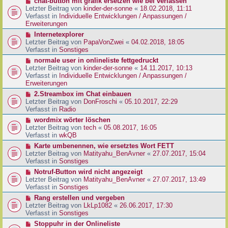
N
chat-button mit grafik ersetzen wie bei verlassen
t
r
e
Letzter Beitrag von
kinder-der-sonne
«
18.02.2018, 11:11
r
B
u
Verfasst in
Individuelle Entwicklungen / Anpassungen /
a
e
e
Erweiterungen
g
i
r
N
Internetexplorer
t
B
e
Letzter Beitrag von
PapaVonZwei
«
04.02.2018, 18:05
r
e
u
Verfasst in
Sonstiges
a
i
e
g
N
normale user in onlineliste fettgedruckt
t
r
e
Letzter Beitrag von
kinder-der-sonne
«
14.11.2017, 10:13
r
B
u
Verfasst in
Individuelle Entwicklungen / Anpassungen /
a
e
e
Erweiterungen
g
i
r
N
2.Streambox im Chat einbauen
t
B
e
Letzter Beitrag von
DonFroschi
«
05.10.2017, 22:29
r
e
u
Verfasst in
Radio
a
i
e
g
N
wordmix wörter löschen
t
r
e
Letzter Beitrag von
tech
«
05.08.2017, 16:05
r
B
u
Verfasst in
wkQB
a
e
e
g
N
Karte umbenennen, wie ersetztes Wort FETT
i
r
e
Letzter Beitrag von
Matityahu_BenAvner
«
27.07.2017, 15:04
t
B
u
Verfasst in
Sonstiges
r
e
e
a
N
Notruf-Button wird nicht angezeigt
i
r
g
e
Letzter Beitrag von
Matityahu_BenAvner
«
27.07.2017, 13:49
t
B
u
Verfasst in
Sonstiges
r
e
e
a
N
Rang erstellen und vergeben
i
r
g
e
Letzter Beitrag von
LkLp1082
«
26.06.2017, 17:30
t
B
u
Verfasst in
Sonstiges
r
e
e
a
N
Stoppuhr in der Onlineliste
i
r