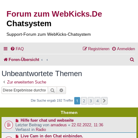
Forum zum WebKicks.De
Chatsystem
Support-Forum zum WebKicks-Chatsystem
FAQ
Registrieren
Anmelden
S
Foren-Übersicht
u
Unbeantwortete Themen
c
Zur erweiterten Suche
h
Suche
Erweiterte Suche
e
1
2
3
4
Nächste
Die Suche ergab 192 Treffer
Themen
N
Hilfe fuer chat und webseite
e
Letzter Beitrag von
amadeus
«
22.02.2022, 11:36
u
Verfasst in
Radio
e
N
Live Cam in den Chat einbinden.