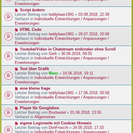
i
e
Erweiterungen
t
r
N
Script ändern
r
B
e
Letzter Beitrag von
teddybaer1991
«
03.08.2018, 22:39
a
e
u
Verfasst in
Individuelle Entwicklungen / Anpassungen /
g
i
e
Erweiterungen
t
r
N
HTML Code
r
B
e
Letzter Beitrag von
teddybaer1991
«
28.07.2018, 20:08
a
e
u
Verfasst in
Individuelle Entwicklungen / Anpassungen /
g
i
e
Erweiterungen
t
r
N
Youtube/Video in Chatstream einbinden ohne Scroll
r
B
e
Letzter Beitrag von
Gerli
«
30.06.2018, 09:55
a
e
u
Verfasst in
Individuelle Entwicklungen / Anpassungen /
g
i
e
Erweiterungen
t
r
N
Text über Grafik
r
B
e
Letzter Beitrag von
Maxs
«
19.06.2018, 19:11
a
e
u
Verfasst in
Individuelle Entwicklungen / Anpassungen /
g
i
e
Erweiterungen
t
r
N
eine kleine frage
r
B
e
Letzter Beitrag von
teddybaer1991
«
17.06.2018, 00:58
a
e
u
Verfasst in
Individuelle Entwicklungen / Anpassungen /
g
i
e
Erweiterungen
t
r
N
Player für Googlebox
r
B
e
Letzter Beitrag von
Boxbeutel
«
01.06.2018, 13:55
a
e
u
Verfasst in
Allgemeines
g
i
e
N
eigene Loginseite mit Cookies Hinweis
t
r
e
Letzter Beitrag von
DonFroschi
«
24.05.2018, 17:33
r
B
u
Verfasst in
Individuelle Entwicklungen / Anpassungen /
a