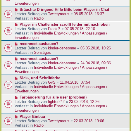
e
e
Erweiterungen
g
i
r
N
Bräuchte Dringend Hilfe Bitte beim Player in Chat
t
B
e
Letzter Beitrag von
Tweetymaus
«
08.05.2018, 16:37
r
e
u
Verfasst in
Radio
a
i
e
g
N
Player im Chatfenster scrollt leider mit nach oben
t
r
e
Letzter Beitrag von
FrankP
«
07.05.2018, 22:10
r
B
u
Verfasst in
Individuelle Entwicklungen / Anpassungen /
a
e
e
Erweiterungen
g
i
r
N
reconnect ausbauen?
t
B
e
Letzter Beitrag von
kinder-der-sonne
«
05.05.2018, 10:26
r
e
u
Verfasst in
Sonstiges
a
i
e
g
N
reconnect ausbauen?
t
r
e
Letzter Beitrag von
kinder-der-sonne
«
24.04.2018, 09:36
r
B
u
Verfasst in
Individuelle Entwicklungen / Anpassungen /
a
e
e
Erweiterungen
g
i
r
N
Nick-, und Schriftfarbe
t
B
e
Letzter Beitrag von
GvS
«
11.04.2018, 07:54
r
e
u
Verfasst in
Individuelle Entwicklungen / Anpassungen /
a
i
e
Erweiterungen
g
t
r
N
Farbänderung für alle user (problem)
r
B
e
Letzter Beitrag von
fighter242
«
23.03.2018, 12:26
a
e
u
Verfasst in
Individuelle Entwicklungen / Anpassungen /
g
i
e
Erweiterungen
t
r
N
Player Einbau
r
B
e
Letzter Beitrag von
Tweetymaus
«
22.03.2018, 19:06
a
e
u
Verfasst in
Radio
g
i
e