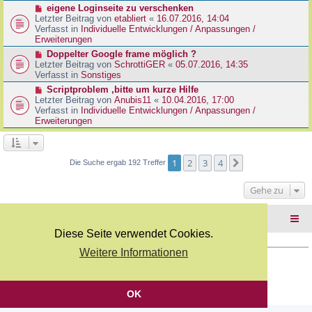
r
N
eigene Loginseite zu verschenken
r
B
e
Letzter Beitrag von
etabliert
«
16.07.2016, 14:04
a
e
u
Verfasst in
Individuelle Entwicklungen / Anpassungen /
g
i
e
Erweiterungen
t
r
N
Doppelter Google frame möglich ?
r
B
e
Letzter Beitrag von
SchrottiGER
«
05.07.2016, 14:35
a
e
u
Verfasst in
Sonstiges
g
i
e
N
Scriptproblem ,bitte um kurze Hilfe
t
r
e
Letzter Beitrag von
Anubis11
«
10.04.2016, 17:00
r
B
u
Verfasst in
Individuelle Entwicklungen / Anpassungen /
a
e
e
Erweiterungen
g
i
r
t
B
r
e
a
i
1
2
3
4
Nächste
Die Suche ergab 192 Treffer
g
t
r
Gehe zu
a
g
Foren-Übersicht
Diese Seite verwendet Cookies.
Weitere Informationen
Copyright Webkicks.de |
Impressum
|
AGB
|
Datenschutz
Powered by
phpBB
® Forum Software © phpBB Limited
Deutsche Übersetzung durch
phpBB.de
OK