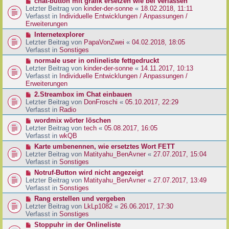
N
chat-button mit grafik ersetzen wie bei verlassen
t
r
e
Letzter Beitrag von
kinder-der-sonne
«
18.02.2018, 11:11
r
B
u
Verfasst in
Individuelle Entwicklungen / Anpassungen /
a
e
e
Erweiterungen
g
i
r
N
Internetexplorer
t
B
e
Letzter Beitrag von
PapaVonZwei
«
04.02.2018, 18:05
r
e
u
Verfasst in
Sonstiges
a
i
e
g
N
normale user in onlineliste fettgedruckt
t
r
e
Letzter Beitrag von
kinder-der-sonne
«
14.11.2017, 10:13
r
B
u
Verfasst in
Individuelle Entwicklungen / Anpassungen /
a
e
e
Erweiterungen
g
i
r
N
2.Streambox im Chat einbauen
t
B
e
Letzter Beitrag von
DonFroschi
«
05.10.2017, 22:29
r
e
u
Verfasst in
Radio
a
i
e
g
N
wordmix wörter löschen
t
r
e
Letzter Beitrag von
tech
«
05.08.2017, 16:05
r
B
u
Verfasst in
wkQB
a
e
e
g
N
Karte umbenennen, wie ersetztes Wort FETT
i
r
e
Letzter Beitrag von
Matityahu_BenAvner
«
27.07.2017, 15:04
t
B
u
Verfasst in
Sonstiges
r
e
e
a
N
Notruf-Button wird nicht angezeigt
i
r
g
e
Letzter Beitrag von
Matityahu_BenAvner
«
27.07.2017, 13:49
t
B
u
Verfasst in
Sonstiges
r
e
e
a
N
Rang erstellen und vergeben
i
r
g
e
Letzter Beitrag von
LkLp1082
«
26.06.2017, 17:30
t
B
u
Verfasst in
Sonstiges
r
e
e
a
N
Stoppuhr in der Onlineliste
i
r