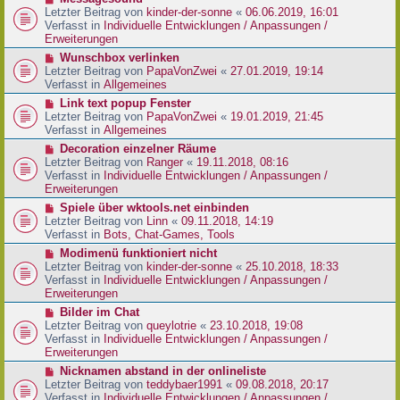
t
r
e
Letzter Beitrag von
kinder-der-sonne
«
06.06.2019, 16:01
r
B
u
Verfasst in
Individuelle Entwicklungen / Anpassungen /
a
e
e
Erweiterungen
g
i
r
N
Wunschbox verlinken
t
B
e
Letzter Beitrag von
PapaVonZwei
«
27.01.2019, 19:14
r
e
u
Verfasst in
Allgemeines
a
i
e
g
N
Link text popup Fenster
t
r
e
Letzter Beitrag von
PapaVonZwei
«
19.01.2019, 21:45
r
B
u
Verfasst in
Allgemeines
a
e
e
g
N
Decoration einzelner Räume
i
r
e
Letzter Beitrag von
Ranger
«
19.11.2018, 08:16
t
B
u
Verfasst in
Individuelle Entwicklungen / Anpassungen /
r
e
e
Erweiterungen
a
i
r
g
N
Spiele über wktools.net einbinden
t
B
e
Letzter Beitrag von
Linn
«
09.11.2018, 14:19
r
e
u
Verfasst in
Bots, Chat-Games, Tools
a
i
e
g
N
Modimenü funktioniert nicht
t
r
e
Letzter Beitrag von
kinder-der-sonne
«
25.10.2018, 18:33
r
B
u
Verfasst in
Individuelle Entwicklungen / Anpassungen /
a
e
e
Erweiterungen
g
i
r
N
Bilder im Chat
t
B
e
Letzter Beitrag von
queylotrie
«
23.10.2018, 19:08
r
e
u
Verfasst in
Individuelle Entwicklungen / Anpassungen /
a
i
e
Erweiterungen
g
t
r
N
Nicknamen abstand in der onlineliste
r
B
e
Letzter Beitrag von
teddybaer1991
«
09.08.2018, 20:17
a
e
u
Verfasst in
Individuelle Entwicklungen / Anpassungen /
g