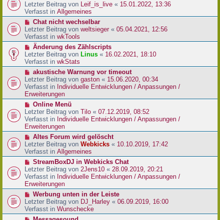
r
e
Letzter Beitrag von
Leif_is_live
«
15.01.2022, 13:36
B
u
Verfasst in
Allgemeines
e
e
N
Chat nicht wechselbar
i
r
e
Letzter Beitrag von
weltsieger
«
05.04.2021, 12:56
t
B
u
Verfasst in
wkTools
r
e
e
a
N
Änderung des Zählscripts
i
r
g
e
Letzter Beitrag von
Linus
«
16.02.2021, 18:10
t
B
u
Verfasst in
wkStats
r
e
e
a
N
akustische Warnung vor timeout
i
r
g
e
Letzter Beitrag von
gaston
«
15.06.2020, 00:34
t
B
u
Verfasst in
Individuelle Entwicklungen / Anpassungen /
r
e
e
Erweiterungen
a
i
r
g
N
Online Menü
t
B
e
Letzter Beitrag von
Tilo
«
07.12.2019, 08:52
r
e
u
Verfasst in
Individuelle Entwicklungen / Anpassungen /
a
i
e
Erweiterungen
g
t
r
N
Altes Forum wird gelöscht
r
B
e
Letzter Beitrag von
Webkicks
«
10.10.2019, 17:42
a
e
u
Verfasst in
Allgemeines
g
i
e
N
StreamBoxDJ in Webkicks Chat
t
r
e
Letzter Beitrag von
2Jens10
«
28.09.2019, 20:21
r
B
u
Verfasst in
Individuelle Entwicklungen / Anpassungen /
a
e
e
Erweiterungen
g
i
r
N
Werbung unten in der Leiste
t
B
e
Letzter Beitrag von
DJ_Harley
«
06.09.2019, 16:00
r
e
u
Verfasst in
Wunschecke
a
i
e
g
N
Messagesound