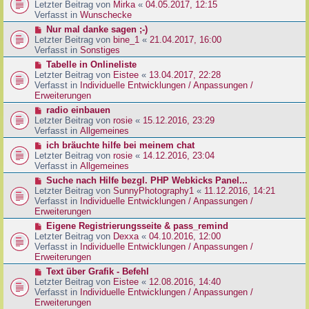
g
e
Letzter Beitrag von
Mirka
«
04.05.2017, 12:15
t
B
u
Verfasst in
Wunschecke
r
e
e
a
N
Nur mal danke sagen ;-)
i
r
g
e
Letzter Beitrag von
bine_1
«
21.04.2017, 16:00
t
B
u
Verfasst in
Sonstiges
r
e
e
a
N
Tabelle in Onlineliste
i
r
g
e
Letzter Beitrag von
Eistee
«
13.04.2017, 22:28
t
B
u
Verfasst in
Individuelle Entwicklungen / Anpassungen /
r
e
e
Erweiterungen
a
i
r
g
N
radio einbauen
t
B
e
Letzter Beitrag von
rosie
«
15.12.2016, 23:29
r
e
u
Verfasst in
Allgemeines
a
i
e
g
N
ich bräuchte hilfe bei meinem chat
t
r
e
Letzter Beitrag von
rosie
«
14.12.2016, 23:04
r
B
u
Verfasst in
Allgemeines
a
e
e
g
N
Suche nach Hilfe bezgl. PHP Webkicks Panel...
i
r
e
Letzter Beitrag von
SunnyPhotography1
«
11.12.2016, 14:21
t
B
u
Verfasst in
Individuelle Entwicklungen / Anpassungen /
r
e
e
Erweiterungen
a
i
r
g
N
Eigene Registrierungsseite & pass_remind
t
B
e
Letzter Beitrag von
Dexxa
«
04.10.2016, 12:00
r
e
u
Verfasst in
Individuelle Entwicklungen / Anpassungen /
a
i
e
Erweiterungen
g
t
r
N
Text über Grafik - Befehl
r
B
e
Letzter Beitrag von
Eistee
«
12.08.2016, 14:40
a
e
u
Verfasst in
Individuelle Entwicklungen / Anpassungen /
g
i
e
Erweiterungen
t