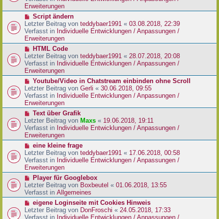
i
e
Erweiterungen
t
r
N
Script ändern
r
B
e
Letzter Beitrag von
teddybaer1991
«
03.08.2018, 22:39
a
e
u
Verfasst in
Individuelle Entwicklungen / Anpassungen /
g
i
e
Erweiterungen
t
r
N
HTML Code
r
B
e
Letzter Beitrag von
teddybaer1991
«
28.07.2018, 20:08
a
e
u
Verfasst in
Individuelle Entwicklungen / Anpassungen /
g
i
e
Erweiterungen
t
r
N
Youtube/Video in Chatstream einbinden ohne Scroll
r
B
e
Letzter Beitrag von
Gerli
«
30.06.2018, 09:55
a
e
u
Verfasst in
Individuelle Entwicklungen / Anpassungen /
g
i
e
Erweiterungen
t
r
N
Text über Grafik
r
B
e
Letzter Beitrag von
Maxs
«
19.06.2018, 19:11
a
e
u
Verfasst in
Individuelle Entwicklungen / Anpassungen /
g
i
e
Erweiterungen
t
r
N
eine kleine frage
r
B
e
Letzter Beitrag von
teddybaer1991
«
17.06.2018, 00:58
a
e
u
Verfasst in
Individuelle Entwicklungen / Anpassungen /
g
i
e
Erweiterungen
t
r
N
Player für Googlebox
r
B
e
Letzter Beitrag von
Boxbeutel
«
01.06.2018, 13:55
a
e
u
Verfasst in
Allgemeines
g
i
e
N
eigene Loginseite mit Cookies Hinweis
t
r
e
Letzter Beitrag von
DonFroschi
«
24.05.2018, 17:33
r
B
u
Verfasst in
Individuelle Entwicklungen / Anpassungen /
a