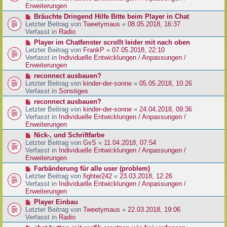
e
e
Erweiterungen
g
i
r
N
Bräuchte Dringend Hilfe Bitte beim Player in Chat
t
B
e
Letzter Beitrag von
Tweetymaus
«
08.05.2018, 16:37
r
e
u
Verfasst in
Radio
a
i
e
g
N
Player im Chatfenster scrollt leider mit nach oben
t
r
e
Letzter Beitrag von
FrankP
«
07.05.2018, 22:10
r
B
u
Verfasst in
Individuelle Entwicklungen / Anpassungen /
a
e
e
Erweiterungen
g
i
r
N
reconnect ausbauen?
t
B
e
Letzter Beitrag von
kinder-der-sonne
«
05.05.2018, 10:26
r
e
u
Verfasst in
Sonstiges
a
i
e
g
N
reconnect ausbauen?
t
r
e
Letzter Beitrag von
kinder-der-sonne
«
24.04.2018, 09:36
r
B
u
Verfasst in
Individuelle Entwicklungen / Anpassungen /
a
e
e
Erweiterungen
g
i
r
N
Nick-, und Schriftfarbe
t
B
e
Letzter Beitrag von
GvS
«
11.04.2018, 07:54
r
e
u
Verfasst in
Individuelle Entwicklungen / Anpassungen /
a
i
e
Erweiterungen
g
t
r
N
Farbänderung für alle user (problem)
r
B
e
Letzter Beitrag von
fighter242
«
23.03.2018, 12:26
a
e
u
Verfasst in
Individuelle Entwicklungen / Anpassungen /
g
i
e
Erweiterungen
t
r
N
Player Einbau
r
B
e
Letzter Beitrag von
Tweetymaus
«
22.03.2018, 19:06
a
e
u
Verfasst in
Radio
g
i
e