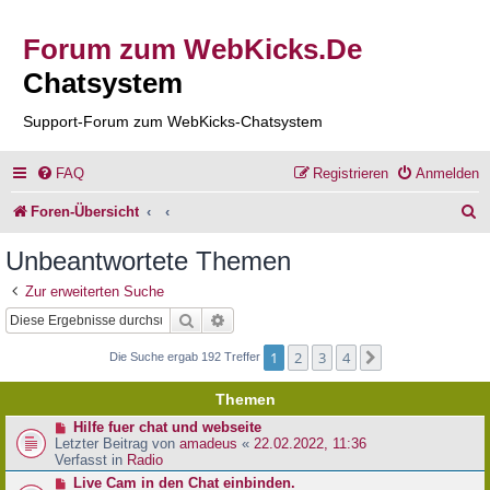
Forum zum WebKicks.De
Chatsystem
Support-Forum zum WebKicks-Chatsystem
FAQ
Registrieren
Anmelden
S
Foren-Übersicht
u
Unbeantwortete Themen
c
Zur erweiterten Suche
h
Suche
Erweiterte Suche
e
1
2
3
4
Nächste
Die Suche ergab 192 Treffer
Themen
N
Hilfe fuer chat und webseite
e
Letzter Beitrag von
amadeus
«
22.02.2022, 11:36
u
Verfasst in
Radio
e
N
Live Cam in den Chat einbinden.