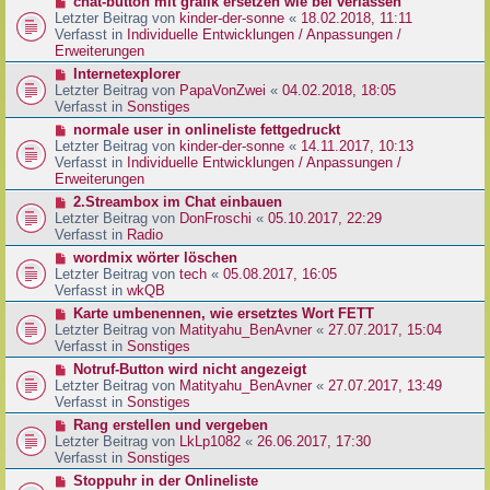
N
chat-button mit grafik ersetzen wie bei verlassen
t
r
e
Letzter Beitrag von
kinder-der-sonne
«
18.02.2018, 11:11
r
B
u
Verfasst in
Individuelle Entwicklungen / Anpassungen /
a
e
e
Erweiterungen
g
i
r
N
Internetexplorer
t
B
e
Letzter Beitrag von
PapaVonZwei
«
04.02.2018, 18:05
r
e
u
Verfasst in
Sonstiges
a
i
e
g
N
normale user in onlineliste fettgedruckt
t
r
e
Letzter Beitrag von
kinder-der-sonne
«
14.11.2017, 10:13
r
B
u
Verfasst in
Individuelle Entwicklungen / Anpassungen /
a
e
e
Erweiterungen
g
i
r
N
2.Streambox im Chat einbauen
t
B
e
Letzter Beitrag von
DonFroschi
«
05.10.2017, 22:29
r
e
u
Verfasst in
Radio
a
i
e
g
N
wordmix wörter löschen
t
r
e
Letzter Beitrag von
tech
«
05.08.2017, 16:05
r
B
u
Verfasst in
wkQB
a
e
e
g
N
Karte umbenennen, wie ersetztes Wort FETT
i
r
e
Letzter Beitrag von
Matityahu_BenAvner
«
27.07.2017, 15:04
t
B
u
Verfasst in
Sonstiges
r
e
e
a
N
Notruf-Button wird nicht angezeigt
i
r
g
e
Letzter Beitrag von
Matityahu_BenAvner
«
27.07.2017, 13:49
t
B
u
Verfasst in
Sonstiges
r
e
e
a
N
Rang erstellen und vergeben
i
r
g
e
Letzter Beitrag von
LkLp1082
«
26.06.2017, 17:30
t
B
u
Verfasst in
Sonstiges
r
e
e
a
N
Stoppuhr in der Onlineliste
i
r