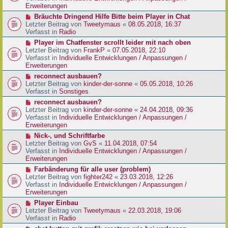
e
e
Erweiterungen
g
i
r
N
Bräuchte Dringend Hilfe Bitte beim Player in Chat
t
B
e
Letzter Beitrag von
Tweetymaus
«
08.05.2018, 16:37
r
e
u
Verfasst in
Radio
a
i
e
g
N
Player im Chatfenster scrollt leider mit nach oben
t
r
e
Letzter Beitrag von
FrankP
«
07.05.2018, 22:10
r
B
u
Verfasst in
Individuelle Entwicklungen / Anpassungen /
a
e
e
Erweiterungen
g
i
r
N
reconnect ausbauen?
t
B
e
Letzter Beitrag von
kinder-der-sonne
«
05.05.2018, 10:26
r
e
u
Verfasst in
Sonstiges
a
i
e
g
N
reconnect ausbauen?
t
r
e
Letzter Beitrag von
kinder-der-sonne
«
24.04.2018, 09:36
r
B
u
Verfasst in
Individuelle Entwicklungen / Anpassungen /
a
e
e
Erweiterungen
g
i
r
N
Nick-, und Schriftfarbe
t
B
e
Letzter Beitrag von
GvS
«
11.04.2018, 07:54
r
e
u
Verfasst in
Individuelle Entwicklungen / Anpassungen /
a
i
e
Erweiterungen
g
t
r
N
Farbänderung für alle user (problem)
r
B
e
Letzter Beitrag von
fighter242
«
23.03.2018, 12:26
a
e
u
Verfasst in
Individuelle Entwicklungen / Anpassungen /
g
i
e
Erweiterungen
t
r
N
Player Einbau
r
B
e
Letzter Beitrag von
Tweetymaus
«
22.03.2018, 19:06
a
e
u
Verfasst in
Radio
g
i
e