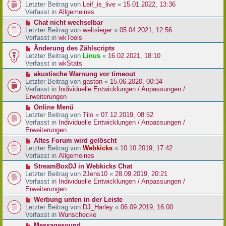
r
e
Letzter Beitrag von
Leif_is_live
«
15.01.2022, 13:36
B
u
Verfasst in
Allgemeines
e
e
N
Chat nicht wechselbar
i
r
e
Letzter Beitrag von
weltsieger
«
05.04.2021, 12:56
t
B
u
Verfasst in
wkTools
r
e
e
a
N
Änderung des Zählscripts
i
r
g
e
Letzter Beitrag von
Linus
«
16.02.2021, 18:10
t
B
u
Verfasst in
wkStats
r
e
e
a
N
akustische Warnung vor timeout
i
r
g
e
Letzter Beitrag von
gaston
«
15.06.2020, 00:34
t
B
u
Verfasst in
Individuelle Entwicklungen / Anpassungen /
r
e
e
Erweiterungen
a
i
r
g
N
Online Menü
t
B
e
Letzter Beitrag von
Tilo
«
07.12.2019, 08:52
r
e
u
Verfasst in
Individuelle Entwicklungen / Anpassungen /
a
i
e
Erweiterungen
g
t
r
N
Altes Forum wird gelöscht
r
B
e
Letzter Beitrag von
Webkicks
«
10.10.2019, 17:42
a
e
u
Verfasst in
Allgemeines
g
i
e
N
StreamBoxDJ in Webkicks Chat
t
r
e
Letzter Beitrag von
2Jens10
«
28.09.2019, 20:21
r
B
u
Verfasst in
Individuelle Entwicklungen / Anpassungen /
a
e
e
Erweiterungen
g
i
r
N
Werbung unten in der Leiste
t
B
e
Letzter Beitrag von
DJ_Harley
«
06.09.2019, 16:00
r
e
u
Verfasst in
Wunschecke
a
i
e
g
N
Messagesound