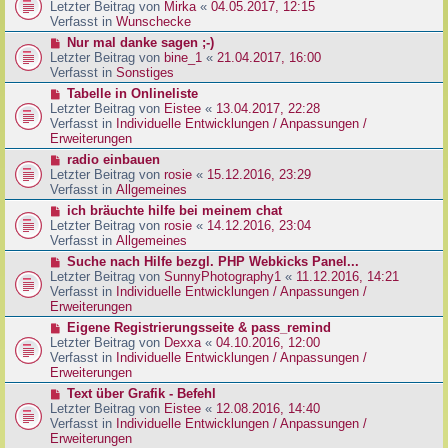
g
e
Letzter Beitrag von
Mirka
«
04.05.2017, 12:15
t
B
u
Verfasst in
Wunschecke
r
e
e
a
N
Nur mal danke sagen ;-)
i
r
g
e
Letzter Beitrag von
bine_1
«
21.04.2017, 16:00
t
B
u
Verfasst in
Sonstiges
r
e
e
a
N
Tabelle in Onlineliste
i
r
g
e
Letzter Beitrag von
Eistee
«
13.04.2017, 22:28
t
B
u
Verfasst in
Individuelle Entwicklungen / Anpassungen /
r
e
e
Erweiterungen
a
i
r
g
N
radio einbauen
t
B
e
Letzter Beitrag von
rosie
«
15.12.2016, 23:29
r
e
u
Verfasst in
Allgemeines
a
i
e
g
N
ich bräuchte hilfe bei meinem chat
t
r
e
Letzter Beitrag von
rosie
«
14.12.2016, 23:04
r
B
u
Verfasst in
Allgemeines
a
e
e
g
N
Suche nach Hilfe bezgl. PHP Webkicks Panel...
i
r
e
Letzter Beitrag von
SunnyPhotography1
«
11.12.2016, 14:21
t
B
u
Verfasst in
Individuelle Entwicklungen / Anpassungen /
r
e
e
Erweiterungen
a
i
r
g
N
Eigene Registrierungsseite & pass_remind
t
B
e
Letzter Beitrag von
Dexxa
«
04.10.2016, 12:00
r
e
u
Verfasst in
Individuelle Entwicklungen / Anpassungen /
a
i
e
Erweiterungen
g
t
r
N
Text über Grafik - Befehl
r
B
e
Letzter Beitrag von
Eistee
«
12.08.2016, 14:40
a
e
u
Verfasst in
Individuelle Entwicklungen / Anpassungen /
g
i
e
Erweiterungen
t