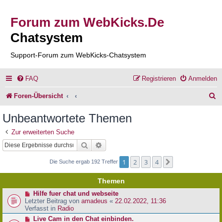
Forum zum WebKicks.De
Chatsystem
Support-Forum zum WebKicks-Chatsystem
FAQ
Registrieren
Anmelden
S
Foren-Übersicht
u
Unbeantwortete Themen
c
Zur erweiterten Suche
h
Suche
Erweiterte Suche
e
1
2
3
4
Nächste
Die Suche ergab 192 Treffer
Themen
N
Hilfe fuer chat und webseite
e
Letzter Beitrag von
amadeus
«
22.02.2022, 11:36
u
Verfasst in
Radio
e
N
Live Cam in den Chat einbinden.