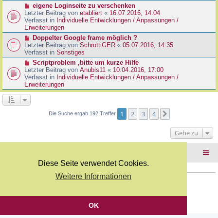
r
N
eigene Loginseite zu verschenken
r
B
e
Letzter Beitrag von
etabliert
«
16.07.2016, 14:04
a
e
u
Verfasst in
Individuelle Entwicklungen / Anpassungen /
g
i
e
Erweiterungen
t
r
N
Doppelter Google frame möglich ?
r
B
e
Letzter Beitrag von
SchrottiGER
«
05.07.2016, 14:35
a
e
u
Verfasst in
Sonstiges
g
i
e
N
Scriptproblem ,bitte um kurze Hilfe
t
r
e
Letzter Beitrag von
Anubis11
«
10.04.2016, 17:00
r
B
u
Verfasst in
Individuelle Entwicklungen / Anpassungen /
a
e
e
Erweiterungen
g
i
r
t
B
r
e
a
i
1
2
3
4
Nächste
Die Suche ergab 192 Treffer
g
t
r
Gehe zu
a
g
Foren-Übersicht
Diese Seite verwendet Cookies.
Weitere Informationen
Copyright Webkicks.de |
Impressum
|
AGB
|
Datenschutz
Powered by
phpBB
® Forum Software © phpBB Limited
Deutsche Übersetzung durch
phpBB.de
OK