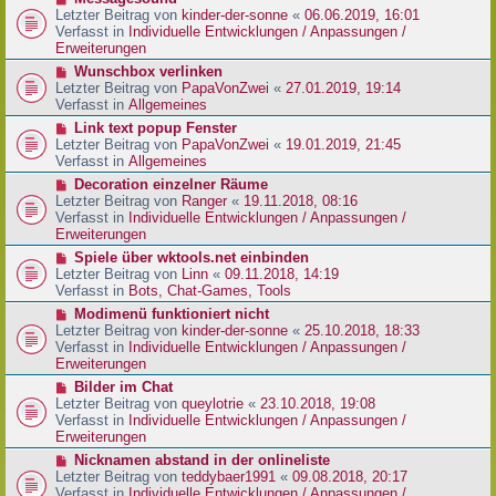
t
r
e
Letzter Beitrag von
kinder-der-sonne
«
06.06.2019, 16:01
r
B
u
Verfasst in
Individuelle Entwicklungen / Anpassungen /
a
e
e
Erweiterungen
g
i
r
N
Wunschbox verlinken
t
B
e
Letzter Beitrag von
PapaVonZwei
«
27.01.2019, 19:14
r
e
u
Verfasst in
Allgemeines
a
i
e
g
N
Link text popup Fenster
t
r
e
Letzter Beitrag von
PapaVonZwei
«
19.01.2019, 21:45
r
B
u
Verfasst in
Allgemeines
a
e
e
g
N
Decoration einzelner Räume
i
r
e
Letzter Beitrag von
Ranger
«
19.11.2018, 08:16
t
B
u
Verfasst in
Individuelle Entwicklungen / Anpassungen /
r
e
e
Erweiterungen
a
i
r
g
N
Spiele über wktools.net einbinden
t
B
e
Letzter Beitrag von
Linn
«
09.11.2018, 14:19
r
e
u
Verfasst in
Bots, Chat-Games, Tools
a
i
e
g
N
Modimenü funktioniert nicht
t
r
e
Letzter Beitrag von
kinder-der-sonne
«
25.10.2018, 18:33
r
B
u
Verfasst in
Individuelle Entwicklungen / Anpassungen /
a
e
e
Erweiterungen
g
i
r
N
Bilder im Chat
t
B
e
Letzter Beitrag von
queylotrie
«
23.10.2018, 19:08
r
e
u
Verfasst in
Individuelle Entwicklungen / Anpassungen /
a
i
e
Erweiterungen
g
t
r
N
Nicknamen abstand in der onlineliste
r
B
e
Letzter Beitrag von
teddybaer1991
«
09.08.2018, 20:17
a
e
u
Verfasst in
Individuelle Entwicklungen / Anpassungen /
g