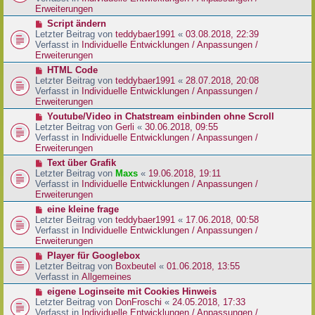
i
e
Erweiterungen
t
r
N
Script ändern
r
B
e
Letzter Beitrag von
teddybaer1991
«
03.08.2018, 22:39
a
e
u
Verfasst in
Individuelle Entwicklungen / Anpassungen /
g
i
e
Erweiterungen
t
r
N
HTML Code
r
B
e
Letzter Beitrag von
teddybaer1991
«
28.07.2018, 20:08
a
e
u
Verfasst in
Individuelle Entwicklungen / Anpassungen /
g
i
e
Erweiterungen
t
r
N
Youtube/Video in Chatstream einbinden ohne Scroll
r
B
e
Letzter Beitrag von
Gerli
«
30.06.2018, 09:55
a
e
u
Verfasst in
Individuelle Entwicklungen / Anpassungen /
g
i
e
Erweiterungen
t
r
N
Text über Grafik
r
B
e
Letzter Beitrag von
Maxs
«
19.06.2018, 19:11
a
e
u
Verfasst in
Individuelle Entwicklungen / Anpassungen /
g
i
e
Erweiterungen
t
r
N
eine kleine frage
r
B
e
Letzter Beitrag von
teddybaer1991
«
17.06.2018, 00:58
a
e
u
Verfasst in
Individuelle Entwicklungen / Anpassungen /
g
i
e
Erweiterungen
t
r
N
Player für Googlebox
r
B
e
Letzter Beitrag von
Boxbeutel
«
01.06.2018, 13:55
a
e
u
Verfasst in
Allgemeines
g
i
e
N
eigene Loginseite mit Cookies Hinweis
t
r
e
Letzter Beitrag von
DonFroschi
«
24.05.2018, 17:33
r
B
u
Verfasst in
Individuelle Entwicklungen / Anpassungen /
a