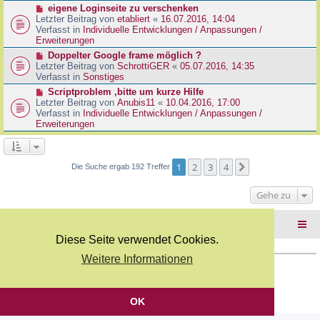
r
N
eigene Loginseite zu verschenken
r
B
e
Letzter Beitrag von
etabliert
«
16.07.2016, 14:04
a
e
u
Verfasst in
Individuelle Entwicklungen / Anpassungen /
g
i
e
Erweiterungen
t
r
N
Doppelter Google frame möglich ?
r
B
e
Letzter Beitrag von
SchrottiGER
«
05.07.2016, 14:35
a
e
u
Verfasst in
Sonstiges
g
i
e
N
Scriptproblem ,bitte um kurze Hilfe
t
r
e
Letzter Beitrag von
Anubis11
«
10.04.2016, 17:00
r
B
u
Verfasst in
Individuelle Entwicklungen / Anpassungen /
a
e
e
Erweiterungen
g
i
r
t
B
r
e
a
i
1
2
3
4
Nächste
Die Suche ergab 192 Treffer
g
t
r
Gehe zu
a
g
Foren-Übersicht
Diese Seite verwendet Cookies.
Weitere Informationen
Copyright Webkicks.de |
Impressum
|
AGB
|
Datenschutz
Powered by
phpBB
® Forum Software © phpBB Limited
Deutsche Übersetzung durch
phpBB.de
OK