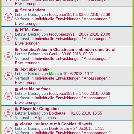
i
e
Erweiterungen
t
r
N
Script ändern
r
B
e
Letzter Beitrag von
teddybaer1991
«
03.08.2018, 22:39
a
e
u
Verfasst in
Individuelle Entwicklungen / Anpassungen /
g
i
e
Erweiterungen
t
r
N
HTML Code
r
B
e
Letzter Beitrag von
teddybaer1991
«
28.07.2018, 20:08
a
e
u
Verfasst in
Individuelle Entwicklungen / Anpassungen /
g
i
e
Erweiterungen
t
r
N
Youtube/Video in Chatstream einbinden ohne Scroll
r
B
e
Letzter Beitrag von
Gerli
«
30.06.2018, 09:55
a
e
u
Verfasst in
Individuelle Entwicklungen / Anpassungen /
g
i
e
Erweiterungen
t
r
N
Text über Grafik
r
B
e
Letzter Beitrag von
Maxs
«
19.06.2018, 19:11
a
e
u
Verfasst in
Individuelle Entwicklungen / Anpassungen /
g
i
e
Erweiterungen
t
r
N
eine kleine frage
r
B
e
Letzter Beitrag von
teddybaer1991
«
17.06.2018, 00:58
a
e
u
Verfasst in
Individuelle Entwicklungen / Anpassungen /
g
i
e
Erweiterungen
t
r
N
Player für Googlebox
r
B
e
Letzter Beitrag von
Boxbeutel
«
01.06.2018, 13:55
a
e
u
Verfasst in
Allgemeines
g
i
e
N
eigene Loginseite mit Cookies Hinweis
t
r
e
Letzter Beitrag von
DonFroschi
«
24.05.2018, 17:33
r
B
u
Verfasst in
Individuelle Entwicklungen / Anpassungen /
a