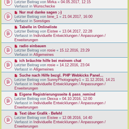
g
e
Letzter Beitrag von
Mirka
«
04.05.2017, 12:15
t
B
u
Verfasst in
Wunschecke
r
e
e
a
N
Nur mal danke sagen ;-)
i
r
g
e
Letzter Beitrag von
bine_1
«
21.04.2017, 16:00
t
B
u
Verfasst in
Sonstiges
r
e
e
a
N
Tabelle in Onlineliste
i
r
g
e
Letzter Beitrag von
Eistee
«
13.04.2017, 22:28
t
B
u
Verfasst in
Individuelle Entwicklungen / Anpassungen /
r
e
e
Erweiterungen
a
i
r
g
N
radio einbauen
t
B
e
Letzter Beitrag von
rosie
«
15.12.2016, 23:29
r
e
u
Verfasst in
Allgemeines
a
i
e
g
N
ich bräuchte hilfe bei meinem chat
t
r
e
Letzter Beitrag von
rosie
«
14.12.2016, 23:04
r
B
u
Verfasst in
Allgemeines
a
e
e
g
N
Suche nach Hilfe bezgl. PHP Webkicks Panel...
i
r
e
Letzter Beitrag von
SunnyPhotography1
«
11.12.2016, 14:21
t
B
u
Verfasst in
Individuelle Entwicklungen / Anpassungen /
r
e
e
Erweiterungen
a
i
r
g
N
Eigene Registrierungsseite & pass_remind
t
B
e
Letzter Beitrag von
Dexxa
«
04.10.2016, 12:00
r
e
u
Verfasst in
Individuelle Entwicklungen / Anpassungen /
a
i
e
Erweiterungen
g
t
r
N
Text über Grafik - Befehl
r
B
e
Letzter Beitrag von
Eistee
«
12.08.2016, 14:40
a
e
u
Verfasst in
Individuelle Entwicklungen / Anpassungen /
g
i
e
Erweiterungen
t