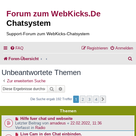
Forum zum WebKicks.De
Chatsystem
Support-Forum zum WebKicks-Chatsystem
FAQ
Registrieren
Anmelden
S
Foren-Übersicht
u
Unbeantwortete Themen
c
Zur erweiterten Suche
h
Suche
Erweiterte Suche
e
1
2
3
4
Nächste
Die Suche ergab 192 Treffer
Themen
N
Hilfe fuer chat und webseite
e
Letzter Beitrag von
amadeus
«
22.02.2022, 11:36
u
Verfasst in
Radio
e
N
Live Cam in den Chat einbinden.