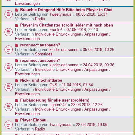
e
e
Erweiterungen
g
i
r
N
Bräuchte Dringend Hilfe Bitte beim Player in Chat
t
B
e
Letzter Beitrag von
Tweetymaus
«
08.05.2018, 16:37
r
e
u
Verfasst in
Radio
a
i
e
g
N
Player im Chatfenster scrollt leider mit nach oben
t
r
e
Letzter Beitrag von
FrankP
«
07.05.2018, 22:10
r
B
u
Verfasst in
Individuelle Entwicklungen / Anpassungen /
a
e
e
Erweiterungen
g
i
r
N
reconnect ausbauen?
t
B
e
Letzter Beitrag von
kinder-der-sonne
«
05.05.2018, 10:26
r
e
u
Verfasst in
Sonstiges
a
i
e
g
N
reconnect ausbauen?
t
r
e
Letzter Beitrag von
kinder-der-sonne
«
24.04.2018, 09:36
r
B
u
Verfasst in
Individuelle Entwicklungen / Anpassungen /
a
e
e
Erweiterungen
g
i
r
N
Nick-, und Schriftfarbe
t
B
e
Letzter Beitrag von
GvS
«
11.04.2018, 07:54
r
e
u
Verfasst in
Individuelle Entwicklungen / Anpassungen /
a
i
e
Erweiterungen
g
t
r
N
Farbänderung für alle user (problem)
r
B
e
Letzter Beitrag von
fighter242
«
23.03.2018, 12:26
a
e
u
Verfasst in
Individuelle Entwicklungen / Anpassungen /
g
i
e
Erweiterungen
t
r
N
Player Einbau
r
B
e
Letzter Beitrag von
Tweetymaus
«
22.03.2018, 19:06
a
e
u
Verfasst in
Radio
g
i
e