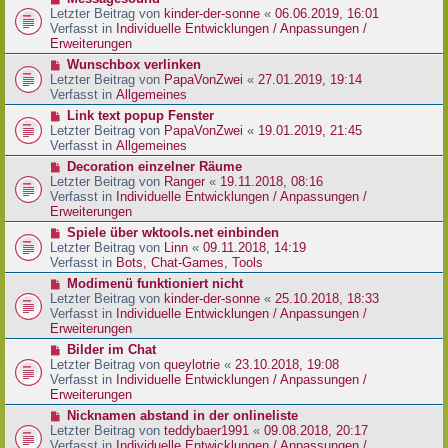
t
r
e
Letzter Beitrag von
kinder-der-sonne
«
06.06.2019, 16:01
r
B
u
Verfasst in
Individuelle Entwicklungen / Anpassungen /
a
e
e
Erweiterungen
g
i
r
N
Wunschbox verlinken
t
B
e
Letzter Beitrag von
PapaVonZwei
«
27.01.2019, 19:14
r
e
u
Verfasst in
Allgemeines
a
i
e
g
N
Link text popup Fenster
t
r
e
Letzter Beitrag von
PapaVonZwei
«
19.01.2019, 21:45
r
B
u
Verfasst in
Allgemeines
a
e
e
g
N
Decoration einzelner Räume
i
r
e
Letzter Beitrag von
Ranger
«
19.11.2018, 08:16
t
B
u
Verfasst in
Individuelle Entwicklungen / Anpassungen /
r
e
e
Erweiterungen
a
i
r
g
N
Spiele über wktools.net einbinden
t
B
e
Letzter Beitrag von
Linn
«
09.11.2018, 14:19
r
e
u
Verfasst in
Bots, Chat-Games, Tools
a
i
e
g
N
Modimenü funktioniert nicht
t
r
e
Letzter Beitrag von
kinder-der-sonne
«
25.10.2018, 18:33
r
B
u
Verfasst in
Individuelle Entwicklungen / Anpassungen /
a
e
e
Erweiterungen
g
i
r
N
Bilder im Chat
t
B
e
Letzter Beitrag von
queylotrie
«
23.10.2018, 19:08
r
e
u
Verfasst in
Individuelle Entwicklungen / Anpassungen /
a
i
e
Erweiterungen
g
t
r
N
Nicknamen abstand in der onlineliste
r
B
e
Letzter Beitrag von
teddybaer1991
«
09.08.2018, 20:17
a
e
u
Verfasst in
Individuelle Entwicklungen / Anpassungen /
g