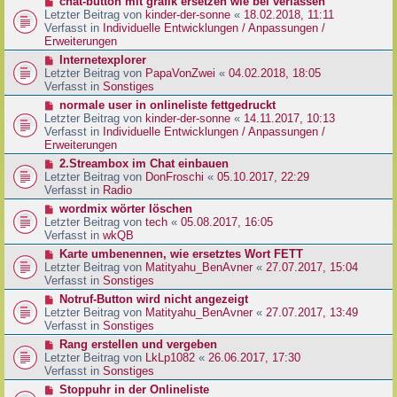
N
chat-button mit grafik ersetzen wie bei verlassen
t
r
e
Letzter Beitrag von
kinder-der-sonne
«
18.02.2018, 11:11
r
B
u
Verfasst in
Individuelle Entwicklungen / Anpassungen /
a
e
e
Erweiterungen
g
i
r
N
Internetexplorer
t
B
e
Letzter Beitrag von
PapaVonZwei
«
04.02.2018, 18:05
r
e
u
Verfasst in
Sonstiges
a
i
e
g
N
normale user in onlineliste fettgedruckt
t
r
e
Letzter Beitrag von
kinder-der-sonne
«
14.11.2017, 10:13
r
B
u
Verfasst in
Individuelle Entwicklungen / Anpassungen /
a
e
e
Erweiterungen
g
i
r
N
2.Streambox im Chat einbauen
t
B
e
Letzter Beitrag von
DonFroschi
«
05.10.2017, 22:29
r
e
u
Verfasst in
Radio
a
i
e
g
N
wordmix wörter löschen
t
r
e
Letzter Beitrag von
tech
«
05.08.2017, 16:05
r
B
u
Verfasst in
wkQB
a
e
e
g
N
Karte umbenennen, wie ersetztes Wort FETT
i
r
e
Letzter Beitrag von
Matityahu_BenAvner
«
27.07.2017, 15:04
t
B
u
Verfasst in
Sonstiges
r
e
e
a
N
Notruf-Button wird nicht angezeigt
i
r
g
e
Letzter Beitrag von
Matityahu_BenAvner
«
27.07.2017, 13:49
t
B
u
Verfasst in
Sonstiges
r
e
e
a
N
Rang erstellen und vergeben
i
r
g
e
Letzter Beitrag von
LkLp1082
«
26.06.2017, 17:30
t
B
u
Verfasst in
Sonstiges
r
e
e
a
N
Stoppuhr in der Onlineliste
i
r