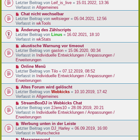
r
e
Letzter Beitrag von
Leif_is_live
«
15.01.2022, 13:36
B
u
Verfasst in
Allgemeines
e
e
N
Chat nicht wechselbar
i
r
e
Letzter Beitrag von
weltsieger
«
05.04.2021, 12:56
t
B
u
Verfasst in
wkTools
r
e
e
a
N
Änderung des Zählscripts
i
r
g
e
Letzter Beitrag von
Linus
«
16.02.2021, 18:10
t
B
u
Verfasst in
wkStats
r
e
e
a
N
akustische Warnung vor timeout
i
r
g
e
Letzter Beitrag von
gaston
«
15.06.2020, 00:34
t
B
u
Verfasst in
Individuelle Entwicklungen / Anpassungen /
r
e
e
Erweiterungen
a
i
r
g
N
Online Menü
t
B
e
Letzter Beitrag von
Tilo
«
07.12.2019, 08:52
r
e
u
Verfasst in
Individuelle Entwicklungen / Anpassungen /
a
i
e
Erweiterungen
g
t
r
N
Altes Forum wird gelöscht
r
B
e
Letzter Beitrag von
Webkicks
«
10.10.2019, 17:42
a
e
u
Verfasst in
Allgemeines
g
i
e
N
StreamBoxDJ in Webkicks Chat
t
r
e
Letzter Beitrag von
2Jens10
«
28.09.2019, 20:21
r
B
u
Verfasst in
Individuelle Entwicklungen / Anpassungen /
a
e
e
Erweiterungen
g
i
r
N
Werbung unten in der Leiste
t
B
e
Letzter Beitrag von
DJ_Harley
«
06.09.2019, 16:00
r
e
u
Verfasst in
Wunschecke
a
i
e
g
N
Messagesound