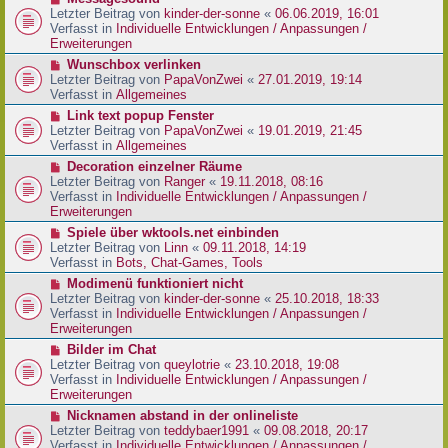
t
r
e
Letzter Beitrag von
kinder-der-sonne
«
06.06.2019, 16:01
r
B
u
Verfasst in
Individuelle Entwicklungen / Anpassungen /
a
e
e
Erweiterungen
g
i
r
N
Wunschbox verlinken
t
B
e
Letzter Beitrag von
PapaVonZwei
«
27.01.2019, 19:14
r
e
u
Verfasst in
Allgemeines
a
i
e
g
N
Link text popup Fenster
t
r
e
Letzter Beitrag von
PapaVonZwei
«
19.01.2019, 21:45
r
B
u
Verfasst in
Allgemeines
a
e
e
g
N
Decoration einzelner Räume
i
r
e
Letzter Beitrag von
Ranger
«
19.11.2018, 08:16
t
B
u
Verfasst in
Individuelle Entwicklungen / Anpassungen /
r
e
e
Erweiterungen
a
i
r
g
N
Spiele über wktools.net einbinden
t
B
e
Letzter Beitrag von
Linn
«
09.11.2018, 14:19
r
e
u
Verfasst in
Bots, Chat-Games, Tools
a
i
e
g
N
Modimenü funktioniert nicht
t
r
e
Letzter Beitrag von
kinder-der-sonne
«
25.10.2018, 18:33
r
B
u
Verfasst in
Individuelle Entwicklungen / Anpassungen /
a
e
e
Erweiterungen
g
i
r
N
Bilder im Chat
t
B
e
Letzter Beitrag von
queylotrie
«
23.10.2018, 19:08
r
e
u
Verfasst in
Individuelle Entwicklungen / Anpassungen /
a
i
e
Erweiterungen
g
t
r
N
Nicknamen abstand in der onlineliste
r
B
e
Letzter Beitrag von
teddybaer1991
«
09.08.2018, 20:17
a
e
u
Verfasst in
Individuelle Entwicklungen / Anpassungen /
g