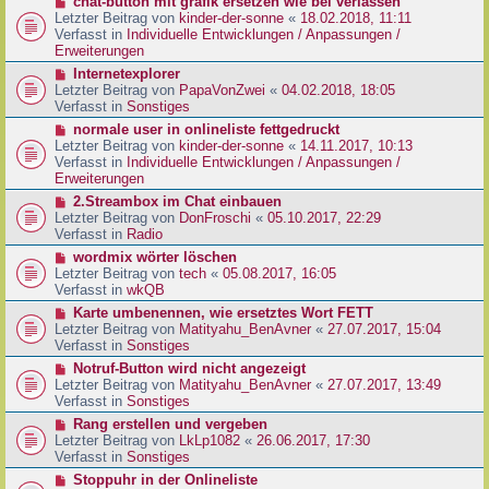
N
chat-button mit grafik ersetzen wie bei verlassen
t
r
e
Letzter Beitrag von
kinder-der-sonne
«
18.02.2018, 11:11
r
B
u
Verfasst in
Individuelle Entwicklungen / Anpassungen /
a
e
e
Erweiterungen
g
i
r
N
Internetexplorer
t
B
e
Letzter Beitrag von
PapaVonZwei
«
04.02.2018, 18:05
r
e
u
Verfasst in
Sonstiges
a
i
e
g
N
normale user in onlineliste fettgedruckt
t
r
e
Letzter Beitrag von
kinder-der-sonne
«
14.11.2017, 10:13
r
B
u
Verfasst in
Individuelle Entwicklungen / Anpassungen /
a
e
e
Erweiterungen
g
i
r
N
2.Streambox im Chat einbauen
t
B
e
Letzter Beitrag von
DonFroschi
«
05.10.2017, 22:29
r
e
u
Verfasst in
Radio
a
i
e
g
N
wordmix wörter löschen
t
r
e
Letzter Beitrag von
tech
«
05.08.2017, 16:05
r
B
u
Verfasst in
wkQB
a
e
e
g
N
Karte umbenennen, wie ersetztes Wort FETT
i
r
e
Letzter Beitrag von
Matityahu_BenAvner
«
27.07.2017, 15:04
t
B
u
Verfasst in
Sonstiges
r
e
e
a
N
Notruf-Button wird nicht angezeigt
i
r
g
e
Letzter Beitrag von
Matityahu_BenAvner
«
27.07.2017, 13:49
t
B
u
Verfasst in
Sonstiges
r
e
e
a
N
Rang erstellen und vergeben
i
r
g
e
Letzter Beitrag von
LkLp1082
«
26.06.2017, 17:30
t
B
u
Verfasst in
Sonstiges
r
e
e
a
N
Stoppuhr in der Onlineliste
i
r