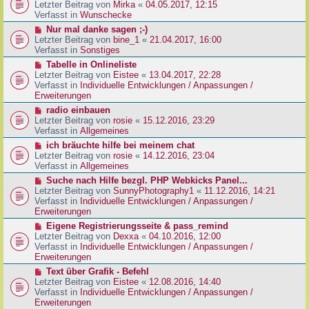
g
e
Letzter Beitrag von
Mirka
«
04.05.2017, 12:15
t
B
u
Verfasst in
Wunschecke
r
e
e
a
N
Nur mal danke sagen ;-)
i
r
g
e
Letzter Beitrag von
bine_1
«
21.04.2017, 16:00
t
B
u
Verfasst in
Sonstiges
r
e
e
a
N
Tabelle in Onlineliste
i
r
g
e
Letzter Beitrag von
Eistee
«
13.04.2017, 22:28
t
B
u
Verfasst in
Individuelle Entwicklungen / Anpassungen /
r
e
e
Erweiterungen
a
i
r
g
N
radio einbauen
t
B
e
Letzter Beitrag von
rosie
«
15.12.2016, 23:29
r
e
u
Verfasst in
Allgemeines
a
i
e
g
N
ich bräuchte hilfe bei meinem chat
t
r
e
Letzter Beitrag von
rosie
«
14.12.2016, 23:04
r
B
u
Verfasst in
Allgemeines
a
e
e
g
N
Suche nach Hilfe bezgl. PHP Webkicks Panel...
i
r
e
Letzter Beitrag von
SunnyPhotography1
«
11.12.2016, 14:21
t
B
u
Verfasst in
Individuelle Entwicklungen / Anpassungen /
r
e
e
Erweiterungen
a
i
r
g
N
Eigene Registrierungsseite & pass_remind
t
B
e
Letzter Beitrag von
Dexxa
«
04.10.2016, 12:00
r
e
u
Verfasst in
Individuelle Entwicklungen / Anpassungen /
a
i
e
Erweiterungen
g
t
r
N
Text über Grafik - Befehl
r
B
e
Letzter Beitrag von
Eistee
«
12.08.2016, 14:40
a
e
u
Verfasst in
Individuelle Entwicklungen / Anpassungen /
g
i
e
Erweiterungen
t