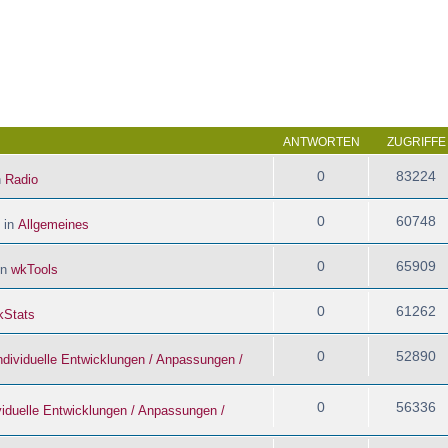
 Suche
ANTWORTEN
ZUGRIFFE
0
83224
n
Radio
0
60748
 in
Allgemeines
0
65909
in
wkTools
0
61262
kStats
0
52890
ndividuelle Entwicklungen / Anpassungen /
0
56336
viduelle Entwicklungen / Anpassungen /