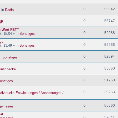
0
59942
» in
Radio
0
56747
QB
s Wort FETT
0
52988
, 15:04 » in
Sonstiges
gt
0
52266
, 13:49 » in
Sonstiges
0
52394
in
Sonstiges
0
55860
nschecke
0
51260
onstiges
0
29253
ndividuelle Entwicklungen / Anpassungen /
0
58560
lgemeines
at
0
57641