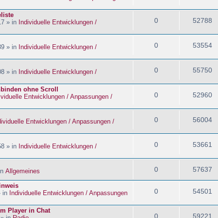
liste
0
52788
17 » in
Individuelle Entwicklungen /
0
53554
39 » in
Individuelle Entwicklungen /
0
55750
08 » in
Individuelle Entwicklungen /
nbinden ohne Scroll
0
52960
ividuelle Entwicklungen / Anpassungen /
0
56004
dividuelle Entwicklungen / Anpassungen /
0
53661
58 » in
Individuelle Entwicklungen /
0
57637
in
Allgemeines
inweis
0
54501
» in
Individuelle Entwicklungen / Anpassungen
im Player in Chat
0
59221
 » in
Radio