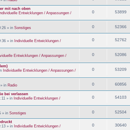
ider mit nach oben
0
53899
Individuelle Entwicklungen / Anpassungen /
0
52366
:26 » in
Sonstiges
0
52762
:36 » in
Individuelle Entwicklungen /
0
52086
ividuelle Entwicklungen / Anpassungen /
blem)
0
53209
in
Individuelle Entwicklungen / Anpassungen /
0
60856
 » in
Radio
ie bei verlassen
0
54103
:11 » in
Individuelle Entwicklungen /
0
52504
5 » in
Sonstiges
edruckt
0
30640
:13 » in
Individuelle Entwicklungen /