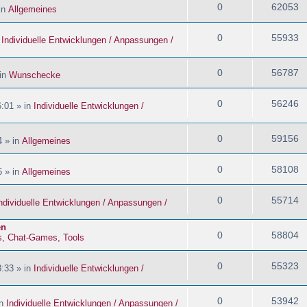
0
62053
in
Allgemeines
0
55933
n
Individuelle Entwicklungen / Anpassungen /
0
56787
 in
Wunschecke
0
56246
:01 » in
Individuelle Entwicklungen /
0
59156
4 » in
Allgemeines
0
58108
5 » in
Allgemeines
0
55714
ndividuelle Entwicklungen / Anpassungen /
en
0
58804
s, Chat-Games, Tools
0
55323
:33 » in
Individuelle Entwicklungen /
0
53942
in
Individuelle Entwicklungen / Anpassungen /