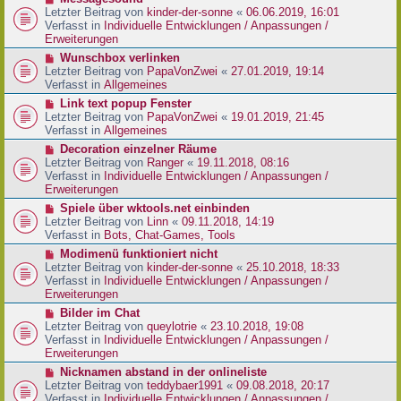
t
r
e
Letzter Beitrag von
kinder-der-sonne
«
06.06.2019, 16:01
r
B
u
Verfasst in
Individuelle Entwicklungen / Anpassungen /
a
e
e
Erweiterungen
g
i
r
N
Wunschbox verlinken
t
B
e
Letzter Beitrag von
PapaVonZwei
«
27.01.2019, 19:14
r
e
u
Verfasst in
Allgemeines
a
i
e
g
N
Link text popup Fenster
t
r
e
Letzter Beitrag von
PapaVonZwei
«
19.01.2019, 21:45
r
B
u
Verfasst in
Allgemeines
a
e
e
g
N
Decoration einzelner Räume
i
r
e
Letzter Beitrag von
Ranger
«
19.11.2018, 08:16
t
B
u
Verfasst in
Individuelle Entwicklungen / Anpassungen /
r
e
e
Erweiterungen
a
i
r
g
N
Spiele über wktools.net einbinden
t
B
e
Letzter Beitrag von
Linn
«
09.11.2018, 14:19
r
e
u
Verfasst in
Bots, Chat-Games, Tools
a
i
e
g
N
Modimenü funktioniert nicht
t
r
e
Letzter Beitrag von
kinder-der-sonne
«
25.10.2018, 18:33
r
B
u
Verfasst in
Individuelle Entwicklungen / Anpassungen /
a
e
e
Erweiterungen
g
i
r
N
Bilder im Chat
t
B
e
Letzter Beitrag von
queylotrie
«
23.10.2018, 19:08
r
e
u
Verfasst in
Individuelle Entwicklungen / Anpassungen /
a
i
e
Erweiterungen
g
t
r
N
Nicknamen abstand in der onlineliste
r
B
e
Letzter Beitrag von
teddybaer1991
«
09.08.2018, 20:17
a
e
u
Verfasst in
Individuelle Entwicklungen / Anpassungen /
g