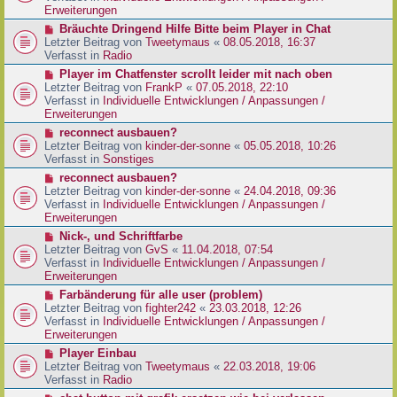
e
e
Erweiterungen
g
i
r
N
Bräuchte Dringend Hilfe Bitte beim Player in Chat
t
B
e
Letzter Beitrag von
Tweetymaus
«
08.05.2018, 16:37
r
e
u
Verfasst in
Radio
a
i
e
g
N
Player im Chatfenster scrollt leider mit nach oben
t
r
e
Letzter Beitrag von
FrankP
«
07.05.2018, 22:10
r
B
u
Verfasst in
Individuelle Entwicklungen / Anpassungen /
a
e
e
Erweiterungen
g
i
r
N
reconnect ausbauen?
t
B
e
Letzter Beitrag von
kinder-der-sonne
«
05.05.2018, 10:26
r
e
u
Verfasst in
Sonstiges
a
i
e
g
N
reconnect ausbauen?
t
r
e
Letzter Beitrag von
kinder-der-sonne
«
24.04.2018, 09:36
r
B
u
Verfasst in
Individuelle Entwicklungen / Anpassungen /
a
e
e
Erweiterungen
g
i
r
N
Nick-, und Schriftfarbe
t
B
e
Letzter Beitrag von
GvS
«
11.04.2018, 07:54
r
e
u
Verfasst in
Individuelle Entwicklungen / Anpassungen /
a
i
e
Erweiterungen
g
t
r
N
Farbänderung für alle user (problem)
r
B
e
Letzter Beitrag von
fighter242
«
23.03.2018, 12:26
a
e
u
Verfasst in
Individuelle Entwicklungen / Anpassungen /
g
i
e
Erweiterungen
t
r
N
Player Einbau
r
B
e
Letzter Beitrag von
Tweetymaus
«
22.03.2018, 19:06
a
e
u
Verfasst in
Radio
g
i
e