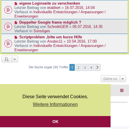
r
N
eigene Loginseite zu verschenken
r
B
e
Letzter Beitrag von
etabliert
«
16.07.2016, 14:04
a
e
u
Verfasst in
Individuelle Entwicklungen / Anpassungen /
g
i
e
Erweiterungen
t
r
N
Doppelter Google frame möglich ?
r
B
e
Letzter Beitrag von
SchrottiGER
«
05.07.2016, 14:35
a
e
u
Verfasst in
Sonstiges
g
i
e
N
Scriptproblem ,bitte um kurze Hilfe
t
r
e
Letzter Beitrag von
Anubis11
«
10.04.2016, 17:00
r
B
u
Verfasst in
Individuelle Entwicklungen / Anpassungen /
a
e
e
Erweiterungen
g
i
r
t
B
r
e
a
i
1
2
3
4
Nächste
Die Suche ergab 192 Treffer
g
t
r
Gehe zu
a
g
Foren-Übersicht
Diese Seite verwendet Cookies.
Weitere Informationen
Copyright Webkicks.de |
Impressum
|
AGB
|
Datenschutz
Powered by
phpBB
® Forum Software © phpBB Limited
Deutsche Übersetzung durch
phpBB.de
OK