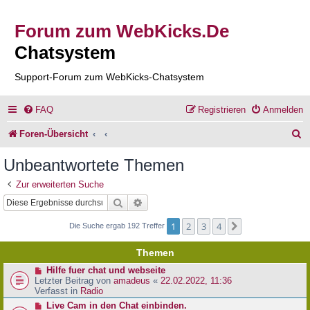
Forum zum WebKicks.De
Chatsystem
Support-Forum zum WebKicks-Chatsystem
FAQ
Registrieren
Anmelden
S
Foren-Übersicht
u
Unbeantwortete Themen
c
Zur erweiterten Suche
h
Suche
Erweiterte Suche
e
1
2
3
4
Nächste
Die Suche ergab 192 Treffer
Themen
N
Hilfe fuer chat und webseite
e
Letzter Beitrag von
amadeus
«
22.02.2022, 11:36
u
Verfasst in
Radio
e
N
Live Cam in den Chat einbinden.