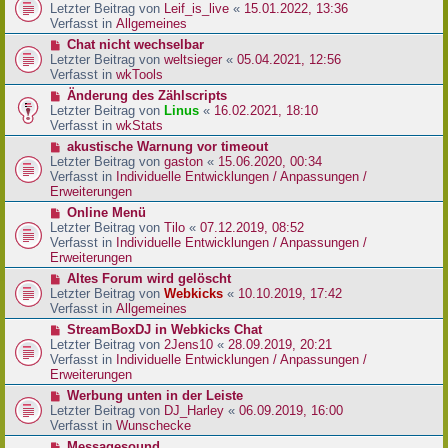
r
e
Letzter Beitrag von
Leif_is_live
«
15.01.2022, 13:36
B
u
Verfasst in
Allgemeines
e
e
N
Chat nicht wechselbar
i
r
e
Letzter Beitrag von
weltsieger
«
05.04.2021, 12:56
t
B
u
Verfasst in
wkTools
r
e
e
a
N
Änderung des Zählscripts
i
r
g
e
Letzter Beitrag von
Linus
«
16.02.2021, 18:10
t
B
u
Verfasst in
wkStats
r
e
e
a
N
akustische Warnung vor timeout
i
r
g
e
Letzter Beitrag von
gaston
«
15.06.2020, 00:34
t
B
u
Verfasst in
Individuelle Entwicklungen / Anpassungen /
r
e
e
Erweiterungen
a
i
r
g
N
Online Menü
t
B
e
Letzter Beitrag von
Tilo
«
07.12.2019, 08:52
r
e
u
Verfasst in
Individuelle Entwicklungen / Anpassungen /
a
i
e
Erweiterungen
g
t
r
N
Altes Forum wird gelöscht
r
B
e
Letzter Beitrag von
Webkicks
«
10.10.2019, 17:42
a
e
u
Verfasst in
Allgemeines
g
i
e
N
StreamBoxDJ in Webkicks Chat
t
r
e
Letzter Beitrag von
2Jens10
«
28.09.2019, 20:21
r
B
u
Verfasst in
Individuelle Entwicklungen / Anpassungen /
a
e
e
Erweiterungen
g
i
r
N
Werbung unten in der Leiste
t
B
e
Letzter Beitrag von
DJ_Harley
«
06.09.2019, 16:00
r
e
u
Verfasst in
Wunschecke
a
i
e
g
N
Messagesound