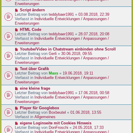
i
e
Erweiterungen
t
r
N
Script ändern
r
B
e
Letzter Beitrag von
teddybaer1991
«
03.08.2018, 22:39
a
e
u
Verfasst in
Individuelle Entwicklungen / Anpassungen /
g
i
e
Erweiterungen
t
r
N
HTML Code
r
B
e
Letzter Beitrag von
teddybaer1991
«
28.07.2018, 20:08
a
e
u
Verfasst in
Individuelle Entwicklungen / Anpassungen /
g
i
e
Erweiterungen
t
r
N
Youtube/Video in Chatstream einbinden ohne Scroll
r
B
e
Letzter Beitrag von
Gerli
«
30.06.2018, 09:55
a
e
u
Verfasst in
Individuelle Entwicklungen / Anpassungen /
g
i
e
Erweiterungen
t
r
N
Text über Grafik
r
B
e
Letzter Beitrag von
Maxs
«
19.06.2018, 19:11
a
e
u
Verfasst in
Individuelle Entwicklungen / Anpassungen /
g
i
e
Erweiterungen
t
r
N
eine kleine frage
r
B
e
Letzter Beitrag von
teddybaer1991
«
17.06.2018, 00:58
a
e
u
Verfasst in
Individuelle Entwicklungen / Anpassungen /
g
i
e
Erweiterungen
t
r
N
Player für Googlebox
r
B
e
Letzter Beitrag von
Boxbeutel
«
01.06.2018, 13:55
a
e
u
Verfasst in
Allgemeines
g
i
e
N
eigene Loginseite mit Cookies Hinweis
t
r
e
Letzter Beitrag von
DonFroschi
«
24.05.2018, 17:33
r
B
u
Verfasst in
Individuelle Entwicklungen / Anpassungen /
a