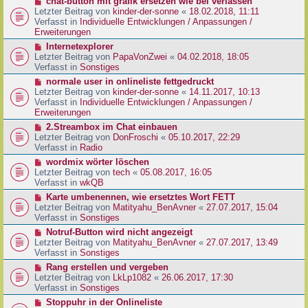
N
chat-button mit grafik ersetzen wie bei verlassen
t
r
e
Letzter Beitrag von
kinder-der-sonne
«
18.02.2018, 11:11
r
B
u
Verfasst in
Individuelle Entwicklungen / Anpassungen /
a
e
e
Erweiterungen
g
i
r
N
Internetexplorer
t
B
e
Letzter Beitrag von
PapaVonZwei
«
04.02.2018, 18:05
r
e
u
Verfasst in
Sonstiges
a
i
e
g
N
normale user in onlineliste fettgedruckt
t
r
e
Letzter Beitrag von
kinder-der-sonne
«
14.11.2017, 10:13
r
B
u
Verfasst in
Individuelle Entwicklungen / Anpassungen /
a
e
e
Erweiterungen
g
i
r
N
2.Streambox im Chat einbauen
t
B
e
Letzter Beitrag von
DonFroschi
«
05.10.2017, 22:29
r
e
u
Verfasst in
Radio
a
i
e
g
N
wordmix wörter löschen
t
r
e
Letzter Beitrag von
tech
«
05.08.2017, 16:05
r
B
u
Verfasst in
wkQB
a
e
e
g
N
Karte umbenennen, wie ersetztes Wort FETT
i
r
e
Letzter Beitrag von
Matityahu_BenAvner
«
27.07.2017, 15:04
t
B
u
Verfasst in
Sonstiges
r
e
e
a
N
Notruf-Button wird nicht angezeigt
i
r
g
e
Letzter Beitrag von
Matityahu_BenAvner
«
27.07.2017, 13:49
t
B
u
Verfasst in
Sonstiges
r
e
e
a
N
Rang erstellen und vergeben
i
r
g
e
Letzter Beitrag von
LkLp1082
«
26.06.2017, 17:30
t
B
u
Verfasst in
Sonstiges
r
e
e
a
N
Stoppuhr in der Onlineliste
i
r