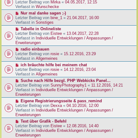
g
e
Letzter Beitrag von
Mirka
«
04.05.2017, 12:15
t
B
u
Verfasst in
Wunschecke
r
e
e
a
N
Nur mal danke sagen ;-)
i
r
g
e
Letzter Beitrag von
bine_1
«
21.04.2017, 16:00
t
B
u
Verfasst in
Sonstiges
r
e
e
a
N
Tabelle in Onlineliste
i
r
g
e
Letzter Beitrag von
Eistee
«
13.04.2017, 22:28
t
B
u
Verfasst in
Individuelle Entwicklungen / Anpassungen /
r
e
e
Erweiterungen
a
i
r
g
N
radio einbauen
t
B
e
Letzter Beitrag von
rosie
«
15.12.2016, 23:29
r
e
u
Verfasst in
Allgemeines
a
i
e
g
N
ich bräuchte hilfe bei meinem chat
t
r
e
Letzter Beitrag von
rosie
«
14.12.2016, 23:04
r
B
u
Verfasst in
Allgemeines
a
e
e
g
N
Suche nach Hilfe bezgl. PHP Webkicks Panel...
i
r
e
Letzter Beitrag von
SunnyPhotography1
«
11.12.2016, 14:21
t
B
u
Verfasst in
Individuelle Entwicklungen / Anpassungen /
r
e
e
Erweiterungen
a
i
r
g
N
Eigene Registrierungsseite & pass_remind
t
B
e
Letzter Beitrag von
Dexxa
«
04.10.2016, 12:00
r
e
u
Verfasst in
Individuelle Entwicklungen / Anpassungen /
a
i
e
Erweiterungen
g
t
r
N
Text über Grafik - Befehl
r
B
e
Letzter Beitrag von
Eistee
«
12.08.2016, 14:40
a
e
u
Verfasst in
Individuelle Entwicklungen / Anpassungen /
g
i
e
Erweiterungen
t