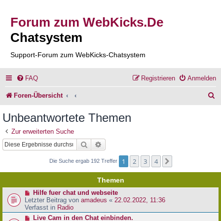
Forum zum WebKicks.De
Chatsystem
Support-Forum zum WebKicks-Chatsystem
FAQ
Registrieren
Anmelden
S
Foren-Übersicht
u
Unbeantwortete Themen
c
Zur erweiterten Suche
h
Suche
Erweiterte Suche
e
1
2
3
4
Nächste
Die Suche ergab 192 Treffer
Themen
N
Hilfe fuer chat und webseite
e
Letzter Beitrag von
amadeus
«
22.02.2022, 11:36
u
Verfasst in
Radio
e
N
Live Cam in den Chat einbinden.