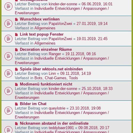
t
r
e
Letzter Beitrag von
kinder-der-sonne
«
06.06.2019, 16:01
r
B
u
Verfasst in
Individuelle Entwicklungen / Anpassungen /
a
e
e
Erweiterungen
g
i
r
N
Wunschbox verlinken
t
B
e
Letzter Beitrag von
PapaVonZwei
«
27.01.2019, 19:14
r
e
u
Verfasst in
Allgemeines
a
i
e
g
N
Link text popup Fenster
t
r
e
Letzter Beitrag von
PapaVonZwei
«
19.01.2019, 21:45
r
B
u
Verfasst in
Allgemeines
a
e
e
g
N
Decoration einzelner Räume
i
r
e
Letzter Beitrag von
Ranger
«
19.11.2018, 08:16
t
B
u
Verfasst in
Individuelle Entwicklungen / Anpassungen /
r
e
e
Erweiterungen
a
i
r
g
N
Spiele über wktools.net einbinden
t
B
e
Letzter Beitrag von
Linn
«
09.11.2018, 14:19
r
e
u
Verfasst in
Bots, Chat-Games, Tools
a
i
e
g
N
Modimenü funktioniert nicht
t
r
e
Letzter Beitrag von
kinder-der-sonne
«
25.10.2018, 18:33
r
B
u
Verfasst in
Individuelle Entwicklungen / Anpassungen /
a
e
e
Erweiterungen
g
i
r
N
Bilder im Chat
t
B
e
Letzter Beitrag von
queylotrie
«
23.10.2018, 19:08
r
e
u
Verfasst in
Individuelle Entwicklungen / Anpassungen /
a
i
e
Erweiterungen
g
t
r
N
Nicknamen abstand in der onlineliste
r
B
e
Letzter Beitrag von
teddybaer1991
«
09.08.2018, 20:17
a
e
u
Verfasst in
Individuelle Entwicklungen / Anpassungen /
g