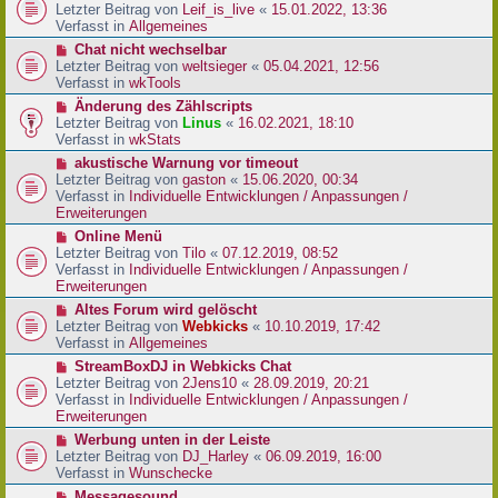
r
e
Letzter Beitrag von
Leif_is_live
«
15.01.2022, 13:36
B
u
Verfasst in
Allgemeines
e
e
N
Chat nicht wechselbar
i
r
e
Letzter Beitrag von
weltsieger
«
05.04.2021, 12:56
t
B
u
Verfasst in
wkTools
r
e
e
a
N
Änderung des Zählscripts
i
r
g
e
Letzter Beitrag von
Linus
«
16.02.2021, 18:10
t
B
u
Verfasst in
wkStats
r
e
e
a
N
akustische Warnung vor timeout
i
r
g
e
Letzter Beitrag von
gaston
«
15.06.2020, 00:34
t
B
u
Verfasst in
Individuelle Entwicklungen / Anpassungen /
r
e
e
Erweiterungen
a
i
r
g
N
Online Menü
t
B
e
Letzter Beitrag von
Tilo
«
07.12.2019, 08:52
r
e
u
Verfasst in
Individuelle Entwicklungen / Anpassungen /
a
i
e
Erweiterungen
g
t
r
N
Altes Forum wird gelöscht
r
B
e
Letzter Beitrag von
Webkicks
«
10.10.2019, 17:42
a
e
u
Verfasst in
Allgemeines
g
i
e
N
StreamBoxDJ in Webkicks Chat
t
r
e
Letzter Beitrag von
2Jens10
«
28.09.2019, 20:21
r
B
u
Verfasst in
Individuelle Entwicklungen / Anpassungen /
a
e
e
Erweiterungen
g
i
r
N
Werbung unten in der Leiste
t
B
e
Letzter Beitrag von
DJ_Harley
«
06.09.2019, 16:00
r
e
u
Verfasst in
Wunschecke
a
i
e
g
N
Messagesound