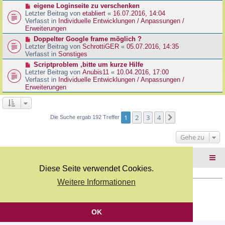
r
N
eigene Loginseite zu verschenken
r
B
e
Letzter Beitrag von
etabliert
«
16.07.2016, 14:04
a
e
u
Verfasst in
Individuelle Entwicklungen / Anpassungen /
g
i
e
Erweiterungen
t
r
N
Doppelter Google frame möglich ?
r
B
e
Letzter Beitrag von
SchrottiGER
«
05.07.2016, 14:35
a
e
u
Verfasst in
Sonstiges
g
i
e
N
Scriptproblem ,bitte um kurze Hilfe
t
r
e
Letzter Beitrag von
Anubis11
«
10.04.2016, 17:00
r
B
u
Verfasst in
Individuelle Entwicklungen / Anpassungen /
a
e
e
Erweiterungen
g
i
r
t
B
r
e
a
i
1
2
3
4
Nächste
Die Suche ergab 192 Treffer
g
t
r
Gehe zu
a
g
Foren-Übersicht
Diese Seite verwendet Cookies.
Weitere Informationen
Copyright Webkicks.de |
Impressum
|
AGB
|
Datenschutz
Powered by
phpBB
® Forum Software © phpBB Limited
Deutsche Übersetzung durch
phpBB.de
OK