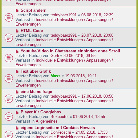
i
e
Erweiterungen
t
r
N
Script ändern
r
B
e
Letzter Beitrag von
teddybaer1991
«
03.08.2018, 22:39
a
e
u
Verfasst in
Individuelle Entwicklungen / Anpassungen /
g
i
e
Erweiterungen
t
r
N
HTML Code
r
B
e
Letzter Beitrag von
teddybaer1991
«
28.07.2018, 20:08
a
e
u
Verfasst in
Individuelle Entwicklungen / Anpassungen /
g
i
e
Erweiterungen
t
r
N
Youtube/Video in Chatstream einbinden ohne Scroll
r
B
e
Letzter Beitrag von
Gerli
«
30.06.2018, 09:55
a
e
u
Verfasst in
Individuelle Entwicklungen / Anpassungen /
g
i
e
Erweiterungen
t
r
N
Text über Grafik
r
B
e
Letzter Beitrag von
Maxs
«
19.06.2018, 19:11
a
e
u
Verfasst in
Individuelle Entwicklungen / Anpassungen /
g
i
e
Erweiterungen
t
r
N
eine kleine frage
r
B
e
Letzter Beitrag von
teddybaer1991
«
17.06.2018, 00:58
a
e
u
Verfasst in
Individuelle Entwicklungen / Anpassungen /
g
i
e
Erweiterungen
t
r
N
Player für Googlebox
r
B
e
Letzter Beitrag von
Boxbeutel
«
01.06.2018, 13:55
a
e
u
Verfasst in
Allgemeines
g
i
e
N
eigene Loginseite mit Cookies Hinweis
t
r
e
Letzter Beitrag von
DonFroschi
«
24.05.2018, 17:33
r
B
u
Verfasst in
Individuelle Entwicklungen / Anpassungen /
a