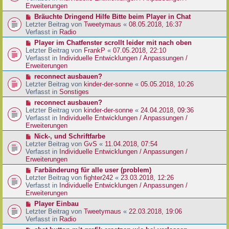
e
e
Erweiterungen
g
i
r
N
Bräuchte Dringend Hilfe Bitte beim Player in Chat
t
B
e
Letzter Beitrag von
Tweetymaus
«
08.05.2018, 16:37
r
e
u
Verfasst in
Radio
a
i
e
g
N
Player im Chatfenster scrollt leider mit nach oben
t
r
e
Letzter Beitrag von
FrankP
«
07.05.2018, 22:10
r
B
u
Verfasst in
Individuelle Entwicklungen / Anpassungen /
a
e
e
Erweiterungen
g
i
r
N
reconnect ausbauen?
t
B
e
Letzter Beitrag von
kinder-der-sonne
«
05.05.2018, 10:26
r
e
u
Verfasst in
Sonstiges
a
i
e
g
N
reconnect ausbauen?
t
r
e
Letzter Beitrag von
kinder-der-sonne
«
24.04.2018, 09:36
r
B
u
Verfasst in
Individuelle Entwicklungen / Anpassungen /
a
e
e
Erweiterungen
g
i
r
N
Nick-, und Schriftfarbe
t
B
e
Letzter Beitrag von
GvS
«
11.04.2018, 07:54
r
e
u
Verfasst in
Individuelle Entwicklungen / Anpassungen /
a
i
e
Erweiterungen
g
t
r
N
Farbänderung für alle user (problem)
r
B
e
Letzter Beitrag von
fighter242
«
23.03.2018, 12:26
a
e
u
Verfasst in
Individuelle Entwicklungen / Anpassungen /
g
i
e
Erweiterungen
t
r
N
Player Einbau
r
B
e
Letzter Beitrag von
Tweetymaus
«
22.03.2018, 19:06
a
e
u
Verfasst in
Radio
g
i
e