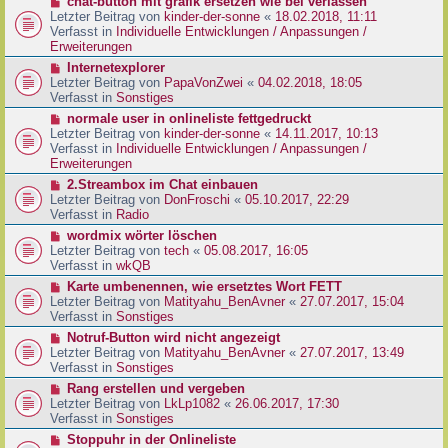
N
chat-button mit grafik ersetzen wie bei verlassen
t
r
e
Letzter Beitrag von
kinder-der-sonne
«
18.02.2018, 11:11
r
B
u
Verfasst in
Individuelle Entwicklungen / Anpassungen /
a
e
e
Erweiterungen
g
i
r
N
Internetexplorer
t
B
e
Letzter Beitrag von
PapaVonZwei
«
04.02.2018, 18:05
r
e
u
Verfasst in
Sonstiges
a
i
e
g
N
normale user in onlineliste fettgedruckt
t
r
e
Letzter Beitrag von
kinder-der-sonne
«
14.11.2017, 10:13
r
B
u
Verfasst in
Individuelle Entwicklungen / Anpassungen /
a
e
e
Erweiterungen
g
i
r
N
2.Streambox im Chat einbauen
t
B
e
Letzter Beitrag von
DonFroschi
«
05.10.2017, 22:29
r
e
u
Verfasst in
Radio
a
i
e
g
N
wordmix wörter löschen
t
r
e
Letzter Beitrag von
tech
«
05.08.2017, 16:05
r
B
u
Verfasst in
wkQB
a
e
e
g
N
Karte umbenennen, wie ersetztes Wort FETT
i
r
e
Letzter Beitrag von
Matityahu_BenAvner
«
27.07.2017, 15:04
t
B
u
Verfasst in
Sonstiges
r
e
e
a
N
Notruf-Button wird nicht angezeigt
i
r
g
e
Letzter Beitrag von
Matityahu_BenAvner
«
27.07.2017, 13:49
t
B
u
Verfasst in
Sonstiges
r
e
e
a
N
Rang erstellen und vergeben
i
r
g
e
Letzter Beitrag von
LkLp1082
«
26.06.2017, 17:30
t
B
u
Verfasst in
Sonstiges
r
e
e
a
N
Stoppuhr in der Onlineliste
i
r