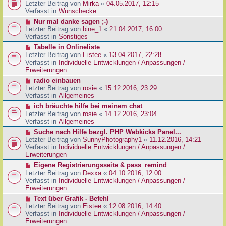
g
e
Letzter Beitrag von
Mirka
«
04.05.2017, 12:15
t
B
u
Verfasst in
Wunschecke
r
e
e
a
N
Nur mal danke sagen ;-)
i
r
g
e
Letzter Beitrag von
bine_1
«
21.04.2017, 16:00
t
B
u
Verfasst in
Sonstiges
r
e
e
a
N
Tabelle in Onlineliste
i
r
g
e
Letzter Beitrag von
Eistee
«
13.04.2017, 22:28
t
B
u
Verfasst in
Individuelle Entwicklungen / Anpassungen /
r
e
e
Erweiterungen
a
i
r
g
N
radio einbauen
t
B
e
Letzter Beitrag von
rosie
«
15.12.2016, 23:29
r
e
u
Verfasst in
Allgemeines
a
i
e
g
N
ich bräuchte hilfe bei meinem chat
t
r
e
Letzter Beitrag von
rosie
«
14.12.2016, 23:04
r
B
u
Verfasst in
Allgemeines
a
e
e
g
N
Suche nach Hilfe bezgl. PHP Webkicks Panel...
i
r
e
Letzter Beitrag von
SunnyPhotography1
«
11.12.2016, 14:21
t
B
u
Verfasst in
Individuelle Entwicklungen / Anpassungen /
r
e
e
Erweiterungen
a
i
r
g
N
Eigene Registrierungsseite & pass_remind
t
B
e
Letzter Beitrag von
Dexxa
«
04.10.2016, 12:00
r
e
u
Verfasst in
Individuelle Entwicklungen / Anpassungen /
a
i
e
Erweiterungen
g
t
r
N
Text über Grafik - Befehl
r
B
e
Letzter Beitrag von
Eistee
«
12.08.2016, 14:40
a
e
u
Verfasst in
Individuelle Entwicklungen / Anpassungen /
g
i
e
Erweiterungen
t