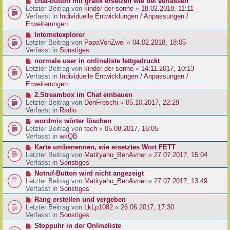
N
chat-button mit grafik ersetzen wie bei verlassen
t
r
e
Letzter Beitrag von
kinder-der-sonne
«
18.02.2018, 11:11
r
B
u
Verfasst in
Individuelle Entwicklungen / Anpassungen /
a
e
e
Erweiterungen
g
i
r
N
Internetexplorer
t
B
e
Letzter Beitrag von
PapaVonZwei
«
04.02.2018, 18:05
r
e
u
Verfasst in
Sonstiges
a
i
e
g
N
normale user in onlineliste fettgedruckt
t
r
e
Letzter Beitrag von
kinder-der-sonne
«
14.11.2017, 10:13
r
B
u
Verfasst in
Individuelle Entwicklungen / Anpassungen /
a
e
e
Erweiterungen
g
i
r
N
2.Streambox im Chat einbauen
t
B
e
Letzter Beitrag von
DonFroschi
«
05.10.2017, 22:29
r
e
u
Verfasst in
Radio
a
i
e
g
N
wordmix wörter löschen
t
r
e
Letzter Beitrag von
tech
«
05.08.2017, 16:05
r
B
u
Verfasst in
wkQB
a
e
e
g
N
Karte umbenennen, wie ersetztes Wort FETT
i
r
e
Letzter Beitrag von
Matityahu_BenAvner
«
27.07.2017, 15:04
t
B
u
Verfasst in
Sonstiges
r
e
e
a
N
Notruf-Button wird nicht angezeigt
i
r
g
e
Letzter Beitrag von
Matityahu_BenAvner
«
27.07.2017, 13:49
t
B
u
Verfasst in
Sonstiges
r
e
e
a
N
Rang erstellen und vergeben
i
r
g
e
Letzter Beitrag von
LkLp1082
«
26.06.2017, 17:30
t
B
u
Verfasst in
Sonstiges
r
e
e
a
N
Stoppuhr in der Onlineliste
i
r