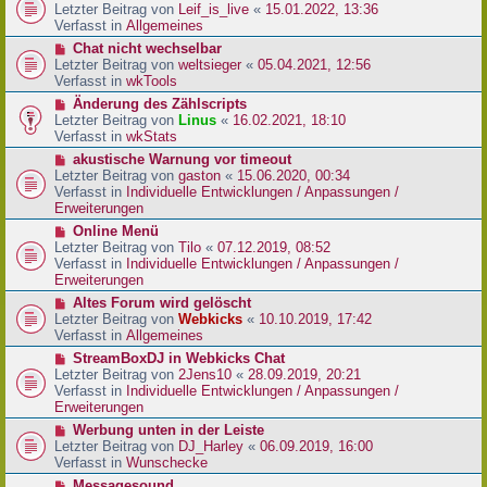
r
e
Letzter Beitrag von
Leif_is_live
«
15.01.2022, 13:36
B
u
Verfasst in
Allgemeines
e
e
N
Chat nicht wechselbar
i
r
e
Letzter Beitrag von
weltsieger
«
05.04.2021, 12:56
t
B
u
Verfasst in
wkTools
r
e
e
a
N
Änderung des Zählscripts
i
r
g
e
Letzter Beitrag von
Linus
«
16.02.2021, 18:10
t
B
u
Verfasst in
wkStats
r
e
e
a
N
akustische Warnung vor timeout
i
r
g
e
Letzter Beitrag von
gaston
«
15.06.2020, 00:34
t
B
u
Verfasst in
Individuelle Entwicklungen / Anpassungen /
r
e
e
Erweiterungen
a
i
r
g
N
Online Menü
t
B
e
Letzter Beitrag von
Tilo
«
07.12.2019, 08:52
r
e
u
Verfasst in
Individuelle Entwicklungen / Anpassungen /
a
i
e
Erweiterungen
g
t
r
N
Altes Forum wird gelöscht
r
B
e
Letzter Beitrag von
Webkicks
«
10.10.2019, 17:42
a
e
u
Verfasst in
Allgemeines
g
i
e
N
StreamBoxDJ in Webkicks Chat
t
r
e
Letzter Beitrag von
2Jens10
«
28.09.2019, 20:21
r
B
u
Verfasst in
Individuelle Entwicklungen / Anpassungen /
a
e
e
Erweiterungen
g
i
r
N
Werbung unten in der Leiste
t
B
e
Letzter Beitrag von
DJ_Harley
«
06.09.2019, 16:00
r
e
u
Verfasst in
Wunschecke
a
i
e
g
N
Messagesound