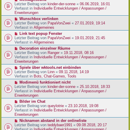
t
r
e
Letzter Beitrag von
kinder-der-sonne
«
06.06.2019, 16:01
r
B
u
Verfasst in
Individuelle Entwicklungen / Anpassungen /
a
e
e
Erweiterungen
g
i
r
N
Wunschbox verlinken
t
B
e
Letzter Beitrag von
PapaVonZwei
«
27.01.2019, 19:14
r
e
u
Verfasst in
Allgemeines
a
i
e
g
N
Link text popup Fenster
t
r
e
Letzter Beitrag von
PapaVonZwei
«
19.01.2019, 21:45
r
B
u
Verfasst in
Allgemeines
a
e
e
g
N
Decoration einzelner Räume
i
r
e
Letzter Beitrag von
Ranger
«
19.11.2018, 08:16
t
B
u
Verfasst in
Individuelle Entwicklungen / Anpassungen /
r
e
e
Erweiterungen
a
i
r
g
N
Spiele über wktools.net einbinden
t
B
e
Letzter Beitrag von
Linn
«
09.11.2018, 14:19
r
e
u
Verfasst in
Bots, Chat-Games, Tools
a
i
e
g
N
Modimenü funktioniert nicht
t
r
e
Letzter Beitrag von
kinder-der-sonne
«
25.10.2018, 18:33
r
B
u
Verfasst in
Individuelle Entwicklungen / Anpassungen /
a
e
e
Erweiterungen
g
i
r
N
Bilder im Chat
t
B
e
Letzter Beitrag von
queylotrie
«
23.10.2018, 19:08
r
e
u
Verfasst in
Individuelle Entwicklungen / Anpassungen /
a
i
e
Erweiterungen
g
t
r
N
Nicknamen abstand in der onlineliste
r
B
e
Letzter Beitrag von
teddybaer1991
«
09.08.2018, 20:17
a
e
u
Verfasst in
Individuelle Entwicklungen / Anpassungen /
g