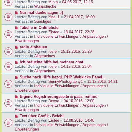
g
e
Letzter Beitrag von
Mirka
«
04.05.2017, 12:15
t
B
u
Verfasst in
Wunschecke
r
e
e
a
N
Nur mal danke sagen ;-)
i
r
g
e
Letzter Beitrag von
bine_1
«
21.04.2017, 16:00
t
B
u
Verfasst in
Sonstiges
r
e
e
a
N
Tabelle in Onlineliste
i
r
g
e
Letzter Beitrag von
Eistee
«
13.04.2017, 22:28
t
B
u
Verfasst in
Individuelle Entwicklungen / Anpassungen /
r
e
e
Erweiterungen
a
i
r
g
N
radio einbauen
t
B
e
Letzter Beitrag von
rosie
«
15.12.2016, 23:29
r
e
u
Verfasst in
Allgemeines
a
i
e
g
N
ich bräuchte hilfe bei meinem chat
t
r
e
Letzter Beitrag von
rosie
«
14.12.2016, 23:04
r
B
u
Verfasst in
Allgemeines
a
e
e
g
N
Suche nach Hilfe bezgl. PHP Webkicks Panel...
i
r
e
Letzter Beitrag von
SunnyPhotography1
«
11.12.2016, 14:21
t
B
u
Verfasst in
Individuelle Entwicklungen / Anpassungen /
r
e
e
Erweiterungen
a
i
r
g
N
Eigene Registrierungsseite & pass_remind
t
B
e
Letzter Beitrag von
Dexxa
«
04.10.2016, 12:00
r
e
u
Verfasst in
Individuelle Entwicklungen / Anpassungen /
a
i
e
Erweiterungen
g
t
r
N
Text über Grafik - Befehl
r
B
e
Letzter Beitrag von
Eistee
«
12.08.2016, 14:40
a
e
u
Verfasst in
Individuelle Entwicklungen / Anpassungen /
g
i
e
Erweiterungen
t