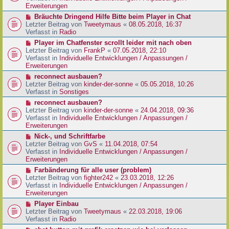
e
e
Erweiterungen
g
i
r
N
Bräuchte Dringend Hilfe Bitte beim Player in Chat
t
B
e
Letzter Beitrag von
Tweetymaus
«
08.05.2018, 16:37
r
e
u
Verfasst in
Radio
a
i
e
g
N
Player im Chatfenster scrollt leider mit nach oben
t
r
e
Letzter Beitrag von
FrankP
«
07.05.2018, 22:10
r
B
u
Verfasst in
Individuelle Entwicklungen / Anpassungen /
a
e
e
Erweiterungen
g
i
r
N
reconnect ausbauen?
t
B
e
Letzter Beitrag von
kinder-der-sonne
«
05.05.2018, 10:26
r
e
u
Verfasst in
Sonstiges
a
i
e
g
N
reconnect ausbauen?
t
r
e
Letzter Beitrag von
kinder-der-sonne
«
24.04.2018, 09:36
r
B
u
Verfasst in
Individuelle Entwicklungen / Anpassungen /
a
e
e
Erweiterungen
g
i
r
N
Nick-, und Schriftfarbe
t
B
e
Letzter Beitrag von
GvS
«
11.04.2018, 07:54
r
e
u
Verfasst in
Individuelle Entwicklungen / Anpassungen /
a
i
e
Erweiterungen
g
t
r
N
Farbänderung für alle user (problem)
r
B
e
Letzter Beitrag von
fighter242
«
23.03.2018, 12:26
a
e
u
Verfasst in
Individuelle Entwicklungen / Anpassungen /
g
i
e
Erweiterungen
t
r
N
Player Einbau
r
B
e
Letzter Beitrag von
Tweetymaus
«
22.03.2018, 19:06
a
e
u
Verfasst in
Radio
g
i
e