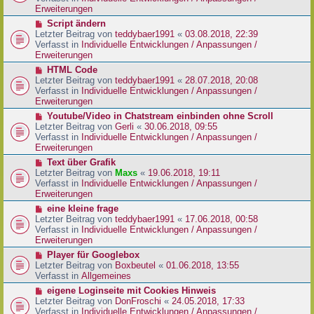
i
e
Erweiterungen
t
r
N
Script ändern
r
B
e
Letzter Beitrag von
teddybaer1991
«
03.08.2018, 22:39
a
e
u
Verfasst in
Individuelle Entwicklungen / Anpassungen /
g
i
e
Erweiterungen
t
r
N
HTML Code
r
B
e
Letzter Beitrag von
teddybaer1991
«
28.07.2018, 20:08
a
e
u
Verfasst in
Individuelle Entwicklungen / Anpassungen /
g
i
e
Erweiterungen
t
r
N
Youtube/Video in Chatstream einbinden ohne Scroll
r
B
e
Letzter Beitrag von
Gerli
«
30.06.2018, 09:55
a
e
u
Verfasst in
Individuelle Entwicklungen / Anpassungen /
g
i
e
Erweiterungen
t
r
N
Text über Grafik
r
B
e
Letzter Beitrag von
Maxs
«
19.06.2018, 19:11
a
e
u
Verfasst in
Individuelle Entwicklungen / Anpassungen /
g
i
e
Erweiterungen
t
r
N
eine kleine frage
r
B
e
Letzter Beitrag von
teddybaer1991
«
17.06.2018, 00:58
a
e
u
Verfasst in
Individuelle Entwicklungen / Anpassungen /
g
i
e
Erweiterungen
t
r
N
Player für Googlebox
r
B
e
Letzter Beitrag von
Boxbeutel
«
01.06.2018, 13:55
a
e
u
Verfasst in
Allgemeines
g
i
e
N
eigene Loginseite mit Cookies Hinweis
t
r
e
Letzter Beitrag von
DonFroschi
«
24.05.2018, 17:33
r
B
u
Verfasst in
Individuelle Entwicklungen / Anpassungen /
a