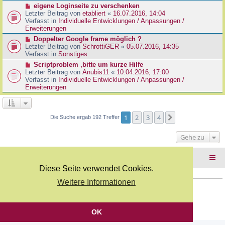
r
N
eigene Loginseite zu verschenken
r
B
e
Letzter Beitrag von
etabliert
«
16.07.2016, 14:04
a
e
u
Verfasst in
Individuelle Entwicklungen / Anpassungen /
g
i
e
Erweiterungen
t
r
N
Doppelter Google frame möglich ?
r
B
e
Letzter Beitrag von
SchrottiGER
«
05.07.2016, 14:35
a
e
u
Verfasst in
Sonstiges
g
i
e
N
Scriptproblem ,bitte um kurze Hilfe
t
r
e
Letzter Beitrag von
Anubis11
«
10.04.2016, 17:00
r
B
u
Verfasst in
Individuelle Entwicklungen / Anpassungen /
a
e
e
Erweiterungen
g
i
r
t
B
r
e
a
i
1
2
3
4
Nächste
Die Suche ergab 192 Treffer
g
t
r
Gehe zu
a
g
Foren-Übersicht
Diese Seite verwendet Cookies.
Weitere Informationen
Copyright Webkicks.de |
Impressum
|
AGB
|
Datenschutz
Powered by
phpBB
® Forum Software © phpBB Limited
Deutsche Übersetzung durch
phpBB.de
OK