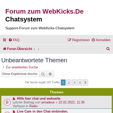
Forum zum WebKicks.De
Chatsystem
Support-Forum zum WebKicks-Chatsystem
FAQ
Registrieren
Anmelden
S
Foren-Übersicht
u
Unbeantwortete Themen
c
Zur erweiterten Suche
h
Suche
Erweiterte Suche
e
1
2
3
4
Nächste
Die Suche ergab 192 Treffer
Themen
N
Hilfe fuer chat und webseite
e
Letzter Beitrag von
amadeus
«
22.02.2022, 11:36
u
Verfasst in
Radio
e
N
Live Cam in den Chat einbinden.