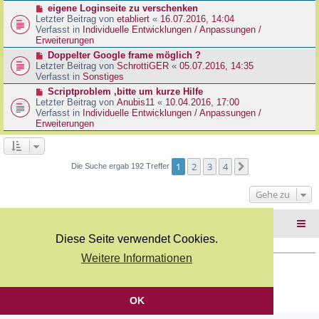
r
N
eigene Loginseite zu verschenken
r
B
e
Letzter Beitrag von
etabliert
«
16.07.2016, 14:04
a
e
u
Verfasst in
Individuelle Entwicklungen / Anpassungen /
g
i
e
Erweiterungen
t
r
N
Doppelter Google frame möglich ?
r
B
e
Letzter Beitrag von
SchrottiGER
«
05.07.2016, 14:35
a
e
u
Verfasst in
Sonstiges
g
i
e
N
Scriptproblem ,bitte um kurze Hilfe
t
r
e
Letzter Beitrag von
Anubis11
«
10.04.2016, 17:00
r
B
u
Verfasst in
Individuelle Entwicklungen / Anpassungen /
a
e
e
Erweiterungen
g
i
r
t
B
r
e
a
i
1
2
3
4
Nächste
Die Suche ergab 192 Treffer
g
t
r
Gehe zu
a
g
Foren-Übersicht
Diese Seite verwendet Cookies.
Weitere Informationen
Copyright Webkicks.de |
Impressum
|
AGB
|
Datenschutz
Powered by
phpBB
® Forum Software © phpBB Limited
Deutsche Übersetzung durch
phpBB.de
OK