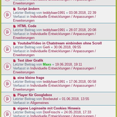
i
e
Erweiterungen
t
r
N
Script ändern
r
B
e
Letzter Beitrag von
teddybaer1991
«
03.08.2018, 22:39
a
e
u
Verfasst in
Individuelle Entwicklungen / Anpassungen /
g
i
e
Erweiterungen
t
r
N
HTML Code
r
B
e
Letzter Beitrag von
teddybaer1991
«
28.07.2018, 20:08
a
e
u
Verfasst in
Individuelle Entwicklungen / Anpassungen /
g
i
e
Erweiterungen
t
r
N
Youtube/Video in Chatstream einbinden ohne Scroll
r
B
e
Letzter Beitrag von
Gerli
«
30.06.2018, 09:55
a
e
u
Verfasst in
Individuelle Entwicklungen / Anpassungen /
g
i
e
Erweiterungen
t
r
N
Text über Grafik
r
B
e
Letzter Beitrag von
Maxs
«
19.06.2018, 19:11
a
e
u
Verfasst in
Individuelle Entwicklungen / Anpassungen /
g
i
e
Erweiterungen
t
r
N
eine kleine frage
r
B
e
Letzter Beitrag von
teddybaer1991
«
17.06.2018, 00:58
a
e
u
Verfasst in
Individuelle Entwicklungen / Anpassungen /
g
i
e
Erweiterungen
t
r
N
Player für Googlebox
r
B
e
Letzter Beitrag von
Boxbeutel
«
01.06.2018, 13:55
a
e
u
Verfasst in
Allgemeines
g
i
e
N
eigene Loginseite mit Cookies Hinweis
t
r
e
Letzter Beitrag von
DonFroschi
«
24.05.2018, 17:33
r
B
u
Verfasst in
Individuelle Entwicklungen / Anpassungen /
a