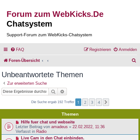
Forum zum WebKicks.De
Chatsystem
Support-Forum zum WebKicks-Chatsystem
FAQ
Registrieren
Anmelden
S
Foren-Übersicht
u
Unbeantwortete Themen
c
Zur erweiterten Suche
h
Suche
Erweiterte Suche
e
1
2
3
4
Nächste
Die Suche ergab 192 Treffer
Themen
N
Hilfe fuer chat und webseite
e
Letzter Beitrag von
amadeus
«
22.02.2022, 11:36
u
Verfasst in
Radio
e
N
Live Cam in den Chat einbinden.