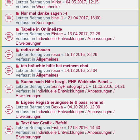
g
e
Letzter Beitrag von
Mirka
«
04.05.2017, 12:15
t
B
u
Verfasst in
Wunschecke
r
e
e
a
N
Nur mal danke sagen ;-)
i
r
g
e
Letzter Beitrag von
bine_1
«
21.04.2017, 16:00
t
B
u
Verfasst in
Sonstiges
r
e
e
a
N
Tabelle in Onlineliste
i
r
g
e
Letzter Beitrag von
Eistee
«
13.04.2017, 22:28
t
B
u
Verfasst in
Individuelle Entwicklungen / Anpassungen /
r
e
e
Erweiterungen
a
i
r
g
N
radio einbauen
t
B
e
Letzter Beitrag von
rosie
«
15.12.2016, 23:29
r
e
u
Verfasst in
Allgemeines
a
i
e
g
N
ich bräuchte hilfe bei meinem chat
t
r
e
Letzter Beitrag von
rosie
«
14.12.2016, 23:04
r
B
u
Verfasst in
Allgemeines
a
e
e
g
N
Suche nach Hilfe bezgl. PHP Webkicks Panel...
i
r
e
Letzter Beitrag von
SunnyPhotography1
«
11.12.2016, 14:21
t
B
u
Verfasst in
Individuelle Entwicklungen / Anpassungen /
r
e
e
Erweiterungen
a
i
r
g
N
Eigene Registrierungsseite & pass_remind
t
B
e
Letzter Beitrag von
Dexxa
«
04.10.2016, 12:00
r
e
u
Verfasst in
Individuelle Entwicklungen / Anpassungen /
a
i
e
Erweiterungen
g
t
r
N
Text über Grafik - Befehl
r
B
e
Letzter Beitrag von
Eistee
«
12.08.2016, 14:40
a
e
u
Verfasst in
Individuelle Entwicklungen / Anpassungen /
g
i
e
Erweiterungen
t