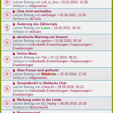
r
e
Letzter Beitrag von
Leif_is_live
«
15.01.2022, 13:36
B
u
Verfasst in
Allgemeines
e
e
N
Chat nicht wechselbar
i
r
e
Letzter Beitrag von
weltsieger
«
05.04.2021, 12:56
t
B
u
Verfasst in
wkTools
r
e
e
a
N
Änderung des Zählscripts
i
r
g
e
Letzter Beitrag von
Linus
«
16.02.2021, 18:10
t
B
u
Verfasst in
wkStats
r
e
e
a
N
akustische Warnung vor timeout
i
r
g
e
Letzter Beitrag von
gaston
«
15.06.2020, 00:34
t
B
u
Verfasst in
Individuelle Entwicklungen / Anpassungen /
r
e
e
Erweiterungen
a
i
r
g
N
Online Menü
t
B
e
Letzter Beitrag von
Tilo
«
07.12.2019, 08:52
r
e
u
Verfasst in
Individuelle Entwicklungen / Anpassungen /
a
i
e
Erweiterungen
g
t
r
N
Altes Forum wird gelöscht
r
B
e
Letzter Beitrag von
Webkicks
«
10.10.2019, 17:42
a
e
u
Verfasst in
Allgemeines
g
i
e
N
StreamBoxDJ in Webkicks Chat
t
r
e
Letzter Beitrag von
2Jens10
«
28.09.2019, 20:21
r
B
u
Verfasst in
Individuelle Entwicklungen / Anpassungen /
a
e
e
Erweiterungen
g
i
r
N
Werbung unten in der Leiste
t
B
e
Letzter Beitrag von
DJ_Harley
«
06.09.2019, 16:00
r
e
u
Verfasst in
Wunschecke
a
i
e
g
N
Messagesound