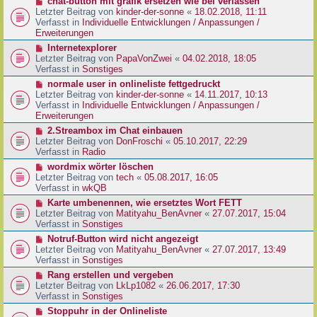
N
chat-button mit grafik ersetzen wie bei verlassen
t
r
e
Letzter Beitrag von
kinder-der-sonne
«
18.02.2018, 11:11
r
B
u
Verfasst in
Individuelle Entwicklungen / Anpassungen /
a
e
e
Erweiterungen
g
i
r
N
Internetexplorer
t
B
e
Letzter Beitrag von
PapaVonZwei
«
04.02.2018, 18:05
r
e
u
Verfasst in
Sonstiges
a
i
e
g
N
normale user in onlineliste fettgedruckt
t
r
e
Letzter Beitrag von
kinder-der-sonne
«
14.11.2017, 10:13
r
B
u
Verfasst in
Individuelle Entwicklungen / Anpassungen /
a
e
e
Erweiterungen
g
i
r
N
2.Streambox im Chat einbauen
t
B
e
Letzter Beitrag von
DonFroschi
«
05.10.2017, 22:29
r
e
u
Verfasst in
Radio
a
i
e
g
N
wordmix wörter löschen
t
r
e
Letzter Beitrag von
tech
«
05.08.2017, 16:05
r
B
u
Verfasst in
wkQB
a
e
e
g
N
Karte umbenennen, wie ersetztes Wort FETT
i
r
e
Letzter Beitrag von
Matityahu_BenAvner
«
27.07.2017, 15:04
t
B
u
Verfasst in
Sonstiges
r
e
e
a
N
Notruf-Button wird nicht angezeigt
i
r
g
e
Letzter Beitrag von
Matityahu_BenAvner
«
27.07.2017, 13:49
t
B
u
Verfasst in
Sonstiges
r
e
e
a
N
Rang erstellen und vergeben
i
r
g
e
Letzter Beitrag von
LkLp1082
«
26.06.2017, 17:30
t
B
u
Verfasst in
Sonstiges
r
e
e
a
N
Stoppuhr in der Onlineliste
i
r