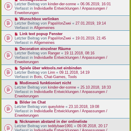
t
r
e
Letzter Beitrag von
kinder-der-sonne
«
06.06.2019, 16:01
r
B
u
Verfasst in
Individuelle Entwicklungen / Anpassungen /
a
e
e
Erweiterungen
g
i
r
N
Wunschbox verlinken
t
B
e
Letzter Beitrag von
PapaVonZwei
«
27.01.2019, 19:14
r
e
u
Verfasst in
Allgemeines
a
i
e
g
N
Link text popup Fenster
t
r
e
Letzter Beitrag von
PapaVonZwei
«
19.01.2019, 21:45
r
B
u
Verfasst in
Allgemeines
a
e
e
g
N
Decoration einzelner Räume
i
r
e
Letzter Beitrag von
Ranger
«
19.11.2018, 08:16
t
B
u
Verfasst in
Individuelle Entwicklungen / Anpassungen /
r
e
e
Erweiterungen
a
i
r
g
N
Spiele über wktools.net einbinden
t
B
e
Letzter Beitrag von
Linn
«
09.11.2018, 14:19
r
e
u
Verfasst in
Bots, Chat-Games, Tools
a
i
e
g
N
Modimenü funktioniert nicht
t
r
e
Letzter Beitrag von
kinder-der-sonne
«
25.10.2018, 18:33
r
B
u
Verfasst in
Individuelle Entwicklungen / Anpassungen /
a
e
e
Erweiterungen
g
i
r
N
Bilder im Chat
t
B
e
Letzter Beitrag von
queylotrie
«
23.10.2018, 19:08
r
e
u
Verfasst in
Individuelle Entwicklungen / Anpassungen /
a
i
e
Erweiterungen
g
t
r
N
Nicknamen abstand in der onlineliste
r
B
e
Letzter Beitrag von
teddybaer1991
«
09.08.2018, 20:17
a
e
u
Verfasst in
Individuelle Entwicklungen / Anpassungen /
g