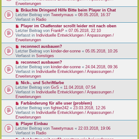
e
e
Erweiterungen
g
i
r
N
Bräuchte Dringend Hilfe Bitte beim Player in Chat
t
B
e
Letzter Beitrag von
Tweetymaus
«
08.05.2018, 16:37
r
e
u
Verfasst in
Radio
a
i
e
g
N
Player im Chatfenster scrollt leider mit nach oben
t
r
e
Letzter Beitrag von
FrankP
«
07.05.2018, 22:10
r
B
u
Verfasst in
Individuelle Entwicklungen / Anpassungen /
a
e
e
Erweiterungen
g
i
r
N
reconnect ausbauen?
t
B
e
Letzter Beitrag von
kinder-der-sonne
«
05.05.2018, 10:26
r
e
u
Verfasst in
Sonstiges
a
i
e
g
N
reconnect ausbauen?
t
r
e
Letzter Beitrag von
kinder-der-sonne
«
24.04.2018, 09:36
r
B
u
Verfasst in
Individuelle Entwicklungen / Anpassungen /
a
e
e
Erweiterungen
g
i
r
N
Nick-, und Schriftfarbe
t
B
e
Letzter Beitrag von
GvS
«
11.04.2018, 07:54
r
e
u
Verfasst in
Individuelle Entwicklungen / Anpassungen /
a
i
e
Erweiterungen
g
t
r
N
Farbänderung für alle user (problem)
r
B
e
Letzter Beitrag von
fighter242
«
23.03.2018, 12:26
a
e
u
Verfasst in
Individuelle Entwicklungen / Anpassungen /
g
i
e
Erweiterungen
t
r
N
Player Einbau
r
B
e
Letzter Beitrag von
Tweetymaus
«
22.03.2018, 19:06
a
e
u
Verfasst in
Radio
g
i
e