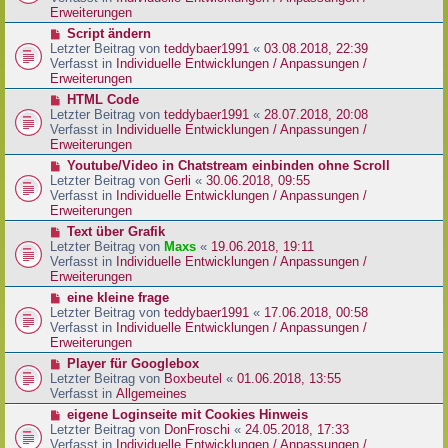
i
e
Erweiterungen
t
r
N
Script ändern
r
B
e
Letzter Beitrag von
teddybaer1991
«
03.08.2018, 22:39
a
e
u
Verfasst in
Individuelle Entwicklungen / Anpassungen /
g
i
e
Erweiterungen
t
r
N
HTML Code
r
B
e
Letzter Beitrag von
teddybaer1991
«
28.07.2018, 20:08
a
e
u
Verfasst in
Individuelle Entwicklungen / Anpassungen /
g
i
e
Erweiterungen
t
r
N
Youtube/Video in Chatstream einbinden ohne Scroll
r
B
e
Letzter Beitrag von
Gerli
«
30.06.2018, 09:55
a
e
u
Verfasst in
Individuelle Entwicklungen / Anpassungen /
g
i
e
Erweiterungen
t
r
N
Text über Grafik
r
B
e
Letzter Beitrag von
Maxs
«
19.06.2018, 19:11
a
e
u
Verfasst in
Individuelle Entwicklungen / Anpassungen /
g
i
e
Erweiterungen
t
r
N
eine kleine frage
r
B
e
Letzter Beitrag von
teddybaer1991
«
17.06.2018, 00:58
a
e
u
Verfasst in
Individuelle Entwicklungen / Anpassungen /
g
i
e
Erweiterungen
t
r
N
Player für Googlebox
r
B
e
Letzter Beitrag von
Boxbeutel
«
01.06.2018, 13:55
a
e
u
Verfasst in
Allgemeines
g
i
e
N
eigene Loginseite mit Cookies Hinweis
t
r
e
Letzter Beitrag von
DonFroschi
«
24.05.2018, 17:33
r
B
u
Verfasst in
Individuelle Entwicklungen / Anpassungen /
a