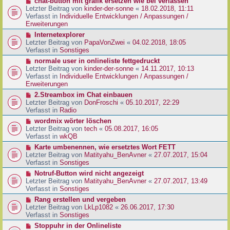
N
chat-button mit grafik ersetzen wie bei verlassen
t
r
e
Letzter Beitrag von
kinder-der-sonne
«
18.02.2018, 11:11
r
B
u
Verfasst in
Individuelle Entwicklungen / Anpassungen /
a
e
e
Erweiterungen
g
i
r
N
Internetexplorer
t
B
e
Letzter Beitrag von
PapaVonZwei
«
04.02.2018, 18:05
r
e
u
Verfasst in
Sonstiges
a
i
e
g
N
normale user in onlineliste fettgedruckt
t
r
e
Letzter Beitrag von
kinder-der-sonne
«
14.11.2017, 10:13
r
B
u
Verfasst in
Individuelle Entwicklungen / Anpassungen /
a
e
e
Erweiterungen
g
i
r
N
2.Streambox im Chat einbauen
t
B
e
Letzter Beitrag von
DonFroschi
«
05.10.2017, 22:29
r
e
u
Verfasst in
Radio
a
i
e
g
N
wordmix wörter löschen
t
r
e
Letzter Beitrag von
tech
«
05.08.2017, 16:05
r
B
u
Verfasst in
wkQB
a
e
e
g
N
Karte umbenennen, wie ersetztes Wort FETT
i
r
e
Letzter Beitrag von
Matityahu_BenAvner
«
27.07.2017, 15:04
t
B
u
Verfasst in
Sonstiges
r
e
e
a
N
Notruf-Button wird nicht angezeigt
i
r
g
e
Letzter Beitrag von
Matityahu_BenAvner
«
27.07.2017, 13:49
t
B
u
Verfasst in
Sonstiges
r
e
e
a
N
Rang erstellen und vergeben
i
r
g
e
Letzter Beitrag von
LkLp1082
«
26.06.2017, 17:30
t
B
u
Verfasst in
Sonstiges
r
e
e
a
N
Stoppuhr in der Onlineliste
i
r