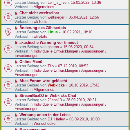
r
e
Letzter Beitrag von
Leif_is_live
«
15.01.2022, 13:36
B
u
Verfasst in
Allgemeines
e
e
N
Chat nicht wechselbar
i
r
e
Letzter Beitrag von
weltsieger
«
05.04.2021, 12:56
t
B
u
Verfasst in
wkTools
r
e
e
a
N
Änderung des Zählscripts
i
r
g
e
Letzter Beitrag von
Linus
«
16.02.2021, 18:10
t
B
u
Verfasst in
wkStats
r
e
e
a
N
akustische Warnung vor timeout
i
r
g
e
Letzter Beitrag von
gaston
«
15.06.2020, 00:34
t
B
u
Verfasst in
Individuelle Entwicklungen / Anpassungen /
r
e
e
Erweiterungen
a
i
r
g
N
Online Menü
t
B
e
Letzter Beitrag von
Tilo
«
07.12.2019, 08:52
r
e
u
Verfasst in
Individuelle Entwicklungen / Anpassungen /
a
i
e
Erweiterungen
g
t
r
N
Altes Forum wird gelöscht
r
B
e
Letzter Beitrag von
Webkicks
«
10.10.2019, 17:42
a
e
u
Verfasst in
Allgemeines
g
i
e
N
StreamBoxDJ in Webkicks Chat
t
r
e
Letzter Beitrag von
2Jens10
«
28.09.2019, 20:21
r
B
u
Verfasst in
Individuelle Entwicklungen / Anpassungen /
a
e
e
Erweiterungen
g
i
r
N
Werbung unten in der Leiste
t
B
e
Letzter Beitrag von
DJ_Harley
«
06.09.2019, 16:00
r
e
u
Verfasst in
Wunschecke
a
i
e
g
N
Messagesound