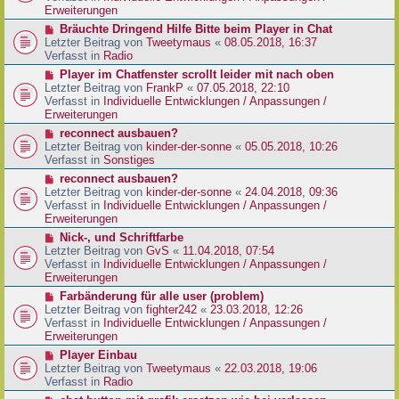
e
e
Erweiterungen
g
i
r
N
Bräuchte Dringend Hilfe Bitte beim Player in Chat
t
B
e
Letzter Beitrag von
Tweetymaus
«
08.05.2018, 16:37
r
e
u
Verfasst in
Radio
a
i
e
g
N
Player im Chatfenster scrollt leider mit nach oben
t
r
e
Letzter Beitrag von
FrankP
«
07.05.2018, 22:10
r
B
u
Verfasst in
Individuelle Entwicklungen / Anpassungen /
a
e
e
Erweiterungen
g
i
r
N
reconnect ausbauen?
t
B
e
Letzter Beitrag von
kinder-der-sonne
«
05.05.2018, 10:26
r
e
u
Verfasst in
Sonstiges
a
i
e
g
N
reconnect ausbauen?
t
r
e
Letzter Beitrag von
kinder-der-sonne
«
24.04.2018, 09:36
r
B
u
Verfasst in
Individuelle Entwicklungen / Anpassungen /
a
e
e
Erweiterungen
g
i
r
N
Nick-, und Schriftfarbe
t
B
e
Letzter Beitrag von
GvS
«
11.04.2018, 07:54
r
e
u
Verfasst in
Individuelle Entwicklungen / Anpassungen /
a
i
e
Erweiterungen
g
t
r
N
Farbänderung für alle user (problem)
r
B
e
Letzter Beitrag von
fighter242
«
23.03.2018, 12:26
a
e
u
Verfasst in
Individuelle Entwicklungen / Anpassungen /
g
i
e
Erweiterungen
t
r
N
Player Einbau
r
B
e
Letzter Beitrag von
Tweetymaus
«
22.03.2018, 19:06
a
e
u
Verfasst in
Radio
g
i
e