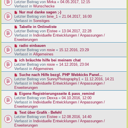
g
e
Letzter Beitrag von
Mirka
«
04.05.2017, 12:15
t
B
u
Verfasst in
Wunschecke
r
e
e
a
N
Nur mal danke sagen ;-)
i
r
g
e
Letzter Beitrag von
bine_1
«
21.04.2017, 16:00
t
B
u
Verfasst in
Sonstiges
r
e
e
a
N
Tabelle in Onlineliste
i
r
g
e
Letzter Beitrag von
Eistee
«
13.04.2017, 22:28
t
B
u
Verfasst in
Individuelle Entwicklungen / Anpassungen /
r
e
e
Erweiterungen
a
i
r
g
N
radio einbauen
t
B
e
Letzter Beitrag von
rosie
«
15.12.2016, 23:29
r
e
u
Verfasst in
Allgemeines
a
i
e
g
N
ich bräuchte hilfe bei meinem chat
t
r
e
Letzter Beitrag von
rosie
«
14.12.2016, 23:04
r
B
u
Verfasst in
Allgemeines
a
e
e
g
N
Suche nach Hilfe bezgl. PHP Webkicks Panel...
i
r
e
Letzter Beitrag von
SunnyPhotography1
«
11.12.2016, 14:21
t
B
u
Verfasst in
Individuelle Entwicklungen / Anpassungen /
r
e
e
Erweiterungen
a
i
r
g
N
Eigene Registrierungsseite & pass_remind
t
B
e
Letzter Beitrag von
Dexxa
«
04.10.2016, 12:00
r
e
u
Verfasst in
Individuelle Entwicklungen / Anpassungen /
a
i
e
Erweiterungen
g
t
r
N
Text über Grafik - Befehl
r
B
e
Letzter Beitrag von
Eistee
«
12.08.2016, 14:40
a
e
u
Verfasst in
Individuelle Entwicklungen / Anpassungen /
g
i
e
Erweiterungen
t