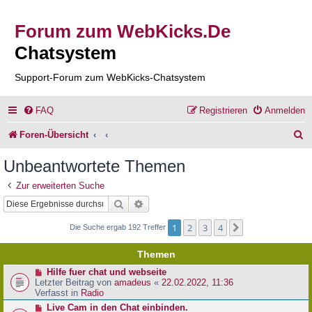
Forum zum WebKicks.De
Chatsystem
Support-Forum zum WebKicks-Chatsystem
FAQ
Registrieren
Anmelden
S
Foren-Übersicht
u
Unbeantwortete Themen
c
Zur erweiterten Suche
h
Suche
Erweiterte Suche
e
1
2
3
4
Nächste
Die Suche ergab 192 Treffer
Themen
N
Hilfe fuer chat und webseite
e
Letzter Beitrag von
amadeus
«
22.02.2022, 11:36
u
Verfasst in
Radio
e
N
Live Cam in den Chat einbinden.