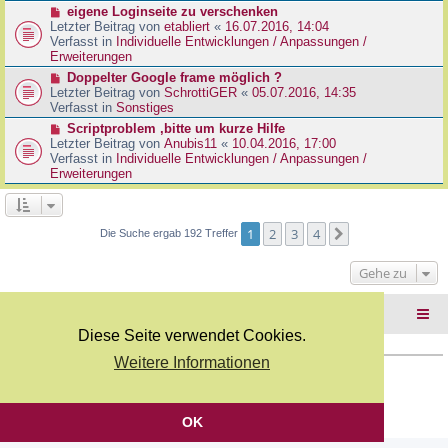
r
N
eigene Loginseite zu verschenken
r
B
e
Letzter Beitrag von
etabliert
«
16.07.2016, 14:04
a
e
u
Verfasst in
Individuelle Entwicklungen / Anpassungen /
g
i
e
Erweiterungen
t
r
N
Doppelter Google frame möglich ?
r
B
e
Letzter Beitrag von
SchrottiGER
«
05.07.2016, 14:35
a
e
u
Verfasst in
Sonstiges
g
i
e
N
Scriptproblem ,bitte um kurze Hilfe
t
r
e
Letzter Beitrag von
Anubis11
«
10.04.2016, 17:00
r
B
u
Verfasst in
Individuelle Entwicklungen / Anpassungen /
a
e
e
Erweiterungen
g
i
r
t
B
r
e
a
i
1
2
3
4
Nächste
Die Suche ergab 192 Treffer
g
t
r
Gehe zu
a
g
Foren-Übersicht
Diese Seite verwendet Cookies.
Weitere Informationen
Copyright Webkicks.de |
Impressum
|
AGB
|
Datenschutz
Powered by
phpBB
® Forum Software © phpBB Limited
Deutsche Übersetzung durch
phpBB.de
OK