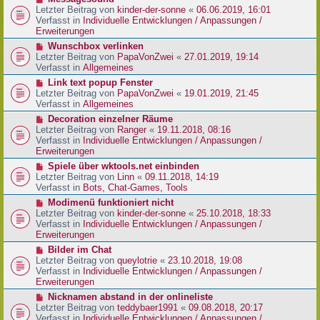
t
r
e
Letzter Beitrag von
kinder-der-sonne
«
06.06.2019, 16:01
r
B
u
Verfasst in
Individuelle Entwicklungen / Anpassungen /
a
e
e
Erweiterungen
g
i
r
N
Wunschbox verlinken
t
B
e
Letzter Beitrag von
PapaVonZwei
«
27.01.2019, 19:14
r
e
u
Verfasst in
Allgemeines
a
i
e
g
N
Link text popup Fenster
t
r
e
Letzter Beitrag von
PapaVonZwei
«
19.01.2019, 21:45
r
B
u
Verfasst in
Allgemeines
a
e
e
g
N
Decoration einzelner Räume
i
r
e
Letzter Beitrag von
Ranger
«
19.11.2018, 08:16
t
B
u
Verfasst in
Individuelle Entwicklungen / Anpassungen /
r
e
e
Erweiterungen
a
i
r
g
N
Spiele über wktools.net einbinden
t
B
e
Letzter Beitrag von
Linn
«
09.11.2018, 14:19
r
e
u
Verfasst in
Bots, Chat-Games, Tools
a
i
e
g
N
Modimenü funktioniert nicht
t
r
e
Letzter Beitrag von
kinder-der-sonne
«
25.10.2018, 18:33
r
B
u
Verfasst in
Individuelle Entwicklungen / Anpassungen /
a
e
e
Erweiterungen
g
i
r
N
Bilder im Chat
t
B
e
Letzter Beitrag von
queylotrie
«
23.10.2018, 19:08
r
e
u
Verfasst in
Individuelle Entwicklungen / Anpassungen /
a
i
e
Erweiterungen
g
t
r
N
Nicknamen abstand in der onlineliste
r
B
e
Letzter Beitrag von
teddybaer1991
«
09.08.2018, 20:17
a
e
u
Verfasst in
Individuelle Entwicklungen / Anpassungen /
g