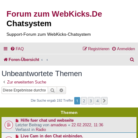
Forum zum WebKicks.De
Chatsystem
Support-Forum zum WebKicks-Chatsystem
FAQ
Registrieren
Anmelden
S
Foren-Übersicht
u
Unbeantwortete Themen
c
Zur erweiterten Suche
h
Suche
Erweiterte Suche
e
1
2
3
4
Nächste
Die Suche ergab 192 Treffer
Themen
N
Hilfe fuer chat und webseite
e
Letzter Beitrag von
amadeus
«
22.02.2022, 11:36
u
Verfasst in
Radio
e
N
Live Cam in den Chat einbinden.