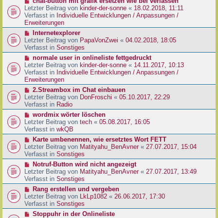
N
chat-button mit grafik ersetzen wie bei verlassen
t
r
e
Letzter Beitrag von
kinder-der-sonne
«
18.02.2018, 11:11
r
B
u
Verfasst in
Individuelle Entwicklungen / Anpassungen /
a
e
e
Erweiterungen
g
i
r
N
Internetexplorer
t
B
e
Letzter Beitrag von
PapaVonZwei
«
04.02.2018, 18:05
r
e
u
Verfasst in
Sonstiges
a
i
e
g
N
normale user in onlineliste fettgedruckt
t
r
e
Letzter Beitrag von
kinder-der-sonne
«
14.11.2017, 10:13
r
B
u
Verfasst in
Individuelle Entwicklungen / Anpassungen /
a
e
e
Erweiterungen
g
i
r
N
2.Streambox im Chat einbauen
t
B
e
Letzter Beitrag von
DonFroschi
«
05.10.2017, 22:29
r
e
u
Verfasst in
Radio
a
i
e
g
N
wordmix wörter löschen
t
r
e
Letzter Beitrag von
tech
«
05.08.2017, 16:05
r
B
u
Verfasst in
wkQB
a
e
e
g
N
Karte umbenennen, wie ersetztes Wort FETT
i
r
e
Letzter Beitrag von
Matityahu_BenAvner
«
27.07.2017, 15:04
t
B
u
Verfasst in
Sonstiges
r
e
e
a
N
Notruf-Button wird nicht angezeigt
i
r
g
e
Letzter Beitrag von
Matityahu_BenAvner
«
27.07.2017, 13:49
t
B
u
Verfasst in
Sonstiges
r
e
e
a
N
Rang erstellen und vergeben
i
r
g
e
Letzter Beitrag von
LkLp1082
«
26.06.2017, 17:30
t
B
u
Verfasst in
Sonstiges
r
e
e
a
N
Stoppuhr in der Onlineliste
i
r