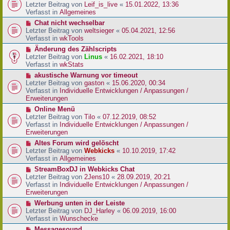
r
e
Letzter Beitrag von
Leif_is_live
«
15.01.2022, 13:36
B
u
Verfasst in
Allgemeines
e
e
N
Chat nicht wechselbar
i
r
e
Letzter Beitrag von
weltsieger
«
05.04.2021, 12:56
t
B
u
Verfasst in
wkTools
r
e
e
a
N
Änderung des Zählscripts
i
r
g
e
Letzter Beitrag von
Linus
«
16.02.2021, 18:10
t
B
u
Verfasst in
wkStats
r
e
e
a
N
akustische Warnung vor timeout
i
r
g
e
Letzter Beitrag von
gaston
«
15.06.2020, 00:34
t
B
u
Verfasst in
Individuelle Entwicklungen / Anpassungen /
r
e
e
Erweiterungen
a
i
r
g
N
Online Menü
t
B
e
Letzter Beitrag von
Tilo
«
07.12.2019, 08:52
r
e
u
Verfasst in
Individuelle Entwicklungen / Anpassungen /
a
i
e
Erweiterungen
g
t
r
N
Altes Forum wird gelöscht
r
B
e
Letzter Beitrag von
Webkicks
«
10.10.2019, 17:42
a
e
u
Verfasst in
Allgemeines
g
i
e
N
StreamBoxDJ in Webkicks Chat
t
r
e
Letzter Beitrag von
2Jens10
«
28.09.2019, 20:21
r
B
u
Verfasst in
Individuelle Entwicklungen / Anpassungen /
a
e
e
Erweiterungen
g
i
r
N
Werbung unten in der Leiste
t
B
e
Letzter Beitrag von
DJ_Harley
«
06.09.2019, 16:00
r
e
u
Verfasst in
Wunschecke
a
i
e
g
N
Messagesound