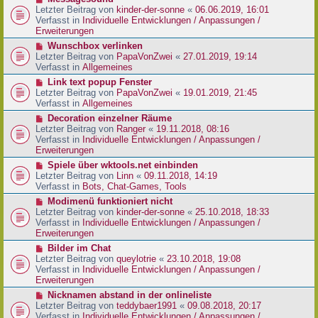
t
r
e
Letzter Beitrag von
kinder-der-sonne
«
06.06.2019, 16:01
r
B
u
Verfasst in
Individuelle Entwicklungen / Anpassungen /
a
e
e
Erweiterungen
g
i
r
N
Wunschbox verlinken
t
B
e
Letzter Beitrag von
PapaVonZwei
«
27.01.2019, 19:14
r
e
u
Verfasst in
Allgemeines
a
i
e
g
N
Link text popup Fenster
t
r
e
Letzter Beitrag von
PapaVonZwei
«
19.01.2019, 21:45
r
B
u
Verfasst in
Allgemeines
a
e
e
g
N
Decoration einzelner Räume
i
r
e
Letzter Beitrag von
Ranger
«
19.11.2018, 08:16
t
B
u
Verfasst in
Individuelle Entwicklungen / Anpassungen /
r
e
e
Erweiterungen
a
i
r
g
N
Spiele über wktools.net einbinden
t
B
e
Letzter Beitrag von
Linn
«
09.11.2018, 14:19
r
e
u
Verfasst in
Bots, Chat-Games, Tools
a
i
e
g
N
Modimenü funktioniert nicht
t
r
e
Letzter Beitrag von
kinder-der-sonne
«
25.10.2018, 18:33
r
B
u
Verfasst in
Individuelle Entwicklungen / Anpassungen /
a
e
e
Erweiterungen
g
i
r
N
Bilder im Chat
t
B
e
Letzter Beitrag von
queylotrie
«
23.10.2018, 19:08
r
e
u
Verfasst in
Individuelle Entwicklungen / Anpassungen /
a
i
e
Erweiterungen
g
t
r
N
Nicknamen abstand in der onlineliste
r
B
e
Letzter Beitrag von
teddybaer1991
«
09.08.2018, 20:17
a
e
u
Verfasst in
Individuelle Entwicklungen / Anpassungen /
g