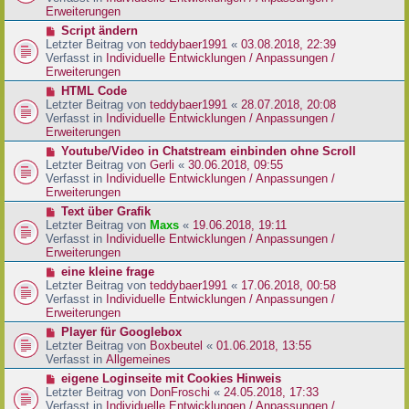
i
e
Erweiterungen
t
r
N
Script ändern
r
B
e
Letzter Beitrag von
teddybaer1991
«
03.08.2018, 22:39
a
e
u
Verfasst in
Individuelle Entwicklungen / Anpassungen /
g
i
e
Erweiterungen
t
r
N
HTML Code
r
B
e
Letzter Beitrag von
teddybaer1991
«
28.07.2018, 20:08
a
e
u
Verfasst in
Individuelle Entwicklungen / Anpassungen /
g
i
e
Erweiterungen
t
r
N
Youtube/Video in Chatstream einbinden ohne Scroll
r
B
e
Letzter Beitrag von
Gerli
«
30.06.2018, 09:55
a
e
u
Verfasst in
Individuelle Entwicklungen / Anpassungen /
g
i
e
Erweiterungen
t
r
N
Text über Grafik
r
B
e
Letzter Beitrag von
Maxs
«
19.06.2018, 19:11
a
e
u
Verfasst in
Individuelle Entwicklungen / Anpassungen /
g
i
e
Erweiterungen
t
r
N
eine kleine frage
r
B
e
Letzter Beitrag von
teddybaer1991
«
17.06.2018, 00:58
a
e
u
Verfasst in
Individuelle Entwicklungen / Anpassungen /
g
i
e
Erweiterungen
t
r
N
Player für Googlebox
r
B
e
Letzter Beitrag von
Boxbeutel
«
01.06.2018, 13:55
a
e
u
Verfasst in
Allgemeines
g
i
e
N
eigene Loginseite mit Cookies Hinweis
t
r
e
Letzter Beitrag von
DonFroschi
«
24.05.2018, 17:33
r
B
u
Verfasst in
Individuelle Entwicklungen / Anpassungen /
a