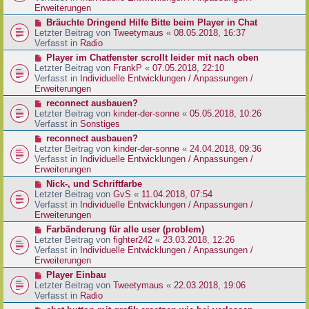
e
e
Erweiterungen
g
i
r
N
Bräuchte Dringend Hilfe Bitte beim Player in Chat
t
B
e
Letzter Beitrag von
Tweetymaus
«
08.05.2018, 16:37
r
e
u
Verfasst in
Radio
a
i
e
g
N
Player im Chatfenster scrollt leider mit nach oben
t
r
e
Letzter Beitrag von
FrankP
«
07.05.2018, 22:10
r
B
u
Verfasst in
Individuelle Entwicklungen / Anpassungen /
a
e
e
Erweiterungen
g
i
r
N
reconnect ausbauen?
t
B
e
Letzter Beitrag von
kinder-der-sonne
«
05.05.2018, 10:26
r
e
u
Verfasst in
Sonstiges
a
i
e
g
N
reconnect ausbauen?
t
r
e
Letzter Beitrag von
kinder-der-sonne
«
24.04.2018, 09:36
r
B
u
Verfasst in
Individuelle Entwicklungen / Anpassungen /
a
e
e
Erweiterungen
g
i
r
N
Nick-, und Schriftfarbe
t
B
e
Letzter Beitrag von
GvS
«
11.04.2018, 07:54
r
e
u
Verfasst in
Individuelle Entwicklungen / Anpassungen /
a
i
e
Erweiterungen
g
t
r
N
Farbänderung für alle user (problem)
r
B
e
Letzter Beitrag von
fighter242
«
23.03.2018, 12:26
a
e
u
Verfasst in
Individuelle Entwicklungen / Anpassungen /
g
i
e
Erweiterungen
t
r
N
Player Einbau
r
B
e
Letzter Beitrag von
Tweetymaus
«
22.03.2018, 19:06
a
e
u
Verfasst in
Radio
g
i
e