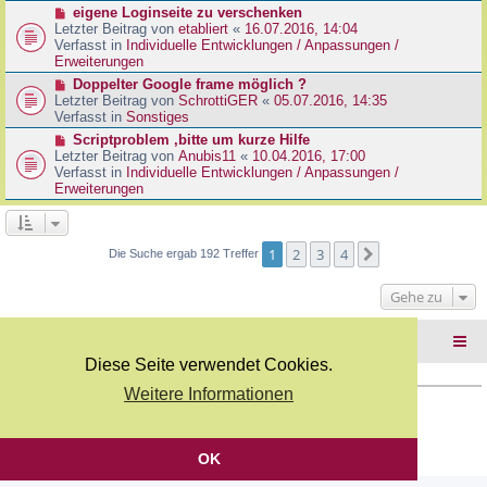
r
N
eigene Loginseite zu verschenken
r
B
e
Letzter Beitrag von
etabliert
«
16.07.2016, 14:04
a
e
u
Verfasst in
Individuelle Entwicklungen / Anpassungen /
g
i
e
Erweiterungen
t
r
N
Doppelter Google frame möglich ?
r
B
e
Letzter Beitrag von
SchrottiGER
«
05.07.2016, 14:35
a
e
u
Verfasst in
Sonstiges
g
i
e
N
Scriptproblem ,bitte um kurze Hilfe
t
r
e
Letzter Beitrag von
Anubis11
«
10.04.2016, 17:00
r
B
u
Verfasst in
Individuelle Entwicklungen / Anpassungen /
a
e
e
Erweiterungen
g
i
r
t
B
r
e
a
i
1
2
3
4
Nächste
Die Suche ergab 192 Treffer
g
t
r
Gehe zu
a
g
Foren-Übersicht
Diese Seite verwendet Cookies.
Weitere Informationen
Copyright Webkicks.de |
Impressum
|
AGB
|
Datenschutz
Powered by
phpBB
® Forum Software © phpBB Limited
Deutsche Übersetzung durch
phpBB.de
OK