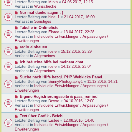
g
e
Letzter Beitrag von
Mirka
«
04.05.2017, 12:15
t
B
u
Verfasst in
Wunschecke
r
e
e
a
N
Nur mal danke sagen ;-)
i
r
g
e
Letzter Beitrag von
bine_1
«
21.04.2017, 16:00
t
B
u
Verfasst in
Sonstiges
r
e
e
a
N
Tabelle in Onlineliste
i
r
g
e
Letzter Beitrag von
Eistee
«
13.04.2017, 22:28
t
B
u
Verfasst in
Individuelle Entwicklungen / Anpassungen /
r
e
e
Erweiterungen
a
i
r
g
N
radio einbauen
t
B
e
Letzter Beitrag von
rosie
«
15.12.2016, 23:29
r
e
u
Verfasst in
Allgemeines
a
i
e
g
N
ich bräuchte hilfe bei meinem chat
t
r
e
Letzter Beitrag von
rosie
«
14.12.2016, 23:04
r
B
u
Verfasst in
Allgemeines
a
e
e
g
N
Suche nach Hilfe bezgl. PHP Webkicks Panel...
i
r
e
Letzter Beitrag von
SunnyPhotography1
«
11.12.2016, 14:21
t
B
u
Verfasst in
Individuelle Entwicklungen / Anpassungen /
r
e
e
Erweiterungen
a
i
r
g
N
Eigene Registrierungsseite & pass_remind
t
B
e
Letzter Beitrag von
Dexxa
«
04.10.2016, 12:00
r
e
u
Verfasst in
Individuelle Entwicklungen / Anpassungen /
a
i
e
Erweiterungen
g
t
r
N
Text über Grafik - Befehl
r
B
e
Letzter Beitrag von
Eistee
«
12.08.2016, 14:40
a
e
u
Verfasst in
Individuelle Entwicklungen / Anpassungen /
g
i
e
Erweiterungen
t