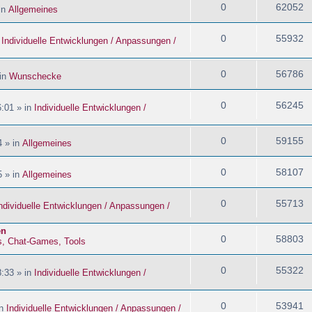
0
62052
in
Allgemeines
0
55932
n
Individuelle Entwicklungen / Anpassungen /
0
56786
 in
Wunschecke
0
56245
:01 » in
Individuelle Entwicklungen /
0
59155
4 » in
Allgemeines
0
58107
5 » in
Allgemeines
0
55713
ndividuelle Entwicklungen / Anpassungen /
en
0
58803
s, Chat-Games, Tools
0
55322
:33 » in
Individuelle Entwicklungen /
0
53941
in
Individuelle Entwicklungen / Anpassungen /