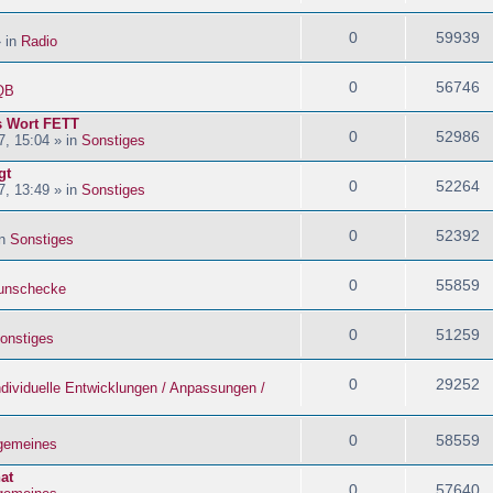
0
59939
» in
Radio
0
56746
QB
s Wort FETT
0
52986
, 15:04 » in
Sonstiges
gt
0
52264
, 13:49 » in
Sonstiges
0
52392
in
Sonstiges
0
55859
nschecke
0
51259
onstiges
0
29252
ndividuelle Entwicklungen / Anpassungen /
0
58559
lgemeines
at
0
57640