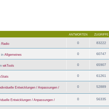
 Suche
ANTWORTEN
ZUGRIFFE
0
83222
n
Radio
0
60747
 in
Allgemeines
0
65907
in
wkTools
0
61261
kStats
0
52889
ndividuelle Entwicklungen / Anpassungen /
0
56335
viduelle Entwicklungen / Anpassungen /