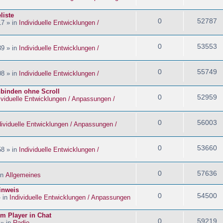
liste
0
52787
17 » in
Individuelle Entwicklungen /
0
53553
39 » in
Individuelle Entwicklungen /
0
55749
08 » in
Individuelle Entwicklungen /
nbinden ohne Scroll
0
52959
ividuelle Entwicklungen / Anpassungen /
0
56003
dividuelle Entwicklungen / Anpassungen /
0
53660
58 » in
Individuelle Entwicklungen /
0
57636
in
Allgemeines
inweis
0
54500
» in
Individuelle Entwicklungen / Anpassungen
im Player in Chat
0
59219
 » in
Radio