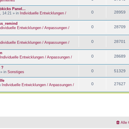
lgemeines
kicks Panel...
0
28959
, 14:21 » in
Individuelle Entwicklungen /
ass_remind
0
28709
ndividuelle Entwicklungen / Anpassungen /
0
28701
ndividuelle Entwicklungen / Anpassungen /
en
0
28689
Individuelle Entwicklungen / Anpassungen /
 ?
0
51329
 » in
Sonstiges
lfe
0
27627
n
Individuelle Entwicklungen / Anpassungen /
Alle