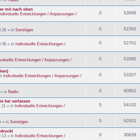
ider mit nach oben
0
53898
Individuelle Entwicklungen / Anpassungen /
0
52365
:26 » in
Sonstiges
0
52761
:36 » in
Individuelle Entwicklungen /
0
52085
ividuelle Entwicklungen / Anpassungen /
blem)
0
53207
in
Individuelle Entwicklungen / Anpassungen /
0
60852
 » in
Radio
ie bei verlassen
0
54102
:11 » in
Individuelle Entwicklungen /
0
52502
5 » in
Sonstiges
edruckt
0
30639
:13 » in
Individuelle Entwicklungen /