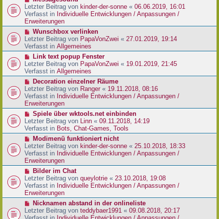
t
r
e
Letzter Beitrag von
kinder-der-sonne
«
06.06.2019, 16:01
r
B
u
Verfasst in
Individuelle Entwicklungen / Anpassungen /
a
e
e
Erweiterungen
g
i
r
N
Wunschbox verlinken
t
B
e
Letzter Beitrag von
PapaVonZwei
«
27.01.2019, 19:14
r
e
u
Verfasst in
Allgemeines
a
i
e
g
N
Link text popup Fenster
t
r
e
Letzter Beitrag von
PapaVonZwei
«
19.01.2019, 21:45
r
B
u
Verfasst in
Allgemeines
a
e
e
g
N
Decoration einzelner Räume
i
r
e
Letzter Beitrag von
Ranger
«
19.11.2018, 08:16
t
B
u
Verfasst in
Individuelle Entwicklungen / Anpassungen /
r
e
e
Erweiterungen
a
i
r
g
N
Spiele über wktools.net einbinden
t
B
e
Letzter Beitrag von
Linn
«
09.11.2018, 14:19
r
e
u
Verfasst in
Bots, Chat-Games, Tools
a
i
e
g
N
Modimenü funktioniert nicht
t
r
e
Letzter Beitrag von
kinder-der-sonne
«
25.10.2018, 18:33
r
B
u
Verfasst in
Individuelle Entwicklungen / Anpassungen /
a
e
e
Erweiterungen
g
i
r
N
Bilder im Chat
t
B
e
Letzter Beitrag von
queylotrie
«
23.10.2018, 19:08
r
e
u
Verfasst in
Individuelle Entwicklungen / Anpassungen /
a
i
e
Erweiterungen
g
t
r
N
Nicknamen abstand in der onlineliste
r
B
e
Letzter Beitrag von
teddybaer1991
«
09.08.2018, 20:17
a
e
u
Verfasst in
Individuelle Entwicklungen / Anpassungen /
g