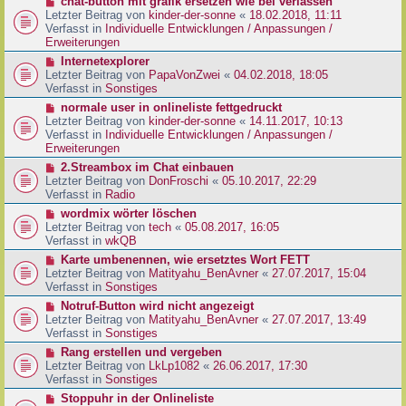
N
chat-button mit grafik ersetzen wie bei verlassen
t
r
e
Letzter Beitrag von
kinder-der-sonne
«
18.02.2018, 11:11
r
B
u
Verfasst in
Individuelle Entwicklungen / Anpassungen /
a
e
e
Erweiterungen
g
i
r
N
Internetexplorer
t
B
e
Letzter Beitrag von
PapaVonZwei
«
04.02.2018, 18:05
r
e
u
Verfasst in
Sonstiges
a
i
e
g
N
normale user in onlineliste fettgedruckt
t
r
e
Letzter Beitrag von
kinder-der-sonne
«
14.11.2017, 10:13
r
B
u
Verfasst in
Individuelle Entwicklungen / Anpassungen /
a
e
e
Erweiterungen
g
i
r
N
2.Streambox im Chat einbauen
t
B
e
Letzter Beitrag von
DonFroschi
«
05.10.2017, 22:29
r
e
u
Verfasst in
Radio
a
i
e
g
N
wordmix wörter löschen
t
r
e
Letzter Beitrag von
tech
«
05.08.2017, 16:05
r
B
u
Verfasst in
wkQB
a
e
e
g
N
Karte umbenennen, wie ersetztes Wort FETT
i
r
e
Letzter Beitrag von
Matityahu_BenAvner
«
27.07.2017, 15:04
t
B
u
Verfasst in
Sonstiges
r
e
e
a
N
Notruf-Button wird nicht angezeigt
i
r
g
e
Letzter Beitrag von
Matityahu_BenAvner
«
27.07.2017, 13:49
t
B
u
Verfasst in
Sonstiges
r
e
e
a
N
Rang erstellen und vergeben
i
r
g
e
Letzter Beitrag von
LkLp1082
«
26.06.2017, 17:30
t
B
u
Verfasst in
Sonstiges
r
e
e
a
N
Stoppuhr in der Onlineliste
i
r