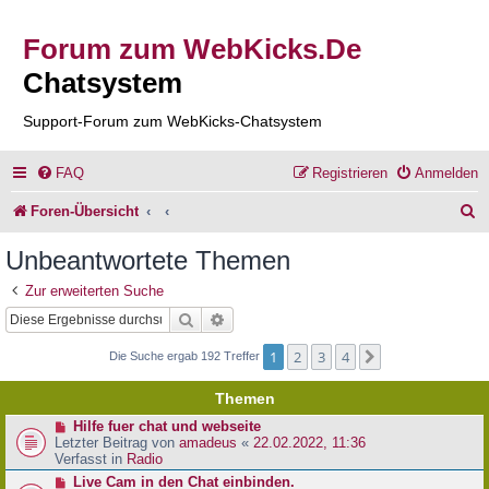
Forum zum WebKicks.De
Chatsystem
Support-Forum zum WebKicks-Chatsystem
FAQ
Registrieren
Anmelden
S
Foren-Übersicht
u
Unbeantwortete Themen
c
Zur erweiterten Suche
h
Suche
Erweiterte Suche
e
1
2
3
4
Nächste
Die Suche ergab 192 Treffer
Themen
N
Hilfe fuer chat und webseite
e
Letzter Beitrag von
amadeus
«
22.02.2022, 11:36
u
Verfasst in
Radio
e
N
Live Cam in den Chat einbinden.