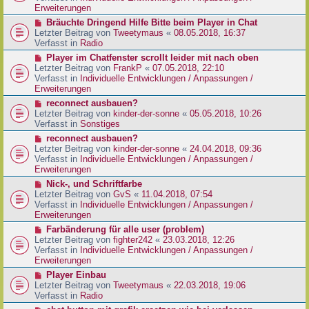
e
e
Erweiterungen
g
i
r
N
Bräuchte Dringend Hilfe Bitte beim Player in Chat
t
B
e
Letzter Beitrag von
Tweetymaus
«
08.05.2018, 16:37
r
e
u
Verfasst in
Radio
a
i
e
g
N
Player im Chatfenster scrollt leider mit nach oben
t
r
e
Letzter Beitrag von
FrankP
«
07.05.2018, 22:10
r
B
u
Verfasst in
Individuelle Entwicklungen / Anpassungen /
a
e
e
Erweiterungen
g
i
r
N
reconnect ausbauen?
t
B
e
Letzter Beitrag von
kinder-der-sonne
«
05.05.2018, 10:26
r
e
u
Verfasst in
Sonstiges
a
i
e
g
N
reconnect ausbauen?
t
r
e
Letzter Beitrag von
kinder-der-sonne
«
24.04.2018, 09:36
r
B
u
Verfasst in
Individuelle Entwicklungen / Anpassungen /
a
e
e
Erweiterungen
g
i
r
N
Nick-, und Schriftfarbe
t
B
e
Letzter Beitrag von
GvS
«
11.04.2018, 07:54
r
e
u
Verfasst in
Individuelle Entwicklungen / Anpassungen /
a
i
e
Erweiterungen
g
t
r
N
Farbänderung für alle user (problem)
r
B
e
Letzter Beitrag von
fighter242
«
23.03.2018, 12:26
a
e
u
Verfasst in
Individuelle Entwicklungen / Anpassungen /
g
i
e
Erweiterungen
t
r
N
Player Einbau
r
B
e
Letzter Beitrag von
Tweetymaus
«
22.03.2018, 19:06
a
e
u
Verfasst in
Radio
g
i
e