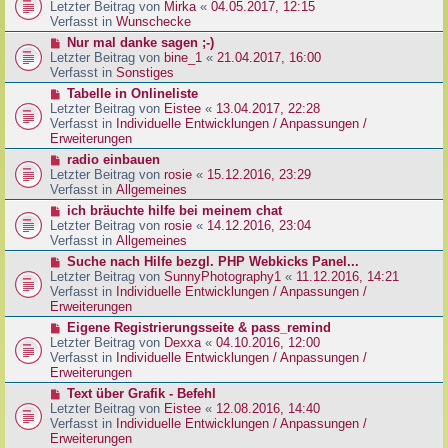
g
e
Letzter Beitrag von
Mirka
«
04.05.2017, 12:15
t
B
u
Verfasst in
Wunschecke
r
e
e
a
N
Nur mal danke sagen ;-)
i
r
g
e
Letzter Beitrag von
bine_1
«
21.04.2017, 16:00
t
B
u
Verfasst in
Sonstiges
r
e
e
a
N
Tabelle in Onlineliste
i
r
g
e
Letzter Beitrag von
Eistee
«
13.04.2017, 22:28
t
B
u
Verfasst in
Individuelle Entwicklungen / Anpassungen /
r
e
e
Erweiterungen
a
i
r
g
N
radio einbauen
t
B
e
Letzter Beitrag von
rosie
«
15.12.2016, 23:29
r
e
u
Verfasst in
Allgemeines
a
i
e
g
N
ich bräuchte hilfe bei meinem chat
t
r
e
Letzter Beitrag von
rosie
«
14.12.2016, 23:04
r
B
u
Verfasst in
Allgemeines
a
e
e
g
N
Suche nach Hilfe bezgl. PHP Webkicks Panel...
i
r
e
Letzter Beitrag von
SunnyPhotography1
«
11.12.2016, 14:21
t
B
u
Verfasst in
Individuelle Entwicklungen / Anpassungen /
r
e
e
Erweiterungen
a
i
r
g
N
Eigene Registrierungsseite & pass_remind
t
B
e
Letzter Beitrag von
Dexxa
«
04.10.2016, 12:00
r
e
u
Verfasst in
Individuelle Entwicklungen / Anpassungen /
a
i
e
Erweiterungen
g
t
r
N
Text über Grafik - Befehl
r
B
e
Letzter Beitrag von
Eistee
«
12.08.2016, 14:40
a
e
u
Verfasst in
Individuelle Entwicklungen / Anpassungen /
g
i
e
Erweiterungen
t