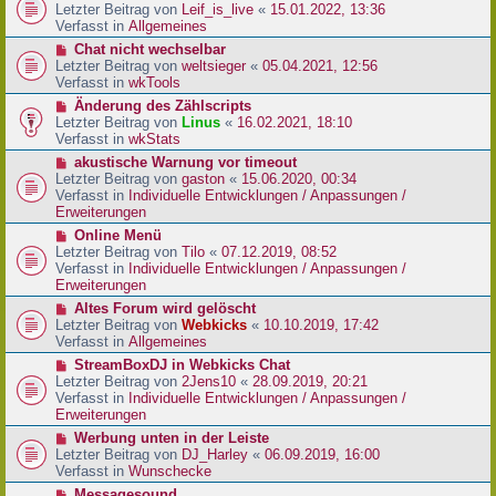
r
e
Letzter Beitrag von
Leif_is_live
«
15.01.2022, 13:36
B
u
Verfasst in
Allgemeines
e
e
N
Chat nicht wechselbar
i
r
e
Letzter Beitrag von
weltsieger
«
05.04.2021, 12:56
t
B
u
Verfasst in
wkTools
r
e
e
a
N
Änderung des Zählscripts
i
r
g
e
Letzter Beitrag von
Linus
«
16.02.2021, 18:10
t
B
u
Verfasst in
wkStats
r
e
e
a
N
akustische Warnung vor timeout
i
r
g
e
Letzter Beitrag von
gaston
«
15.06.2020, 00:34
t
B
u
Verfasst in
Individuelle Entwicklungen / Anpassungen /
r
e
e
Erweiterungen
a
i
r
g
N
Online Menü
t
B
e
Letzter Beitrag von
Tilo
«
07.12.2019, 08:52
r
e
u
Verfasst in
Individuelle Entwicklungen / Anpassungen /
a
i
e
Erweiterungen
g
t
r
N
Altes Forum wird gelöscht
r
B
e
Letzter Beitrag von
Webkicks
«
10.10.2019, 17:42
a
e
u
Verfasst in
Allgemeines
g
i
e
N
StreamBoxDJ in Webkicks Chat
t
r
e
Letzter Beitrag von
2Jens10
«
28.09.2019, 20:21
r
B
u
Verfasst in
Individuelle Entwicklungen / Anpassungen /
a
e
e
Erweiterungen
g
i
r
N
Werbung unten in der Leiste
t
B
e
Letzter Beitrag von
DJ_Harley
«
06.09.2019, 16:00
r
e
u
Verfasst in
Wunschecke
a
i
e
g
N
Messagesound