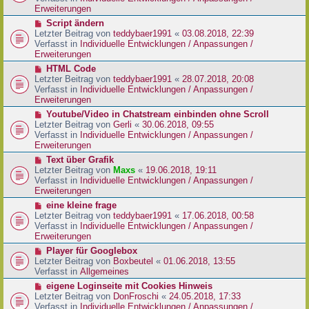
i
e
Erweiterungen
t
r
N
Script ändern
r
B
e
Letzter Beitrag von
teddybaer1991
«
03.08.2018, 22:39
a
e
u
Verfasst in
Individuelle Entwicklungen / Anpassungen /
g
i
e
Erweiterungen
t
r
N
HTML Code
r
B
e
Letzter Beitrag von
teddybaer1991
«
28.07.2018, 20:08
a
e
u
Verfasst in
Individuelle Entwicklungen / Anpassungen /
g
i
e
Erweiterungen
t
r
N
Youtube/Video in Chatstream einbinden ohne Scroll
r
B
e
Letzter Beitrag von
Gerli
«
30.06.2018, 09:55
a
e
u
Verfasst in
Individuelle Entwicklungen / Anpassungen /
g
i
e
Erweiterungen
t
r
N
Text über Grafik
r
B
e
Letzter Beitrag von
Maxs
«
19.06.2018, 19:11
a
e
u
Verfasst in
Individuelle Entwicklungen / Anpassungen /
g
i
e
Erweiterungen
t
r
N
eine kleine frage
r
B
e
Letzter Beitrag von
teddybaer1991
«
17.06.2018, 00:58
a
e
u
Verfasst in
Individuelle Entwicklungen / Anpassungen /
g
i
e
Erweiterungen
t
r
N
Player für Googlebox
r
B
e
Letzter Beitrag von
Boxbeutel
«
01.06.2018, 13:55
a
e
u
Verfasst in
Allgemeines
g
i
e
N
eigene Loginseite mit Cookies Hinweis
t
r
e
Letzter Beitrag von
DonFroschi
«
24.05.2018, 17:33
r
B
u
Verfasst in
Individuelle Entwicklungen / Anpassungen /
a