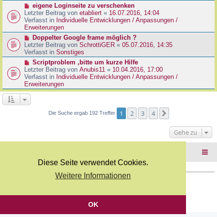
r
N
eigene Loginseite zu verschenken
r
B
e
Letzter Beitrag von
etabliert
«
16.07.2016, 14:04
a
e
u
Verfasst in
Individuelle Entwicklungen / Anpassungen /
g
i
e
Erweiterungen
t
r
N
Doppelter Google frame möglich ?
r
B
e
Letzter Beitrag von
SchrottiGER
«
05.07.2016, 14:35
a
e
u
Verfasst in
Sonstiges
g
i
e
N
Scriptproblem ,bitte um kurze Hilfe
t
r
e
Letzter Beitrag von
Anubis11
«
10.04.2016, 17:00
r
B
u
Verfasst in
Individuelle Entwicklungen / Anpassungen /
a
e
e
Erweiterungen
g
i
r
t
B
r
e
a
i
1
2
3
4
Nächste
Die Suche ergab 192 Treffer
g
t
r
Gehe zu
a
g
Foren-Übersicht
Diese Seite verwendet Cookies.
Weitere Informationen
Copyright Webkicks.de |
Impressum
|
AGB
|
Datenschutz
Powered by
phpBB
® Forum Software © phpBB Limited
Deutsche Übersetzung durch
phpBB.de
OK