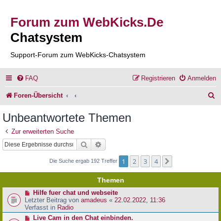
Forum zum WebKicks.De
Chatsystem
Support-Forum zum WebKicks-Chatsystem
FAQ
Registrieren
Anmelden
S
Foren-Übersicht
u
Unbeantwortete Themen
c
Zur erweiterten Suche
h
Suche
Erweiterte Suche
e
1
2
3
4
Nächste
Die Suche ergab 192 Treffer
Themen
N
Hilfe fuer chat und webseite
e
Letzter Beitrag von
amadeus
«
22.02.2022, 11:36
u
Verfasst in
Radio
e
N
Live Cam in den Chat einbinden.