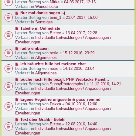
g
e
Letzter Beitrag von
Mirka
«
04.05.2017, 12:15
t
B
u
Verfasst in
Wunschecke
r
e
e
a
N
Nur mal danke sagen ;-)
i
r
g
e
Letzter Beitrag von
bine_1
«
21.04.2017, 16:00
t
B
u
Verfasst in
Sonstiges
r
e
e
a
N
Tabelle in Onlineliste
i
r
g
e
Letzter Beitrag von
Eistee
«
13.04.2017, 22:28
t
B
u
Verfasst in
Individuelle Entwicklungen / Anpassungen /
r
e
e
Erweiterungen
a
i
r
g
N
radio einbauen
t
B
e
Letzter Beitrag von
rosie
«
15.12.2016, 23:29
r
e
u
Verfasst in
Allgemeines
a
i
e
g
N
ich bräuchte hilfe bei meinem chat
t
r
e
Letzter Beitrag von
rosie
«
14.12.2016, 23:04
r
B
u
Verfasst in
Allgemeines
a
e
e
g
N
Suche nach Hilfe bezgl. PHP Webkicks Panel...
i
r
e
Letzter Beitrag von
SunnyPhotography1
«
11.12.2016, 14:21
t
B
u
Verfasst in
Individuelle Entwicklungen / Anpassungen /
r
e
e
Erweiterungen
a
i
r
g
N
Eigene Registrierungsseite & pass_remind
t
B
e
Letzter Beitrag von
Dexxa
«
04.10.2016, 12:00
r
e
u
Verfasst in
Individuelle Entwicklungen / Anpassungen /
a
i
e
Erweiterungen
g
t
r
N
Text über Grafik - Befehl
r
B
e
Letzter Beitrag von
Eistee
«
12.08.2016, 14:40
a
e
u
Verfasst in
Individuelle Entwicklungen / Anpassungen /
g
i
e
Erweiterungen
t