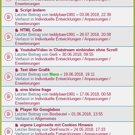
i
e
Erweiterungen
t
r
N
Script ändern
r
B
e
Letzter Beitrag von
teddybaer1991
«
03.08.2018, 22:39
a
e
u
Verfasst in
Individuelle Entwicklungen / Anpassungen /
g
i
e
Erweiterungen
t
r
N
HTML Code
r
B
e
Letzter Beitrag von
teddybaer1991
«
28.07.2018, 20:08
a
e
u
Verfasst in
Individuelle Entwicklungen / Anpassungen /
g
i
e
Erweiterungen
t
r
N
Youtube/Video in Chatstream einbinden ohne Scroll
r
B
e
Letzter Beitrag von
Gerli
«
30.06.2018, 09:55
a
e
u
Verfasst in
Individuelle Entwicklungen / Anpassungen /
g
i
e
Erweiterungen
t
r
N
Text über Grafik
r
B
e
Letzter Beitrag von
Maxs
«
19.06.2018, 19:11
a
e
u
Verfasst in
Individuelle Entwicklungen / Anpassungen /
g
i
e
Erweiterungen
t
r
N
eine kleine frage
r
B
e
Letzter Beitrag von
teddybaer1991
«
17.06.2018, 00:58
a
e
u
Verfasst in
Individuelle Entwicklungen / Anpassungen /
g
i
e
Erweiterungen
t
r
N
Player für Googlebox
r
B
e
Letzter Beitrag von
Boxbeutel
«
01.06.2018, 13:55
a
e
u
Verfasst in
Allgemeines
g
i
e
N
eigene Loginseite mit Cookies Hinweis
t
r
e
Letzter Beitrag von
DonFroschi
«
24.05.2018, 17:33
r
B
u
Verfasst in
Individuelle Entwicklungen / Anpassungen /
a