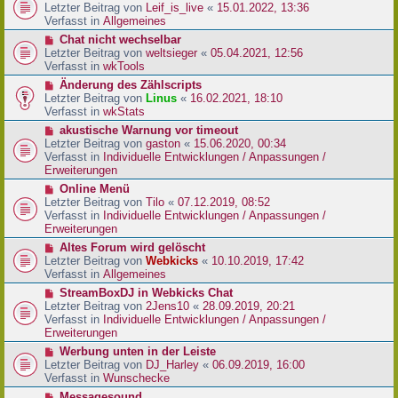
r
e
Letzter Beitrag von
Leif_is_live
«
15.01.2022, 13:36
B
u
Verfasst in
Allgemeines
e
e
N
Chat nicht wechselbar
i
r
e
Letzter Beitrag von
weltsieger
«
05.04.2021, 12:56
t
B
u
Verfasst in
wkTools
r
e
e
a
N
Änderung des Zählscripts
i
r
g
e
Letzter Beitrag von
Linus
«
16.02.2021, 18:10
t
B
u
Verfasst in
wkStats
r
e
e
a
N
akustische Warnung vor timeout
i
r
g
e
Letzter Beitrag von
gaston
«
15.06.2020, 00:34
t
B
u
Verfasst in
Individuelle Entwicklungen / Anpassungen /
r
e
e
Erweiterungen
a
i
r
g
N
Online Menü
t
B
e
Letzter Beitrag von
Tilo
«
07.12.2019, 08:52
r
e
u
Verfasst in
Individuelle Entwicklungen / Anpassungen /
a
i
e
Erweiterungen
g
t
r
N
Altes Forum wird gelöscht
r
B
e
Letzter Beitrag von
Webkicks
«
10.10.2019, 17:42
a
e
u
Verfasst in
Allgemeines
g
i
e
N
StreamBoxDJ in Webkicks Chat
t
r
e
Letzter Beitrag von
2Jens10
«
28.09.2019, 20:21
r
B
u
Verfasst in
Individuelle Entwicklungen / Anpassungen /
a
e
e
Erweiterungen
g
i
r
N
Werbung unten in der Leiste
t
B
e
Letzter Beitrag von
DJ_Harley
«
06.09.2019, 16:00
r
e
u
Verfasst in
Wunschecke
a
i
e
g
N
Messagesound