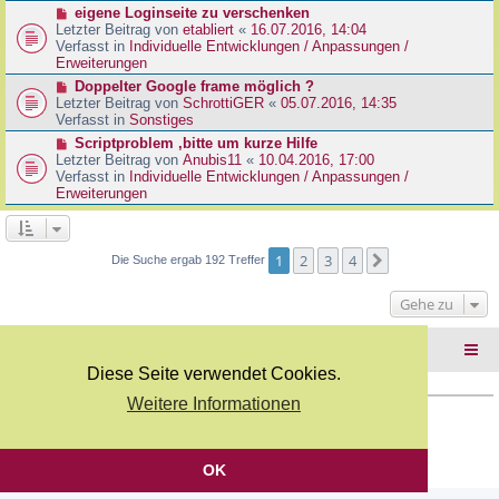
r
N
eigene Loginseite zu verschenken
r
B
e
Letzter Beitrag von
etabliert
«
16.07.2016, 14:04
a
e
u
Verfasst in
Individuelle Entwicklungen / Anpassungen /
g
i
e
Erweiterungen
t
r
N
Doppelter Google frame möglich ?
r
B
e
Letzter Beitrag von
SchrottiGER
«
05.07.2016, 14:35
a
e
u
Verfasst in
Sonstiges
g
i
e
N
Scriptproblem ,bitte um kurze Hilfe
t
r
e
Letzter Beitrag von
Anubis11
«
10.04.2016, 17:00
r
B
u
Verfasst in
Individuelle Entwicklungen / Anpassungen /
a
e
e
Erweiterungen
g
i
r
t
B
r
e
a
i
1
2
3
4
Nächste
Die Suche ergab 192 Treffer
g
t
r
Gehe zu
a
g
Foren-Übersicht
Diese Seite verwendet Cookies.
Weitere Informationen
Copyright Webkicks.de |
Impressum
|
AGB
|
Datenschutz
Powered by
phpBB
® Forum Software © phpBB Limited
Deutsche Übersetzung durch
phpBB.de
OK