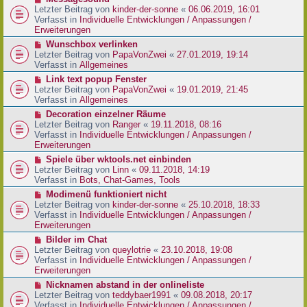
t
r
e
Letzter Beitrag von
kinder-der-sonne
«
06.06.2019, 16:01
r
B
u
Verfasst in
Individuelle Entwicklungen / Anpassungen /
a
e
e
Erweiterungen
g
i
r
N
Wunschbox verlinken
t
B
e
Letzter Beitrag von
PapaVonZwei
«
27.01.2019, 19:14
r
e
u
Verfasst in
Allgemeines
a
i
e
g
N
Link text popup Fenster
t
r
e
Letzter Beitrag von
PapaVonZwei
«
19.01.2019, 21:45
r
B
u
Verfasst in
Allgemeines
a
e
e
g
N
Decoration einzelner Räume
i
r
e
Letzter Beitrag von
Ranger
«
19.11.2018, 08:16
t
B
u
Verfasst in
Individuelle Entwicklungen / Anpassungen /
r
e
e
Erweiterungen
a
i
r
g
N
Spiele über wktools.net einbinden
t
B
e
Letzter Beitrag von
Linn
«
09.11.2018, 14:19
r
e
u
Verfasst in
Bots, Chat-Games, Tools
a
i
e
g
N
Modimenü funktioniert nicht
t
r
e
Letzter Beitrag von
kinder-der-sonne
«
25.10.2018, 18:33
r
B
u
Verfasst in
Individuelle Entwicklungen / Anpassungen /
a
e
e
Erweiterungen
g
i
r
N
Bilder im Chat
t
B
e
Letzter Beitrag von
queylotrie
«
23.10.2018, 19:08
r
e
u
Verfasst in
Individuelle Entwicklungen / Anpassungen /
a
i
e
Erweiterungen
g
t
r
N
Nicknamen abstand in der onlineliste
r
B
e
Letzter Beitrag von
teddybaer1991
«
09.08.2018, 20:17
a
e
u
Verfasst in
Individuelle Entwicklungen / Anpassungen /
g