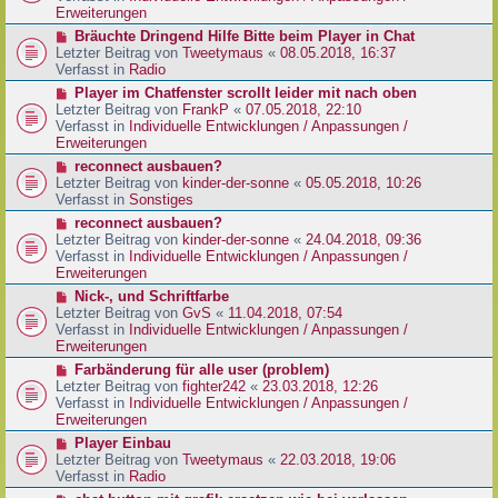
e
e
Erweiterungen
g
i
r
N
Bräuchte Dringend Hilfe Bitte beim Player in Chat
t
B
e
Letzter Beitrag von
Tweetymaus
«
08.05.2018, 16:37
r
e
u
Verfasst in
Radio
a
i
e
g
N
Player im Chatfenster scrollt leider mit nach oben
t
r
e
Letzter Beitrag von
FrankP
«
07.05.2018, 22:10
r
B
u
Verfasst in
Individuelle Entwicklungen / Anpassungen /
a
e
e
Erweiterungen
g
i
r
N
reconnect ausbauen?
t
B
e
Letzter Beitrag von
kinder-der-sonne
«
05.05.2018, 10:26
r
e
u
Verfasst in
Sonstiges
a
i
e
g
N
reconnect ausbauen?
t
r
e
Letzter Beitrag von
kinder-der-sonne
«
24.04.2018, 09:36
r
B
u
Verfasst in
Individuelle Entwicklungen / Anpassungen /
a
e
e
Erweiterungen
g
i
r
N
Nick-, und Schriftfarbe
t
B
e
Letzter Beitrag von
GvS
«
11.04.2018, 07:54
r
e
u
Verfasst in
Individuelle Entwicklungen / Anpassungen /
a
i
e
Erweiterungen
g
t
r
N
Farbänderung für alle user (problem)
r
B
e
Letzter Beitrag von
fighter242
«
23.03.2018, 12:26
a
e
u
Verfasst in
Individuelle Entwicklungen / Anpassungen /
g
i
e
Erweiterungen
t
r
N
Player Einbau
r
B
e
Letzter Beitrag von
Tweetymaus
«
22.03.2018, 19:06
a
e
u
Verfasst in
Radio
g
i
e