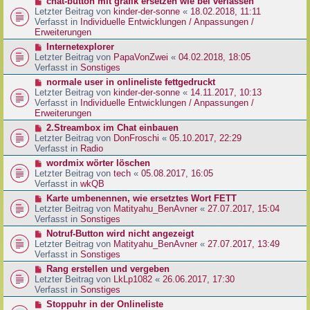
N
chat-button mit grafik ersetzen wie bei verlassen
t
r
e
Letzter Beitrag von
kinder-der-sonne
«
18.02.2018, 11:11
r
B
u
Verfasst in
Individuelle Entwicklungen / Anpassungen /
a
e
e
Erweiterungen
g
i
r
N
Internetexplorer
t
B
e
Letzter Beitrag von
PapaVonZwei
«
04.02.2018, 18:05
r
e
u
Verfasst in
Sonstiges
a
i
e
g
N
normale user in onlineliste fettgedruckt
t
r
e
Letzter Beitrag von
kinder-der-sonne
«
14.11.2017, 10:13
r
B
u
Verfasst in
Individuelle Entwicklungen / Anpassungen /
a
e
e
Erweiterungen
g
i
r
N
2.Streambox im Chat einbauen
t
B
e
Letzter Beitrag von
DonFroschi
«
05.10.2017, 22:29
r
e
u
Verfasst in
Radio
a
i
e
g
N
wordmix wörter löschen
t
r
e
Letzter Beitrag von
tech
«
05.08.2017, 16:05
r
B
u
Verfasst in
wkQB
a
e
e
g
N
Karte umbenennen, wie ersetztes Wort FETT
i
r
e
Letzter Beitrag von
Matityahu_BenAvner
«
27.07.2017, 15:04
t
B
u
Verfasst in
Sonstiges
r
e
e
a
N
Notruf-Button wird nicht angezeigt
i
r
g
e
Letzter Beitrag von
Matityahu_BenAvner
«
27.07.2017, 13:49
t
B
u
Verfasst in
Sonstiges
r
e
e
a
N
Rang erstellen und vergeben
i
r
g
e
Letzter Beitrag von
LkLp1082
«
26.06.2017, 17:30
t
B
u
Verfasst in
Sonstiges
r
e
e
a
N
Stoppuhr in der Onlineliste
i
r